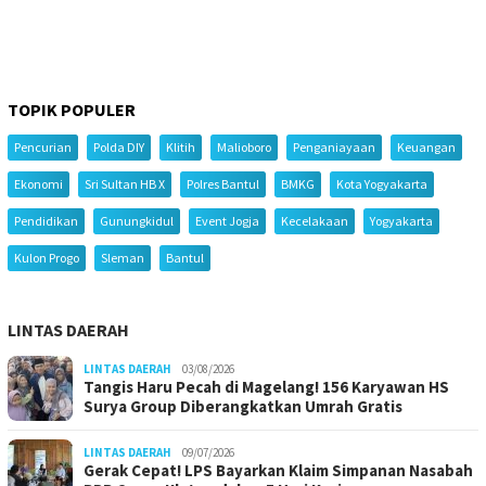
TOPIK POPULER
Pencurian
Polda DIY
Klitih
Malioboro
Penganiayaan
Keuangan
Ekonomi
Sri Sultan HB X
Polres Bantul
BMKG
Kota Yogyakarta
Pendidikan
Gunungkidul
Event Jogja
Kecelakaan
Yogyakarta
Kulon Progo
Sleman
Bantul
LINTAS DAERAH
LINTAS DAERAH
03/08/2026
Tangis Haru Pecah di Magelang! 156 Karyawan HS
Surya Group Diberangkatkan Umrah Gratis
LINTAS DAERAH
09/07/2026
Gerak Cepat! LPS Bayarkan Klaim Simpanan Nasabah