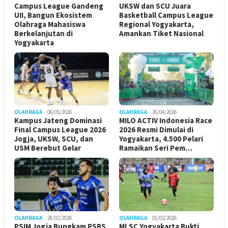
Campus League Gandeng
UKSW dan SCU Juara
UII, Bangun Ekosistem
Basketball Campus League
Olahraga Mahasiswa
Regional Yogyakarta,
Berkelanjutan di
Amankan Tiket Nasional
Yogyakarta
OLAHRAGA
06/05/2026
OLAHRAGA
26/04/2026
Kampus Jateng Dominasi
MILO ACTIV Indonesia Race
Final Campus League 2026
2026 Resmi Dimulai di
Jogja, UKSW, SCU, dan
Yogyakarta, 4.500 Pelari
USM Berebut Gelar
Ramaikan Seri Pem…
OLAHRAGA
28/02/2026
OLAHRAGA
01/02/2026
PSIM Jogja Bungkam PSBS
MLSC Yogyakarta Bukti