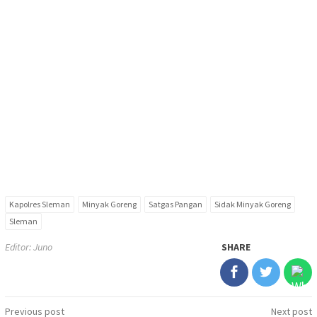
Kapolres Sleman
Minyak Goreng
Satgas Pangan
Sidak Minyak Goreng
Sleman
Editor: Juno
SHARE
Post
Previous post
Next post