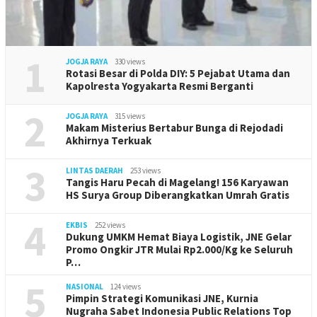
1
JOGJA RAYA
330 views
Rotasi Besar di Polda DIY: 5 Pejabat Utama dan
Kapolresta Yogyakarta Resmi Berganti
2
JOGJA RAYA
315 views
Makam Misterius Bertabur Bunga di Rejodadi
Akhirnya Terkuak
3
LINTAS DAERAH
253 views
Tangis Haru Pecah di Magelang! 156 Karyawan
HS Surya Group Diberangkatkan Umrah Gratis
4
EKBIS
252 views
Dukung UMKM Hemat Biaya Logistik, JNE Gelar
Promo Ongkir JTR Mulai Rp2.000/Kg ke Seluruh
P…
5
NASIONAL
124 views
Pimpin Strategi Komunikasi JNE, Kurnia
Nugraha Sabet Indonesia Public Relations Top