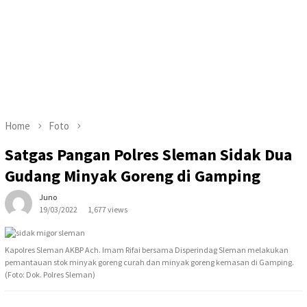
Home
Foto
Satgas Pangan Polres Sleman Sidak Dua
Gudang Minyak Goreng di Gamping
Juno
19/03/2022
1,677 views
Kapolres Sleman AKBP Ach. Imam Rifai bersama Disperindag Sleman melakukan
pemantauan stok minyak goreng curah dan minyak goreng kemasan di Gamping.
(Foto: Dok. Polres Sleman)