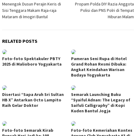
Menengok Dusun Perajin Keris di
Propam Polda DIY Razia Anggota
navigation
Sisi Tenggara Makam Raja-raja
Polisi dan PNS Polri di Tempat
Mataram di Imogiri Bantul
Hiburan Malam
RELATED POSTS
Foto-foto Spektakuler PBTY
Pameran Seni Rupa di Hotel
2025 di Malioboro Yogyakarta
Grand Rohan Resmi Dibuka:
Angkat Keindahan Warisan
Budaya Yogyakarta
Disertasi “Sapa Aruh Sri Sultan
Semarak Launching Buku
HB X” Antarkan Octo Lampito
“Syaiful Adnan: The Legacy of
Raih Gelar Doktor
Saifuli Calligraphy” di Kopi
Kuden Bantul Jogja
Foto-foto Semarak Kirab
Foto-foto Kemeriahan Kontes
Puncak Hari Jadi ke-108
Arwana Club Yogyakarta #3 di