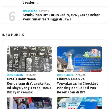
Leader…
6
JOGJA RAYA
86 views
Kemiskinan DIY Turun Jadi 9,70%, Catat Rekor
Penurunan Tertinggi di Jawa
INFO PUBLIK
INFO PUBLIK
10/01/2026
INFO PUBLIK
26/12/2025
Gratis Balik Nama
Liburan Aman ke
Kendaraan di Yogyakarta,
Yogyakarta: Ini Checklist
Ini Biaya yang Tetap Harus
Penting dan Lokasi Pos
Dibayar Pemilik
Kesehatan di DIY