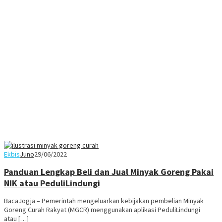
Ekbis
Juno
29/06/2022
Panduan Lengkap Beli dan Jual Minyak Goreng Pakai
NIK atau PeduliLindungi
BacaJogja – Pemerintah mengeluarkan kebijakan pembelian Minyak
Goreng Curah Rakyat (MGCR) menggunakan aplikasi PeduliLindungi
atau […]