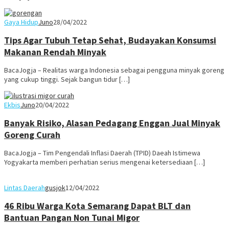
Gaya Hidup
Juno
28/04/2022
Tips Agar Tubuh Tetap Sehat, Budayakan Konsumsi
Makanan Rendah Minyak
BacaJogja – Realitas warga Indonesia sebagai pengguna minyak goreng
yang cukup tinggi. Sejak bangun tidur […]
Ekbis
Juno
20/04/2022
Banyak Risiko, Alasan Pedagang Enggan Jual Minyak
Goreng Curah
BacaJogja – Tim Pengendali Inflasi Daerah (TPID) Daeah Istimewa
Yogyakarta memberi perhatian serius mengenai ketersediaan […]
Lintas Daerah
gusjok
12/04/2022
46 Ribu Warga Kota Semarang Dapat BLT dan
Bantuan Pangan Non Tunai Migor