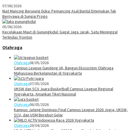
07/06/2026
Niat Mancing Berujung Duka: Pemancing Asal Bantul Ditemukan Tak
Bernyawa di Sungai Progo
05/06/2026
Kecelakaan Maut di Gunungkidul: Gagal Jaga Jarak, Satu Meninggal
Terlindas Tronton
Olahraga
Olahraga
08/05/2026
Campus League Gandeng UII, Bangun Ekosistem Olahraga
Mahasiswa Berkelanjutan di Yogyakarta
Olahraga
07/05/2026
UKSW dan SCU Juara Basketball Campus League Regional
Yogyakarta, Amankan Tiket Nasional
Olahraga
06/05/2026
Kampus Jateng Dominasi Final Campus League 2026 Jogja, UKSW,
SCU, dan USM Berebut Gelar
Olahraga
26/04/2026