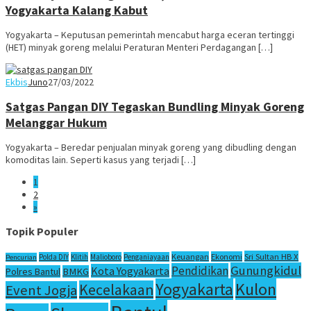
Yogyakarta Kalang Kabut
Yogyakarta – Keputusan pemerintah mencabut harga eceran tertinggi
(HET) minyak goreng melalui Peraturan Menteri Perdagangan […]
Ekbis
Juno
27/03/2022
Satgas Pangan DIY Tegaskan Bundling Minyak Goreng
Melanggar Hukum
Yogyakarta – Beredar penjualan minyak goreng yang dibudling dengan
komoditas lain. Seperti kasus yang terjadi […]
1
2
»
Topik Populer
Sri Sultan HB X
Keuangan
Ekonomi
Polda DIY
Klitih
Malioboro
Penganiayaan
Pencurian
Gunungkidul
Pendidikan
Kota Yogyakarta
Polres Bantul
BMKG
Yogyakarta
Kulon
Kecelakaan
Event Jogja