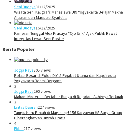
Seni Budaya
31/12/2025
Wisata Seni Kaligrafi: Mahasiswa UIN Yogyakarta Belajar Makna
Alquran dari Maestro Syaiful…
Seni Budaya
16/12/2025
Pameran Tunggal Alex Pracaya “Ojo Urik” Ajak Publik Rawat
Integritas Lewat Seni Poster
Berita Populer
1
Jogja Raya
305 views
Rotasi Besar di Polda DIY: 5 Pejabat Utama dan Kapolresta
Yogyakarta Resmi Berganti
2
Jogja Raya
290 views
Makam Misterius Bertabur Bunga di Rejodadi Akhirnya Terkuak
3
Lintas Daerah
227 views
Tangis Haru Pecah di Magelang! 156 Karyawan HS Surya Group
Diberangkatkan Umrah Gratis
4
Ekbis
217 views