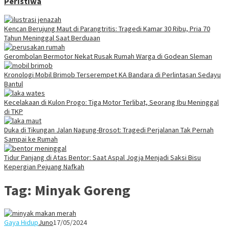
Peristiwa
Kencan Berujung Maut di Parangtritis: Tragedi Kamar 30 Ribu, Pria 70
Tahun Meninggal Saat Berduaan
Gerombolan Bermotor Nekat Rusak Rumah Warga di Godean Sleman
Kronologi Mobil Brimob Terserempet KA Bandara di Perlintasan Sedayu
Bantul
Kecelakaan di Kulon Progo: Tiga Motor Terlibat, Seorang Ibu Meninggal
di TKP
Duka di Tikungan Jalan Nagung-Brosot: Tragedi Perjalanan Tak Pernah
Sampai ke Rumah
Tidur Panjang di Atas Bentor: Saat Aspal Jogja Menjadi Saksi Bisu
Kepergian Pejuang Nafkah
Tag:
Minyak Goreng
Gaya Hidup
Juno
17/05/2024