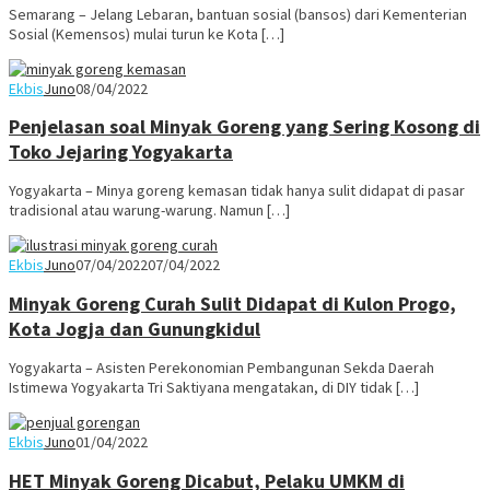
Semarang – Jelang Lebaran, bantuan sosial (bansos) dari Kementerian
Sosial (Kemensos) mulai turun ke Kota […]
Ekbis
Juno
08/04/2022
Penjelasan soal Minyak Goreng yang Sering Kosong di
Toko Jejaring Yogyakarta
Yogyakarta – Minya goreng kemasan tidak hanya sulit didapat di pasar
tradisional atau warung-warung. Namun […]
Ekbis
Juno
07/04/2022
07/04/2022
Minyak Goreng Curah Sulit Didapat di Kulon Progo,
Kota Jogja dan Gunungkidul
Yogyakarta – Asisten Perekonomian Pembangunan Sekda Daerah
Istimewa Yogyakarta Tri Saktiyana mengatakan, di DIY tidak […]
Ekbis
Juno
01/04/2022
HET Minyak Goreng Dicabut, Pelaku UMKM di