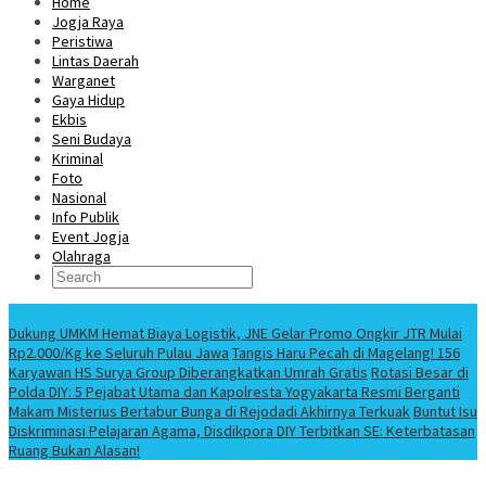
Home
Jogja Raya
Peristiwa
Lintas Daerah
Warganet
Gaya Hidup
Ekbis
Seni Budaya
Kriminal
Foto
Nasional
Info Publik
Event Jogja
Olahraga
Berita Terbaru
Dukung UMKM Hemat Biaya Logistik, JNE Gelar Promo Ongkir JTR Mulai
Rp2.000/Kg ke Seluruh Pulau Jawa
Tangis Haru Pecah di Magelang! 156
Karyawan HS Surya Group Diberangkatkan Umrah Gratis
Rotasi Besar di
Polda DIY: 5 Pejabat Utama dan Kapolresta Yogyakarta Resmi Berganti
Makam Misterius Bertabur Bunga di Rejodadi Akhirnya Terkuak
Buntut Isu
Diskriminasi Pelajaran Agama, Disdikpora DIY Terbitkan SE: Keterbatasan
Ruang Bukan Alasan!