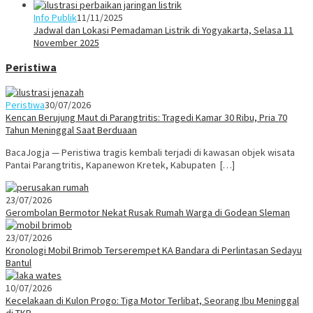
Info Publik
11/11/2025
Jadwal dan Lokasi Pemadaman Listrik di Yogyakarta, Selasa 11
November 2025
Peristiwa
Peristiwa
30/07/2026
Kencan Berujung Maut di Parangtritis: Tragedi Kamar 30 Ribu, Pria 70
Tahun Meninggal Saat Berduaan
BacaJogja — Peristiwa tragis kembali terjadi di kawasan objek wisata
Pantai Parangtritis, Kapanewon Kretek, Kabupaten […]
23/07/2026
Gerombolan Bermotor Nekat Rusak Rumah Warga di Godean Sleman
23/07/2026
Kronologi Mobil Brimob Terserempet KA Bandara di Perlintasan Sedayu
Bantul
10/07/2026
Kecelakaan di Kulon Progo: Tiga Motor Terlibat, Seorang Ibu Meninggal
di TKP