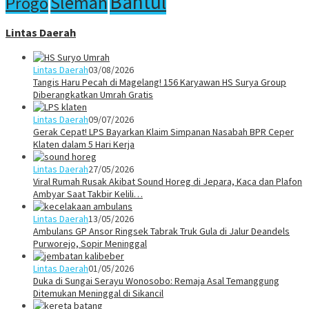
Bantul
Sleman
Progo
Lintas Daerah
Lintas Daerah
03/08/2026
Tangis Haru Pecah di Magelang! 156 Karyawan HS Surya Group
Diberangkatkan Umrah Gratis
Lintas Daerah
09/07/2026
Gerak Cepat! LPS Bayarkan Klaim Simpanan Nasabah BPR Ceper
Klaten dalam 5 Hari Kerja
Lintas Daerah
27/05/2026
Viral Rumah Rusak Akibat Sound Horeg di Jepara, Kaca dan Plafon
Ambyar Saat Takbir Kelili…
Lintas Daerah
13/05/2026
Ambulans GP Ansor Ringsek Tabrak Truk Gula di Jalur Deandels
Purworejo, Sopir Meninggal
Lintas Daerah
01/05/2026
Duka di Sungai Serayu Wonosobo: Remaja Asal Temanggung
Ditemukan Meninggal di Sikancil