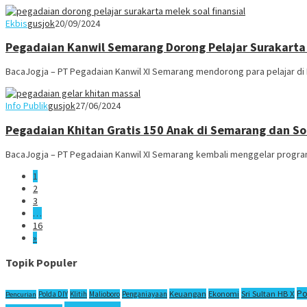
Ekbis
gusjok
20/09/2024
Pegadaian Kanwil Semarang Dorong Pelajar Surakarta 
BacaJogja – PT Pegadaian Kanwil XI Semarang mendorong para pelajar di 
Info Publik
gusjok
27/06/2024
Pegadaian Khitan Gratis 150 Anak di Semarang dan So
BacaJogja – PT Pegadaian Kanwil XI Semarang kembali menggelar program
1
2
3
…
16
»
Topik Populer
Po
Sri Sultan HB X
Keuangan
Ekonomi
Polda DIY
Klitih
Malioboro
Penganiayaan
Pencurian