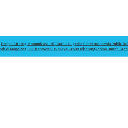
a
Pimpin Strategi Komunikasi JNE, Kurnia Nugraha Sabet Indonesia Public Re
cah di Magelang! 156 Karyawan HS Surya Group Diberangkatkan Umrah Grati