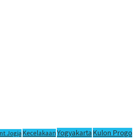
Yogyakarta
Kulon Progo
Kecelakaan
nt Jogja