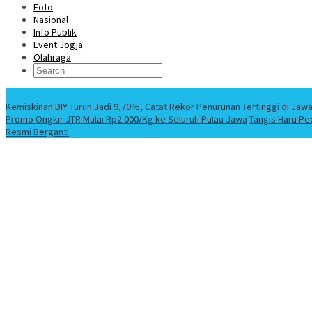
Foto
Nasional
Info Publik
Event Jogja
Olahraga
Berita Terbaru
Kemiskinan DIY Turun Jadi 9,70%, Catat Rekor Penurunan Tertinggi di Jaw
Promo Ongkir JTR Mulai Rp2.000/Kg ke Seluruh Pulau Jawa
Tangis Haru Pe
Resmi Berganti