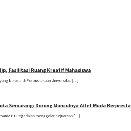
p, Fasilitasi Ruang Kreatif Mahasiswa
yang berada di Perpustakaan Universitas […]
 Kota Semarang: Dorong Munculnya Atlet Muda Berpresta
ersama PT Pegadaian menggelar Kejuaraan […]