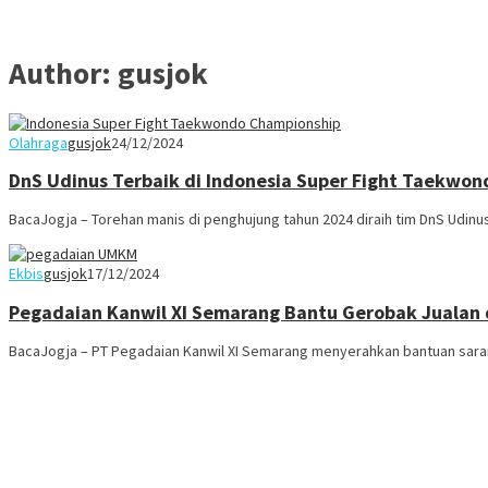
Author:
gusjok
Olahraga
gusjok
24/12/2024
DnS Udinus Terbaik di Indonesia Super Fight Taekwon
BacaJogja – Torehan manis di penghujung tahun 2024 diraih tim DnS Udinu
Ekbis
gusjok
17/12/2024
Pegadaian Kanwil XI Semarang Bantu Gerobak Jualan
BacaJogja – PT Pegadaian Kanwil XI Semarang menyerahkan bantuan sar