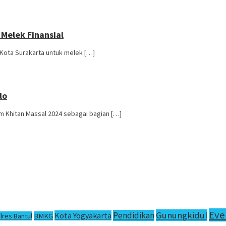
Melek Finansial
Kota Surakarta untuk melek […]
lo
 Khitan Massal 2024 sebagai bagian […]
Eve
Gunungkidul
Pendidikan
Kota Yogyakarta
lres Bantul
BMKG