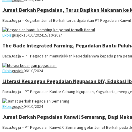
Jumat Berkah Pegadaian, Terus Bagikan Makanan ke 
BacaJogja – Kegiatan Jumat Berkah terus dijalankan PT Pegadaian Kanwil
Ekbis
gusjok
15/10/2024
15/10/2024
The Gade Integrated Farming, Pegadaian Bantu Puluh
BacaJogja – PT Pegadaian menunjukkan kepeduliannya kepada para petan
Ekbis
gusjok
06/10/2024
Literasi Keuangan Pegadaian Ngupasan DIY, Edukasi 
BacaJogja – PT Pegadaian Kantor Cabang Ngupasan, Yogyakarta, menggel
Ekbis
gusjok
04/10/2024
Jumat Berkah Pegadaian Kanwil Semarang, Bagi Makan
BacaJogja – PT Pegadaian Kanwil XI Semarang gelar Jumat Berkah pada Ju