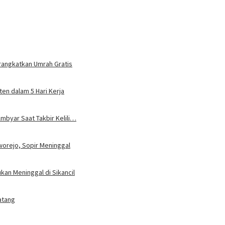
rangkatkan Umrah Gratis
en dalam 5 Hari Kerja
mbyar Saat Takbir Kelili…
worejo, Sopir Meninggal
an Meninggal di Sikancil
atang