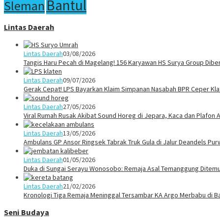
Bantul
Sleman
Lintas Daerah
Lintas Daerah
03/08/2026
Tangis Haru Pecah di Magelang! 156 Karyawan HS Surya Group Dibe
Lintas Daerah
09/07/2026
Gerak Cepat! LPS Bayarkan Klaim Simpanan Nasabah BPR Ceper Klat
Lintas Daerah
27/05/2026
Viral Rumah Rusak Akibat Sound Horeg di Jepara, Kaca dan Plafon A
Lintas Daerah
13/05/2026
Ambulans GP Ansor Ringsek Tabrak Truk Gula di Jalur Deandels Pur
Lintas Daerah
01/05/2026
Duka di Sungai Serayu Wonosobo: Remaja Asal Temanggung Ditemuk
Lintas Daerah
21/02/2026
Kronologi Tiga Remaja Meninggal Tersambar KA Argo Merbabu di B
Seni Budaya