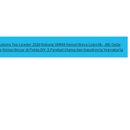
lations Top Leader 2026
Dukung UMKM Hemat Biaya Logistik, JNE Gelar
s
Rotasi Besar di Polda DIY: 5 Pejabat Utama dan Kapolresta Yogyakarta