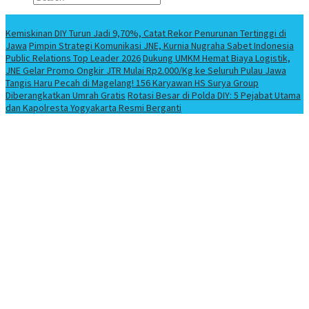
Berita Terbaru
Kemiskinan DIY Turun Jadi 9,70%, Catat Rekor Penurunan Tertinggi di
Jawa
Pimpin Strategi Komunikasi JNE, Kurnia Nugraha Sabet Indonesia
Public Relations Top Leader 2026
Dukung UMKM Hemat Biaya Logistik,
JNE Gelar Promo Ongkir JTR Mulai Rp2.000/Kg ke Seluruh Pulau Jawa
Tangis Haru Pecah di Magelang! 156 Karyawan HS Surya Group
Diberangkatkan Umrah Gratis
Rotasi Besar di Polda DIY: 5 Pejabat Utama
dan Kapolresta Yogyakarta Resmi Berganti