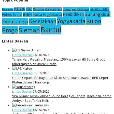
Sri Sultan HB X
Keuangan
Ekonomi
Polda DIY
Klitih
Malioboro
Penganiayaan
Pencurian
Gunungkidul
Pendidikan
Kota Yogyakarta
Polres Bantul
BMKG
Yogyakarta
Kulon
Kecelakaan
Event Jogja
Bantul
Sleman
Progo
Lintas Daerah
Lintas Daerah
03/08/2026
Tangis Haru Pecah di Magelang! 156 Karyawan HS Surya Group
Diberangkatkan Umrah Gratis
Lintas Daerah
09/07/2026
Gerak Cepat! LPS Bayarkan Klaim Simpanan Nasabah BPR Ceper
Klaten dalam 5 Hari Kerja
Lintas Daerah
27/05/2026
Viral Rumah Rusak Akibat Sound Horeg di Jepara, Kaca dan Plafon
Ambyar Saat Takbir Kelili…
Lintas Daerah
13/05/2026