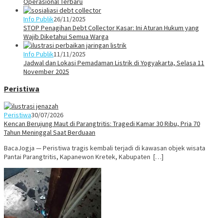
Operasional Terbaru
Info Publik
26/11/2025
STOP Penagihan Debt Collector Kasar: Ini Aturan Hukum yang
Wajib Diketahui Semua Warga
Info Publik
11/11/2025
Jadwal dan Lokasi Pemadaman Listrik di Yogyakarta, Selasa 11
November 2025
Peristiwa
Peristiwa
30/07/2026
Kencan Berujung Maut di Parangtritis: Tragedi Kamar 30 Ribu, Pria 70
Tahun Meninggal Saat Berduaan
BacaJogja — Peristiwa tragis kembali terjadi di kawasan objek wisata
Pantai Parangtritis, Kapanewon Kretek, Kabupaten […]