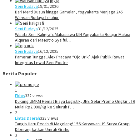
Seni Budaya
19/01/2026
Dari Merti Dusun hingga Gamelan, Yogyakarta Menjaga 245
Warisan Budaya Leluhur
Seni Budaya
31/12/2025
Wisata Seni Kaligrafi: Mahasiswa UIN Yogyakarta Belajar Makna
Alquran dari Maestro Syaiful…
Seni Budaya
16/12/2025
Pameran Tunggal Alex Pracaya “Ojo Urik” Ajak Publik Rawat
Integritas Lewat Seni Poster
Berita Populer
1
Ekbis
332 views
Dukung UMKM Hemat Biaya Logistik, JNE Gelar Promo Ongkir JTR
Mulai Rp2.000/Kg ke Seluruh P…
2
Lintas Daerah
328 views
Tangis Haru Pecah di Magelang! 156 Karyawan HS Surya Group
Diberangkatkan Umrah Gratis
3