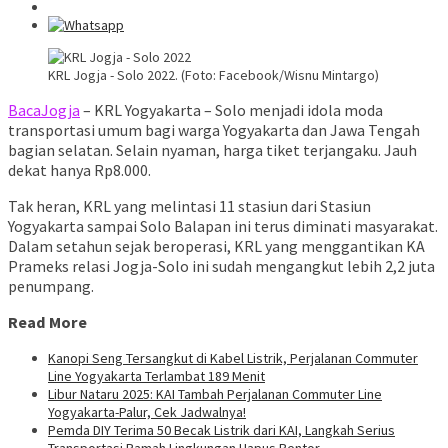
KRL Jogja - Solo 2022. (Foto: Facebook/Wisnu Mintargo)
BacaJogja
– KRL Yogyakarta – Solo menjadi idola moda
transportasi umum bagi warga Yogyakarta dan Jawa Tengah
bagian selatan. Selain nyaman, harga tiket terjangaku. Jauh
dekat hanya Rp8.000.
Tak heran, KRL yang melintasi 11 stasiun dari Stasiun
Yogyakarta sampai Solo Balapan ini terus diminati masyarakat.
Dalam setahun sejak beroperasi, KRL yang menggantikan KA
Prameks relasi Jogja-Solo ini sudah mengangkut lebih 2,2 juta
penumpang.
Read More
Kanopi Seng Tersangkut di Kabel Listrik, Perjalanan Commuter
Line Yogyakarta Terlambat 189 Menit
Libur Nataru 2025: KAI Tambah Perjalanan Commuter Line
Yogyakarta-Palur, Cek Jadwalnya!
Pemda DIY Terima 50 Becak Listrik dari KAI, Langkah Serius
Transportasi Ramah Lingkungan Hapus Bentor