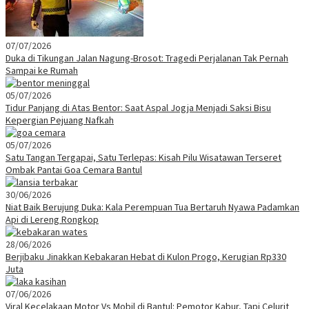
07/07/2026
Duka di Tikungan Jalan Nagung-Brosot: Tragedi Perjalanan Tak Pernah
Sampai ke Rumah
05/07/2026
Tidur Panjang di Atas Bentor: Saat Aspal Jogja Menjadi Saksi Bisu
Kepergian Pejuang Nafkah
05/07/2026
Satu Tangan Tergapai, Satu Terlepas: Kisah Pilu Wisatawan Terseret
Ombak Pantai Goa Cemara Bantul
30/06/2026
Niat Baik Berujung Duka: Kala Perempuan Tua Bertaruh Nyawa Padamkan
Api di Lereng Rongkop
28/06/2026
Berjibaku Jinakkan Kebakaran Hebat di Kulon Progo, Kerugian Rp330
Juta
07/06/2026
Viral Kecelakaan Motor Vs Mobil di Bantul: Pemotor Kabur, Tapi Celurit