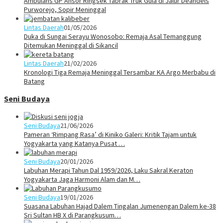
Ambulans GP Ansor Ringsek Tabrak Truk Gula di Jalur Deandels
Purworejo, Sopir Meninggal
Lintas Daerah
01/05/2026
Duka di Sungai Serayu Wonosobo: Remaja Asal Temanggung
Ditemukan Meninggal di Sikancil
Lintas Daerah
21/02/2026
Kronologi Tiga Remaja Meninggal Tersambar KA Argo Merbabu di
Batang
Seni Budaya
Seni Budaya
21/06/2026
Pameran ‘Rimpang Rasa’ di Kiniko Galeri: Kritik Tajam untuk
Yogyakarta yang Katanya Pusat …
Seni Budaya
20/01/2026
Labuhan Merapi Tahun Dal 1959/2026, Laku Sakral Keraton
Yogyakarta Jaga Harmoni Alam dan M…
Seni Budaya
19/01/2026
Suasana Labuhan Hajad Dalem Tingalan Jumenengan Dalem ke-38
Sri Sultan HB X di Parangkusum…