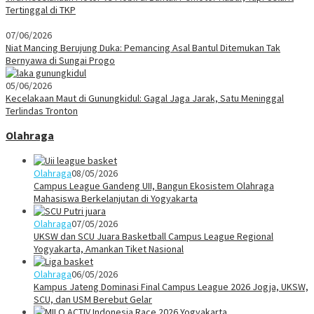
Tertinggal di TKP
07/06/2026
Niat Mancing Berujung Duka: Pemancing Asal Bantul Ditemukan Tak
Bernyawa di Sungai Progo
05/06/2026
Kecelakaan Maut di Gunungkidul: Gagal Jaga Jarak, Satu Meninggal
Terlindas Tronton
Olahraga
Olahraga
08/05/2026
Campus League Gandeng UII, Bangun Ekosistem Olahraga
Mahasiswa Berkelanjutan di Yogyakarta
Olahraga
07/05/2026
UKSW dan SCU Juara Basketball Campus League Regional
Yogyakarta, Amankan Tiket Nasional
Olahraga
06/05/2026
Kampus Jateng Dominasi Final Campus League 2026 Jogja, UKSW,
SCU, dan USM Berebut Gelar