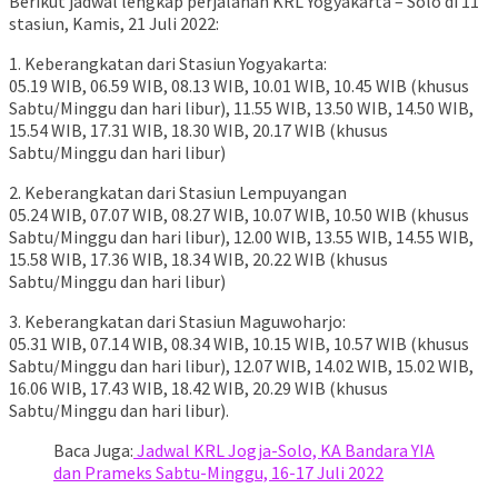
Berikut jadwal lengkap perjalanan KRL Yogyakarta – Solo di 11
stasiun, Kamis, 21 Juli 2022:
1. Keberangkatan dari Stasiun Yogyakarta:
05.19 WIB, 06.59 WIB, 08.13 WIB, 10.01 WIB, 10.45 WIB (khusus
Sabtu/Minggu dan hari libur), 11.55 WIB, 13.50 WIB, 14.50 WIB,
15.54 WIB, 17.31 WIB, 18.30 WIB, 20.17 WIB (khusus
Sabtu/Minggu dan hari libur)
2. Keberangkatan dari Stasiun Lempuyangan
05.24 WIB, 07.07 WIB, 08.27 WIB, 10.07 WIB, 10.50 WIB (khusus
Sabtu/Minggu dan hari libur), 12.00 WIB, 13.55 WIB, 14.55 WIB,
15.58 WIB, 17.36 WIB, 18.34 WIB, 20.22 WIB (khusus
Sabtu/Minggu dan hari libur)
3. Keberangkatan dari Stasiun Maguwoharjo:
05.31 WIB, 07.14 WIB, 08.34 WIB, 10.15 WIB, 10.57 WIB (khusus
Sabtu/Minggu dan hari libur), 12.07 WIB, 14.02 WIB, 15.02 WIB,
16.06 WIB, 17.43 WIB, 18.42 WIB, 20.29 WIB (khusus
Sabtu/Minggu dan hari libur).
Baca Juga:
Jadwal KRL Jogja-Solo, KA Bandara YIA
dan Prameks Sabtu-Minggu, 16-17 Juli 2022