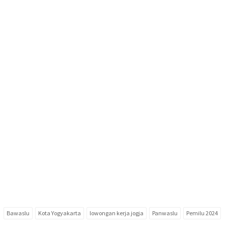
Bawaslu
Kota Yogyakarta
lowongan kerja jogja
Panwaslu
Pemilu 2024