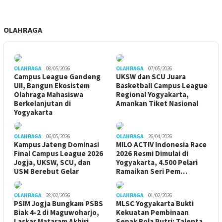
OLAHRAGA
OLAHRAGA
08/05/2026
OLAHRAGA
07/05/2026
Campus League Gandeng
UKSW dan SCU Juara
UII, Bangun Ekosistem
Basketball Campus League
Olahraga Mahasiswa
Regional Yogyakarta,
Berkelanjutan di
Amankan Tiket Nasional
Yogyakarta
OLAHRAGA
06/05/2026
OLAHRAGA
26/04/2026
Kampus Jateng Dominasi
MILO ACTIV Indonesia Race
Final Campus League 2026
2026 Resmi Dimulai di
Jogja, UKSW, SCU, dan
Yogyakarta, 4.500 Pelari
USM Berebut Gelar
Ramaikan Seri Pem…
OLAHRAGA
28/02/2026
OLAHRAGA
01/02/2026
PSIM Jogja Bungkam PSBS
MLSC Yogyakarta Bukti
Biak 4-2 di Maguwoharjo,
Kekuatan Pembinaan
Laskar Mataram Akhiri
Sepak Bola Putri: Talenta