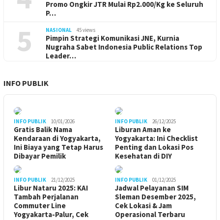
Promo Ongkir JTR Mulai Rp2.000/Kg ke Seluruh
P…
5
NASIONAL
45 views
Pimpin Strategi Komunikasi JNE, Kurnia
Nugraha Sabet Indonesia Public Relations Top
Leader…
INFO PUBLIK
INFO PUBLIK
10/01/2026
INFO PUBLIK
26/12/2025
Gratis Balik Nama
Liburan Aman ke
Kendaraan di Yogyakarta,
Yogyakarta: Ini Checklist
Ini Biaya yang Tetap Harus
Penting dan Lokasi Pos
Dibayar Pemilik
Kesehatan di DIY
INFO PUBLIK
21/12/2025
INFO PUBLIK
01/12/2025
Libur Nataru 2025: KAI
Jadwal Pelayanan SIM
Tambah Perjalanan
Sleman Desember 2025,
Commuter Line
Cek Lokasi & Jam
Yogyakarta-Palur, Cek
Operasional Terbaru