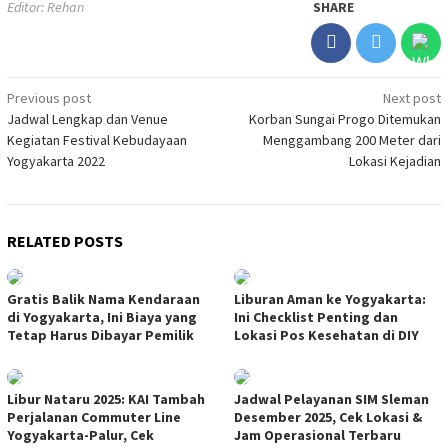
Editor: Rehan
SHARE
Post
Previous post
Next post
Jadwal Lengkap dan Venue
Korban Sungai Progo Ditemukan
navigation
Kegiatan Festival Kebudayaan
Menggambang 200 Meter dari
Yogyakarta 2022
Lokasi Kejadian
RELATED POSTS
Gratis Balik Nama Kendaraan
Liburan Aman ke Yogyakarta:
di Yogyakarta, Ini Biaya yang
Ini Checklist Penting dan
Tetap Harus Dibayar Pemilik
Lokasi Pos Kesehatan di DIY
Libur Nataru 2025: KAI Tambah
Jadwal Pelayanan SIM Sleman
Perjalanan Commuter Line
Desember 2025, Cek Lokasi &
Yogyakarta-Palur, Cek
Jam Operasional Terbaru