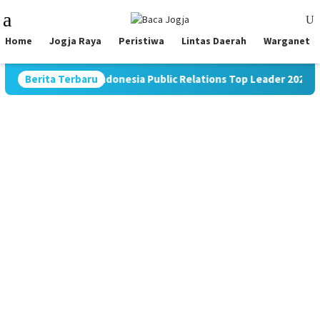
Skip
Mobile
to
Menu
content
Home
Jogja Raya
Peristiwa
Lintas Daerah
Warganet
abet Indonesia Public Relations Top Leader 2026
Berita Terbaru
Dukung 