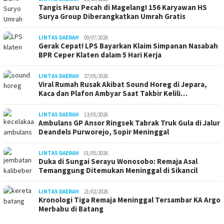
Tangis Haru Pecah di Magelang! 156 Karyawan HS
Surya Group Diberangkatkan Umrah Gratis
LINTAS DAERAH
09/07/2026
Gerak Cepat! LPS Bayarkan Klaim Simpanan Nasabah
BPR Ceper Klaten dalam 5 Hari Kerja
LINTAS DAERAH
27/05/2026
Viral Rumah Rusak Akibat Sound Horeg di Jepara,
Kaca dan Plafon Ambyar Saat Takbir Kelili…
LINTAS DAERAH
13/05/2026
Ambulans GP Ansor Ringsek Tabrak Truk Gula di Jalur
Deandels Purworejo, Sopir Meninggal
LINTAS DAERAH
01/05/2026
Duka di Sungai Serayu Wonosobo: Remaja Asal
Temanggung Ditemukan Meninggal di Sikancil
LINTAS DAERAH
21/02/2026
Kronologi Tiga Remaja Meninggal Tersambar KA Argo
Merbabu di Batang