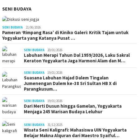
SENI BUDAYA
SENI BUDAYA
21/06/2026
Pameran ‘Rimpang Rasa’ di Kiniko Galeri: Kritik Tajam untuk
Yogyakarta yang Katanya Pusat …
SENI BUDAYA
20/01/2026
Labuhan Merapi Tahun Dal 1959/2026, Laku Sakral
Keraton Yogyakarta Jaga Harmoni Alam dan M…
SENI BUDAYA
19/01/2026
Suasana Labuhan Hajad Dalem Tingalan
Jumenengan Dalem ke-38 Sri Sultan HB X di
Parangkusum…
SENI BUDAYA
19/01/2026
Dari Merti Dusun hingga Gamelan, Yogyakarta
Menjaga 245 Warisan Budaya Leluhur
SENI BUDAYA
31/12/2025
Wisata Seni Kaligrafi: Mahasiswa UIN Yogyakarta
Belajar Makna Alquran dari Maestro Syaiful…