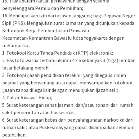
15. Tidak dalam ikatan perkawinan dengan sesama
penyelenggara Pemilu dan Pemilihan;
16. Mendapatkan izin dari atasan langsung bagi Pegawai Negeri
Sipil (PNS). Mengajukan surat lamaran yang ditunjukan kepada
Kelompok Kerja Pembentukan Panwaslu
Kecamatan/Kemantren Bawaslu Kota Yogyakarta dengan
melampirka :
1. Fotokopi Kartu Tanda Penduduk (KTP) elektronik;
2. Pas foto warna terbaru ukuran 4 x 6 sebanyak 3 (tiga) lembar
latar belakang merah;
3. Fotokopi ijazah pendidikan terakhir yang dilegalisir oleh
pejabat yang berwenang atau dapat menyampaikan fotokopi
ijazah tanpa dilegalisir dengan menunjukan ijazah asli;
4. Daftar Riwayat Hidup;
5. Surat keterangan sehat jasmani dan/atau rohani dari rumah
sakit pemerintah atau Puskesmas;
6. Surat keterangan bebas dari penyalahgunaan narkotika dari
rumah sakit atau Puskesmas yang dapat disampaikan sebelum
pelantikan;