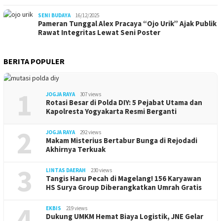
SENI BUDAYA
16/12/2025
Pameran Tunggal Alex Pracaya “Ojo Urik” Ajak Publik
Rawat Integritas Lewat Seni Poster
BERITA POPULER
1
JOGJA RAYA
307 views
Rotasi Besar di Polda DIY: 5 Pejabat Utama dan
Kapolresta Yogyakarta Resmi Berganti
2
JOGJA RAYA
292 views
Makam Misterius Bertabur Bunga di Rejodadi
Akhirnya Terkuak
3
LINTAS DAERAH
230 views
Tangis Haru Pecah di Magelang! 156 Karyawan
HS Surya Group Diberangkatkan Umrah Gratis
4
EKBIS
219 views
Dukung UMKM Hemat Biaya Logistik, JNE Gelar