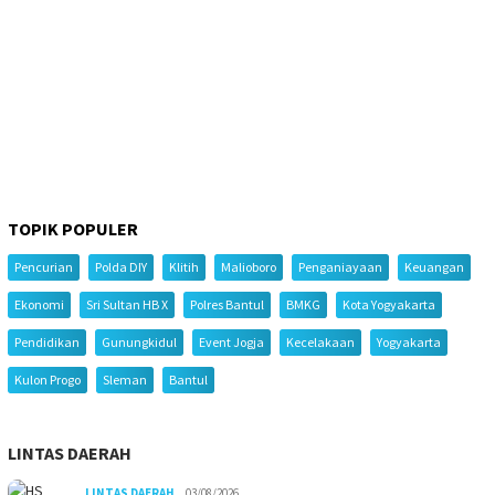
TOPIK POPULER
Pencurian
Polda DIY
Klitih
Malioboro
Penganiayaan
Keuangan
Ekonomi
Sri Sultan HB X
Polres Bantul
BMKG
Kota Yogyakarta
Pendidikan
Gunungkidul
Event Jogja
Kecelakaan
Yogyakarta
Kulon Progo
Sleman
Bantul
LINTAS DAERAH
LINTAS DAERAH
03/08/2026