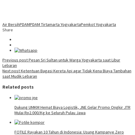
Air Bersih
PDAM
PDAM Tirtamarta Yogyakarta
Pemkot Yogyakarta
Share
Post
Previous post
Pesan Sri Sultan untuk Warga Yogyakarta saat Libur
Lebaran
navigation
Next post
Ketentuan Bagasi Kereta Api agar Tidak Kena Biaya Tambahan
saat Mudik Lebaran
Related posts
Dukung UMKM Hemat Biaya Logistik, JNE Gelar Promo Ongkir JTR
Mulai Rp2.000/Kg ke Seluruh Pulau Jawa
FOTILE Rayakan 10 Tahun di Indonesia: Usung Kampanye Zero