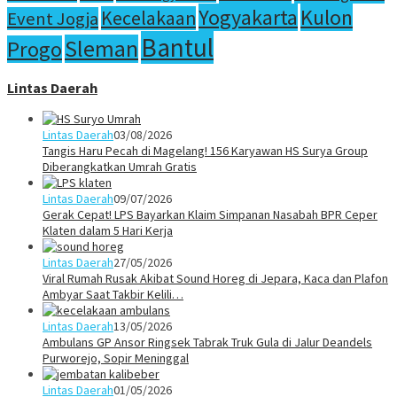
Yogyakarta
Kulon
Kecelakaan
Event Jogja
Bantul
Sleman
Progo
Lintas Daerah
Lintas Daerah
03/08/2026
Tangis Haru Pecah di Magelang! 156 Karyawan HS Surya Group
Diberangkatkan Umrah Gratis
Lintas Daerah
09/07/2026
Gerak Cepat! LPS Bayarkan Klaim Simpanan Nasabah BPR Ceper
Klaten dalam 5 Hari Kerja
Lintas Daerah
27/05/2026
Viral Rumah Rusak Akibat Sound Horeg di Jepara, Kaca dan Plafon
Ambyar Saat Takbir Kelili…
Lintas Daerah
13/05/2026
Ambulans GP Ansor Ringsek Tabrak Truk Gula di Jalur Deandels
Purworejo, Sopir Meninggal
Lintas Daerah
01/05/2026