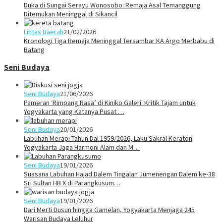
Duka di Sungai Serayu Wonosobo: Remaja Asal Temanggung
Ditemukan Meninggal di Sikancil
Lintas Daerah
21/02/2026
Kronologi Tiga Remaja Meninggal Tersambar KA Argo Merbabu di
Batang
Seni Budaya
Seni Budaya
21/06/2026
Pameran ‘Rimpang Rasa’ di Kiniko Galeri: Kritik Tajam untuk
Yogyakarta yang Katanya Pusat …
Seni Budaya
20/01/2026
Labuhan Merapi Tahun Dal 1959/2026, Laku Sakral Keraton
Yogyakarta Jaga Harmoni Alam dan M…
Seni Budaya
19/01/2026
Suasana Labuhan Hajad Dalem Tingalan Jumenengan Dalem ke-38
Sri Sultan HB X di Parangkusum…
Seni Budaya
19/01/2026
Dari Merti Dusun hingga Gamelan, Yogyakarta Menjaga 245
Warisan Budaya Leluhur