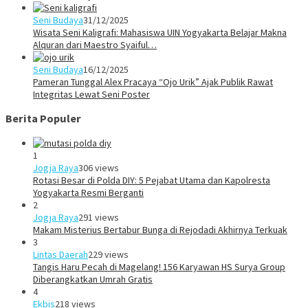
Seni Budaya
31/12/2025
Wisata Seni Kaligrafi: Mahasiswa UIN Yogyakarta Belajar Makna
Alquran dari Maestro Syaiful…
Seni Budaya
16/12/2025
Pameran Tunggal Alex Pracaya “Ojo Urik” Ajak Publik Rawat
Integritas Lewat Seni Poster
Berita Populer
1
Jogja Raya
306 views
Rotasi Besar di Polda DIY: 5 Pejabat Utama dan Kapolresta
Yogyakarta Resmi Berganti
2
Jogja Raya
291 views
Makam Misterius Bertabur Bunga di Rejodadi Akhirnya Terkuak
3
Lintas Daerah
229 views
Tangis Haru Pecah di Magelang! 156 Karyawan HS Surya Group
Diberangkatkan Umrah Gratis
4
Ekbis
218 views