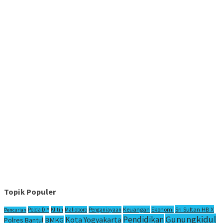
Topik Populer
Sri Sultan HB X
Keuangan
Ekonomi
Polda DIY
Klitih
Malioboro
Penganiayaan
Pencurian
Gunungkidul
Pendidikan
Kota Yogyakarta
Polres Bantul
BMKG