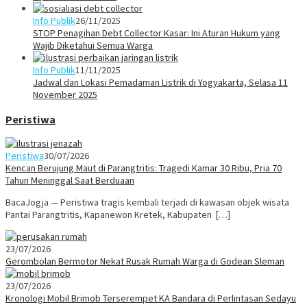
Info Publik
26/11/2025
STOP Penagihan Debt Collector Kasar: Ini Aturan Hukum yang
Wajib Diketahui Semua Warga
Info Publik
11/11/2025
Jadwal dan Lokasi Pemadaman Listrik di Yogyakarta, Selasa 11
November 2025
Peristiwa
Peristiwa
30/07/2026
Kencan Berujung Maut di Parangtritis: Tragedi Kamar 30 Ribu, Pria 70
Tahun Meninggal Saat Berduaan
BacaJogja — Peristiwa tragis kembali terjadi di kawasan objek wisata
Pantai Parangtritis, Kapanewon Kretek, Kabupaten […]
23/07/2026
Gerombolan Bermotor Nekat Rusak Rumah Warga di Godean Sleman
23/07/2026
Kronologi Mobil Brimob Terserempet KA Bandara di Perlintasan Sedayu