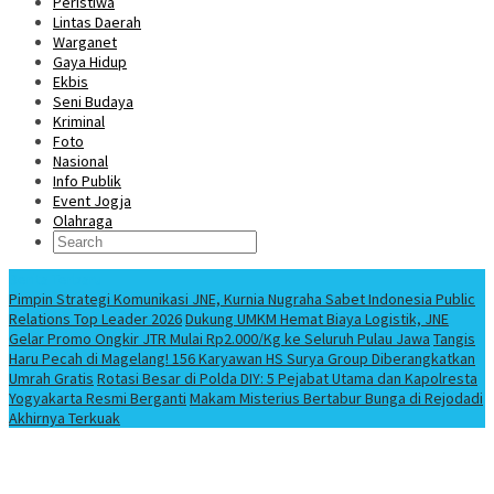
Peristiwa
Lintas Daerah
Warganet
Gaya Hidup
Ekbis
Seni Budaya
Kriminal
Foto
Nasional
Info Publik
Event Jogja
Olahraga
Berita Terbaru
Pimpin Strategi Komunikasi JNE, Kurnia Nugraha Sabet Indonesia Public
Relations Top Leader 2026
Dukung UMKM Hemat Biaya Logistik, JNE
Gelar Promo Ongkir JTR Mulai Rp2.000/Kg ke Seluruh Pulau Jawa
Tangis
Haru Pecah di Magelang! 156 Karyawan HS Surya Group Diberangkatkan
Umrah Gratis
Rotasi Besar di Polda DIY: 5 Pejabat Utama dan Kapolresta
Yogyakarta Resmi Berganti
Makam Misterius Bertabur Bunga di Rejodadi
Akhirnya Terkuak