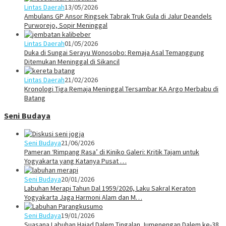
Lintas Daerah
13/05/2026
Ambulans GP Ansor Ringsek Tabrak Truk Gula di Jalur Deandels
Purworejo, Sopir Meninggal
Lintas Daerah
01/05/2026
Duka di Sungai Serayu Wonosobo: Remaja Asal Temanggung
Ditemukan Meninggal di Sikancil
Lintas Daerah
21/02/2026
Kronologi Tiga Remaja Meninggal Tersambar KA Argo Merbabu di
Batang
Seni Budaya
Seni Budaya
21/06/2026
Pameran ‘Rimpang Rasa’ di Kiniko Galeri: Kritik Tajam untuk
Yogyakarta yang Katanya Pusat …
Seni Budaya
20/01/2026
Labuhan Merapi Tahun Dal 1959/2026, Laku Sakral Keraton
Yogyakarta Jaga Harmoni Alam dan M…
Seni Budaya
19/01/2026
Suasana Labuhan Hajad Dalem Tingalan Jumenengan Dalem ke-38