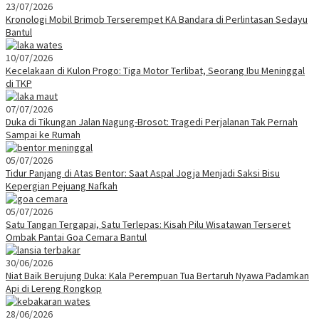
23/07/2026
Kronologi Mobil Brimob Terserempet KA Bandara di Perlintasan Sedayu
Bantul
10/07/2026
Kecelakaan di Kulon Progo: Tiga Motor Terlibat, Seorang Ibu Meninggal
di TKP
07/07/2026
Duka di Tikungan Jalan Nagung-Brosot: Tragedi Perjalanan Tak Pernah
Sampai ke Rumah
05/07/2026
Tidur Panjang di Atas Bentor: Saat Aspal Jogja Menjadi Saksi Bisu
Kepergian Pejuang Nafkah
05/07/2026
Satu Tangan Tergapai, Satu Terlepas: Kisah Pilu Wisatawan Terseret
Ombak Pantai Goa Cemara Bantul
30/06/2026
Niat Baik Berujung Duka: Kala Perempuan Tua Bertaruh Nyawa Padamkan
Api di Lereng Rongkop
28/06/2026