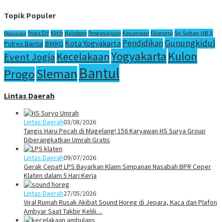
Topik Populer
Sri Sultan HB X
Keuangan
Ekonomi
Polda DIY
Klitih
Malioboro
Penganiayaan
Pencurian
Gunungkidul
Pendidikan
Kota Yogyakarta
Polres Bantul
BMKG
Yogyakarta
Kulon
Kecelakaan
Event Jogja
Bantul
Sleman
Progo
Lintas Daerah
Lintas Daerah
03/08/2026
Tangis Haru Pecah di Magelang! 156 Karyawan HS Surya Group
Diberangkatkan Umrah Gratis
Lintas Daerah
09/07/2026
Gerak Cepat! LPS Bayarkan Klaim Simpanan Nasabah BPR Ceper
Klaten dalam 5 Hari Kerja
Lintas Daerah
27/05/2026
Viral Rumah Rusak Akibat Sound Horeg di Jepara, Kaca dan Plafon
Ambyar Saat Takbir Kelili…