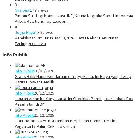
3
Nasional
147 views
Pimpin Strategi Komunikasi JNE, Kurnia Nugraha Sabet Indonesia
Public Relations Top Leader…
4
Jogja Raya
136 views
Kemiskinan DIY Turun Jadi 9,70%, Catat Rekor Penurunan
Tertinggi di Jawa
Info Publik
Info Publik
10/01/2026
Gratis Balik Nama Kendaraan di Yogyakarta, Ini Biaya yang Tetap
Harus Dibayar Pemilik
Info Publik
26/12/2025
Liburan Aman ke Yogyakarta: Ini Checklist Penting dan Lokasi Pos
Kesehatan di DIY
Info Publik
21/12/2025
Libur Nataru 2025: KAI Tambah Perjalanan Commuter Line
Yogyakarta-Palur, Cek Jadwalnya!
Info Publik
01/12/2025