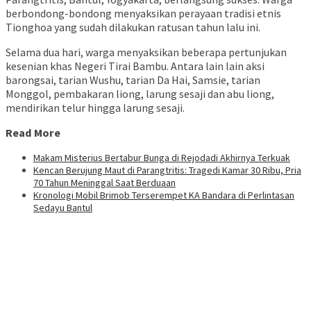
berbondong-bondong menyaksikan perayaan tradisi etnis
Tionghoa yang sudah dilakukan ratusan tahun lalu ini.
Selama dua hari, warga menyaksikan beberapa pertunjukan
kesenian khas Negeri Tirai Bambu. Antara lain lain aksi
barongsai, tarian Wushu, tarian Da Hai, Samsie, tarian
Monggol, pembakaran liong, larung sesaji dan abu liong,
mendirikan telur hingga larung sesaji.
Read More
Makam Misterius Bertabur Bunga di Rejodadi Akhirnya Terkuak
Kencan Berujung Maut di Parangtritis: Tragedi Kamar 30 Ribu, Pria
70 Tahun Meninggal Saat Berduaan
Kronologi Mobil Brimob Terserempet KA Bandara di Perlintasan
Sedayu Bantul