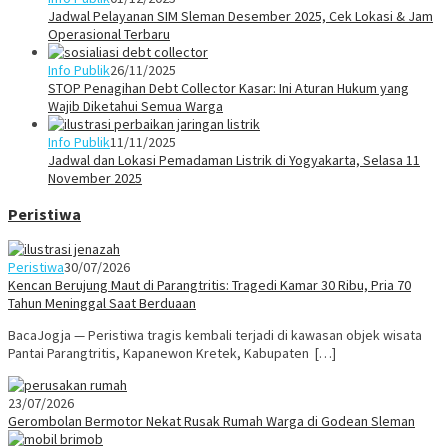
Jadwal Pelayanan SIM Sleman Desember 2025, Cek Lokasi & Jam
Operasional Terbaru
Info Publik
26/11/2025
STOP Penagihan Debt Collector Kasar: Ini Aturan Hukum yang
Wajib Diketahui Semua Warga
Info Publik
11/11/2025
Jadwal dan Lokasi Pemadaman Listrik di Yogyakarta, Selasa 11
November 2025
Peristiwa
Peristiwa
30/07/2026
Kencan Berujung Maut di Parangtritis: Tragedi Kamar 30 Ribu, Pria 70
Tahun Meninggal Saat Berduaan
BacaJogja — Peristiwa tragis kembali terjadi di kawasan objek wisata
Pantai Parangtritis, Kapanewon Kretek, Kabupaten […]
23/07/2026
Gerombolan Bermotor Nekat Rusak Rumah Warga di Godean Sleman