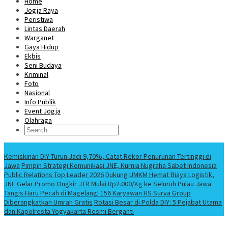
Home
Jogja Raya
Peristiwa
Lintas Daerah
Warganet
Gaya Hidup
Ekbis
Seni Budaya
Kriminal
Foto
Nasional
Info Publik
Event Jogja
Olahraga
Berita Terbaru
Kemiskinan DIY Turun Jadi 9,70%, Catat Rekor Penurunan Tertinggi di
Jawa
Pimpin Strategi Komunikasi JNE, Kurnia Nugraha Sabet Indonesia
Public Relations Top Leader 2026
Dukung UMKM Hemat Biaya Logistik,
JNE Gelar Promo Ongkir JTR Mulai Rp2.000/Kg ke Seluruh Pulau Jawa
Tangis Haru Pecah di Magelang! 156 Karyawan HS Surya Group
Diberangkatkan Umrah Gratis
Rotasi Besar di Polda DIY: 5 Pejabat Utama
dan Kapolresta Yogyakarta Resmi Berganti