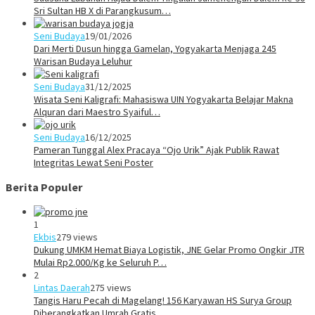
Sri Sultan HB X di Parangkusum…
Seni Budaya
19/01/2026
Dari Merti Dusun hingga Gamelan, Yogyakarta Menjaga 245
Warisan Budaya Leluhur
Seni Budaya
31/12/2025
Wisata Seni Kaligrafi: Mahasiswa UIN Yogyakarta Belajar Makna
Alquran dari Maestro Syaiful…
Seni Budaya
16/12/2025
Pameran Tunggal Alex Pracaya “Ojo Urik” Ajak Publik Rawat
Integritas Lewat Seni Poster
Berita Populer
1
Ekbis
279 views
Dukung UMKM Hemat Biaya Logistik, JNE Gelar Promo Ongkir JTR
Mulai Rp2.000/Kg ke Seluruh P…
2
Lintas Daerah
275 views
Tangis Haru Pecah di Magelang! 156 Karyawan HS Surya Group
Diberangkatkan Umrah Gratis