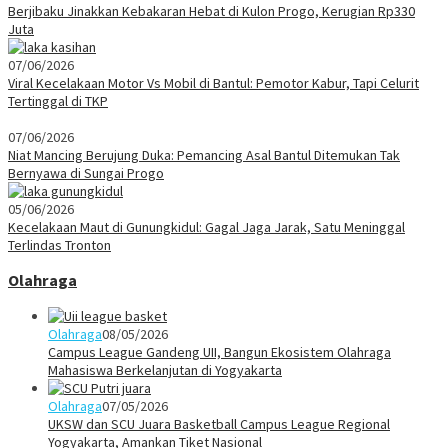
Berjibaku Jinakkan Kebakaran Hebat di Kulon Progo, Kerugian Rp330
Juta
07/06/2026
Viral Kecelakaan Motor Vs Mobil di Bantul: Pemotor Kabur, Tapi Celurit
Tertinggal di TKP
07/06/2026
Niat Mancing Berujung Duka: Pemancing Asal Bantul Ditemukan Tak
Bernyawa di Sungai Progo
05/06/2026
Kecelakaan Maut di Gunungkidul: Gagal Jaga Jarak, Satu Meninggal
Terlindas Tronton
Olahraga
Olahraga
08/05/2026
Campus League Gandeng UII, Bangun Ekosistem Olahraga
Mahasiswa Berkelanjutan di Yogyakarta
Olahraga
07/05/2026
UKSW dan SCU Juara Basketball Campus League Regional
Yogyakarta, Amankan Tiket Nasional