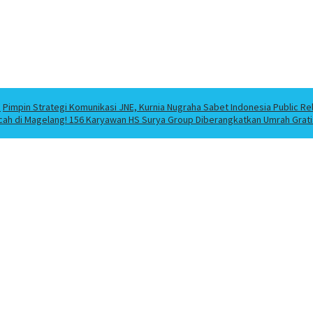
a
Pimpin Strategi Komunikasi JNE, Kurnia Nugraha Sabet Indonesia Public Re
cah di Magelang! 156 Karyawan HS Surya Group Diberangkatkan Umrah Grati