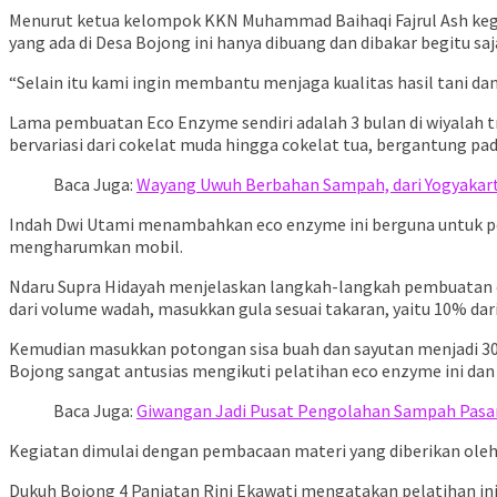
Menurut ketua kelompok KKN Muhammad Baihaqi Fajrul Ash keg
yang ada di Desa Bojong ini hanya dibuang dan dibakar begitu saj
“Selain itu kami ingin membantu menjaga kualitas hasil tani da
Lama pembuatan Eco Enzyme sendiri adalah 3 bulan di wiyalah t
bervariasi dari cokelat muda hingga cokelat tua, bergantung pada
Baca Juga:
Wayang Uwuh Berbahan Sampah, dari Yogyakar
Indah Dwi Utami menambahkan eco enzyme ini berguna untuk pem
mengharumkan mobil.
Ndaru Supra Hidayah menjelaskan langkah-langkah pembuatan ec
dari volume wadah, masukkan gula sesuai takaran, yaitu 10% dari 
Kemudian masukkan potongan sisa buah dan sayutan menjadi 30% 
Bojong sangat antusias mengikuti pelatihan eco enzyme ini dan s
Baca Juga:
Giwangan Jadi Pusat Pengolahan Sampah Pasar 
Kegiatan dimulai dengan pembacaan materi yang diberikan ole
Dukuh Bojong 4 Panjatan Rini Ekawati mengatakan pelatihan ini