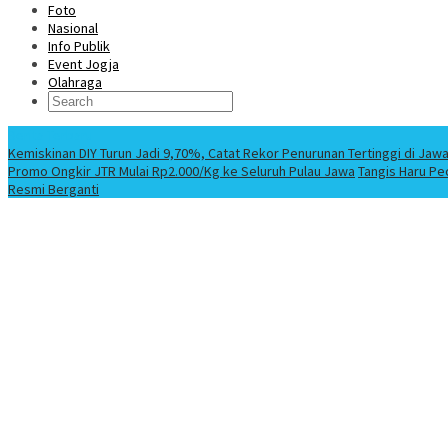
Foto
Nasional
Info Publik
Event Jogja
Olahraga
Berita Terbaru
Kemiskinan DIY Turun Jadi 9,70%, Catat Rekor Penurunan Tertinggi di Jaw
Promo Ongkir JTR Mulai Rp2.000/Kg ke Seluruh Pulau Jawa
Tangis Haru Pe
Resmi Berganti