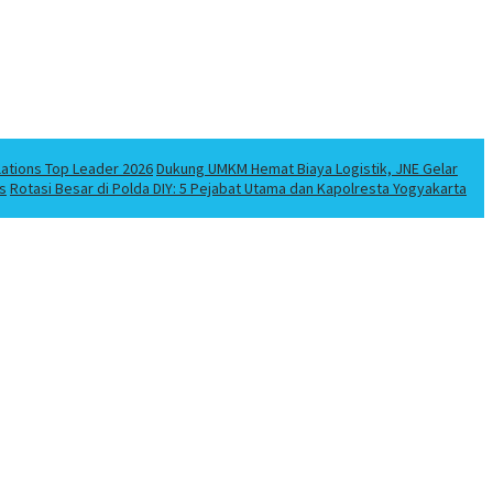
lations Top Leader 2026
Dukung UMKM Hemat Biaya Logistik, JNE Gelar
s
Rotasi Besar di Polda DIY: 5 Pejabat Utama dan Kapolresta Yogyakarta