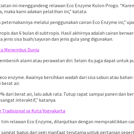
iatan ini menggandeng relawan Eco Enzyme Kulon Progo. “Kare
a, maka kami adakan pelatihan ini,” katata.
n peternakannya melalui penggunakan cairan Eco Enzyme ini,” ujar
ropis dan 6 bulan di subtropis. Hasil akhirnya adalah cairan be
 jenis sisa buah/sayuran dan jenis gula yang digunakan.
ta Menembus Dunia
bersih alami atau perawatan diri. Selain itu juga dapat untuk 
o enzyme. Awalnya bersihkan wadah dari sisa sabun atau bahan 
berat air.
dari berat air, lalu aduk rata. Tutup rapat sampai panen dan be
angat interaktif,” katanya.
Tradisional se Kota Yogyakarta
h tim relawan Eco Enzyme, dilanjutkan dengan mempraktikkan ca
 sangat bagus dari segi manfaat terutama untuk pertanian sepert