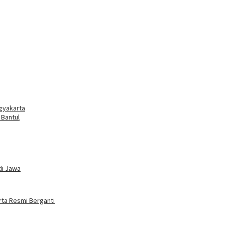
ogyakarta
 Bantul
di Jawa
rta Resmi Berganti