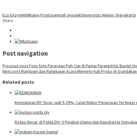
Eco Enzym
KKN
Kulon Progo
sampah organik
Universitas Negeri Yogyakarta
Share
Post navigation
Previous post
Foto-foto Perayaan Peh Cun di Pantai Parangtritis Bantul Y
Next post
Rundown dan Rangkaian Acara Memetri Kali Progo di Srandakan
Related posts
Kemiskinan DIY Turun Jadi 9,70%, Catat Rekor Penurunan Tertinggi 
Rotasi Besar di Polda DIY: 5 Pejabat Utama dan Kapolresta Yogyaka