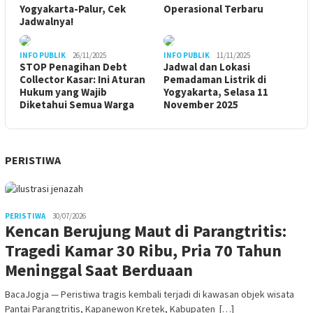
Yogyakarta-Palur, Cek
Operasional Terbaru
Jadwalnya!
INFO PUBLIK
26/11/2025
INFO PUBLIK
11/11/2025
STOP Penagihan Debt
Jadwal dan Lokasi
Collector Kasar: Ini Aturan
Pemadaman Listrik di
Hukum yang Wajib
Yogyakarta, Selasa 11
Diketahui Semua Warga
November 2025
PERISTIWA
PERISTIWA
30/07/2026
Kencan Berujung Maut di Parangtritis:
Tragedi Kamar 30 Ribu, Pria 70 Tahun
Meninggal Saat Berduaan
BacaJogja — Peristiwa tragis kembali terjadi di kawasan objek wisata
Pantai Parangtritis, Kapanewon Kretek, Kabupaten […]