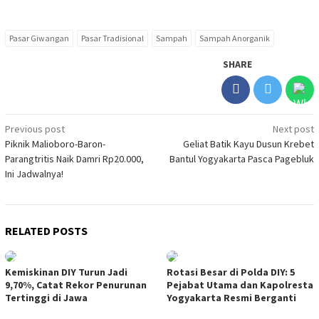
Pasar Giwangan
Pasar Tradisional
Sampah
Sampah Anorganik
SHARE
Post
Previous post
Next post
Piknik Malioboro-Baron-
Geliat Batik Kayu Dusun Krebet
navigation
Parangtritis Naik Damri Rp20.000,
Bantul Yogyakarta Pasca Pagebluk
Ini Jadwalnya!
RELATED POSTS
Kemiskinan DIY Turun Jadi
Rotasi Besar di Polda DIY: 5
9,70%, Catat Rekor Penurunan
Pejabat Utama dan Kapolresta
Tertinggi di Jawa
Yogyakarta Resmi Berganti