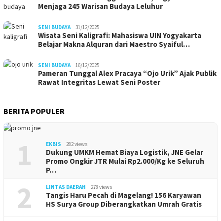
Menjaga 245 Warisan Budaya Leluhur
SENI BUDAYA
31/12/2025
Wisata Seni Kaligrafi: Mahasiswa UIN Yogyakarta
Belajar Makna Alquran dari Maestro Syaiful…
SENI BUDAYA
16/12/2025
Pameran Tunggal Alex Pracaya “Ojo Urik” Ajak Publik
Rawat Integritas Lewat Seni Poster
BERITA POPULER
1
EKBIS
282 views
Dukung UMKM Hemat Biaya Logistik, JNE Gelar
Promo Ongkir JTR Mulai Rp2.000/Kg ke Seluruh
P…
2
LINTAS DAERAH
278 views
Tangis Haru Pecah di Magelang! 156 Karyawan
HS Surya Group Diberangkatkan Umrah Gratis