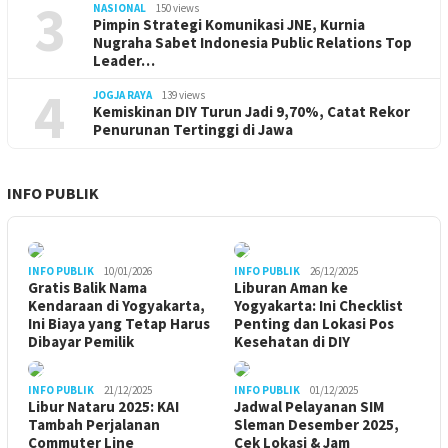
3
NASIONAL
150 views
Pimpin Strategi Komunikasi JNE, Kurnia
Nugraha Sabet Indonesia Public Relations Top
Leader…
4
JOGJA RAYA
139 views
Kemiskinan DIY Turun Jadi 9,70%, Catat Rekor
Penurunan Tertinggi di Jawa
INFO PUBLIK
INFO PUBLIK
10/01/2026
INFO PUBLIK
26/12/2025
Gratis Balik Nama
Liburan Aman ke
Kendaraan di Yogyakarta,
Yogyakarta: Ini Checklist
Ini Biaya yang Tetap Harus
Penting dan Lokasi Pos
Dibayar Pemilik
Kesehatan di DIY
INFO PUBLIK
21/12/2025
INFO PUBLIK
01/12/2025
Libur Nataru 2025: KAI
Jadwal Pelayanan SIM
Tambah Perjalanan
Sleman Desember 2025,
Commuter Line
Cek Lokasi & Jam