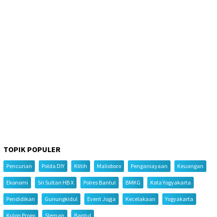
TOPIK POPULER
Pencurian
Polda DIY
Klitih
Malioboro
Penganiayaan
Keuangan
Ekonomi
Sri Sultan HB X
Polres Bantul
BMKG
Kota Yogyakarta
Pendidikan
Gunungkidul
Event Jogja
Kecelakaan
Yogyakarta
Kulon Progo
Sleman
Bantul