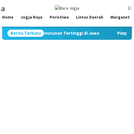
Skip
Mobile
to
Menu
content
Home
Jogja Raya
Peristiwa
Lintas Daerah
Warganet
at Rekor Penurunan Tertinggi di Jawa
Berita Terbaru
Pimpin Strategi Ko