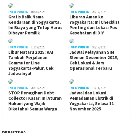
INFO PUBLIK
10/01/2026
INFO PUBLIK
26/12/2025
Gratis Balik Nama
Liburan Aman ke
Kendaraan di Yogyakarta,
Yogyakarta: Ini Checklist
Ini Biaya yang Tetap Harus
Penting dan Lokasi Pos
Dibayar Pemilik
Kesehatan di DIY
INFO PUBLIK
21/12/2025
INFO PUBLIK
01/12/2025
Libur Nataru 2025: KAI
Jadwal Pelayanan SIM
Tambah Perjalanan
Sleman Desember 2025,
Commuter Line
Cek Lokasi & Jam
Yogyakarta-Palur, Cek
Operasional Terbaru
Jadwalnya!
INFO PUBLIK
26/11/2025
INFO PUBLIK
11/11/2025
STOP Penagihan Debt
Jadwal dan Lokasi
Collector Kasar: Ini Aturan
Pemadaman Listrik di
Hukum yang Wajib
Yogyakarta, Selasa 11
Diketahui Semua Warga
November 2025
PERISTIWA