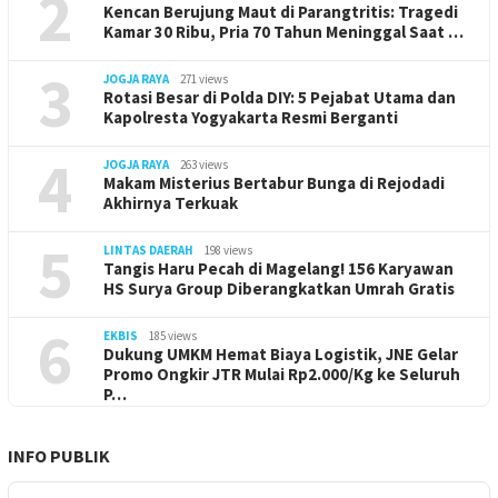
2
Kencan Berujung Maut di Parangtritis: Tragedi
Kamar 30 Ribu, Pria 70 Tahun Meninggal Saat …
3
JOGJA RAYA
271 views
Rotasi Besar di Polda DIY: 5 Pejabat Utama dan
Kapolresta Yogyakarta Resmi Berganti
4
JOGJA RAYA
263 views
Makam Misterius Bertabur Bunga di Rejodadi
Akhirnya Terkuak
5
LINTAS DAERAH
198 views
Tangis Haru Pecah di Magelang! 156 Karyawan
HS Surya Group Diberangkatkan Umrah Gratis
6
EKBIS
185 views
Dukung UMKM Hemat Biaya Logistik, JNE Gelar
Promo Ongkir JTR Mulai Rp2.000/Kg ke Seluruh
P…
INFO PUBLIK