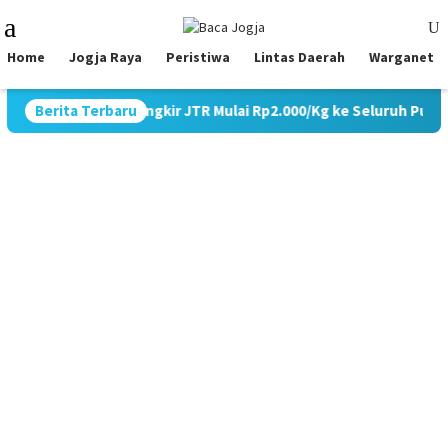
Skip
Mobile
to
Menu
content
Home
Jogja Raya
Peristiwa
Lintas Daerah
Warganet
r Promo Ongkir JTR Mulai Rp2.000/Kg ke Seluruh Pulau Jawa
Berita Terbaru