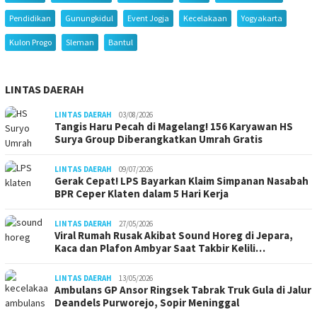
Pendidikan
Gunungkidul
Event Jogja
Kecelakaan
Yogyakarta
Kulon Progo
Sleman
Bantul
LINTAS DAERAH
LINTAS DAERAH
03/08/2026
Tangis Haru Pecah di Magelang! 156 Karyawan HS
Surya Group Diberangkatkan Umrah Gratis
LINTAS DAERAH
09/07/2026
Gerak Cepat! LPS Bayarkan Klaim Simpanan Nasabah
BPR Ceper Klaten dalam 5 Hari Kerja
LINTAS DAERAH
27/05/2026
Viral Rumah Rusak Akibat Sound Horeg di Jepara,
Kaca dan Plafon Ambyar Saat Takbir Kelili…
LINTAS DAERAH
13/05/2026
Ambulans GP Ansor Ringsek Tabrak Truk Gula di Jalur
Deandels Purworejo, Sopir Meninggal