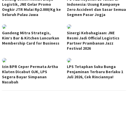
Logistik, JNE Gelar Promo
Indonesia: Usung Kampanye
Ongkir JTR Mulai Rp2.000/Kg ke
Zero Accident dan Sasar Semua
Seluruh Pulau Jawa
Segmen Pasar Jogja
Gandeng Mitra Strategis,
Sinergi Kebahagiaan: JNE
Kim’s Bar & Kitchen Luncurkan
Resmi Jadi Official Logistics
Membership Card for Business
Partner Prambanan Jazz
Festival 2026
Izin BPR Ceper Permata Artha
LPS Tetapkan Suku Bunga
Klaten Dicabut OJK, LPS
Penjaminan Terbaru Berlaku 1
Segera Bayar Simpanan
Juli 2026, Cek Rinciannya!
Nasabah