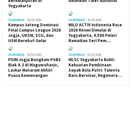
Berkelanjutan di
Amankan Tiket Nasional
Yogyakarta
OLAHRAGA
06/05/2026
OLAHRAGA
26/04/2026
Kampus Jateng Dominasi
MILO ACTIV Indonesia Race
Final Campus League 2026
2026 Resmi Dimulai di
Jogja, UKSW, SCU, dan
Yogyakarta, 4.500 Pelari
USM Berebut Gelar
Ramaikan Seri Pem…
OLAHRAGA
28/02/2026
OLAHRAGA
01/02/2026
PSIM Jogja Bungkam PSBS
MLSC Yogyakarta Bukti
Biak 4-2 di Maguwoharjo,
Kekuatan Pembinaan
Laskar Mataram Akhiri
Sepak Bola Putri: Talenta
Puasa Kemenangan
Baru Bersinar, Regenera…