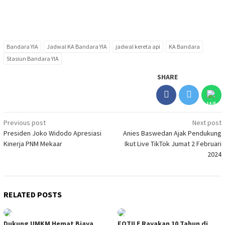
Bandara YIA
Jadwal KA Bandara YIA
jadwal kereta api
KA Bandara
Stasiun Bandara YIA
SHARE
Post
Previous post
Next post
Presiden Joko Widodo Apresiasi
Anies Baswedan Ajak Pendukung
navigation
Kinerja PNM Mekaar
Ikut Live TikTok Jumat 2 Februari
2024
RELATED POSTS
Dukung UMKM Hemat Biaya
FOTILE Rayakan 10 Tahun di