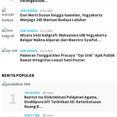
Parangkusum…
SENI BUDAYA
19/01/2026
Dari Merti Dusun hingga Gamelan, Yogyakarta
Menjaga 245 Warisan Budaya Leluhur
SENI BUDAYA
31/12/2025
Wisata Seni Kaligrafi: Mahasiswa UIN Yogyakarta
Belajar Makna Alquran dari Maestro Syaiful…
SENI BUDAYA
16/12/2025
Pameran Tunggal Alex Pracaya “Ojo Urik” Ajak Publik
Rawat Integritas Lewat Seni Poster
BERITA POPULER
1
JOGJA RAYA
342 views
Buntut Isu Diskriminasi Pelajaran Agama,
Disdikpora DIY Terbitkan SE: Keterbatasan
Ruang B…
PERISTIWA
338 views