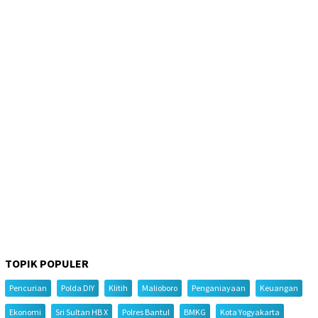
TOPIK POPULER
Pencurian
Polda DIY
Klitih
Malioboro
Penganiayaan
Keuangan
Ekonomi
Sri Sultan HB X
Polres Bantul
BMKG
Kota Yogyakarta