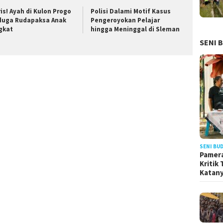
ris! Ayah di Kulon Progo
Polisi Dalami Motif Kasus
duga Rudapaksa Anak
Pengeroyokan Pelajar
gkat
hingga Meninggal di Sleman
SENI 
SENI BU
Pamera
Kritik
Katan