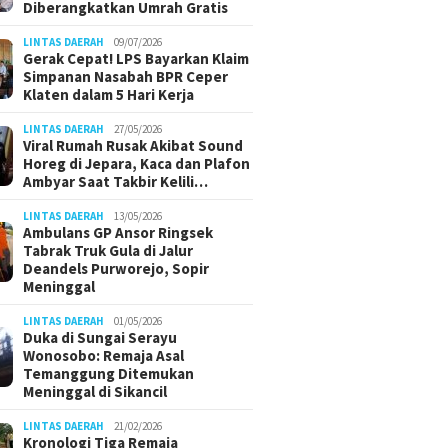
Diberangkatkan Umrah Gratis
LINTAS DAERAH
09/07/2026
Gerak Cepat! LPS Bayarkan Klaim
Simpanan Nasabah BPR Ceper
Klaten dalam 5 Hari Kerja
LINTAS DAERAH
27/05/2026
Viral Rumah Rusak Akibat Sound
Horeg di Jepara, Kaca dan Plafon
Ambyar Saat Takbir Kelili…
LINTAS DAERAH
13/05/2026
Ambulans GP Ansor Ringsek
Tabrak Truk Gula di Jalur
Deandels Purworejo, Sopir
Meninggal
LINTAS DAERAH
01/05/2026
Duka di Sungai Serayu
Wonosobo: Remaja Asal
Temanggung Ditemukan
Meninggal di Sikancil
LINTAS DAERAH
21/02/2026
Kronologi Tiga Remaja