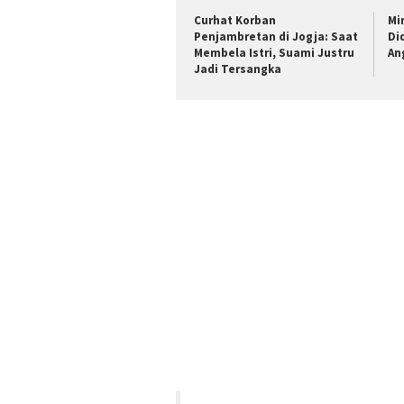
Curhat Korban
Mi
Penjambretan di Jogja: Saat
Di
Membela Istri, Suami Justru
An
Jadi Tersangka