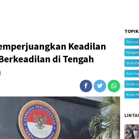
TOPIK
Pencur
emperjuangkan Keadilan
Pengan
 Berkeadilan di Tengah
Sri Sult
m
Kota Yo
Event J
Kulon P
LINTA