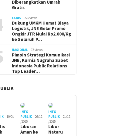
Diberangkatkan Umrah
Gratis
4
EKBIS
225 views
Dukung UMKM Hemat Biaya
Logistik, JNE Gelar Promo
Ongkir JTR Mulai Rp2.000/Kg
ke Seluruh P…
5
NASIONAL
73 views
Pimpin Strategi Komunikasi
JNE, Kurnia Nugraha Sabet
Indonesia Public Relations
Top Leader…
PUBLIK
O
INFO
INFO
IK
10/01
PUBLIK
26/12
PUBLIK
21/12
/2025
/2025
tis
Liburan
Libur
ik
Aman ke
Nataru