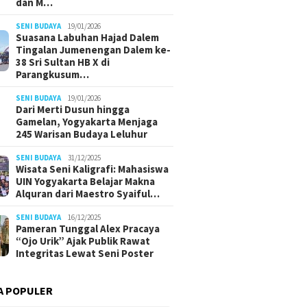
dan M…
SENI BUDAYA
19/01/2026
Suasana Labuhan Hajad Dalem
Tingalan Jumenengan Dalem ke-
38 Sri Sultan HB X di
Parangkusum…
SENI BUDAYA
19/01/2026
Dari Merti Dusun hingga
Gamelan, Yogyakarta Menjaga
245 Warisan Budaya Leluhur
SENI BUDAYA
31/12/2025
Wisata Seni Kaligrafi: Mahasiswa
UIN Yogyakarta Belajar Makna
Alquran dari Maestro Syaiful…
SENI BUDAYA
16/12/2025
Pameran Tunggal Alex Pracaya
“Ojo Urik” Ajak Publik Rawat
Integritas Lewat Seni Poster
A POPULER