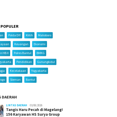
 POPULER
ian
Polda DIY
Klitih
Malioboro
iayaan
Keuangan
Ekonomi
an HB X
Polres Bantul
BMKG
gyakarta
Pendidikan
Gunungkidul
ogja
Kecelakaan
Yogyakarta
rogo
Sleman
Bantul
S DAERAH
LINTAS DAERAH
03/08/2026
Tangis Haru Pecah di Magelang!
156 Karyawan HS Surya Group