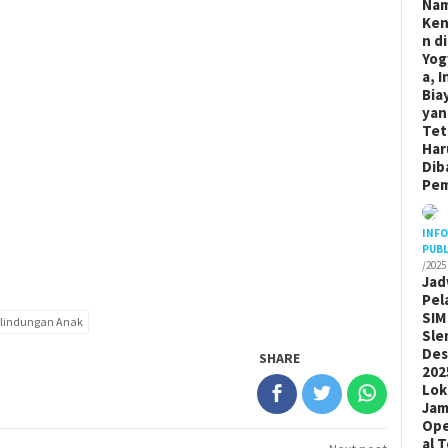
Na
Ken
n di
Yog
a, I
Bia
yan
Tet
Har
Dib
Pem
INF
PUBL
/2025
Jad
Pel
SIM
rlindungan Anak
Sle
De
SHARE
202
Lok
Ja
Ope
al 