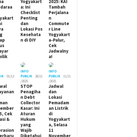
ma
Yogyakart
2025: KAI
daraa
a: Ini
Tambah
Checklist
Perjalana
yakart
Penting
n
ni
dan
Commute
ya
Lokasi Pos
r Line
g
Kesehata
Yogyakart
ap
n di DIY
a-Palur,
us
Cek
ayar
Jadwalny
ilik
a!
O
INFO
INFO
IK
01/12
PUBLIK
26/11
PUBLIK
11/11
/2025
/2025
wal
STOP
Jadwal
ayanan
Penagiha
dan
n Debt
Lokasi
man
Collector
Pemadam
sember
Kasar: Ini
an Listrik
5, Cek
Aturan
di
asi &
Hukum
Yogyakart
m
yang
a, Selasa
rasion
Wajib
11
Terbaru
Diketahui
November