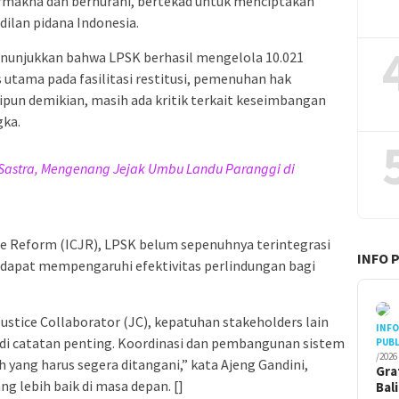
rmakna dan bernurani, bertekad untuk menciptakan
dilan pidana Indonesia.
menunjukkan bahwa LPSK berhasil mengelola 10.021
utama pada fasilitasi restitusi, pemenuhan hak
ipun demikian, masih ada kritik terkait keseimbangan
gka.
 Sastra, Mengenang Jejak Umbu Landu Paranggi di
ice Reform (ICJR), LPSK belum sepenuhnya terintegrasi
INFO 
 dapat mempengaruhi efektivitas perlindungan bagi
ustice Collaborator (JC), kepatuhan stakeholders lain
INF
di catatan penting. Koordinasi dan pembangunan sistem
PUBL
/2026
 yang harus segera ditangani,” kata Ajeng Gandini,
Gra
g lebih baik di masa depan. []
Bal