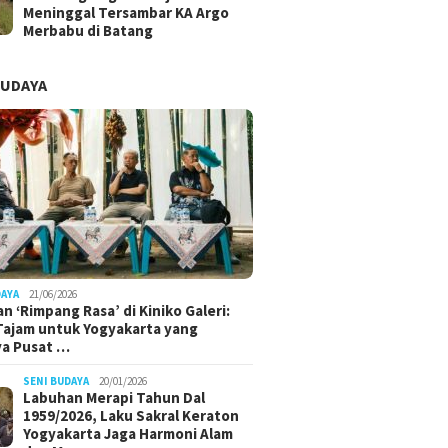
Meninggal Tersambar KA Argo
Merbabu di Batang
BUDAYA
DAYA
21/06/2026
n ‘Rimpang Rasa’ di Kiniko Galeri:
 Tajam untuk Yogyakarta yang
ya Pusat …
SENI BUDAYA
20/01/2026
Labuhan Merapi Tahun Dal
1959/2026, Laku Sakral Keraton
Yogyakarta Jaga Harmoni Alam