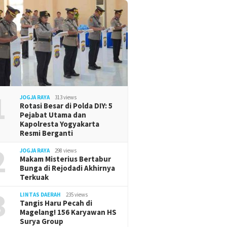
1
JOGJA RAYA
313 views
Rotasi Besar di Polda DIY: 5
Pejabat Utama dan
Kapolresta Yogyakarta
Resmi Berganti
2
JOGJA RAYA
298 views
Makam Misterius Bertabur
Bunga di Rejodadi Akhirnya
Terkuak
3
LINTAS DAERAH
235 views
Tangis Haru Pecah di
Magelang! 156 Karyawan HS
Surya Group