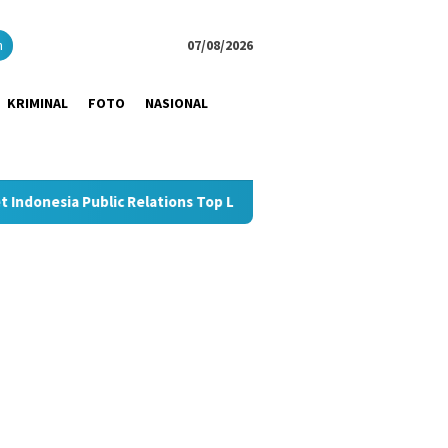
close
h
07/08/2026
KRIMINAL
FOTO
NASIONAL
Relations Top Leader 2026
Dukung UMKM Hemat Biaya Logi