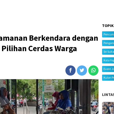
TOPIK
Pencur
yamanan Berkendara dengan
Pengan
, Pilihan Cerdas Warga
Sri Sult
Kota Yo
Event J
Kulon P
LINTA