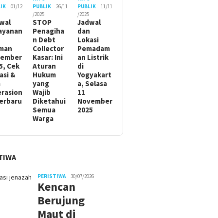
IK
01/12
PUBLIK
26/11
PUBLIK
11/11
/2025
/2025
wal
STOP
Jadwal
ayanan
Penagiha
dan
n Debt
Lokasi
man
Collector
Pemadam
sember
Kasar: Ini
an Listrik
5, Cek
Aturan
di
asi &
Hukum
Yogyakart
m
yang
a, Selasa
rasion
Wajib
11
Terbaru
Diketahui
November
Semua
2025
Warga
TIWA
PERISTIWA
30/07/2026
Kencan
Berujung
Maut di