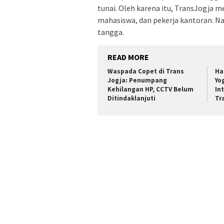
tunai. Oleh karena itu, TransJogja m
mahasiswa, dan pekerja kantoran. N
tangga.
READ MORE
Waspada Copet di Trans
Ha
Jogja: Penumpang
Yo
Kehilangan HP, CCTV Belum
In
Ditindaklanjuti
Tr