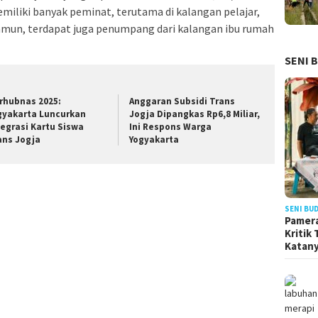
emiliki banyak peminat, terutama di kalangan pelajar,
amun, terdapat juga penumpang dari kalangan ibu rumah
SENI 
rhubnas 2025:
Anggaran Subsidi Trans
gyakarta Luncurkan
Jogja Dipangkas Rp6,8 Miliar,
tegrasi Kartu Siswa
Ini Respons Warga
ans Jogja
Yogyakarta
SENI BU
Pamera
Kritik
Katan