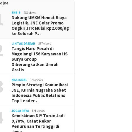
1
EKBIS
268 views
Dukung UMKM Hemat Biaya
Logistik, JNE Gelar Promo
Ongkir JTR Mulai Rp2.000/Kg
ke Seluruh P…
2
LINTAS DAERAH
267 views
Tangis Haru Pecah di
Magelang! 156 Karyawan HS
Surya Group
Diberangkatkan Umrah
Gratis
3
NASIONAL
136 views
Pimpin Strategi Komunikasi
JNE, Kurnia Nugraha Sabet
Indonesia Public Relations
Top Leader…
4
JOGJA RAYA
121 views
Kemiskinan DIY Turun Jadi
9,70%, Catat Rekor
Penurunan Tertinggi di
Jawa