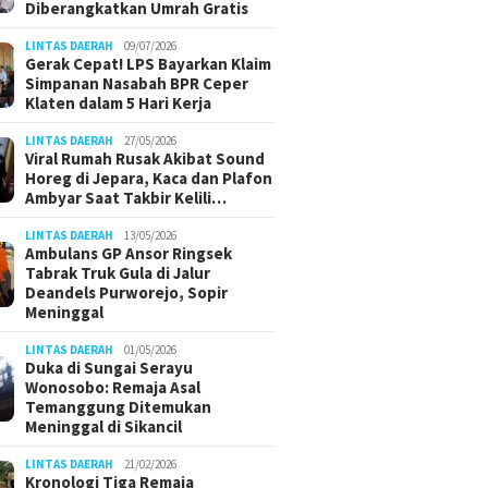
Diberangkatkan Umrah Gratis
LINTAS DAERAH
09/07/2026
Gerak Cepat! LPS Bayarkan Klaim
Simpanan Nasabah BPR Ceper
Klaten dalam 5 Hari Kerja
LINTAS DAERAH
27/05/2026
Viral Rumah Rusak Akibat Sound
Horeg di Jepara, Kaca dan Plafon
Ambyar Saat Takbir Kelili…
LINTAS DAERAH
13/05/2026
Ambulans GP Ansor Ringsek
Tabrak Truk Gula di Jalur
Deandels Purworejo, Sopir
Meninggal
LINTAS DAERAH
01/05/2026
Duka di Sungai Serayu
Wonosobo: Remaja Asal
Temanggung Ditemukan
Meninggal di Sikancil
LINTAS DAERAH
21/02/2026
Kronologi Tiga Remaja