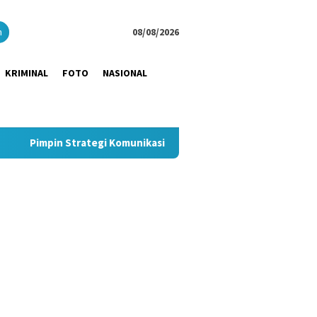
close
h
08/08/2026
KRIMINAL
FOTO
NASIONAL
egi Komunikasi JNE, Kurnia Nugraha Sabet Indonesia Public Rela