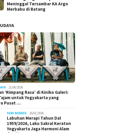
Meninggal Tersambar KA Argo
Merbabu di Batang
BUDAYA
DAYA
21/06/2026
n ‘Rimpang Rasa’ di Kiniko Galeri:
 Tajam untuk Yogyakarta yang
ya Pusat …
SENI BUDAYA
20/01/2026
Labuhan Merapi Tahun Dal
1959/2026, Laku Sakral Keraton
Yogyakarta Jaga Harmoni Alam