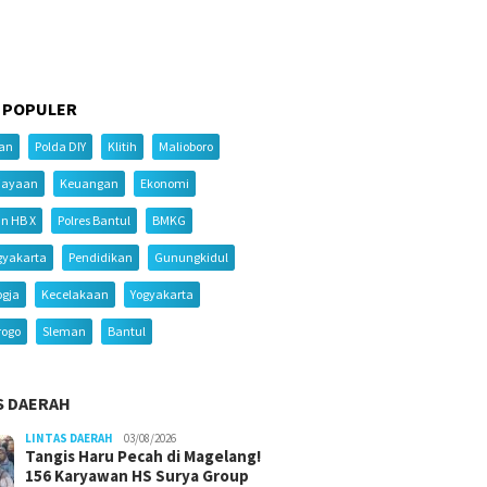
 POPULER
ian
Polda DIY
Klitih
Malioboro
iayaan
Keuangan
Ekonomi
an HB X
Polres Bantul
BMKG
gyakarta
Pendidikan
Gunungkidul
ogja
Kecelakaan
Yogyakarta
rogo
Sleman
Bantul
S DAERAH
LINTAS DAERAH
03/08/2026
Tangis Haru Pecah di Magelang!
156 Karyawan HS Surya Group