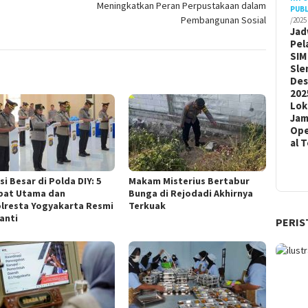
Meningkatkan Peran Perpustakaan dalam
PUBL
Pembangunan Sosial
/2025
Jad
Pel
SIM
Sle
De
202
Lok
Ja
Ope
al 
i Besar di Polda DIY: 5
Makam Misterius Bertabur
bat Utama dan
Bunga di Rejodadi Akhirnya
lresta Yogyakarta Resmi
Terkuak
anti
PERIS