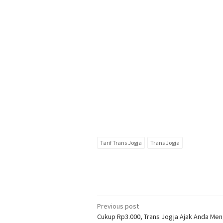
Tarif Trans Jogja
Trans Jogja
Post
Previous post
Cukup Rp3.000, Trans Jogja Ajak Anda Me
navigation