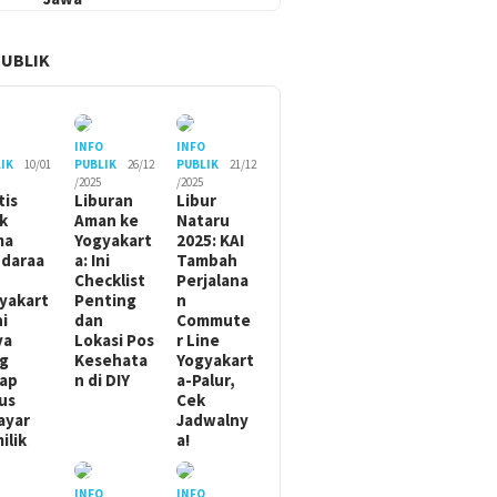
PUBLIK
O
INFO
INFO
IK
10/01
PUBLIK
26/12
PUBLIK
21/12
/2025
/2025
tis
Liburan
Libur
ik
Aman ke
Nataru
ma
Yogyakart
2025: KAI
daraa
a: Ini
Tambah
Checklist
Perjalana
yakart
Penting
n
ni
dan
Commute
ya
Lokasi Pos
r Line
g
Kesehata
Yogyakart
ap
n di DIY
a-Palur,
us
Cek
ayar
Jadwalny
ilik
a!
O
INFO
INFO