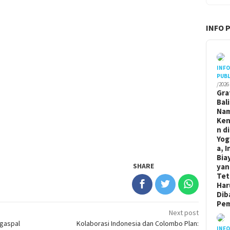
INFO 
INF
PUBL
/2026
Gra
Bal
Na
Ken
n di
Yog
a, I
Bia
SHARE
yan
Tet
Har
Dib
Pem
Next post
ngaspal
Kolaborasi Indonesia dan Colombo Plan:
INF