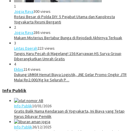
1
Jogja Raya
300 views
Rotasi Besar di Polda DIY: 5 Pejabat Utama dan Kapolresta
Yogyakarta Resmi Berganti
2
Jogja Raya
286 views
Makam Misterius Bertabur Bunga di Rejodadi Akhirnya Terkuak
3
Lintas Daerah
223 views
Tangis Haru Pecah di Magelang! 156 Karyawan HS Surya Group
Diberangkatkan Umrah Gratis
4
Ekbis
214 views
Dukung UMKM Hemat Biaya Logistik, JNE Gelar Promo Ongkir JTR
Mulai Rp2.000/Kg ke Seluruh P…
Info Publik
Info Publik
10/01/2026
Gratis Balik Nama Kendaraan di Yogyakarta, Ini Biaya yang Tetap
Harus Dibayar Pemilik
Info Publik
26/12/2025