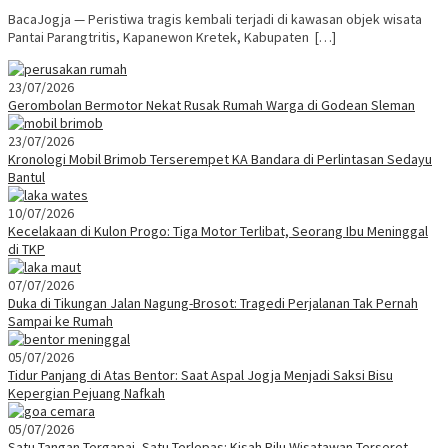
BacaJogja — Peristiwa tragis kembali terjadi di kawasan objek wisata
Pantai Parangtritis, Kapanewon Kretek, Kabupaten […]
23/07/2026
Gerombolan Bermotor Nekat Rusak Rumah Warga di Godean Sleman
23/07/2026
Kronologi Mobil Brimob Terserempet KA Bandara di Perlintasan Sedayu
Bantul
10/07/2026
Kecelakaan di Kulon Progo: Tiga Motor Terlibat, Seorang Ibu Meninggal
di TKP
07/07/2026
Duka di Tikungan Jalan Nagung-Brosot: Tragedi Perjalanan Tak Pernah
Sampai ke Rumah
05/07/2026
Tidur Panjang di Atas Bentor: Saat Aspal Jogja Menjadi Saksi Bisu
Kepergian Pejuang Nafkah
05/07/2026
Satu Tangan Tergapai, Satu Terlepas: Kisah Pilu Wisatawan Terseret