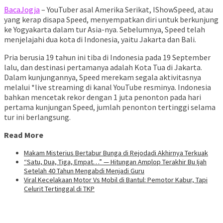
BacaJogja
– YouTuber asal Amerika Serikat, IShowSpeed, atau
yang kerap disapa Speed, menyempatkan diri untuk berkunjung
ke Yogyakarta dalam tur Asia-nya. Sebelumnya, Speed telah
menjelajahi dua kota di Indonesia, yaitu Jakarta dan Bali.
Pria berusia 19 tahun ini tiba di Indonesia pada 19 September
lalu, dan destinasi pertamanya adalah Kota Tua di Jakarta.
Dalam kunjungannya, Speed merekam segala aktivitasnya
melalui *live streaming di kanal YouTube resminya. Indonesia
bahkan mencetak rekor dengan 1 juta penonton pada hari
pertama kunjungan Speed, jumlah penonton tertinggi selama
tur ini berlangsung.
Read More
Makam Misterius Bertabur Bunga di Rejodadi Akhirnya Terkuak
“Satu, Dua, Tiga, Empat…” — Hitungan Amplop Terakhir Bu Ijah
Setelah 40 Tahun Mengabdi Menjadi Guru
Viral Kecelakaan Motor Vs Mobil di Bantul: Pemotor Kabur, Tapi
Celurit Tertinggal di TKP