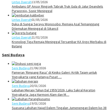
Lintas Daerah
13/05/2026
Ambulans GP Ansor Ringsek Tabrak Truk Gula di Jalur Deandels
Purworejo, Sopir Meninggal
Lintas Daerah
01/05/2026
Duka di Sungai Serayu Wonosobo: Remaja Asal Temanggung
Ditemukan Meninggal di Sikancil
Lintas Daerah
21/02/2026
Kronologi Tiga Remaja Meninggal Tersambar KA Argo Merbabu di
Batang
Seni Budaya
Seni Budaya
21/06/2026
Pameran ‘Rimpang Rasa’ di Kiniko Galeri: Kritik Tajam untuk
Yogyakarta yang Katanya Pusat …
Seni Budaya
20/01/2026
Labuhan Merapi Tahun Dal 1959/2026, Laku Sakral Keraton
Yogyakarta Jaga Harmoni Alam dan M…
Seni Budaya
19/01/2026
Suasana Labuhan Hajad Dalem Tingalan Jumenengan Dalem ke-38