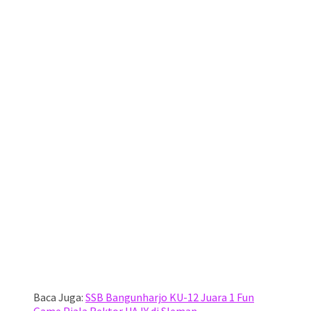
Baca Juga:
SSB Bangunharjo KU-12 Juara 1 Fun
Game Piala Rektor UAJY di Sleman