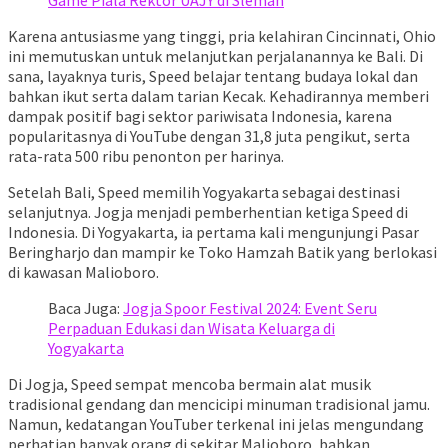
Karena antusiasme yang tinggi, pria kelahiran Cincinnati, Ohio
ini memutuskan untuk melanjutkan perjalanannya ke Bali. Di
sana, layaknya turis, Speed belajar tentang budaya lokal dan
bahkan ikut serta dalam tarian Kecak. Kehadirannya memberi
dampak positif bagi sektor pariwisata Indonesia, karena
popularitasnya di YouTube dengan 31,8 juta pengikut, serta
rata-rata 500 ribu penonton per harinya.
Setelah Bali, Speed memilih Yogyakarta sebagai destinasi
selanjutnya. Jogja menjadi pemberhentian ketiga Speed di
Indonesia. Di Yogyakarta, ia pertama kali mengunjungi Pasar
Beringharjo dan mampir ke Toko Hamzah Batik yang berlokasi
di kawasan Malioboro.
Baca Juga:
Jogja Spoor Festival 2024: Event Seru
Perpaduan Edukasi dan Wisata Keluarga di
Yogyakarta
Di Jogja, Speed sempat mencoba bermain alat musik
tradisional gendang dan mencicipi minuman tradisional jamu.
Namun, kedatangan YouTuber terkenal ini jelas mengundang
perhatian banyak orang di sekitar Malioboro, bahkan