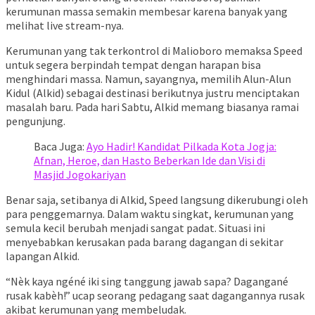
kerumunan massa semakin membesar karena banyak yang
melihat live stream-nya.
Kerumunan yang tak terkontrol di Malioboro memaksa Speed
untuk segera berpindah tempat dengan harapan bisa
menghindari massa. Namun, sayangnya, memilih Alun-Alun
Kidul (Alkid) sebagai destinasi berikutnya justru menciptakan
masalah baru. Pada hari Sabtu, Alkid memang biasanya ramai
pengunjung.
Baca Juga:
Ayo Hadir! Kandidat Pilkada Kota Jogja:
Afnan, Heroe, dan Hasto Beberkan Ide dan Visi di
Masjid Jogokariyan
Benar saja, setibanya di Alkid, Speed langsung dikerubungi oleh
para penggemarnya. Dalam waktu singkat, kerumunan yang
semula kecil berubah menjadi sangat padat. Situasi ini
menyebabkan kerusakan pada barang dagangan di sekitar
lapangan Alkid.
“Nèk kaya ngéné iki sing tanggung jawab sapa? Dagangané
rusak kabèh!” ucap seorang pedagang saat dagangannya rusak
akibat kerumunan yang membeludak.