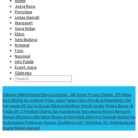
Home
Jogja Raya
Peristiwa
Lintas Daerah
Warganet
Gaya Hidup
Ekbis
Seni Budaya
Kriminal
Foto
Nasional
Info Publik
Event Jogja
Olahraga
Berita Terbaru
Dukung UMKM Hemat Biaya Logistik, JNE Gelar Promo Ongkir JTR Mulai
Rp2.000/Kg ke Seluruh Pulau Jawa
Tangis Haru Pecah di Magelang! 156
Karyawan HS Surya Group Diberangkatkan Umrah Gratis
Rotasi Besar di
Polda DIY: 5 Pejabat Utama dan Kapolresta Yogyakarta Resmi Berganti
Makam Misterius Bertabur Bunga di Rejodadi Akhirnya Terkuak
Buntut Isu
Diskriminasi Pelajaran Agama, Disdikpora DIY Terbitkan SE: Keterbatasan
Ruang Bukan Alasan!