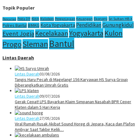
Topik Populer
Sri Sultan HB X
Keuangan
Ekonomi
Polda DIY
Klitih
Malioboro
Penganiayaan
Pencurian
Gunungkidul
Pendidikan
Kota Yogyakarta
Polres Bantul
BMKG
Yogyakarta
Kulon
Kecelakaan
Event Jogja
Bantul
Sleman
Progo
Lintas Daerah
Lintas Daerah
03/08/2026
Tangis Haru Pecah di Magelang! 156 Karyawan HS Surya Group
Diberangkatkan Umrah Gratis
Lintas Daerah
09/07/2026
Gerak Cepat! LPS Bayarkan Klaim Simpanan Nasabah BPR Ceper
Klaten dalam 5 Hari Kerja
Lintas Daerah
27/05/2026
Viral Rumah Rusak Akibat Sound Horeg di Jepara, Kaca dan Plafon
Ambyar Saat Takbir Kelili…