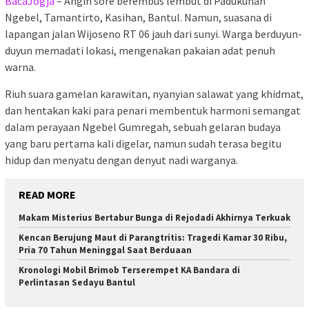
BacaJogja
– Angin sore berembus lembut di Padukuhan
Ngebel, Tamantirto, Kasihan, Bantul. Namun, suasana di
lapangan jalan Wijoseno RT 06 jauh dari sunyi. Warga berduyun-
duyun memadati lokasi, mengenakan pakaian adat penuh
warna.
Riuh suara gamelan karawitan, nyanyian salawat yang khidmat,
dan hentakan kaki para penari membentuk harmoni semangat
dalam perayaan Ngebel Gumregah, sebuah gelaran budaya
yang baru pertama kali digelar, namun sudah terasa begitu
hidup dan menyatu dengan denyut nadi warganya.
READ MORE
Makam Misterius Bertabur Bunga di Rejodadi Akhirnya Terkuak
Kencan Berujung Maut di Parangtritis: Tragedi Kamar 30 Ribu,
Pria 70 Tahun Meninggal Saat Berduaan
Kronologi Mobil Brimob Terserempet KA Bandara di
Perlintasan Sedayu Bantul