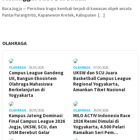
BacaJogja — Peristiwa tragis kembali terjadi di kawasan objek wisata
Pantai Parangtritis, Kapanewon Kretek, Kabupaten […]
OLAHRAGA
OLAHRAGA
08/05/2026
OLAHRAGA
07/05/2026
Campus League Gandeng
UKSW dan SCU Juara
UII, Bangun Ekosistem
Basketball Campus League
Olahraga Mahasiswa
Regional Yogyakarta,
Berkelanjutan di
Amankan Tiket Nasional
Yogyakarta
OLAHRAGA
06/05/2026
OLAHRAGA
26/04/2026
Kampus Jateng Dominasi
MILO ACTIV Indonesia Race
Final Campus League 2026
2026 Resmi Dimulai di
Jogja, UKSW, SCU, dan
Yogyakarta, 4.500 Pelari
USM Berebut Gelar
Ramaikan Seri Pem…