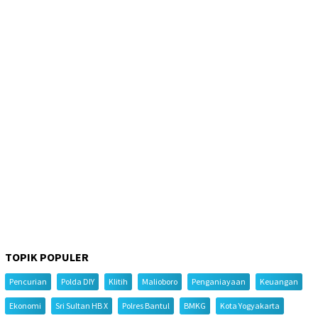
TOPIK POPULER
Pencurian
Polda DIY
Klitih
Malioboro
Penganiayaan
Keuangan
Ekonomi
Sri Sultan HB X
Polres Bantul
BMKG
Kota Yogyakarta