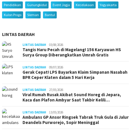
Pendidikan
Gunungkidul
Event Jogja
Kecelakaan
Yogyakarta
Kulon Progo
Sleman
Bantul
LINTAS DAERAH
LINTAS DAERAH
03/08/2026
Tangis Haru Pecah di Magelang! 156 Karyawan HS
Surya Group Diberangkatkan Umrah Gratis
LINTAS DAERAH
09/07/2026
Gerak Cepat! LPS Bayarkan Klaim Simpanan Nasabah
BPR Ceper Klaten dalam 5 Hari Kerja
LINTAS DAERAH
27/05/2026
Viral Rumah Rusak Akibat Sound Horeg di Jepara,
Kaca dan Plafon Ambyar Saat Takbir Kelili…
LINTAS DAERAH
13/05/2026
Ambulans GP Ansor Ringsek Tabrak Truk Gula di Jalur
Deandels Purworejo, Sopir Meninggal