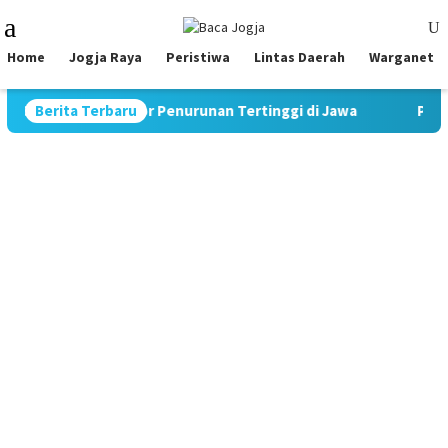
Skip
Mobile
to
Menu
content
Home
Jogja Raya
Peristiwa
Lintas Daerah
Warganet
 Catat Rekor Penurunan Tertinggi di Jawa
Berita Terbaru
Pimpin Strateg