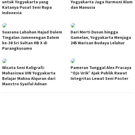
untuk Yogyakarta yang
Yogyakarta Jaga Harmoni Alam
Katanya Pusat Seni Rupa
dan Manusia
Indonesia
Suasana Labuhan Hajad Dalem
Dari Merti Dusun hingga
Tingalan Jumenengan Dalem
Gamelan, Yogyakarta Menjaga
ke-38 Sri Sultan HB X di
245 Warisan Budaya Leluhur
Parangkusumo
Wisata Seni Kaligrafi:
Pameran Tunggal Alex Pracaya
Mahasiswa UIN Yogyakarta
“Ojo Urik” Ajak Publik Rawat
Belajar Makna Alquran dari
Integritas Lewat Seni Poster
Maestro Syaiful Adnan