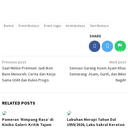
Bantul
Event Budaya
Event Jogja
kirab budaya
Seni Budaya
SHARE
Post
Previous post
Next post
Saat Melon Premium Jadi Ikon
Sensasi Garang Asem Ayam Khas
navigation
Bumi Menoreh: Cerita dari Kerja
Semarang: Asam, Gurih, dan Bikin
Sama UGM dan Kulon Progo
Nagih!
RELATED POSTS
Pameran ‘Rimpang Rasa’ di
Labuhan Merapi Tahun Dal
Kiniko Galeri: Kritik Tajam
1959/2026, Laku Sakral Keraton