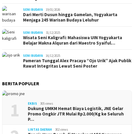
SENI BUDAYA
19/01/2026
Dari Merti Dusun hingga Gamelan, Yogyakarta
Menjaga 245 Warisan Budaya Leluhur
SENI BUDAYA
31/12/2025
Wisata Seni Kaligrafi: Mahasiswa UIN Yogyakarta
Belajar Makna Alquran dari Maestro Syaiful…
SENI BUDAYA
16/12/2025
Pameran Tunggal Alex Pracaya “Ojo Urik” Ajak Publik
Rawat Integritas Lewat Seni Poster
BERITA POPULER
1
EKBIS
305 views
Dukung UMKM Hemat Biaya Logistik, JNE Gelar
Promo Ongkir JTR Mulai Rp2.000/Kg ke Seluruh
P…
LINTAS DAERAH
302 views