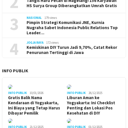
2
Tangis Haru Pecah di Magelang! 156 Karyawan
HS Surya Group Diberangkatkan Umrah Gratis
3
NASIONAL
179 views
Pimpin Strategi Komunikasi JNE, Kurnia
Nugraha Sabet Indonesia Public Relations Top
Leader…
4
JOGJA RAYA
172 views
Kemiskinan DIY Turun Jadi 9,70%, Catat Rekor
Penurunan Tertinggi di Jawa
INFO PUBLIK
INFO PUBLIK
10/01/2026
INFO PUBLIK
26/12/2025
Gratis Balik Nama
Liburan Aman ke
Kendaraan di Yogyakarta,
Yogyakarta: Ini Checklist
Ini Biaya yang Tetap Harus
Penting dan Lokasi Pos
Dibayar Pemilik
Kesehatan di DIY
INFO PUBLIK
21/12/2025
INFO PUBLIK
01/12/2025