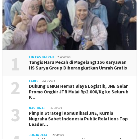
1
LINTAS DAERAH
264 views
Tangis Haru Pecah di Magelang! 156 Karyawan
HS Surya Group Diberangkatkan Umrah Gratis
2
EKBIS
264 views
Dukung UMKM Hemat Biaya Logistik, JNE Gelar
Promo Ongkir JTR Mulai Rp2.000/Kg ke Seluruh
P…
3
NASIONAL
132 views
Pimpin Strategi Komunikasi JNE, Kurnia
Nugraha Sabet Indonesia Public Relations Top
Leader…
JOGJA RAYA
109 views