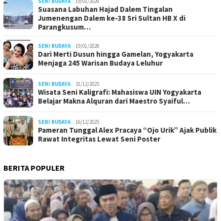
SENI BUDAYA
19/01/2026
Suasana Labuhan Hajad Dalem Tingalan
Jumenengan Dalem ke-38 Sri Sultan HB X di
Parangkusum…
SENI BUDAYA
19/01/2026
Dari Merti Dusun hingga Gamelan, Yogyakarta
Menjaga 245 Warisan Budaya Leluhur
SENI BUDAYA
31/12/2025
Wisata Seni Kaligrafi: Mahasiswa UIN Yogyakarta
Belajar Makna Alquran dari Maestro Syaiful…
SENI BUDAYA
16/12/2025
Pameran Tunggal Alex Pracaya “Ojo Urik” Ajak Publik
Rawat Integritas Lewat Seni Poster
BERITA POPULER