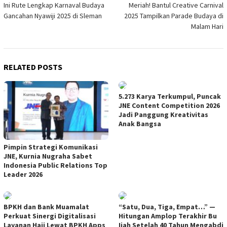
Ini Rute Lengkap Karnaval Budaya
Meriah! Bantul Creative Carnival
navigation
Gancahan Nyawiji 2025 di Sleman
2025 Tampilkan Parade Budaya di
Malam Hari
RELATED POSTS
5.273 Karya Terkumpul, Puncak
JNE Content Competition 2026
Jadi Panggung Kreativitas
Anak Bangsa
Pimpin Strategi Komunikasi
JNE, Kurnia Nugraha Sabet
Indonesia Public Relations Top
Leader 2026
BPKH dan Bank Muamalat
“Satu, Dua, Tiga, Empat…” —
Perkuat Sinergi Digitalisasi
Hitungan Amplop Terakhir Bu
Layanan Haji Lewat BPKH Apps
Ijah Setelah 40 Tahun Mengabdi