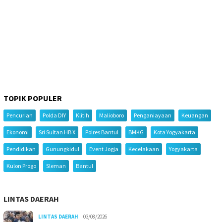
TOPIK POPULER
Pencurian
Polda DIY
Klitih
Malioboro
Penganiayaan
Keuangan
Ekonomi
Sri Sultan HB X
Polres Bantul
BMKG
Kota Yogyakarta
Pendidikan
Gunungkidul
Event Jogja
Kecelakaan
Yogyakarta
Kulon Progo
Sleman
Bantul
LINTAS DAERAH
LINTAS DAERAH
03/08/2026