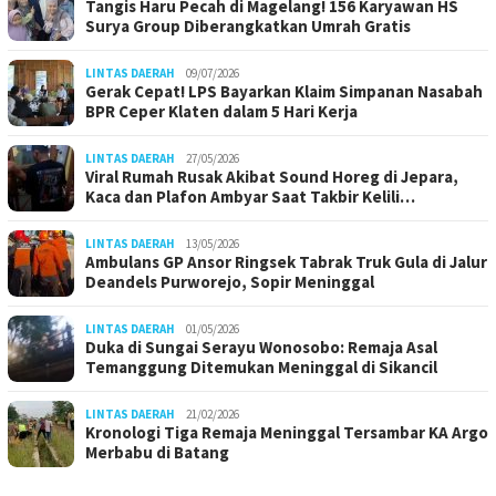
Tangis Haru Pecah di Magelang! 156 Karyawan HS
Surya Group Diberangkatkan Umrah Gratis
LINTAS DAERAH
09/07/2026
Gerak Cepat! LPS Bayarkan Klaim Simpanan Nasabah
BPR Ceper Klaten dalam 5 Hari Kerja
LINTAS DAERAH
27/05/2026
Viral Rumah Rusak Akibat Sound Horeg di Jepara,
Kaca dan Plafon Ambyar Saat Takbir Kelili…
LINTAS DAERAH
13/05/2026
Ambulans GP Ansor Ringsek Tabrak Truk Gula di Jalur
Deandels Purworejo, Sopir Meninggal
LINTAS DAERAH
01/05/2026
Duka di Sungai Serayu Wonosobo: Remaja Asal
Temanggung Ditemukan Meninggal di Sikancil
LINTAS DAERAH
21/02/2026
Kronologi Tiga Remaja Meninggal Tersambar KA Argo
Merbabu di Batang