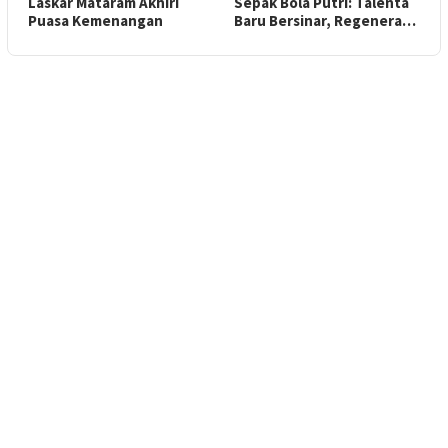
Laskar Mataram Akhiri
Sepak Bola Putri: Talenta
Puasa Kemenangan
Baru Bersinar, Regenera…