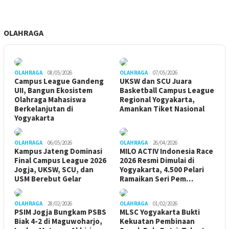
OLAHRAGA
OLAHRAGA
08/05/2026
OLAHRAGA
07/05/2026
Campus League Gandeng
UKSW dan SCU Juara
UII, Bangun Ekosistem
Basketball Campus League
Olahraga Mahasiswa
Regional Yogyakarta,
Berkelanjutan di
Amankan Tiket Nasional
Yogyakarta
OLAHRAGA
06/05/2026
OLAHRAGA
26/04/2026
Kampus Jateng Dominasi
MILO ACTIV Indonesia Race
Final Campus League 2026
2026 Resmi Dimulai di
Jogja, UKSW, SCU, dan
Yogyakarta, 4.500 Pelari
USM Berebut Gelar
Ramaikan Seri Pem…
OLAHRAGA
28/02/2026
OLAHRAGA
01/02/2026
PSIM Jogja Bungkam PSBS
MLSC Yogyakarta Bukti
Biak 4-2 di Maguwoharjo,
Kekuatan Pembinaan