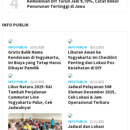
4
Kemiskinan DIY Turun Jadi 9,70%, Catat Rekor
Penurunan Tertinggi di Jawa
INFO PUBLIK
INFO PUBLIK
10/01/2026
INFO PUBLIK
26/12/2025
Gratis Balik Nama
Liburan Aman ke
Kendaraan di Yogyakarta,
Yogyakarta: Ini Checklist
Ini Biaya yang Tetap Harus
Penting dan Lokasi Pos
Dibayar Pemilik
Kesehatan di DIY
INFO PUBLIK
21/12/2025
INFO PUBLIK
01/12/2025
Libur Nataru 2025: KAI
Jadwal Pelayanan SIM
Tambah Perjalanan
Sleman Desember 2025,
Commuter Line
Cek Lokasi & Jam
Yogyakarta-Palur, Cek
Operasional Terbaru
Jadwalnya!
INFO PUBLIK
11/11/2025
Jadwal dan Lokasi