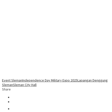
Event Sleman
Independence Day Military Expo 2025
Lapangan Denggung
Sleman
Sleman City Hall
Share