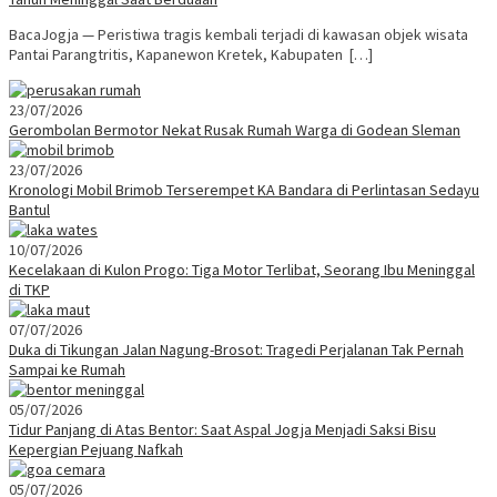
BacaJogja — Peristiwa tragis kembali terjadi di kawasan objek wisata
Pantai Parangtritis, Kapanewon Kretek, Kabupaten […]
23/07/2026
Gerombolan Bermotor Nekat Rusak Rumah Warga di Godean Sleman
23/07/2026
Kronologi Mobil Brimob Terserempet KA Bandara di Perlintasan Sedayu
Bantul
10/07/2026
Kecelakaan di Kulon Progo: Tiga Motor Terlibat, Seorang Ibu Meninggal
di TKP
07/07/2026
Duka di Tikungan Jalan Nagung-Brosot: Tragedi Perjalanan Tak Pernah
Sampai ke Rumah
05/07/2026
Tidur Panjang di Atas Bentor: Saat Aspal Jogja Menjadi Saksi Bisu
Kepergian Pejuang Nafkah
05/07/2026