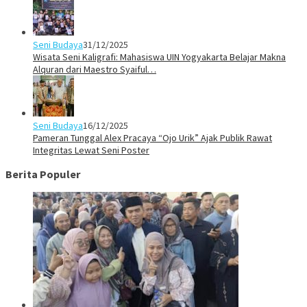
Seni Budaya
31/12/2025
Wisata Seni Kaligrafi: Mahasiswa UIN Yogyakarta Belajar Makna
Alquran dari Maestro Syaiful…
Seni Budaya
16/12/2025
Pameran Tunggal Alex Pracaya “Ojo Urik” Ajak Publik Rawat
Integritas Lewat Seni Poster
Berita Populer