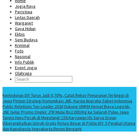
Home
Jogja Raya
Peristiwa
Lintas Daerah
Warganet
Gaya Hidup
Ekbis
Seni Budaya
Kriminal
Foto
Nasional
Info Publik
Event Jogja
Olahraga
Berita Terbaru
Kemiskinan DIY Turun Jadi 9,70%, Catat Rekor Penurunan Tertinggi di
Jawa
Pimpin Strategi Komunikasi JNE, Kurnia Nugraha Sabet Indonesia
Public Relations Top Leader 2026
Dukung UMKM Hemat Biaya Logistik,
JNE Gelar Promo Ongkir JTR Mulai Rp2.000/Kg ke Seluruh Pulau Jawa
Tangis Haru Pecah di Magelang! 156 Karyawan HS Surya Group
Diberangkatkan Umrah Gratis
Rotasi Besar di Polda DIY: 5 Pejabat Utama
dan Kapolresta Yogyakarta Resmi Berganti