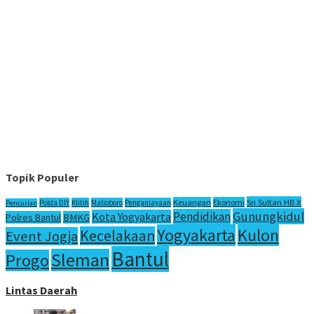
Topik Populer
Sri Sultan HB X
Keuangan
Ekonomi
Polda DIY
Klitih
Malioboro
Penganiayaan
Pencurian
Gunungkidul
Pendidikan
Kota Yogyakarta
Polres Bantul
BMKG
Yogyakarta
Kulon
Kecelakaan
Event Jogja
Bantul
Sleman
Progo
Lintas Daerah