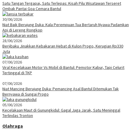
Satu Tangan Tergapai, Satu Terlepas: Kisah Pilu Wisatawan Terseret
Ombak Pantai Goa Cemara Bantul
30/06/2026
Niat Baik Berujung Duka: Kala Perempuan Tua Bertaruh Nyawa Padamkan
Api di Lereng Rongkop
28/06/2026
Berjibaku Jinakkan Kebakaran Hebat di Kulon Progo, Kerugian Rp330
Juta
07/06/2026
Viral Kecelakaan Motor Vs Mobil di Bantul: Pemotor Kabur, Tapi Celurit
Tertinggal di TKP
07/06/2026
Niat Mancing Berujung Duka: Pemancing Asal Bantul Ditemukan Tak
Bernyawa di Sungai Progo
05/06/2026
Kecelakaan Maut di Gunungkidul: Gagal Jaga Jarak, Satu Meninggal
Terlindas Tronton
Olahraga