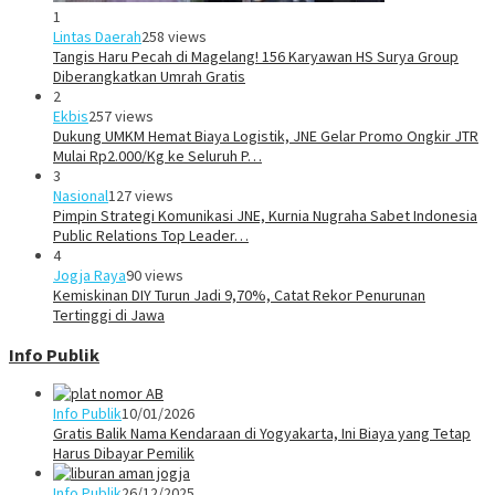
1
Lintas Daerah
258 views
Tangis Haru Pecah di Magelang! 156 Karyawan HS Surya Group
Diberangkatkan Umrah Gratis
2
Ekbis
257 views
Dukung UMKM Hemat Biaya Logistik, JNE Gelar Promo Ongkir JTR
Mulai Rp2.000/Kg ke Seluruh P…
3
Nasional
127 views
Pimpin Strategi Komunikasi JNE, Kurnia Nugraha Sabet Indonesia
Public Relations Top Leader…
4
Jogja Raya
90 views
Kemiskinan DIY Turun Jadi 9,70%, Catat Rekor Penurunan
Tertinggi di Jawa
Info Publik
Info Publik
10/01/2026
Gratis Balik Nama Kendaraan di Yogyakarta, Ini Biaya yang Tetap
Harus Dibayar Pemilik
Info Publik
26/12/2025