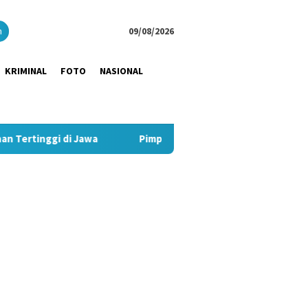
close
h
09/08/2026
KRIMINAL
FOTO
NASIONAL
wa
Pimpin Strategi Komunikasi JNE, Kurnia Nugraha Sabet