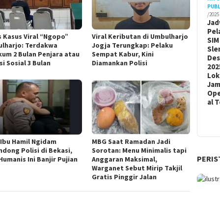
PUBL
/2025
Jad
Pel
s Kasus Viral “Ngopo”
Viral Keributan di Umbulharjo
SIM
lharjo: Terdakwa
Jogja Terungkap: Pelaku
Sle
kum 2 Bulan Penjara atau
Sempat Kabur, Kini
De
i Sosial 3 Bulan
Diamankan Polisi
202
Lok
Ja
Ope
al 
l Ibu Hamil Ngidam
MBG Saat Ramadan Jadi
ndong Polisi di Bekasi,
Sorotan: Menu Minimalis tapi
PERIS
Humanis Ini Banjir Pujian
Anggaran Maksimal,
Warganet Sebut Mirip Takjil
Gratis Pinggir Jalan