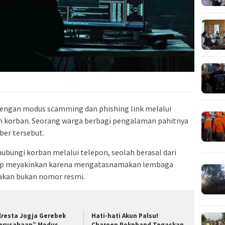
 dengan modus scamming dan phishing link melalui
 korban. Seorang warga berbagi pengalaman pahitnya
ber tersebut.
bungi korban melalui telepon, seolah berasal dari
kerap meyakinkan karena mengatasnamakan lembaga
akan bukan nomor resmi.
lresta Jogja Gerebek
Hati-hati Akun Palsu!
erusahaan” Modus
Charoen Pokphand Tegaskan