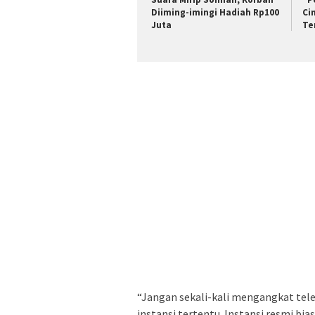
Diiming-imingi Hadiah Rp100
Ci
Juta
Te
“Jangan sekali-kali mengangkat tele
instansi tertentu. Instansi resmi b