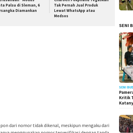
nta Palsu di Sleman, 6
Tak Pernah Jual Produk
rsangka Diamankan
Lewat WhatsApp atau
Medsos
SENI 
SENI BU
Pamera
Kritik
Katan
pon dari nomor tidak dikenal, meskipun mengaku dari
iasanya menggunakan nomor terverifikasi dengan tanda