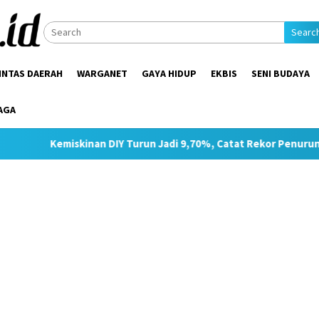
Searc
INTAS DAERAH
WARGANET
GAYA HIDUP
EKBIS
SENI BUDAYA
AGA
an DIY Turun Jadi 9,70%, Catat Rekor Penurunan Tertinggi di Ja