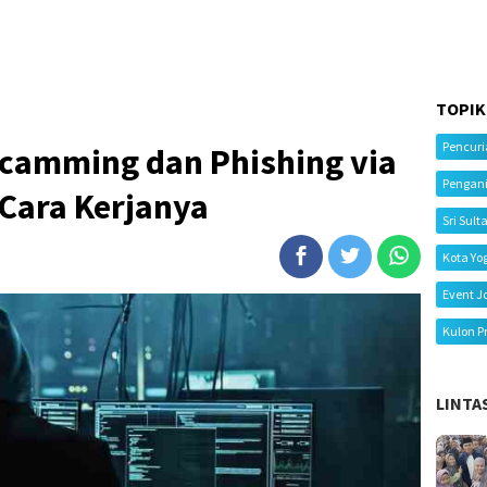
TOPIK
Pencur
camming dan Phishing via
Pengan
Cara Kerjanya
Sri Sult
Kota Yo
Event J
Kulon P
LINTA