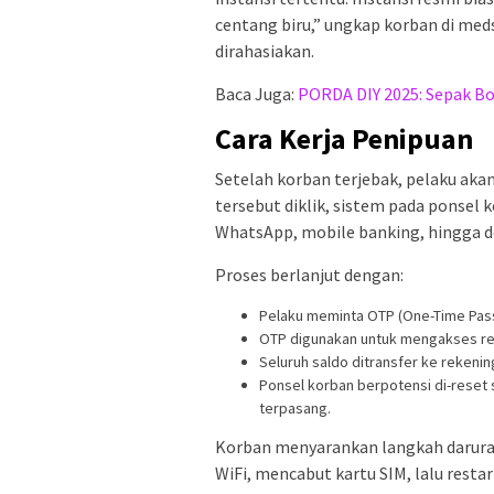
centang biru,” ungkap korban di me
dirahasiakan.
Baca Juga:
PORDA DIY 2025: Sepak Bo
Cara Kerja Penipuan
Setelah korban terjebak, pelaku akan
tersebut diklik, sistem pada ponsel k
WhatsApp, mobile banking, hingga do
Proses berlanjut dengan:
Pelaku meminta OTP (One-Time Pas
OTP digunakan untuk mengakses rek
Seluruh saldo ditransfer ke rekenin
Ponsel korban berpotensi di-reset
terpasang.
Korban menyarankan langkah darurat
WiFi, mencabut kartu SIM, lalu resta