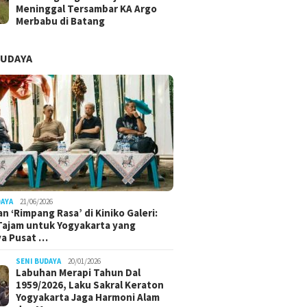
Meninggal Tersambar KA Argo
Merbabu di Batang
BUDAYA
DAYA
21/06/2026
n ‘Rimpang Rasa’ di Kiniko Galeri:
 Tajam untuk Yogyakarta yang
ya Pusat …
SENI BUDAYA
20/01/2026
Labuhan Merapi Tahun Dal
1959/2026, Laku Sakral Keraton
Yogyakarta Jaga Harmoni Alam