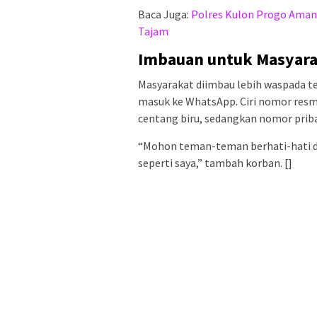
Baca Juga:
Polres Kulon Progo Amank
Tajam
Imbauan untuk Masyar
Masyarakat diimbau lebih waspada t
masuk ke WhatsApp. Ciri nomor resmi
centang biru, sedangkan nomor pribad
“Mohon teman-teman berhati-hati de
seperti saya,” tambah korban. []