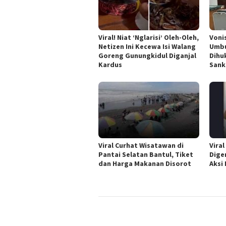
Viral! Niat ‘Nglarisi’ Oleh-Oleh,
Voni
Netizen Ini Kecewa Isi Walang
Umbu
Goreng Gunungkidul Diganjal
Dihu
Kardus
Sanks
Viral Curhat Wisatawan di
Vira
Pantai Selatan Bantul, Tiket
Dige
dan Harga Makanan Disorot
Aksi 