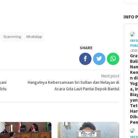
INFO 
Scamming
WhatsApp
INF
PUBL
SHARE
/2026
Gra
Bal
Na
Ken
Next post
n di
yani
Hangatnya Kebersamaan Sri Sultan dan Nelayan di
Yog
abtu
Acara Gita Laut Pantai Depok Bantul
a, I
Bia
yan
Tet
Har
Dib
Pem
INF