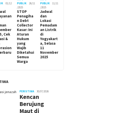
IK
01/12
PUBLIK
26/11
PUBLIK
11/11
/2025
/2025
wal
STOP
Jadwal
ayanan
Penagiha
dan
n Debt
Lokasi
man
Collector
Pemadam
sember
Kasar: Ini
an Listrik
5, Cek
Aturan
di
asi &
Hukum
Yogyakart
m
yang
a, Selasa
rasion
Wajib
11
Terbaru
Diketahui
November
Semua
2025
Warga
TIWA
PERISTIWA
30/07/2026
Kencan
Berujung
Maut di