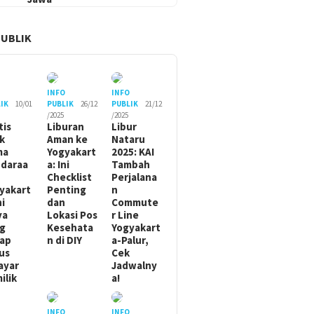
PUBLIK
O
INFO
INFO
IK
10/01
PUBLIK
26/12
PUBLIK
21/12
/2025
/2025
tis
Liburan
Libur
ik
Aman ke
Nataru
ma
Yogyakart
2025: KAI
daraa
a: Ini
Tambah
Checklist
Perjalana
yakart
Penting
n
ni
dan
Commute
ya
Lokasi Pos
r Line
g
Kesehata
Yogyakart
ap
n di DIY
a-Palur,
us
Cek
ayar
Jadwalny
ilik
a!
O
INFO
INFO