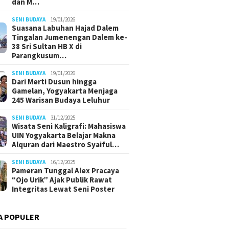
dan M…
SENI BUDAYA
19/01/2026
Suasana Labuhan Hajad Dalem
Tingalan Jumenengan Dalem ke-
38 Sri Sultan HB X di
Parangkusum…
SENI BUDAYA
19/01/2026
Dari Merti Dusun hingga
Gamelan, Yogyakarta Menjaga
245 Warisan Budaya Leluhur
SENI BUDAYA
31/12/2025
Wisata Seni Kaligrafi: Mahasiswa
UIN Yogyakarta Belajar Makna
Alquran dari Maestro Syaiful…
SENI BUDAYA
16/12/2025
Pameran Tunggal Alex Pracaya
“Ojo Urik” Ajak Publik Rawat
Integritas Lewat Seni Poster
A POPULER