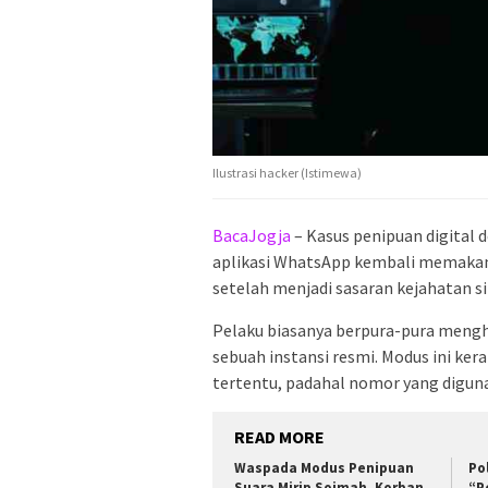
Ilustrasi hacker (Istimewa)
BacaJogja
– Kasus penipuan digital
aplikasi WhatsApp kembali memakan
setelah menjadi sasaran kejahatan si
Pelaku biasanya berpura-pura menghu
sebuah instansi resmi. Modus ini 
tertentu, padahal nomor yang digun
READ MORE
Waspada Modus Penipuan
Po
Suara Mirip Soimah, Korban
“P