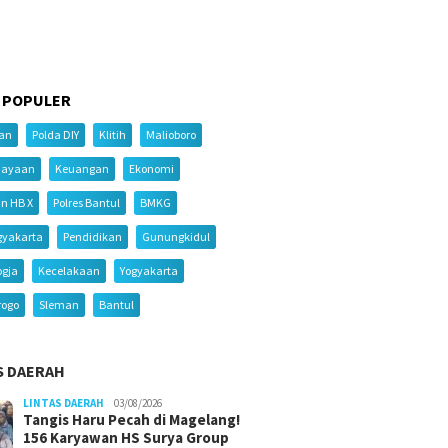
 POPULER
ian
Polda DIY
Klitih
Malioboro
iayaan
Keuangan
Ekonomi
an HB X
Polres Bantul
BMKG
gyakarta
Pendidikan
Gunungkidul
ogja
Kecelakaan
Yogyakarta
rogo
Sleman
Bantul
S DAERAH
LINTAS DAERAH
03/08/2026
Tangis Haru Pecah di Magelang!
156 Karyawan HS Surya Group