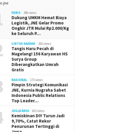
1
EKBIS
296 views
Dukung UMKM Hemat Biaya
Logistik, JNE Gelar Promo
Ongkir JTR Mulai Rp2.000/Kg
ke Seluruh P…
2
LINTAS DAERAH
292 views
Tangis Haru Pecah di
Magelang! 156 Karyawan HS
Surya Group
Diberangkatkan Umrah
Gratis
3
NASIONAL
173 views
Pimpin Strategi Komunikasi
JNE, Kurnia Nugraha Sabet
Indonesia Public Relations
Top Leader…
4
JOGJA RAYA
163 views
Kemiskinan DIY Turun Jadi
9,70%, Catat Rekor
Penurunan Tertinggi di
Jawa