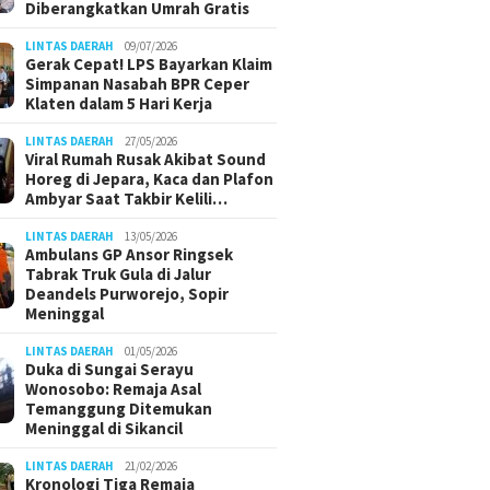
Diberangkatkan Umrah Gratis
LINTAS DAERAH
09/07/2026
Gerak Cepat! LPS Bayarkan Klaim
Simpanan Nasabah BPR Ceper
Klaten dalam 5 Hari Kerja
LINTAS DAERAH
27/05/2026
Viral Rumah Rusak Akibat Sound
Horeg di Jepara, Kaca dan Plafon
Ambyar Saat Takbir Kelili…
LINTAS DAERAH
13/05/2026
Ambulans GP Ansor Ringsek
Tabrak Truk Gula di Jalur
Deandels Purworejo, Sopir
Meninggal
LINTAS DAERAH
01/05/2026
Duka di Sungai Serayu
Wonosobo: Remaja Asal
Temanggung Ditemukan
Meninggal di Sikancil
LINTAS DAERAH
21/02/2026
Kronologi Tiga Remaja