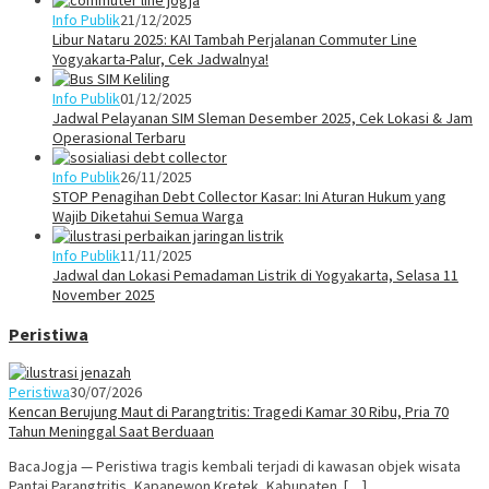
Info Publik
21/12/2025
Libur Nataru 2025: KAI Tambah Perjalanan Commuter Line
Yogyakarta-Palur, Cek Jadwalnya!
Info Publik
01/12/2025
Jadwal Pelayanan SIM Sleman Desember 2025, Cek Lokasi & Jam
Operasional Terbaru
Info Publik
26/11/2025
STOP Penagihan Debt Collector Kasar: Ini Aturan Hukum yang
Wajib Diketahui Semua Warga
Info Publik
11/11/2025
Jadwal dan Lokasi Pemadaman Listrik di Yogyakarta, Selasa 11
November 2025
Peristiwa
Peristiwa
30/07/2026
Kencan Berujung Maut di Parangtritis: Tragedi Kamar 30 Ribu, Pria 70
Tahun Meninggal Saat Berduaan
BacaJogja — Peristiwa tragis kembali terjadi di kawasan objek wisata
Pantai Parangtritis, Kapanewon Kretek, Kabupaten […]