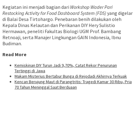
Kegiatan ini menjadi bagian dari
Workshop Wader Pari
Restocking Activity for Food Dashboard System (FDS)
yang digelar
di Balai Desa Tirtohargo. Penebaran benih dilakukan oleh
Kepala Dinas Kelautan dan Perikanan DIY Hery Sulistio
Hermawan, peneliti Fakultas Biologi UGM Prof. Bambang
Retnoaji, serta Manajer Lingkungan GAIN Indonesia, Ibnu
Budiman.
Read More
Kemiskinan DIY Turun Jadi 9,70%, Catat Rekor Penurunan
Tertinggi di Jawa
Makam Misterius Bertabur Bunga di Rejodadi Akhirnya Terkuak
Kencan Berujung Maut di Parangtritis: Tragedi Kamar 30 Ribu, Pria
70 Tahun Meninggal Saat Berduaan