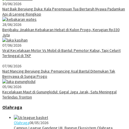
30/06/2026
Niat Baik Berujung Duka: Kala Perempuan Tua Bertaruh Nyawa Padamkan
Api di Lereng Rongkop
28/06/2026
Berjibaku Jinakkan Kebakaran Hebat di Kulon Progo, Kerugian Rp330
Juta
07/06/2026
Viral Kecelakaan Motor Vs Mobil di Bantul: Pemotor Kabur, Tapi Celurit
Tertinggal di TKP
07/06/2026
Niat Mancing Berujung Duka: Pemancing Asal Bantul Ditemukan Tak
Bernyawa di Sungai Progo
05/06/2026
Kecelakaan Maut di Gunungkidul: Gagal Jaga Jarak, Satu Meninggal
Terlindas Tronton
Olahraga
Olahraga
08/05/2026
Campus League Gandeng UII, Bangun Ekosistem Olahraga