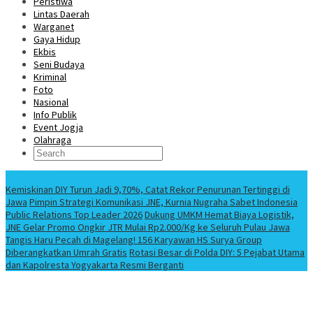
Peristiwa
Lintas Daerah
Warganet
Gaya Hidup
Ekbis
Seni Budaya
Kriminal
Foto
Nasional
Info Publik
Event Jogja
Olahraga
Berita Terbaru
Kemiskinan DIY Turun Jadi 9,70%, Catat Rekor Penurunan Tertinggi di
Jawa
Pimpin Strategi Komunikasi JNE, Kurnia Nugraha Sabet Indonesia
Public Relations Top Leader 2026
Dukung UMKM Hemat Biaya Logistik,
JNE Gelar Promo Ongkir JTR Mulai Rp2.000/Kg ke Seluruh Pulau Jawa
Tangis Haru Pecah di Magelang! 156 Karyawan HS Surya Group
Diberangkatkan Umrah Gratis
Rotasi Besar di Polda DIY: 5 Pejabat Utama
dan Kapolresta Yogyakarta Resmi Berganti