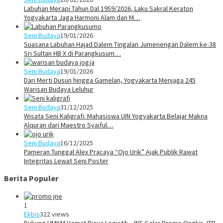
Labuhan Merapi Tahun Dal 1959/2026, Laku Sakral Keraton
Yogyakarta Jaga Harmoni Alam dan M…
Seni Budaya
19/01/2026
Suasana Labuhan Hajad Dalem Tingalan Jumenengan Dalem ke-38
Sri Sultan HB X di Parangkusum…
Seni Budaya
19/01/2026
Dari Merti Dusun hingga Gamelan, Yogyakarta Menjaga 245
Warisan Budaya Leluhur
Seni Budaya
31/12/2025
Wisata Seni Kaligrafi: Mahasiswa UIN Yogyakarta Belajar Makna
Alquran dari Maestro Syaiful…
Seni Budaya
16/12/2025
Pameran Tunggal Alex Pracaya “Ojo Urik” Ajak Publik Rawat
Integritas Lewat Seni Poster
Berita Populer
1
Ekbis
322 views
Dukung UMKM Hemat Biaya Logistik, JNE Gelar Promo Ongkir JTR