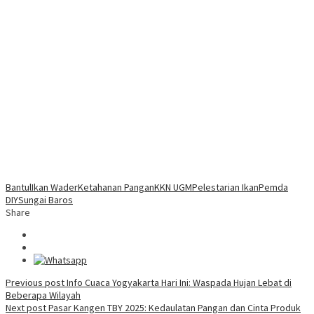
Bantul
Ikan Wader
Ketahanan Pangan
KKN UGM
Pelestarian Ikan
Pemda
DIY
Sungai Baros
Share
Post
Previous post
Info Cuaca Yogyakarta Hari Ini: Waspada Hujan Lebat di
Beberapa Wilayah
navigation
Next post
Pasar Kangen TBY 2025: Kedaulatan Pangan dan Cinta Produk