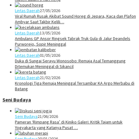
Lintas Daerah
27/05/2026
Viral Rumah Rusak Akibat Sound Horeg di Jepara, Kaca dan Plafon
Ambyar Saat Takbir Kelili…
Lintas Daerah
13/05/2026
Ambulans GP Ansor Ringsek Tabrak Truk Gula di Jalur Deandels
Purworejo, Sopir Meninggal
Lintas Daerah
01/05/2026
Duka di Sungai Serayu Wonosobo: Remaja Asal Temanggung
Ditemukan Meninggal di Sikancil
Lintas Daerah
21/02/2026
Kronologi Tiga Remaja Meninggal Tersambar KA Argo Merbabu di
Batang
Seni Budaya
Seni Budaya
21/06/2026
Pameran ‘Rimpang Rasa’ di Kiniko Galeri: Kritik Tajam untuk
Yogyakarta yang Katanya Pusat …
Seni Budaya
20/01/2026