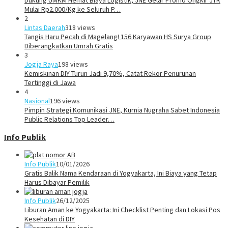
Mulai Rp2.000/Kg ke Seluruh P…
2
Lintas Daerah
318 views
Tangis Haru Pecah di Magelang! 156 Karyawan HS Surya Group
Diberangkatkan Umrah Gratis
3
Jogja Raya
198 views
Kemiskinan DIY Turun Jadi 9,70%, Catat Rekor Penurunan
Tertinggi di Jawa
4
Nasional
196 views
Pimpin Strategi Komunikasi JNE, Kurnia Nugraha Sabet Indonesia
Public Relations Top Leader…
Info Publik
Info Publik
10/01/2026
Gratis Balik Nama Kendaraan di Yogyakarta, Ini Biaya yang Tetap
Harus Dibayar Pemilik
Info Publik
26/12/2025
Liburan Aman ke Yogyakarta: Ini Checklist Penting dan Lokasi Pos
Kesehatan di DIY