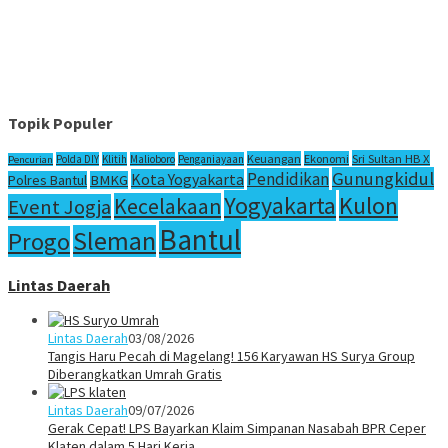
Topik Populer
Sri Sultan HB X
Keuangan
Ekonomi
Polda DIY
Klitih
Malioboro
Penganiayaan
Pencurian
Gunungkidul
Pendidikan
Kota Yogyakarta
Polres Bantul
BMKG
Yogyakarta
Kulon
Kecelakaan
Event Jogja
Bantul
Sleman
Progo
Lintas Daerah
Lintas Daerah
03/08/2026
Tangis Haru Pecah di Magelang! 156 Karyawan HS Surya Group
Diberangkatkan Umrah Gratis
Lintas Daerah
09/07/2026
Gerak Cepat! LPS Bayarkan Klaim Simpanan Nasabah BPR Ceper
Klaten dalam 5 Hari Kerja