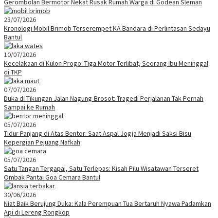
Gerombolan Bermotor Nekat Rusak Rumah Warga di Godean Sleman
23/07/2026
Kronologi Mobil Brimob Terserempet KA Bandara di Perlintasan Sedayu
Bantul
10/07/2026
Kecelakaan di Kulon Progo: Tiga Motor Terlibat, Seorang Ibu Meninggal
di TKP
07/07/2026
Duka di Tikungan Jalan Nagung-Brosot: Tragedi Perjalanan Tak Pernah
Sampai ke Rumah
05/07/2026
Tidur Panjang di Atas Bentor: Saat Aspal Jogja Menjadi Saksi Bisu
Kepergian Pejuang Nafkah
05/07/2026
Satu Tangan Tergapai, Satu Terlepas: Kisah Pilu Wisatawan Terseret
Ombak Pantai Goa Cemara Bantul
30/06/2026
Niat Baik Berujung Duka: Kala Perempuan Tua Bertaruh Nyawa Padamkan
Api di Lereng Rongkop