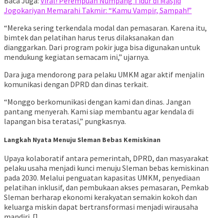
Baca Juga:
Viral! Perempuan Numpang Tidur di Masjid
Jogokariyan Memarahi Takmir: “Kamu Vampir, Sampah!”
“Mereka sering terkendala modal dan pemasaran. Karena itu,
bimtek dan pelatihan harus terus dilaksanakan dan
dianggarkan. Dari program pokir juga bisa digunakan untuk
mendukung kegiatan semacam ini,” ujarnya.
Dara juga mendorong para pelaku UMKM agar aktif menjalin
komunikasi dengan DPRD dan dinas terkait.
“Monggo berkomunikasi dengan kami dan dinas. Jangan
pantang menyerah. Kami siap membantu agar kendala di
lapangan bisa teratasi,” pungkasnya.
Langkah Nyata Menuju Sleman Bebas Kemiskinan
Upaya kolaboratif antara pemerintah, DPRD, dan masyarakat
pelaku usaha menjadi kunci menuju Sleman bebas kemiskinan
pada 2030. Melalui penguatan kapasitas UMKM, penyediaan
pelatihan inklusif, dan pembukaan akses pemasaran, Pemkab
Sleman berharap ekonomi kerakyatan semakin kokoh dan
keluarga miskin dapat bertransformasi menjadi wirausaha
mandiri. []