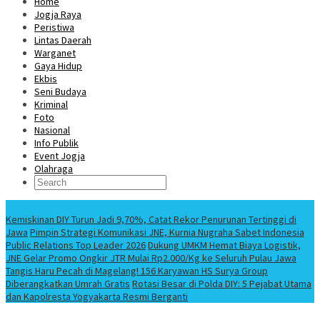
Home
Jogja Raya
Peristiwa
Lintas Daerah
Warganet
Gaya Hidup
Ekbis
Seni Budaya
Kriminal
Foto
Nasional
Info Publik
Event Jogja
Olahraga
Berita Terbaru
Kemiskinan DIY Turun Jadi 9,70%, Catat Rekor Penurunan Tertinggi di
Jawa
Pimpin Strategi Komunikasi JNE, Kurnia Nugraha Sabet Indonesia
Public Relations Top Leader 2026
Dukung UMKM Hemat Biaya Logistik,
JNE Gelar Promo Ongkir JTR Mulai Rp2.000/Kg ke Seluruh Pulau Jawa
Tangis Haru Pecah di Magelang! 156 Karyawan HS Surya Group
Diberangkatkan Umrah Gratis
Rotasi Besar di Polda DIY: 5 Pejabat Utama
dan Kapolresta Yogyakarta Resmi Berganti