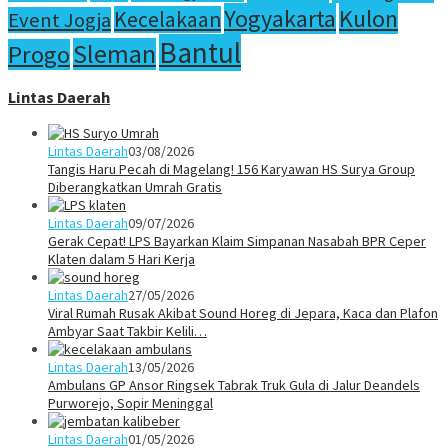
Yogyakarta
Kulon
Kecelakaan
Event Jogja
Bantul
Sleman
Progo
Lintas Daerah
Lintas Daerah
03/08/2026
Tangis Haru Pecah di Magelang! 156 Karyawan HS Surya Group
Diberangkatkan Umrah Gratis
Lintas Daerah
09/07/2026
Gerak Cepat! LPS Bayarkan Klaim Simpanan Nasabah BPR Ceper
Klaten dalam 5 Hari Kerja
Lintas Daerah
27/05/2026
Viral Rumah Rusak Akibat Sound Horeg di Jepara, Kaca dan Plafon
Ambyar Saat Takbir Kelili…
Lintas Daerah
13/05/2026
Ambulans GP Ansor Ringsek Tabrak Truk Gula di Jalur Deandels
Purworejo, Sopir Meninggal
Lintas Daerah
01/05/2026