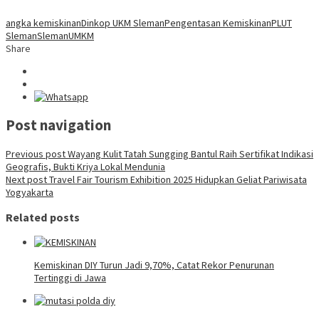
angka kemiskinan
Dinkop UKM Sleman
Pengentasan Kemiskinan
PLUT
Sleman
Sleman
UMKM
Share
Post navigation
Previous post
Wayang Kulit Tatah Sungging Bantul Raih Sertifikat Indikasi
Geografis, Bukti Kriya Lokal Mendunia
Next post
Travel Fair Tourism Exhibition 2025 Hidupkan Geliat Pariwisata
Yogyakarta
Related posts
Kemiskinan DIY Turun Jadi 9,70%, Catat Rekor Penurunan
Tertinggi di Jawa