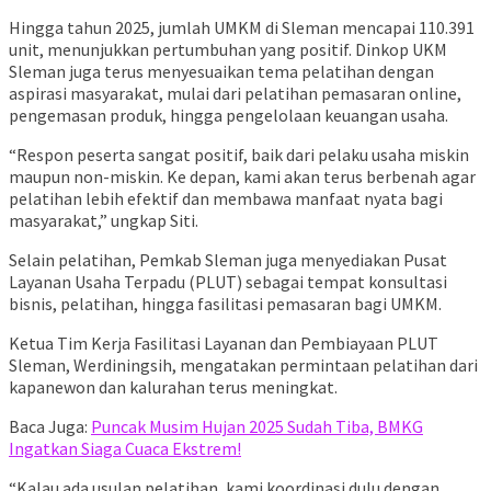
Hingga tahun 2025, jumlah UMKM di Sleman mencapai 110.391
unit, menunjukkan pertumbuhan yang positif. Dinkop UKM
Sleman juga terus menyesuaikan tema pelatihan dengan
aspirasi masyarakat, mulai dari pelatihan pemasaran online,
pengemasan produk, hingga pengelolaan keuangan usaha.
“Respon peserta sangat positif, baik dari pelaku usaha miskin
maupun non-miskin. Ke depan, kami akan terus berbenah agar
pelatihan lebih efektif dan membawa manfaat nyata bagi
masyarakat,” ungkap Siti.
Selain pelatihan, Pemkab Sleman juga menyediakan Pusat
Layanan Usaha Terpadu (PLUT) sebagai tempat konsultasi
bisnis, pelatihan, hingga fasilitasi pemasaran bagi UMKM.
Ketua Tim Kerja Fasilitasi Layanan dan Pembiayaan PLUT
Sleman, Werdiningsih, mengatakan permintaan pelatihan dari
kapanewon dan kalurahan terus meningkat.
Baca Juga:
Puncak Musim Hujan 2025 Sudah Tiba, BMKG
Ingatkan Siaga Cuaca Ekstrem!
“Kalau ada usulan pelatihan, kami koordinasi dulu dengan