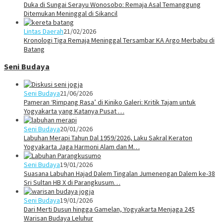
Duka di Sungai Serayu Wonosobo: Remaja Asal Temanggung
Ditemukan Meninggal di Sikancil
Lintas Daerah
21/02/2026
Kronologi Tiga Remaja Meninggal Tersambar KA Argo Merbabu di
Batang
Seni Budaya
Seni Budaya
21/06/2026
Pameran ‘Rimpang Rasa’ di Kiniko Galeri: Kritik Tajam untuk
Yogyakarta yang Katanya Pusat …
Seni Budaya
20/01/2026
Labuhan Merapi Tahun Dal 1959/2026, Laku Sakral Keraton
Yogyakarta Jaga Harmoni Alam dan M…
Seni Budaya
19/01/2026
Suasana Labuhan Hajad Dalem Tingalan Jumenengan Dalem ke-38
Sri Sultan HB X di Parangkusum…
Seni Budaya
19/01/2026
Dari Merti Dusun hingga Gamelan, Yogyakarta Menjaga 245
Warisan Budaya Leluhur