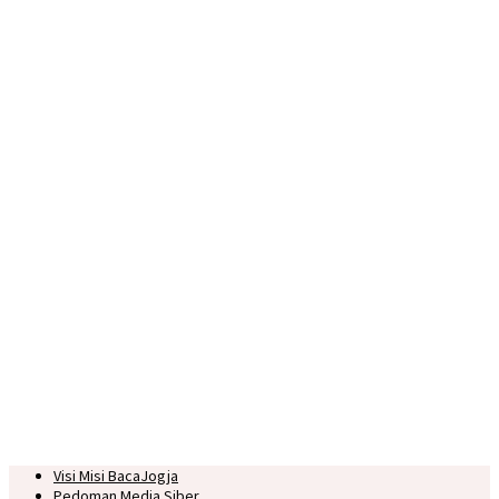
Visi Misi BacaJogja
Pedoman Media Siber