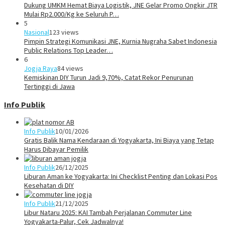
Dukung UMKM Hemat Biaya Logistik, JNE Gelar Promo Ongkir JTR
Mulai Rp2.000/Kg ke Seluruh P…
5
Nasional
123 views
Pimpin Strategi Komunikasi JNE, Kurnia Nugraha Sabet Indonesia
Public Relations Top Leader…
6
Jogja Raya
84 views
Kemiskinan DIY Turun Jadi 9,70%, Catat Rekor Penurunan
Tertinggi di Jawa
Info Publik
Info Publik
10/01/2026
Gratis Balik Nama Kendaraan di Yogyakarta, Ini Biaya yang Tetap
Harus Dibayar Pemilik
Info Publik
26/12/2025
Liburan Aman ke Yogyakarta: Ini Checklist Penting dan Lokasi Pos
Kesehatan di DIY
Info Publik
21/12/2025
Libur Nataru 2025: KAI Tambah Perjalanan Commuter Line
Yogyakarta-Palur, Cek Jadwalnya!