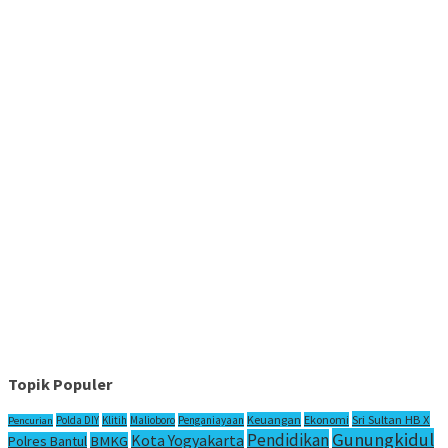
Topik Populer
Sri Sultan HB X
Keuangan
Ekonomi
Polda DIY
Klitih
Malioboro
Penganiayaan
Pencurian
Gunungkidul
Pendidikan
Kota Yogyakarta
Polres Bantul
BMKG