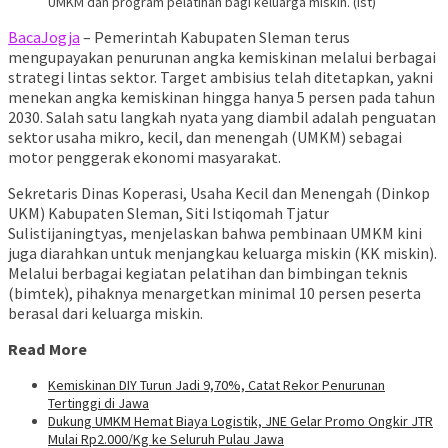
UMKM dan program pelatihan bagi keluarga miskin. (Ist)
BacaJogja
– Pemerintah Kabupaten Sleman terus
mengupayakan penurunan angka kemiskinan melalui berbagai
strategi lintas sektor. Target ambisius telah ditetapkan, yakni
menekan angka kemiskinan hingga hanya 5 persen pada tahun
2030. Salah satu langkah nyata yang diambil adalah penguatan
sektor usaha mikro, kecil, dan menengah (UMKM) sebagai
motor penggerak ekonomi masyarakat.
Sekretaris Dinas Koperasi, Usaha Kecil dan Menengah (Dinkop
UKM) Kabupaten Sleman, Siti Istiqomah Tjatur
Sulistijaningtyas, menjelaskan bahwa pembinaan UMKM kini
juga diarahkan untuk menjangkau keluarga miskin (KK miskin).
Melalui berbagai kegiatan pelatihan dan bimbingan teknis
(bimtek), pihaknya menargetkan minimal 10 persen peserta
berasal dari keluarga miskin.
Read More
Kemiskinan DIY Turun Jadi 9,70%, Catat Rekor Penurunan
Tertinggi di Jawa
Dukung UMKM Hemat Biaya Logistik, JNE Gelar Promo Ongkir JTR
Mulai Rp2.000/Kg ke Seluruh Pulau Jawa