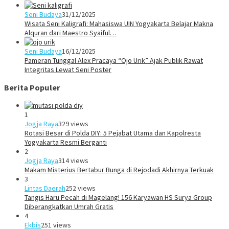
Seni Budaya
31/12/2025
Wisata Seni Kaligrafi: Mahasiswa UIN Yogyakarta Belajar Makna
Alquran dari Maestro Syaiful…
Seni Budaya
16/12/2025
Pameran Tunggal Alex Pracaya “Ojo Urik” Ajak Publik Rawat
Integritas Lewat Seni Poster
Berita Populer
1
Jogja Raya
329 views
Rotasi Besar di Polda DIY: 5 Pejabat Utama dan Kapolresta
Yogyakarta Resmi Berganti
2
Jogja Raya
314 views
Makam Misterius Bertabur Bunga di Rejodadi Akhirnya Terkuak
3
Lintas Daerah
252 views
Tangis Haru Pecah di Magelang! 156 Karyawan HS Surya Group
Diberangkatkan Umrah Gratis
4
Ekbis
251 views