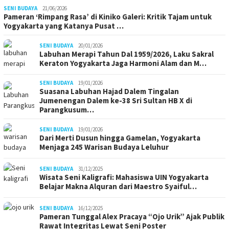
SENI BUDAYA
21/06/2026
Pameran ‘Rimpang Rasa’ di Kiniko Galeri: Kritik Tajam untuk
Yogyakarta yang Katanya Pusat …
SENI BUDAYA
20/01/2026
Labuhan Merapi Tahun Dal 1959/2026, Laku Sakral
Keraton Yogyakarta Jaga Harmoni Alam dan M…
SENI BUDAYA
19/01/2026
Suasana Labuhan Hajad Dalem Tingalan
Jumenengan Dalem ke-38 Sri Sultan HB X di
Parangkusum…
SENI BUDAYA
19/01/2026
Dari Merti Dusun hingga Gamelan, Yogyakarta
Menjaga 245 Warisan Budaya Leluhur
SENI BUDAYA
31/12/2025
Wisata Seni Kaligrafi: Mahasiswa UIN Yogyakarta
Belajar Makna Alquran dari Maestro Syaiful…
SENI BUDAYA
16/12/2025
Pameran Tunggal Alex Pracaya “Ojo Urik” Ajak Publik
Rawat Integritas Lewat Seni Poster