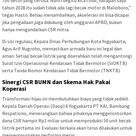
700 betor yang tersisa. Nanti begitu kita
close
, harapan saya
tahun 2028 itu sudah tidak ada lagi becak motor di Malioboro,”
tegas Hasto. Beliau menambahkan, akselerasi ini bisa dicapai
jika pengadaan juga didukung oleh anggaran APBD, bukan
hanya mengandalkan CSR mitra.
Di sisi regulasi, Kepala Dinas Perhubungan Kota Yogyakarta,
Agus Arif Nugroho, memastikan armada baru ini legal dan
aman. Setiap becak listrik yang diserahkan telah mengantongi
Surat Izin Operasional Kendaraan Tidak Bermotor (SIOKTB)
serta Tanda Nomor Kendaraan Tidak Bermotor (TNKTB).
Sinergi CSR BUMN dan Skema Hak Pakai
Koperasi
Transformasi hijau ini membutuhkan biaya yang tidak sedikit.
Kepala Daerah Operasi (Daop) 6 Yogyakarta PT KAI, Bambang
Respationo, menerangkan bahwa pihaknya menggelontorkan
dana CSR hampir Rp1 miliar untuk memproduksi 50 unit becak
listrik pertama ini. Evaluasi berkala akan terus dilakukan untuk
menyempurnakan performa mesin.