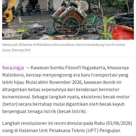
Sebanyak 50 bentor di Malioboro dimusnahkan demi mendukung Low Emission
Zone. (Pemda DIY)
BacaJogja
— Kawasan Sumbu Filosofi Yogyakarta, khususnya
Malioboro, bersiap menyongsong era baru transportasi yang
lebih hijau. Mulai akhir November 2026, kawasan ikonik ini
ditargetkan bebas sepenuhnya dari kendaraan bermotor
konvensional. Sebagai langkah nyata, eksistensi becak motor
(betor) secara bertahap mulai digantikan oleh becak kayuh
berpenguat tenaga listrik (becak listrik).
Langkah revolusioner ini resmi dimulai pada Rabu (03/06/2026)
siang di Halaman Unit Pelaksana Teknis (UPT) Pengujian