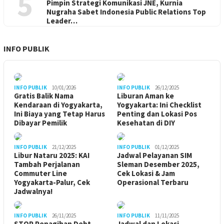
5
Pimpin Strategi Komunikasi JNE, Kurnia
Nugraha Sabet Indonesia Public Relations Top
Leader…
INFO PUBLIK
INFO PUBLIK
10/01/2026
INFO PUBLIK
26/12/2025
Gratis Balik Nama
Liburan Aman ke
Kendaraan di Yogyakarta,
Yogyakarta: Ini Checklist
Ini Biaya yang Tetap Harus
Penting dan Lokasi Pos
Dibayar Pemilik
Kesehatan di DIY
INFO PUBLIK
21/12/2025
INFO PUBLIK
01/12/2025
Libur Nataru 2025: KAI
Jadwal Pelayanan SIM
Tambah Perjalanan
Sleman Desember 2025,
Commuter Line
Cek Lokasi & Jam
Yogyakarta-Palur, Cek
Operasional Terbaru
Jadwalnya!
INFO PUBLIK
26/11/2025
INFO PUBLIK
11/11/2025
STOP Penagihan Debt
Jadwal dan Lokasi