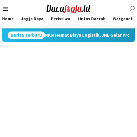
Skip
Mobile
to
Menu
content
Home
Jogja Raya
Peristiwa
Lintas Daerah
Warganet
kung UMKM Hemat Biaya Logistik, JNE Gelar Promo Ongkir JTR Mu
Berita Terbaru