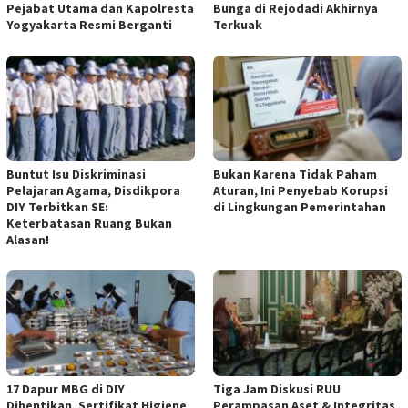
Pejabat Utama dan Kapolresta
Bunga di Rejodadi Akhirnya
Yogyakarta Resmi Berganti
Terkuak
Buntut Isu Diskriminasi
Bukan Karena Tidak Paham
Pelajaran Agama, Disdikpora
Aturan, Ini Penyebab Korupsi
DIY Terbitkan SE:
di Lingkungan Pemerintahan
Keterbatasan Ruang Bukan
Alasan!
17 Dapur MBG di DIY
Tiga Jam Diskusi RUU
Dihentikan, Sertifikat Higiene
Perampasan Aset & Integritas