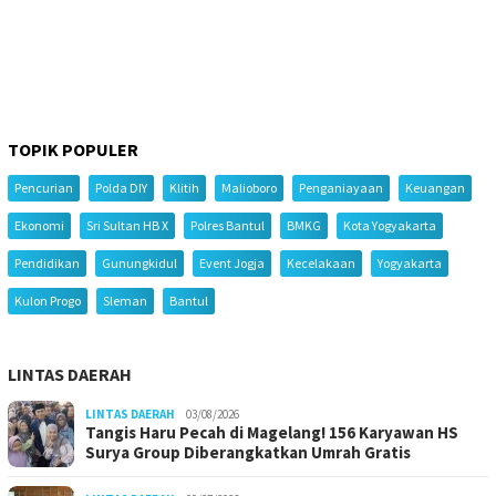
TOPIK POPULER
Pencurian
Polda DIY
Klitih
Malioboro
Penganiayaan
Keuangan
Ekonomi
Sri Sultan HB X
Polres Bantul
BMKG
Kota Yogyakarta
Pendidikan
Gunungkidul
Event Jogja
Kecelakaan
Yogyakarta
Kulon Progo
Sleman
Bantul
LINTAS DAERAH
LINTAS DAERAH
03/08/2026
Tangis Haru Pecah di Magelang! 156 Karyawan HS
Surya Group Diberangkatkan Umrah Gratis