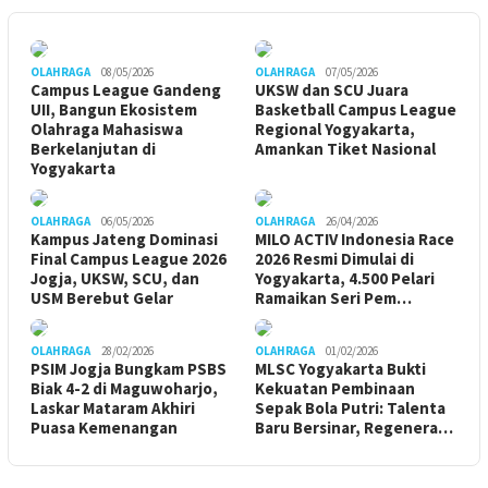
OLAHRAGA
08/05/2026
OLAHRAGA
07/05/2026
Campus League Gandeng
UKSW dan SCU Juara
UII, Bangun Ekosistem
Basketball Campus League
Olahraga Mahasiswa
Regional Yogyakarta,
Berkelanjutan di
Amankan Tiket Nasional
Yogyakarta
OLAHRAGA
06/05/2026
OLAHRAGA
26/04/2026
Kampus Jateng Dominasi
MILO ACTIV Indonesia Race
Final Campus League 2026
2026 Resmi Dimulai di
Jogja, UKSW, SCU, dan
Yogyakarta, 4.500 Pelari
USM Berebut Gelar
Ramaikan Seri Pem…
OLAHRAGA
28/02/2026
OLAHRAGA
01/02/2026
PSIM Jogja Bungkam PSBS
MLSC Yogyakarta Bukti
Biak 4-2 di Maguwoharjo,
Kekuatan Pembinaan
Laskar Mataram Akhiri
Sepak Bola Putri: Talenta
Puasa Kemenangan
Baru Bersinar, Regenera…