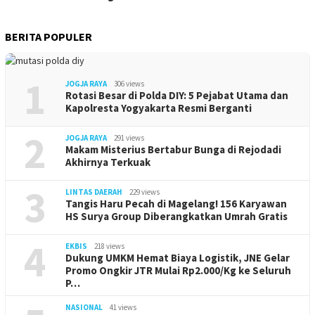
BERITA POPULER
1
JOGJA RAYA
306 views
Rotasi Besar di Polda DIY: 5 Pejabat Utama dan
Kapolresta Yogyakarta Resmi Berganti
2
JOGJA RAYA
291 views
Makam Misterius Bertabur Bunga di Rejodadi
Akhirnya Terkuak
3
LINTAS DAERAH
229 views
Tangis Haru Pecah di Magelang! 156 Karyawan
HS Surya Group Diberangkatkan Umrah Gratis
4
EKBIS
218 views
Dukung UMKM Hemat Biaya Logistik, JNE Gelar
Promo Ongkir JTR Mulai Rp2.000/Kg ke Seluruh
P…
NASIONAL
41 views