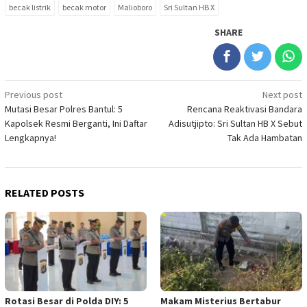
becak listrik
becak motor
Malioboro
Sri Sultan HB X
SHARE
Post
Previous post
Next post
Mutasi Besar Polres Bantul: 5
Rencana Reaktivasi Bandara
navigation
Kapolsek Resmi Berganti, Ini Daftar
Adisutjipto: Sri Sultan HB X Sebut
Lengkapnya!
Tak Ada Hambatan
RELATED POSTS
Rotasi Besar di Polda DIY: 5
Makam Misterius Bertabur