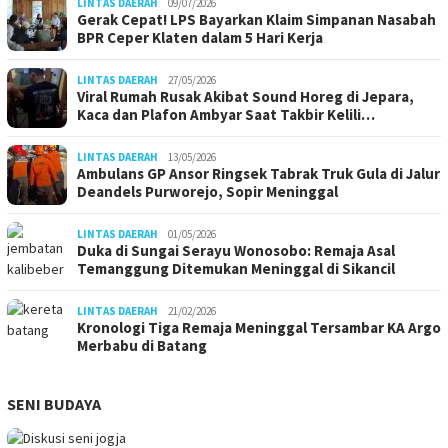
LINTAS DAERAH
09/07/2026
Gerak Cepat! LPS Bayarkan Klaim Simpanan Nasabah
BPR Ceper Klaten dalam 5 Hari Kerja
LINTAS DAERAH
27/05/2026
Viral Rumah Rusak Akibat Sound Horeg di Jepara,
Kaca dan Plafon Ambyar Saat Takbir Kelili…
LINTAS DAERAH
13/05/2026
Ambulans GP Ansor Ringsek Tabrak Truk Gula di Jalur
Deandels Purworejo, Sopir Meninggal
LINTAS DAERAH
01/05/2026
Duka di Sungai Serayu Wonosobo: Remaja Asal
Temanggung Ditemukan Meninggal di Sikancil
LINTAS DAERAH
21/02/2026
Kronologi Tiga Remaja Meninggal Tersambar KA Argo
Merbabu di Batang
SENI BUDAYA