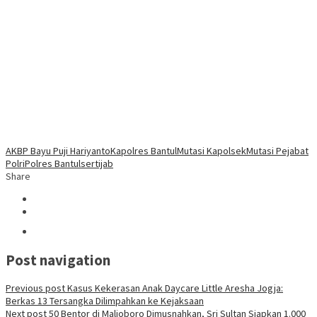
AKBP Bayu Puji Hariyanto
Kapolres Bantul
Mutasi Kapolsek
Mutasi Pejabat
Polri
Polres Bantul
sertijab
Share
Post navigation
Previous post
Kasus Kekerasan Anak Daycare Little Aresha Jogja:
Berkas 13 Tersangka Dilimpahkan ke Kejaksaan
Next post
50 Bentor di Malioboro Dimusnahkan, Sri Sultan Siapkan 1.000