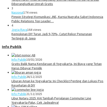
Diberangkatkan Umrah Gratis
3
Nasional
174 views
Pimpin Strategi Komunikasi JNE, Kurnia Nugraha Sabet Indonesia
Public Relations Top Leader…
4
Jogja Raya
164 views
Kemiskinan DIY Turun Jadi 9,70%, Catat Rekor Penurunan
Tertinggi di Jawa
Info Publik
Info Publik
10/01/2026
Gratis Balik Nama Kendaraan di Yogyakarta, Ini Biaya yang Tetap
Harus Dibayar Pemilik
Info Publik
26/12/2025
Liburan Aman ke Yogyakarta: Ini Checklist Penting dan Lokasi Pos
Kesehatan di DIY
Info Publik
21/12/2025
Libur Nataru 2025: KAI Tambah Perjalanan Commuter Line
Yogyakarta-Palur, Cek Jadwalnya!