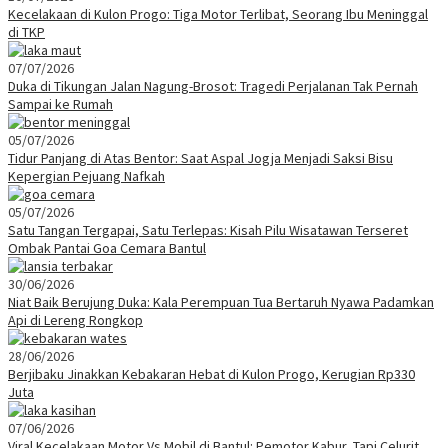
Kecelakaan di Kulon Progo: Tiga Motor Terlibat, Seorang Ibu Meninggal
di TKP
07/07/2026
Duka di Tikungan Jalan Nagung-Brosot: Tragedi Perjalanan Tak Pernah
Sampai ke Rumah
05/07/2026
Tidur Panjang di Atas Bentor: Saat Aspal Jogja Menjadi Saksi Bisu
Kepergian Pejuang Nafkah
05/07/2026
Satu Tangan Tergapai, Satu Terlepas: Kisah Pilu Wisatawan Terseret
Ombak Pantai Goa Cemara Bantul
30/06/2026
Niat Baik Berujung Duka: Kala Perempuan Tua Bertaruh Nyawa Padamkan
Api di Lereng Rongkop
28/06/2026
Berjibaku Jinakkan Kebakaran Hebat di Kulon Progo, Kerugian Rp330
Juta
07/06/2026
Viral Kecelakaan Motor Vs Mobil di Bantul: Pemotor Kabur, Tapi Celurit