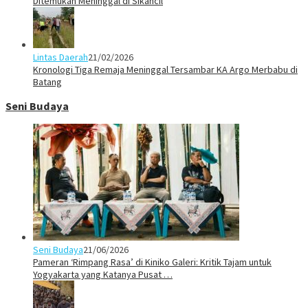
Ditemukan Meninggal di Sikancil
Lintas Daerah
21/02/2026
Kronologi Tiga Remaja Meninggal Tersambar KA Argo Merbabu di
Batang
Seni Budaya
Seni Budaya
21/06/2026
Pameran ‘Rimpang Rasa’ di Kiniko Galeri: Kritik Tajam untuk
Yogyakarta yang Katanya Pusat …