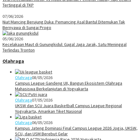
Tertinggal di TKP
07/06/2026
Niat Mancing Berujung Duka: Pemancing Asal Bantul Ditemukan Tak
Bernyawa di Sungai Progo
05/06/2026
Kecelakaan Maut di Gunungkidul: Gagal Jaga Jarak, Satu Meninggal
Terlindas Tronton
Olahraga
Olahraga
08/05/2026
Campus League Gandeng UII, Bangun Ekosistem Olahraga
Mahasiswa Berkelanjutan di Yogyakarta
Olahraga
07/05/2026
UKSW dan SCU Juara Basketball Campus League Regional
Yogyakarta, Amankan Tiket Nasional
Olahraga
06/05/2026
Kampus Jateng Dominasi Final Campus League 2026 Jogja, UKSW,
SCU, dan USM Berebut Gelar