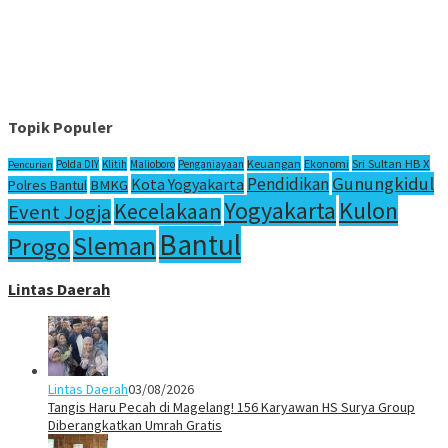
Topik Populer
Sri Sultan HB X
Keuangan
Ekonomi
Polda DIY
Klitih
Malioboro
Penganiayaan
Pencurian
Gunungkidul
Pendidikan
Kota Yogyakarta
Polres Bantul
BMKG
Yogyakarta
Kulon
Kecelakaan
Event Jogja
Bantul
Sleman
Progo
Lintas Daerah
Lintas Daerah
03/08/2026
Tangis Haru Pecah di Magelang! 156 Karyawan HS Surya Group
Diberangkatkan Umrah Gratis