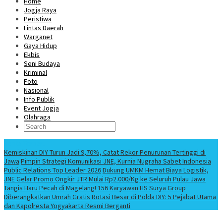
Home
Jogja Raya
Peristiwa
Lintas Daerah
Warganet
Gaya Hidup
Ekbis
Seni Budaya
Kriminal
Foto
Nasional
Info Publik
Event Jogja
Olahraga
Berita Terbaru
Kemiskinan DIY Turun Jadi 9,70%, Catat Rekor Penurunan Tertinggi di
Jawa
Pimpin Strategi Komunikasi JNE, Kurnia Nugraha Sabet Indonesia
Public Relations Top Leader 2026
Dukung UMKM Hemat Biaya Logistik,
JNE Gelar Promo Ongkir JTR Mulai Rp2.000/Kg ke Seluruh Pulau Jawa
Tangis Haru Pecah di Magelang! 156 Karyawan HS Surya Group
Diberangkatkan Umrah Gratis
Rotasi Besar di Polda DIY: 5 Pejabat Utama
dan Kapolresta Yogyakarta Resmi Berganti