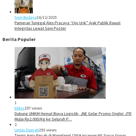
Seni Budaya
16/12/2025
Pameran Tunggal Alex Pracaya “Ojo Urik” Ajak Publik Rawat
Integritas Lewat Seni Poster
Berita Populer
1
Ekbis
297 views
Dukung UMKM Hemat Biaya Logistik, JNE Gelar Promo Ongkir JTR
Mulai Rp2.000/Kg ke Seluruh P…
2
Lintas Daerah
293 views
Tangis Haru Pecah di Magelang! 156 Karyawan HS Surya Group