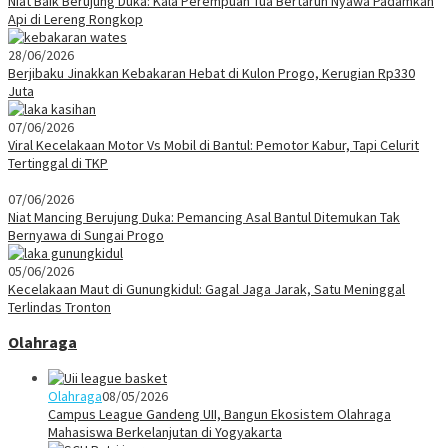
Niat Baik Berujung Duka: Kala Perempuan Tua Bertaruh Nyawa Padamkan
Api di Lereng Rongkop
28/06/2026
Berjibaku Jinakkan Kebakaran Hebat di Kulon Progo, Kerugian Rp330
Juta
07/06/2026
Viral Kecelakaan Motor Vs Mobil di Bantul: Pemotor Kabur, Tapi Celurit
Tertinggal di TKP
07/06/2026
Niat Mancing Berujung Duka: Pemancing Asal Bantul Ditemukan Tak
Bernyawa di Sungai Progo
05/06/2026
Kecelakaan Maut di Gunungkidul: Gagal Jaga Jarak, Satu Meninggal
Terlindas Tronton
Olahraga
Olahraga
08/05/2026
Campus League Gandeng UII, Bangun Ekosistem Olahraga
Mahasiswa Berkelanjutan di Yogyakarta