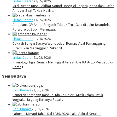
Lintas Daerah
27/05/2026
Viral Rumah Rusak Akibat Sound Horeg di Jepara, Kaca dan Plafon
Ambyar Saat Takbir Kelili…
Lintas Daerah
13/05/2026
Ambulans GP Ansor Ringsek Tabrak Truk Gula di Jalur Deandels
Purworejo, Sopir Meninggal
Lintas Daerah
01/05/2026
Duka di Sungai Serayu Wonosobo: Remaja Asal Temanggung
Ditemukan Meninggal di Sikancil
Lintas Daerah
21/02/2026
Kronologi Tiga Remaja Meninggal Tersambar KA Argo Merbabu di
Batang
Seni Budaya
Seni Budaya
21/06/2026
Pameran ‘Rimpang Rasa’ di Kiniko Galeri: Kritik Tajam untuk
Yogyakarta yang Katanya Pusat …
Seni Budaya
20/01/2026
Labuhan Merapi Tahun Dal 1959/2026, Laku Sakral Keraton