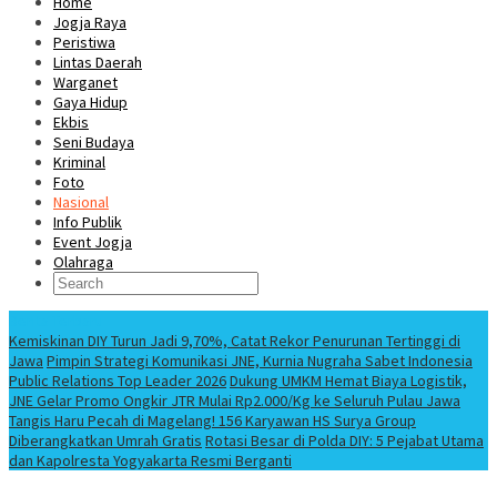
Home
Jogja Raya
Peristiwa
Lintas Daerah
Warganet
Gaya Hidup
Ekbis
Seni Budaya
Kriminal
Foto
Nasional
Info Publik
Event Jogja
Olahraga
Berita Terbaru
Kemiskinan DIY Turun Jadi 9,70%, Catat Rekor Penurunan Tertinggi di
Jawa
Pimpin Strategi Komunikasi JNE, Kurnia Nugraha Sabet Indonesia
Public Relations Top Leader 2026
Dukung UMKM Hemat Biaya Logistik,
JNE Gelar Promo Ongkir JTR Mulai Rp2.000/Kg ke Seluruh Pulau Jawa
Tangis Haru Pecah di Magelang! 156 Karyawan HS Surya Group
Diberangkatkan Umrah Gratis
Rotasi Besar di Polda DIY: 5 Pejabat Utama
dan Kapolresta Yogyakarta Resmi Berganti