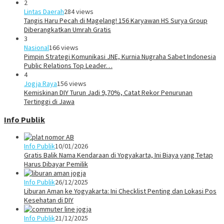
2
Lintas Daerah
284 views
Tangis Haru Pecah di Magelang! 156 Karyawan HS Surya Group
Diberangkatkan Umrah Gratis
3
Nasional
166 views
Pimpin Strategi Komunikasi JNE, Kurnia Nugraha Sabet Indonesia
Public Relations Top Leader…
4
Jogja Raya
156 views
Kemiskinan DIY Turun Jadi 9,70%, Catat Rekor Penurunan
Tertinggi di Jawa
Info Publik
Info Publik
10/01/2026
Gratis Balik Nama Kendaraan di Yogyakarta, Ini Biaya yang Tetap
Harus Dibayar Pemilik
Info Publik
26/12/2025
Liburan Aman ke Yogyakarta: Ini Checklist Penting dan Lokasi Pos
Kesehatan di DIY
Info Publik
21/12/2025