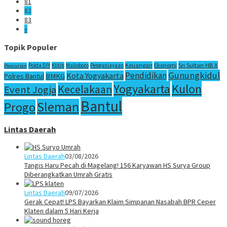
81
82
83
»
Topik Populer
Sri Sultan HB X
Keuangan
Ekonomi
Polda DIY
Klitih
Malioboro
Penganiayaan
Pencurian
Gunungkidul
Pendidikan
Kota Yogyakarta
Polres Bantul
BMKG
Yogyakarta
Kulon
Kecelakaan
Event Jogja
Bantul
Sleman
Progo
Lintas Daerah
Lintas Daerah
03/08/2026
Tangis Haru Pecah di Magelang! 156 Karyawan HS Surya Group
Diberangkatkan Umrah Gratis
Lintas Daerah
09/07/2026
Gerak Cepat! LPS Bayarkan Klaim Simpanan Nasabah BPR Ceper
Klaten dalam 5 Hari Kerja