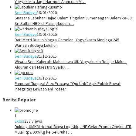
Yogyakarta Jaga Harmoni Alam dan M…
Seni Budaya
19/01/2026
Suasana Labuhan Hajad Dalem Tingalan Jumenengan Dalem ke-38
Sri Sultan HB X di Parangkusum…
Seni Budaya
19/01/2026
Dari Merti Dusun hingga Gamelan, Yogyakarta Menjaga 245
Warisan Budaya Leluhur
Seni Budaya
31/12/2025
Wisata Seni Kaligrafi: Mahasiswa UIN Yogyakarta Belajar Makna
Alquran dari Maestro Syaiful…
Seni Budaya
16/12/2025
Pameran Tunggal Alex Pracaya “Ojo Urik” Ajak Publik Rawat
Integritas Lewat Seni Poster
Berita Populer
1
Ekbis
288 views
Dukung UMKM Hemat Biaya Logistik, JNE Gelar Promo Ongkir JTR
Mulai Rp2.000/Kg ke Seluruh P…