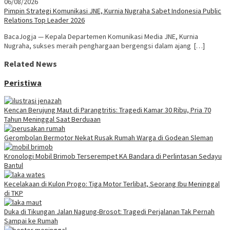
06/08/2026
Pimpin Strategi Komunikasi JNE, Kurnia Nugraha Sabet Indonesia Public
Relations Top Leader 2026
BacaJogja — Kepala Departemen Komunikasi Media JNE, Kurnia
Nugraha, sukses meraih penghargaan bergengsi dalam ajang […]
Related News
Peristiwa
Kencan Berujung Maut di Parangtritis: Tragedi Kamar 30 Ribu, Pria 70
Tahun Meninggal Saat Berduaan
Gerombolan Bermotor Nekat Rusak Rumah Warga di Godean Sleman
Kronologi Mobil Brimob Terserempet KA Bandara di Perlintasan Sedayu
Bantul
Kecelakaan di Kulon Progo: Tiga Motor Terlibat, Seorang Ibu Meninggal
di TKP
Duka di Tikungan Jalan Nagung-Brosot: Tragedi Perjalanan Tak Pernah
Sampai ke Rumah