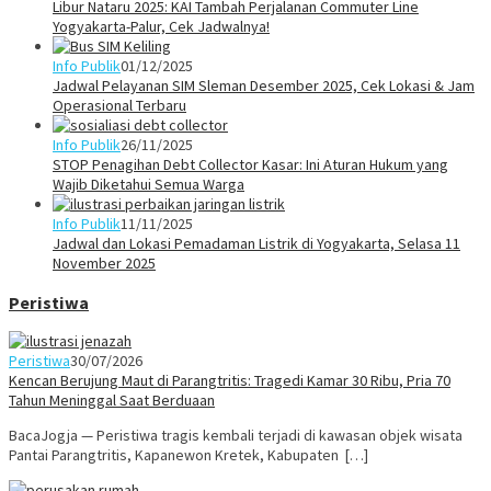
Libur Nataru 2025: KAI Tambah Perjalanan Commuter Line
Yogyakarta-Palur, Cek Jadwalnya!
Info Publik
01/12/2025
Jadwal Pelayanan SIM Sleman Desember 2025, Cek Lokasi & Jam
Operasional Terbaru
Info Publik
26/11/2025
STOP Penagihan Debt Collector Kasar: Ini Aturan Hukum yang
Wajib Diketahui Semua Warga
Info Publik
11/11/2025
Jadwal dan Lokasi Pemadaman Listrik di Yogyakarta, Selasa 11
November 2025
Peristiwa
Peristiwa
30/07/2026
Kencan Berujung Maut di Parangtritis: Tragedi Kamar 30 Ribu, Pria 70
Tahun Meninggal Saat Berduaan
BacaJogja — Peristiwa tragis kembali terjadi di kawasan objek wisata
Pantai Parangtritis, Kapanewon Kretek, Kabupaten […]