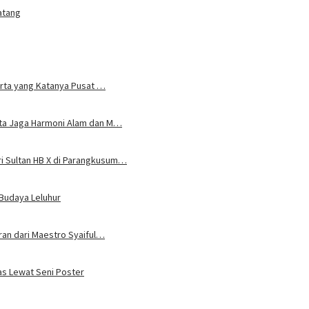
atang
karta yang Katanya Pusat …
rta Jaga Harmoni Alam dan M…
i Sultan HB X di Parangkusum…
 Budaya Leluhur
uran dari Maestro Syaiful…
tas Lewat Seni Poster