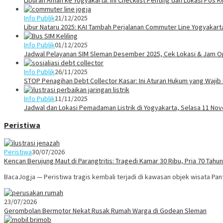
Info Publik
21/12/2025
Libur Nataru 2025: KAI Tambah Perjalanan Commuter Line Yogyakarta
Info Publik
01/12/2025
Jadwal Pelayanan SIM Sleman Desember 2025, Cek Lokasi & Jam O
Info Publik
26/11/2025
STOP Penagihan Debt Collector Kasar: Ini Aturan Hukum yang Waji
Info Publik
11/11/2025
Jadwal dan Lokasi Pemadaman Listrik di Yogyakarta, Selasa 11 No
Peristiwa
Peristiwa
30/07/2026
Kencan Berujung Maut di Parangtritis: Tragedi Kamar 30 Ribu, Pria 70 Tah
BacaJogja — Peristiwa tragis kembali terjadi di kawasan objek wisata Pa
23/07/2026
Gerombolan Bermotor Nekat Rusak Rumah Warga di Godean Sleman