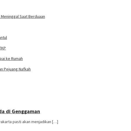
un Meninggal Saat Berduaan
ntul
 TKP
mpai ke Rumah
ian Pejuang Nafkah
 Ada di Genggaman
akarta pasti akan menjadikan […]