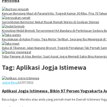
Peristiwa
Kencan Berujung Maut di Parangtritis: Tragedi Kamar 30 Ribu, Pria 70 Tah
Gerombolan Bermotor Nekat Rusak Rumah Warga di Godean Sleman
Kronologi Mobil Brimob Terserempet KA Bandara di Perlintasan Sedayu Ba
Kecelakaan di Kulon Progo: Tiga Motor Terlibat, Seorang Ibu Meninggal di
Duka di Tikungan Jalan Nagung-Brosot: Tragedi Perjalanan Tak Pernah Sa
Tidur Panjang di Atas Bentor: Saat Aspal Jogja Menjadi Saksi Bisu Keperg
Tag:
Aplikasi Jogja Istimewa
Juno
Jogja Raya
22/07/2022
Aplikasi Jogja Istimewa, Bikin 97 Persen Yogyakarta
BacaJogja – Mereka atau anda yang pernah main ke Daerah Istimewa Yogy