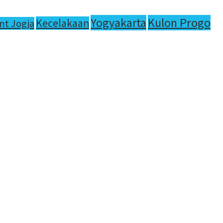
Yogyakarta
Kulon Progo
Kecelakaan
nt Jogja