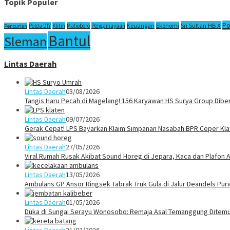
Topik Populer
Po
Sri Sultan HB X
Keuangan
Ekonomi
Polda DIY
Klitih
Malioboro
Penganiayaan
Pencurian
Bantul
Sleman
Lintas Daerah
Lintas Daerah
03/08/2026
Tangis Haru Pecah di Magelang! 156 Karyawan HS Surya Group Dibe
Lintas Daerah
09/07/2026
Gerak Cepat! LPS Bayarkan Klaim Simpanan Nasabah BPR Ceper Klat
Lintas Daerah
27/05/2026
Viral Rumah Rusak Akibat Sound Horeg di Jepara, Kaca dan Plafon A
Lintas Daerah
13/05/2026
Ambulans GP Ansor Ringsek Tabrak Truk Gula di Jalur Deandels Pur
Lintas Daerah
01/05/2026
Duka di Sungai Serayu Wonosobo: Remaja Asal Temanggung Ditemuk
Lintas Daerah
21/02/2026