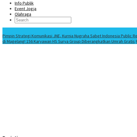
Info Publik
Event Jogja
Olahraga
Berita Terbaru
Pimpin Strategi Komunikasi JNE, Kurnia Nugraha Sabet Indonesia Public R
di Magelang! 156 Karyawan HS Surya Group Diberangkatkan Umrah Gratis