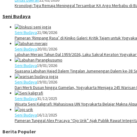
Kronologi Tiga Remaja Meninggal Tersambar KA Argo Merbabu di B
Seni Budaya
Seni Budaya
21/06/2026
Pameran ‘Rimpang Rasa’ di Kiniko Galeri: Kritik Tajam untuk Yogya
Seni Budaya
20/01/2026
Labuhan Merapi Tahun Dal 1959/2026, Laku Sakral Keraton Yogyaka
Seni Budaya
19/01/2026
Suasana Labuhan Hajad Dalem Tingalan Jumenengan Dalem ke-38 Sr
Seni Budaya
19/01/2026
Dari Merti Dusun hingga Gamelan, Yogyakarta Menjaga 245 Warisan
Seni Budaya
31/12/2025
Wisata Seni Kaligrafi: Mahasiswa UIN Yogyakarta Belajar Makna Alq
Seni Budaya
16/12/2025
Pameran Tunggal Alex Pracaya “Ojo Urik” Ajak Publik Rawat Integri
Berita Populer