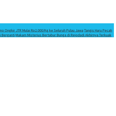
mo Ongkir JTR Mulai Rp2.000/Kg ke Seluruh Pulau Jawa
Tangis Haru Pecah
i Berganti
Makam Misterius Bertabur Bunga di Rejodadi Akhirnya Terkuak