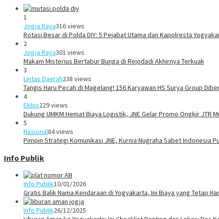
1
Jogja Raya
316 views
Rotasi Besar di Polda DIY: 5 Pejabat Utama dan Kapolresta Yogyaka
2
Jogja Raya
301 views
Makam Misterius Bertabur Bunga di Rejodadi Akhirnya Terkuak
3
Lintas Daerah
238 views
Tangis Haru Pecah di Magelang! 156 Karyawan HS Surya Group Dibe
4
Ekbis
229 views
Dukung UMKM Hemat Biaya Logistik, JNE Gelar Promo Ongkir JTR Mu
5
Nasional
84 views
Pimpin Strategi Komunikasi JNE, Kurnia Nugraha Sabet Indonesia P
Info Publik
Info Publik
10/01/2026
Gratis Balik Nama Kendaraan di Yogyakarta, Ini Biaya yang Tetap Ha
Info Publik
26/12/2025
Liburan Aman ke Yogyakarta: Ini Checklist Penting dan Lokasi Pos K