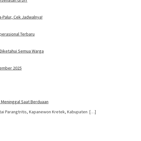
-Palur, Cek Jadwalnya!
perasional Terbaru
b Diketahui Semua Warga
vember 2025
un Meninggal Saat Berduaan
ntai Parangtritis, Kapanewon Kretek, Kabupaten […]