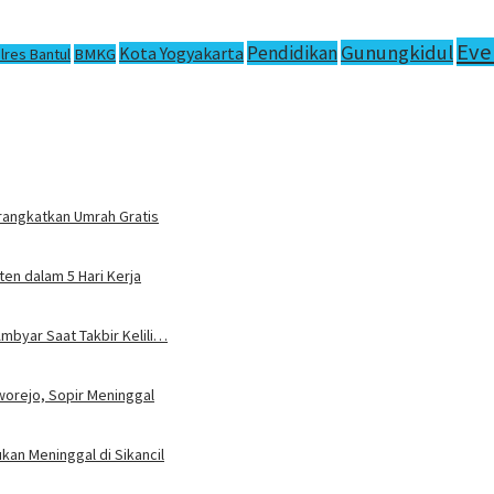
Eve
Gunungkidul
Pendidikan
Kota Yogyakarta
lres Bantul
BMKG
rangkatkan Umrah Gratis
en dalam 5 Hari Kerja
mbyar Saat Takbir Kelili…
worejo, Sopir Meninggal
an Meninggal di Sikancil