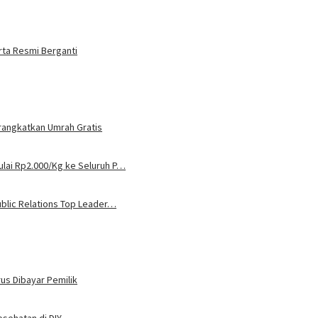
rta Resmi Berganti
rangkatkan Umrah Gratis
lai Rp2.000/Kg ke Seluruh P…
ublic Relations Top Leader…
rus Dibayar Pemilik
esehatan di DIY