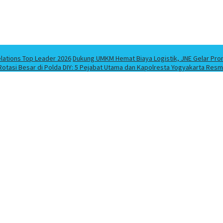
elations Top Leader 2026
Dukung UMKM Hemat Biaya Logistik, JNE Gelar Pro
Rotasi Besar di Polda DIY: 5 Pejabat Utama dan Kapolresta Yogyakarta Resm