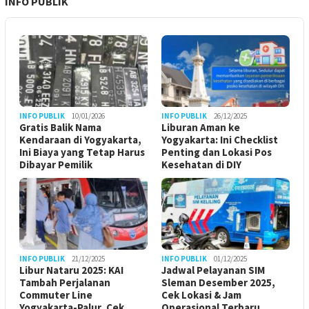
INFO PUBLIK
INFO PUBLIK
10/01/2026
INFO PUBLIK
26/12/2025
Gratis Balik Nama
Liburan Aman ke
Kendaraan di Yogyakarta,
Yogyakarta: Ini Checklist
Ini Biaya yang Tetap Harus
Penting dan Lokasi Pos
Dibayar Pemilik
Kesehatan di DIY
INFO PUBLIK
21/12/2025
INFO PUBLIK
01/12/2025
Libur Nataru 2025: KAI
Jadwal Pelayanan SIM
Tambah Perjalanan
Sleman Desember 2025,
Commuter Line
Cek Lokasi & Jam
Yogyakarta-Palur, Cek
Operasional Terbaru