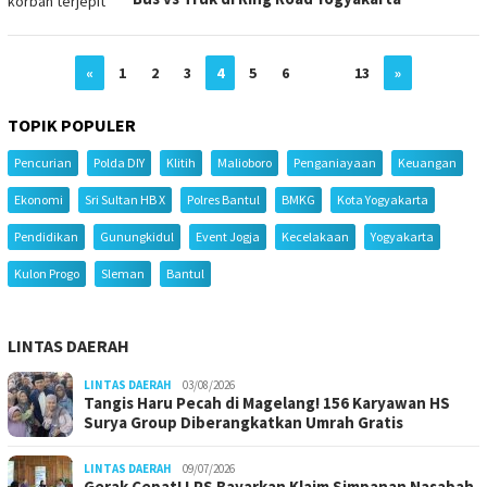
«
1
2
3
4
5
6
…
13
»
TOPIK POPULER
Pencurian
Polda DIY
Klitih
Malioboro
Penganiayaan
Keuangan
Ekonomi
Sri Sultan HB X
Polres Bantul
BMKG
Kota Yogyakarta
Pendidikan
Gunungkidul
Event Jogja
Kecelakaan
Yogyakarta
Kulon Progo
Sleman
Bantul
LINTAS DAERAH
LINTAS DAERAH
03/08/2026
Tangis Haru Pecah di Magelang! 156 Karyawan HS
Surya Group Diberangkatkan Umrah Gratis
LINTAS DAERAH
09/07/2026
Gerak Cepat! LPS Bayarkan Klaim Simpanan Nasabah