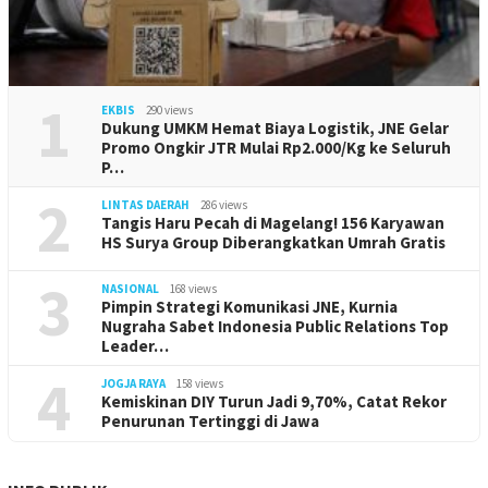
1
EKBIS
290 views
Dukung UMKM Hemat Biaya Logistik, JNE Gelar
Promo Ongkir JTR Mulai Rp2.000/Kg ke Seluruh
P…
2
LINTAS DAERAH
286 views
Tangis Haru Pecah di Magelang! 156 Karyawan
HS Surya Group Diberangkatkan Umrah Gratis
3
NASIONAL
168 views
Pimpin Strategi Komunikasi JNE, Kurnia
Nugraha Sabet Indonesia Public Relations Top
Leader…
4
JOGJA RAYA
158 views
Kemiskinan DIY Turun Jadi 9,70%, Catat Rekor
Penurunan Tertinggi di Jawa