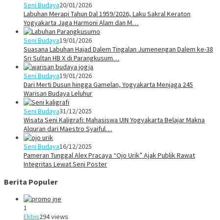
Seni Budaya
20/01/2026
Labuhan Merapi Tahun Dal 1959/2026, Laku Sakral Keraton
Yogyakarta Jaga Harmoni Alam dan M…
Seni Budaya
19/01/2026
Suasana Labuhan Hajad Dalem Tingalan Jumenengan Dalem ke-38
Sri Sultan HB X di Parangkusum…
Seni Budaya
19/01/2026
Dari Merti Dusun hingga Gamelan, Yogyakarta Menjaga 245
Warisan Budaya Leluhur
Seni Budaya
31/12/2025
Wisata Seni Kaligrafi: Mahasiswa UIN Yogyakarta Belajar Makna
Alquran dari Maestro Syaiful…
Seni Budaya
16/12/2025
Pameran Tunggal Alex Pracaya “Ojo Urik” Ajak Publik Rawat
Integritas Lewat Seni Poster
Berita Populer
1
Ekbis
294 views