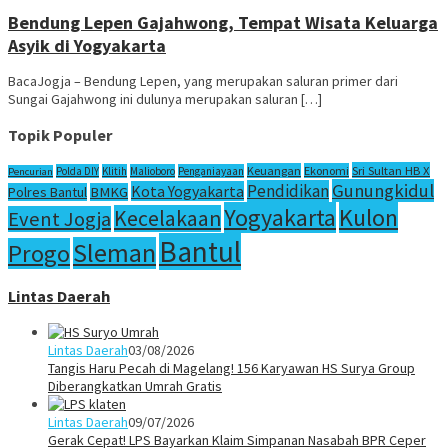
Bendung Lepen Gajahwong, Tempat Wisata Keluarga
Asyik di Yogyakarta
BacaJogja – Bendung Lepen, yang merupakan saluran primer dari
Sungai Gajahwong ini dulunya merupakan saluran […]
Topik Populer
Sri Sultan HB X
Keuangan
Ekonomi
Polda DIY
Klitih
Malioboro
Penganiayaan
Pencurian
Gunungkidul
Pendidikan
Kota Yogyakarta
Polres Bantul
BMKG
Yogyakarta
Kulon
Kecelakaan
Event Jogja
Bantul
Sleman
Progo
Lintas Daerah
Lintas Daerah
03/08/2026
Tangis Haru Pecah di Magelang! 156 Karyawan HS Surya Group
Diberangkatkan Umrah Gratis
Lintas Daerah
09/07/2026
Gerak Cepat! LPS Bayarkan Klaim Simpanan Nasabah BPR Ceper