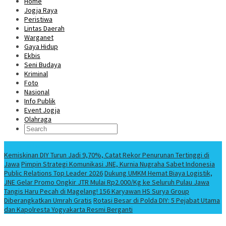
Home
Jogja Raya
Peristiwa
Lintas Daerah
Warganet
Gaya Hidup
Ekbis
Seni Budaya
Kriminal
Foto
Nasional
Info Publik
Event Jogja
Olahraga
Berita Terbaru
Kemiskinan DIY Turun Jadi 9,70%, Catat Rekor Penurunan Tertinggi di
Jawa
Pimpin Strategi Komunikasi JNE, Kurnia Nugraha Sabet Indonesia
Public Relations Top Leader 2026
Dukung UMKM Hemat Biaya Logistik,
JNE Gelar Promo Ongkir JTR Mulai Rp2.000/Kg ke Seluruh Pulau Jawa
Tangis Haru Pecah di Magelang! 156 Karyawan HS Surya Group
Diberangkatkan Umrah Gratis
Rotasi Besar di Polda DIY: 5 Pejabat Utama
dan Kapolresta Yogyakarta Resmi Berganti