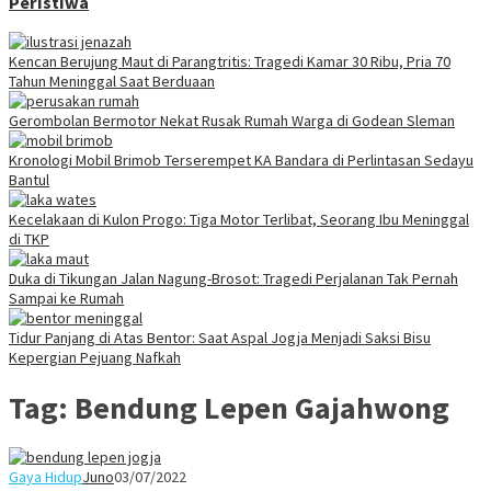
Peristiwa
Kencan Berujung Maut di Parangtritis: Tragedi Kamar 30 Ribu, Pria 70
Tahun Meninggal Saat Berduaan
Gerombolan Bermotor Nekat Rusak Rumah Warga di Godean Sleman
Kronologi Mobil Brimob Terserempet KA Bandara di Perlintasan Sedayu
Bantul
Kecelakaan di Kulon Progo: Tiga Motor Terlibat, Seorang Ibu Meninggal
di TKP
Duka di Tikungan Jalan Nagung-Brosot: Tragedi Perjalanan Tak Pernah
Sampai ke Rumah
Tidur Panjang di Atas Bentor: Saat Aspal Jogja Menjadi Saksi Bisu
Kepergian Pejuang Nafkah
Tag:
Bendung Lepen Gajahwong
Gaya Hidup
Juno
03/07/2022