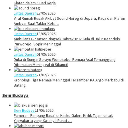
Klaten dalam 5 Hari Kerja
Lintas Daerah
27/05/2026
Viral Rumah Rusak Akibat Sound Horeg di Jepara, Kaca dan Plafon
Ambyar Saat Takbir Kelili…
Lintas Daerah
13/05/2026
Ambulans GP Ansor Ringsek Tabrak Truk Gula di Jalur Deandels
Purworejo, Sopir Meninggal
Lintas Daerah
01/05/2026
Duka di Sungai Serayu Wonosobo: Remaja Asal Temanggung
Ditemukan Meninggal di Sikancil
Lintas Daerah
21/02/2026
Kronologi Tiga Remaja Meninggal Tersambar KA Argo Merbabu di
Batang
Seni Budaya
Seni Budaya
21/06/2026
Pameran ‘Rimpang Rasa’ di Kiniko Galeri: Kritik Tajam untuk
Yogyakarta yang Katanya Pusat …