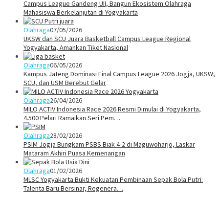
Campus League Gandeng UII, Bangun Ekosistem Olahraga
Mahasiswa Berkelanjutan di Yogyakarta
Olahraga
07/05/2026
UKSW dan SCU Juara Basketball Campus League Regional
Yogyakarta, Amankan Tiket Nasional
Olahraga
06/05/2026
Kampus Jateng Dominasi Final Campus League 2026 Jogja, UKSW,
SCU, dan USM Berebut Gelar
Olahraga
26/04/2026
MILO ACTIV Indonesia Race 2026 Resmi Dimulai di Yogyakarta,
4.500 Pelari Ramaikan Seri Pem…
Olahraga
28/02/2026
PSIM Jogja Bungkam PSBS Biak 4-2 di Maguwoharjo, Laskar
Mataram Akhiri Puasa Kemenangan
Olahraga
01/02/2026
MLSC Yogyakarta Bukti Kekuatan Pembinaan Sepak Bola Putri:
Talenta Baru Bersinar, Regenera…