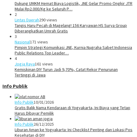
Dukung UMKM Hemat Biaya Logistik, JNE Gelar Promo Ongkir JTR
Mulai Rp2.000/Kg ke Seluruh P…
2
Lintas Daerah
290 views
Tangis Haru Pecah di Magelang! 156 Karyawan HS Surya Group
Diberangkatkan Umrah Gratis
3
Nasional
171 views
Pimpin Strategi Komunikasi JNE, Kurnia Nugraha Sabet Indonesia
Public Relations Top Leader…
4
Jogja Raya
161 views
Kemiskinan DIY Turun Jadi 9,70%, Catat Rekor Penurunan
Tertinggi di Jawa
Info Publik
Info Publik
10/01/2026
Gratis Balik Nama Kendaraan di Yogyakarta, Ini Biaya yang Tetap
Harus Dibayar Pemilik
Info Publik
26/12/2025
Liburan Aman ke Yogyakarta: Ini Checklist Penting dan Lokasi Pos
Kesehatan di DIY