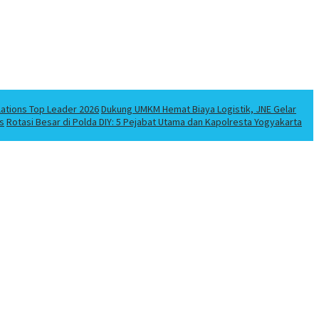
lations Top Leader 2026
Dukung UMKM Hemat Biaya Logistik, JNE Gelar
s
Rotasi Besar di Polda DIY: 5 Pejabat Utama dan Kapolresta Yogyakarta