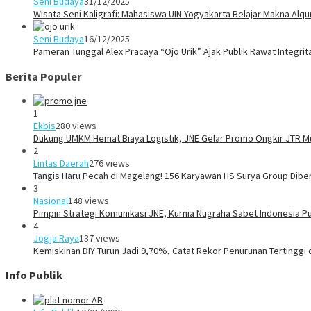
Seni Budaya
31/12/2025
Wisata Seni Kaligrafi: Mahasiswa UIN Yogyakarta Belajar Makna Alq
Seni Budaya
16/12/2025
Pameran Tunggal Alex Pracaya “Ojo Urik” Ajak Publik Rawat Integri
Berita Populer
1
Ekbis
280 views
Dukung UMKM Hemat Biaya Logistik, JNE Gelar Promo Ongkir JTR Mu
2
Lintas Daerah
276 views
Tangis Haru Pecah di Magelang! 156 Karyawan HS Surya Group Dibe
3
Nasional
148 views
Pimpin Strategi Komunikasi JNE, Kurnia Nugraha Sabet Indonesia P
4
Jogja Raya
137 views
Kemiskinan DIY Turun Jadi 9,70%, Catat Rekor Penurunan Tertinggi 
Info Publik