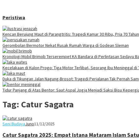
Peristiwa
Kencan Berujung Maut di Parangtritis: Tragedi Kamar 30 Ribu, Pria 70 Tah
Gerombolan Bermotor Nekat Rusak Rumah Warga di Godean Sleman
Kronologi Mobil Brimob Terserempet KA Bandara di Perlintasan Sedayu Ba
Kecelakaan di Kulon Progo: Tiga Motor Terlibat, Seorang Ibu Meninggal di
Duka di Tikungan Jalan Nagung-Brosot: Tragedi Perjalanan Tak Pernah Sa
Tidur Panjang di Atas Bentor: Saat Aspal Jogja Menjadi Saksi Bisu Keperg
Tag:
Catur Sagatra
Seni Budaya
Juno
11/12/2025
Catur Sagatra 2025: Empat Istana Mataram Islam Sat