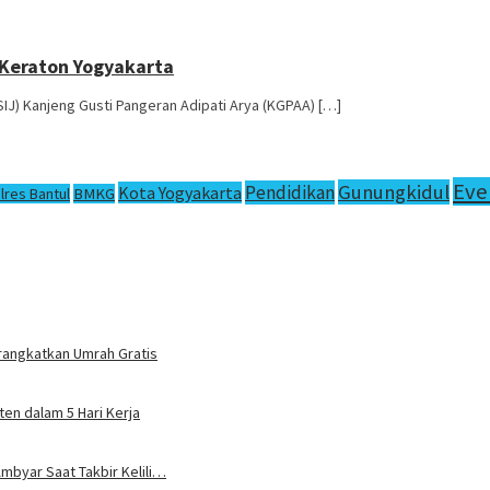
 Keraton Yogyakarta
) Kanjeng Gusti Pangeran Adipati Arya (KGPAA) […]
Eve
Gunungkidul
Pendidikan
Kota Yogyakarta
lres Bantul
BMKG
rangkatkan Umrah Gratis
en dalam 5 Hari Kerja
mbyar Saat Takbir Kelili…