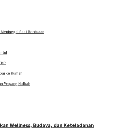
un Meninggal Saat Berduaan
ntul
 TKP
mpai ke Rumah
ian Pejuang Nafkah
ukan Wellness, Budaya, dan Keteladanan