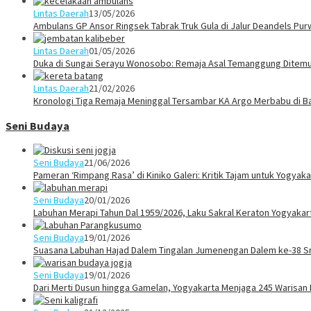
Lintas Daerah
13/05/2026
Ambulans GP Ansor Ringsek Tabrak Truk Gula di Jalur Deandels Pur
Lintas Daerah
01/05/2026
Duka di Sungai Serayu Wonosobo: Remaja Asal Temanggung Ditemuk
Lintas Daerah
21/02/2026
Kronologi Tiga Remaja Meninggal Tersambar KA Argo Merbabu di B
Seni Budaya
Seni Budaya
21/06/2026
Pameran ‘Rimpang Rasa’ di Kiniko Galeri: Kritik Tajam untuk Yogya
Seni Budaya
20/01/2026
Labuhan Merapi Tahun Dal 1959/2026, Laku Sakral Keraton Yogyaka
Seni Budaya
19/01/2026
Suasana Labuhan Hajad Dalem Tingalan Jumenengan Dalem ke-38 Sr
Seni Budaya
19/01/2026
Dari Merti Dusun hingga Gamelan, Yogyakarta Menjaga 245 Warisan