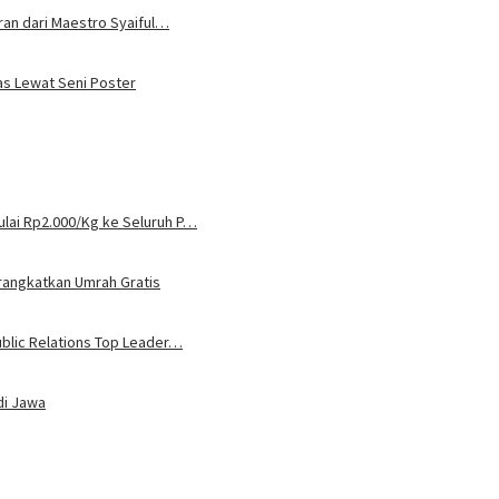
uran dari Maestro Syaiful…
tas Lewat Seni Poster
lai Rp2.000/Kg ke Seluruh P…
rangkatkan Umrah Gratis
ublic Relations Top Leader…
di Jawa