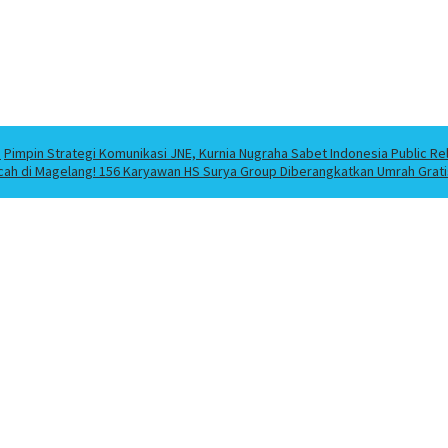
a
Pimpin Strategi Komunikasi JNE, Kurnia Nugraha Sabet Indonesia Public Re
cah di Magelang! 156 Karyawan HS Surya Group Diberangkatkan Umrah Grati