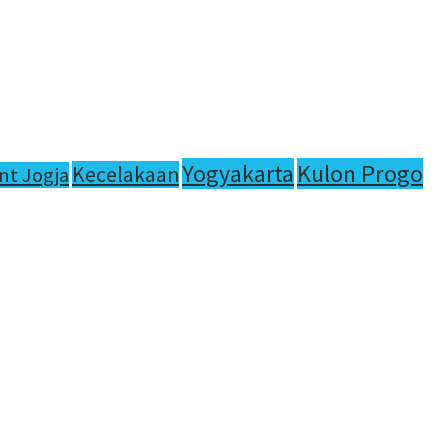
Yogyakarta
Kulon Progo
Kecelakaan
nt Jogja