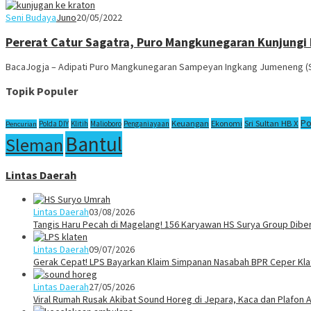
Seni Budaya
Juno
20/05/2022
Pererat Catur Sagatra, Puro Mangkunegaran Kunjungi
BacaJogja – Adipati Puro Mangkunegaran Sampeyan Ingkang Jumeneng (SIJ
Topik Populer
Po
Sri Sultan HB X
Keuangan
Ekonomi
Polda DIY
Klitih
Malioboro
Penganiayaan
Pencurian
Bantul
Sleman
Lintas Daerah
Lintas Daerah
03/08/2026
Tangis Haru Pecah di Magelang! 156 Karyawan HS Surya Group Dibe
Lintas Daerah
09/07/2026
Gerak Cepat! LPS Bayarkan Klaim Simpanan Nasabah BPR Ceper Klat
Lintas Daerah
27/05/2026
Viral Rumah Rusak Akibat Sound Horeg di Jepara, Kaca dan Plafon A