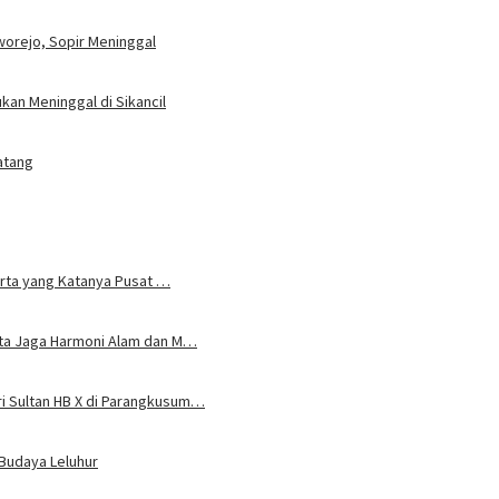
worejo, Sopir Meninggal
an Meninggal di Sikancil
atang
karta yang Katanya Pusat …
rta Jaga Harmoni Alam dan M…
i Sultan HB X di Parangkusum…
 Budaya Leluhur