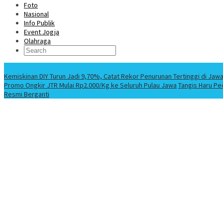
Foto
Nasional
Info Publik
Event Jogja
Olahraga
Berita Terbaru
Kemiskinan DIY Turun Jadi 9,70%, Catat Rekor Penurunan Tertinggi di Jaw
Promo Ongkir JTR Mulai Rp2.000/Kg ke Seluruh Pulau Jawa
Tangis Haru Pe
Resmi Berganti