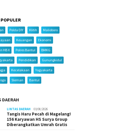
 POPULER
ian
Polda DIY
Klitih
Malioboro
iayaan
Keuangan
Ekonomi
an HB X
Polres Bantul
BMKG
gyakarta
Pendidikan
Gunungkidul
ogja
Kecelakaan
Yogyakarta
rogo
Sleman
Bantul
S DAERAH
LINTAS DAERAH
03/08/2026
Tangis Haru Pecah di Magelang!
156 Karyawan HS Surya Group
Diberangkatkan Umrah Gratis