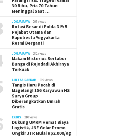
Parangtritis: Tragedi Kamar
30 Ribu, Pria 70 Tahun
Meninggal Saat …
3
JOGJA RAYA
296 views
Rotasi Besar di Polda DIY: 5
Pejabat Utama dan
Kapolresta Yogyakarta
Resmi Berganti
4
JOGJA RAYA
282 views
Makam Misterius Bertabur
Bunga di Rejodadi Akhirnya
Terkuak
5
LINTAS DAERAH
219 views
Tangis Haru Pecah di
Magelang! 156 Karyawan HS
Surya Group
Diberangkatkan Umrah
Gratis
6
EKBIS
210 views
Dukung UMKM Hemat Biaya
Logistik, JNE Gelar Promo
Ongkir JTR Mulai Rp2.000/Kg