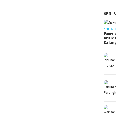
SENI 
SENI BU
Pamera
Kritik
Katan