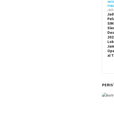
INF
PUBL
/2025
Jad
Pel
SIM
Sle
De
202
Lok
Ja
Ope
al 
PERIS