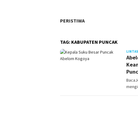
PERISTIWA
TAG:
KABUPATEN PUNCAK
LINTAS
Abel
Keam
Pun
BacaJ
mengi