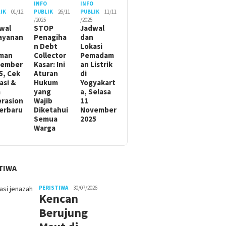
O
INFO
INFO
IK
01/12
PUBLIK
26/11
PUBLIK
11/11
/2025
/2025
wal
STOP
Jadwal
ayanan
Penagiha
dan
n Debt
Lokasi
man
Collector
Pemadam
sember
Kasar: Ini
an Listrik
5, Cek
Aturan
di
asi &
Hukum
Yogyakart
m
yang
a, Selasa
rasion
Wajib
11
Terbaru
Diketahui
November
Semua
2025
Warga
TIWA
PERISTIWA
30/07/2026
Kencan
Berujung