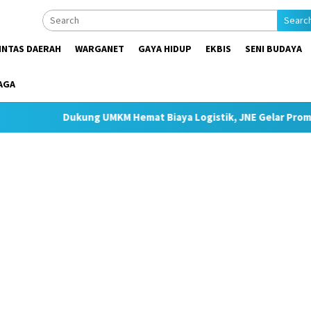
Searc
INTAS DAERAH
WARGANET
GAYA HIDUP
EKBIS
SENI BUDAYA
AGA
kung UMKM Hemat Biaya Logistik, JNE Gelar Promo Ongkir JTR Mu