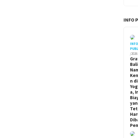
INFO 
INF
PUBL
/2026
Gra
Bal
Na
Ken
n di
Yog
a, I
Bia
yan
Tet
Har
Dib
Pem