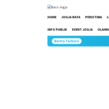
Skip
close
to
content
HOME
JOGJA RAYA
PERISTIWA
L
INFO PUBLIK
EVENT JOGJA
OLAHR
Berita Terbaru
Du