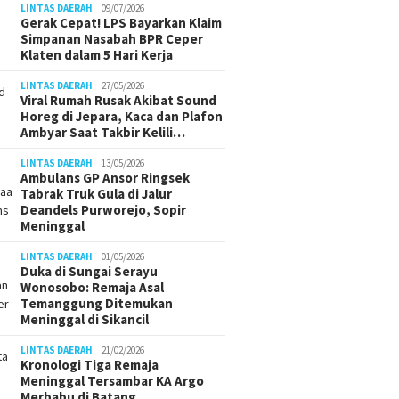
LINTAS DAERAH
09/07/2026
Gerak Cepat! LPS Bayarkan Klaim
Simpanan Nasabah BPR Ceper
Klaten dalam 5 Hari Kerja
LINTAS DAERAH
27/05/2026
Viral Rumah Rusak Akibat Sound
Horeg di Jepara, Kaca dan Plafon
Ambyar Saat Takbir Kelili…
LINTAS DAERAH
13/05/2026
Ambulans GP Ansor Ringsek
Tabrak Truk Gula di Jalur
Deandels Purworejo, Sopir
Meninggal
LINTAS DAERAH
01/05/2026
Duka di Sungai Serayu
Wonosobo: Remaja Asal
Temanggung Ditemukan
Meninggal di Sikancil
LINTAS DAERAH
21/02/2026
Kronologi Tiga Remaja
Meninggal Tersambar KA Argo
Merbabu di Batang