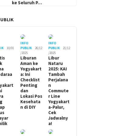
ke Seluruh P…
PUBLIK
O
INFO
INFO
IK
10/01
PUBLIK
26/12
PUBLIK
21/12
/2025
/2025
tis
Liburan
Libur
ik
Aman ke
Nataru
ma
Yogyakart
2025: KAI
daraa
a: Ini
Tambah
Checklist
Perjalana
yakart
Penting
n
ni
dan
Commute
ya
Lokasi Pos
r Line
g
Kesehata
Yogyakart
ap
n di DIY
a-Palur,
us
Cek
ayar
Jadwalny
ilik
a!