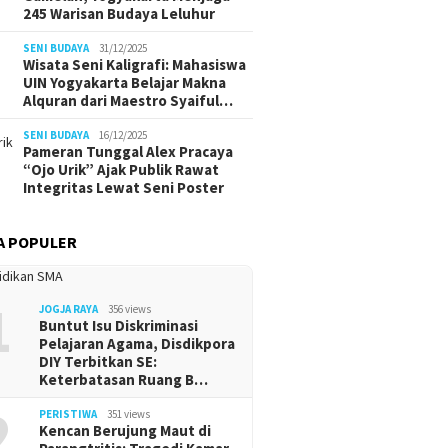
245 Warisan Budaya Leluhur
SENI BUDAYA
31/12/2025
Wisata Seni Kaligrafi: Mahasiswa
UIN Yogyakarta Belajar Makna
Alquran dari Maestro Syaiful…
SENI BUDAYA
16/12/2025
Pameran Tunggal Alex Pracaya
“Ojo Urik” Ajak Publik Rawat
Integritas Lewat Seni Poster
A POPULER
1
JOGJA RAYA
356 views
Buntut Isu Diskriminasi
Pelajaran Agama, Disdikpora
DIY Terbitkan SE:
Keterbatasan Ruang B…
2
PERISTIWA
351 views
Kencan Berujung Maut di