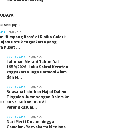
BUDAYA
DAYA
21/06/2026
n ‘Rimpang Rasa’ di Kiniko Galeri:
 Tajam untuk Yogyakarta yang
ya Pusat …
SENI BUDAYA
20/01/2026
Labuhan Merapi Tahun Dal
1959/2026, Laku Sakral Keraton
Yogyakarta Jaga Harmoni Alam
dan M…
SENI BUDAYA
19/01/2026
Suasana Labuhan Hajad Dalem
Tingalan Jumenengan Dalem ke-
38 Sri Sultan HB X di
Parangkusum…
SENI BUDAYA
19/01/2026
Dari Merti Dusun hingga
Gamelan, Yogyakarta Menjaga