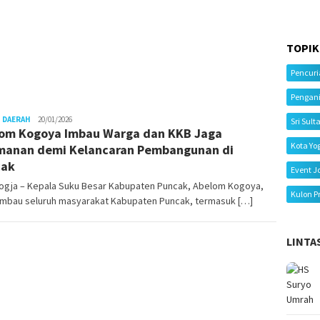
TOPIK
Pencur
Pengan
 DAERAH
Juno
20/01/2026
Sri Sult
om Kogoya Imbau Warga dan KKB Jaga
Kota Yo
anan demi Kelancaran Pembangunan di
cak
Event J
ogja – Kepala Suku Besar Kabupaten Puncak, Abelom Kogoya,
Kulon P
mbau seluruh masyarakat Kabupaten Puncak, termasuk […]
LINTA