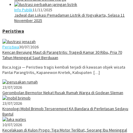
Info Publik
11/11/2025
Jadwal dan Lokasi Pemadaman Listrik di Yogyakarta, Selasa 11
November 2025
Peristiwa
Peristiwa
30/07/2026
Kencan Berujung Maut di Parangtritis: Tragedi Kamar 30 Ribu, Pria 70
Tahun Meninggal Saat Berduaan
BacaJogja — Peristiwa tragis kembali terjadi di kawasan objek wisata
Pantai Parangtritis, Kapanewon Kretek, Kabupaten […]
23/07/2026
Gerombolan Bermotor Nekat Rusak Rumah Warga di Godean Sleman
23/07/2026
Kronologi Mobil Brimob Terserempet KA Bandara di Perlintasan Sedayu
Bantul
10/07/2026
Kecelakaan di Kulon Progo: Tiga Motor Terlibat, Seorang Ibu Meninggal