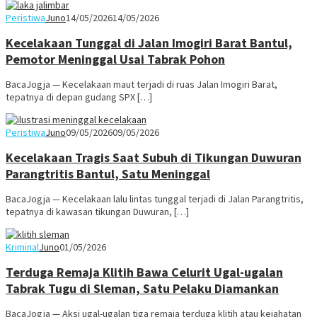
Peristiwa
Juno
14/05/2026
14/05/2026
Kecelakaan Tunggal di Jalan Imogiri Barat Bantul,
Pemotor Meninggal Usai Tabrak Pohon
BacaJogja — Kecelakaan maut terjadi di ruas Jalan Imogiri Barat,
tepatnya di depan gudang SPX […]
Peristiwa
Juno
09/05/2026
09/05/2026
Kecelakaan Tragis Saat Subuh di Tikungan Duwuran
Parangtritis Bantul, Satu Meninggal
BacaJogja — Kecelakaan lalu lintas tunggal terjadi di Jalan Parangtritis,
tepatnya di kawasan tikungan Duwuran, […]
Kriminal
Juno
01/05/2026
Terduga Remaja Klitih Bawa Celurit Ugal-ugalan
Tabrak Tugu di Sleman, Satu Pelaku Diamankan
BacaJogja — Aksi ugal-ugalan tiga remaja terduga klitih atau kejahatan