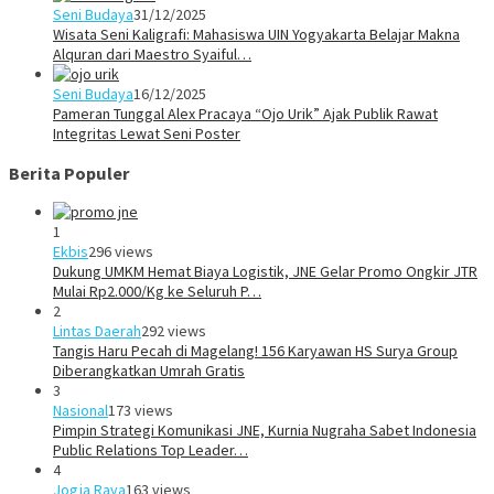
Seni Budaya
31/12/2025
Wisata Seni Kaligrafi: Mahasiswa UIN Yogyakarta Belajar Makna
Alquran dari Maestro Syaiful…
Seni Budaya
16/12/2025
Pameran Tunggal Alex Pracaya “Ojo Urik” Ajak Publik Rawat
Integritas Lewat Seni Poster
Berita Populer
1
Ekbis
296 views
Dukung UMKM Hemat Biaya Logistik, JNE Gelar Promo Ongkir JTR
Mulai Rp2.000/Kg ke Seluruh P…
2
Lintas Daerah
292 views
Tangis Haru Pecah di Magelang! 156 Karyawan HS Surya Group
Diberangkatkan Umrah Gratis
3
Nasional
173 views
Pimpin Strategi Komunikasi JNE, Kurnia Nugraha Sabet Indonesia
Public Relations Top Leader…
4
Jogja Raya
163 views