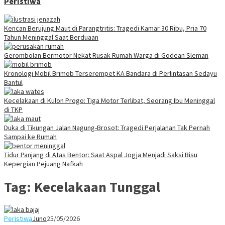
Peristiwa
Kencan Berujung Maut di Parangtritis: Tragedi Kamar 30 Ribu, Pria 70
Tahun Meninggal Saat Berduaan
Gerombolan Bermotor Nekat Rusak Rumah Warga di Godean Sleman
Kronologi Mobil Brimob Terserempet KA Bandara di Perlintasan Sedayu
Bantul
Kecelakaan di Kulon Progo: Tiga Motor Terlibat, Seorang Ibu Meninggal
di TKP
Duka di Tikungan Jalan Nagung-Brosot: Tragedi Perjalanan Tak Pernah
Sampai ke Rumah
Tidur Panjang di Atas Bentor: Saat Aspal Jogja Menjadi Saksi Bisu
Kepergian Pejuang Nafkah
Tag:
Kecelakaan Tunggal
Peristiwa
Juno
25/05/2026