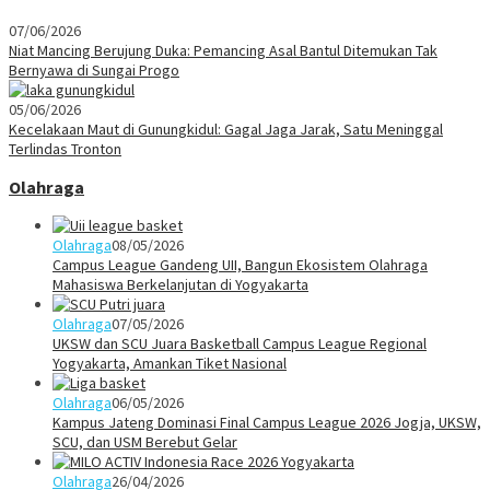
07/06/2026
Niat Mancing Berujung Duka: Pemancing Asal Bantul Ditemukan Tak
Bernyawa di Sungai Progo
05/06/2026
Kecelakaan Maut di Gunungkidul: Gagal Jaga Jarak, Satu Meninggal
Terlindas Tronton
Olahraga
Olahraga
08/05/2026
Campus League Gandeng UII, Bangun Ekosistem Olahraga
Mahasiswa Berkelanjutan di Yogyakarta
Olahraga
07/05/2026
UKSW dan SCU Juara Basketball Campus League Regional
Yogyakarta, Amankan Tiket Nasional
Olahraga
06/05/2026
Kampus Jateng Dominasi Final Campus League 2026 Jogja, UKSW,
SCU, dan USM Berebut Gelar
Olahraga
26/04/2026