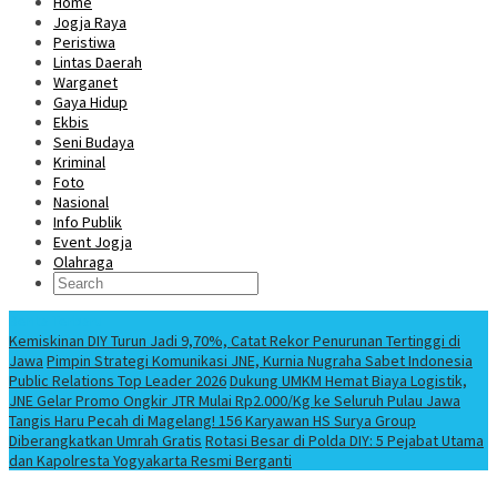
Home
Jogja Raya
Peristiwa
Lintas Daerah
Warganet
Gaya Hidup
Ekbis
Seni Budaya
Kriminal
Foto
Nasional
Info Publik
Event Jogja
Olahraga
Berita Terbaru
Kemiskinan DIY Turun Jadi 9,70%, Catat Rekor Penurunan Tertinggi di
Jawa
Pimpin Strategi Komunikasi JNE, Kurnia Nugraha Sabet Indonesia
Public Relations Top Leader 2026
Dukung UMKM Hemat Biaya Logistik,
JNE Gelar Promo Ongkir JTR Mulai Rp2.000/Kg ke Seluruh Pulau Jawa
Tangis Haru Pecah di Magelang! 156 Karyawan HS Surya Group
Diberangkatkan Umrah Gratis
Rotasi Besar di Polda DIY: 5 Pejabat Utama
dan Kapolresta Yogyakarta Resmi Berganti