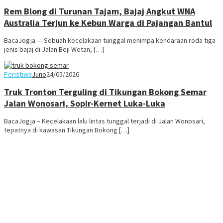
Rem Blong di Turunan Tajam, Bajaj Angkut WNA
Australia Terjun ke Kebun Warga di Pajangan Bantul
BacaJogja — Sebuah kecelakaan tunggal menimpa kendaraan roda tiga
jenis bajaj di Jalan Beji Wetan, […]
Peristiwa
Juno
24/05/2026
Truk Tronton Terguling di Tikungan Bokong Semar
Jalan Wonosari, Sopir-Kernet Luka-Luka
BacaJogja – Kecelakaan lalu lintas tunggal terjadi di Jalan Wonosari,
tepatnya di kawasan Tikungan Bokong […]