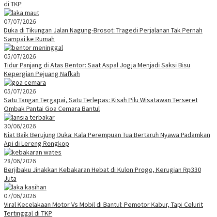
di TKP
07/07/2026
Duka di Tikungan Jalan Nagung-Brosot: Tragedi Perjalanan Tak Pernah
Sampai ke Rumah
05/07/2026
Tidur Panjang di Atas Bentor: Saat Aspal Jogja Menjadi Saksi Bisu
Kepergian Pejuang Nafkah
05/07/2026
Satu Tangan Tergapai, Satu Terlepas: Kisah Pilu Wisatawan Terseret
Ombak Pantai Goa Cemara Bantul
30/06/2026
Niat Baik Berujung Duka: Kala Perempuan Tua Bertaruh Nyawa Padamkan
Api di Lereng Rongkop
28/06/2026
Berjibaku Jinakkan Kebakaran Hebat di Kulon Progo, Kerugian Rp330
Juta
07/06/2026
Viral Kecelakaan Motor Vs Mobil di Bantul: Pemotor Kabur, Tapi Celurit
Tertinggal di TKP