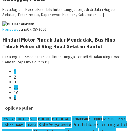
BacaJogja – Kecelakaan lalu lintas tunggal terjadi di Jalan Bugisan
Selatan, Tirtonirmolo, Kapanewon Kasihan, Kabupaten […]
Peristiwa
Juno
07/03/2026
Hindari Motor Pindah Jalur Mendadak, Bus Hino
Tabrak Pohon di Ring Road Selatan Bantul
BacaJogja – Kecelakaan lalu lintas tunggal terjadi di Jalan Ring Road
Selatan, tepatnya di timur […]
1
2
3
…
16
»
Topik Populer
Sri Sultan HB X
Keuangan
Ekonomi
Polda DIY
Klitih
Malioboro
Penganiayaan
Pencurian
Gunungkidul
Pendidikan
Kota Yogyakarta
Polres Bantul
BMKG