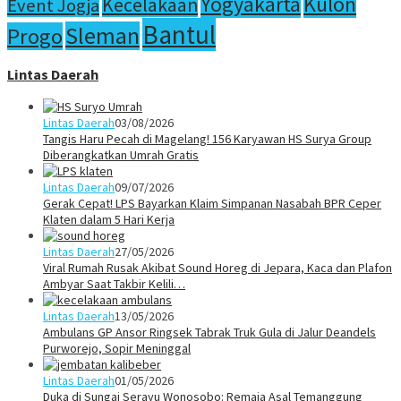
Yogyakarta
Kulon
Kecelakaan
Event Jogja
Bantul
Sleman
Progo
Lintas Daerah
Lintas Daerah
03/08/2026
Tangis Haru Pecah di Magelang! 156 Karyawan HS Surya Group
Diberangkatkan Umrah Gratis
Lintas Daerah
09/07/2026
Gerak Cepat! LPS Bayarkan Klaim Simpanan Nasabah BPR Ceper
Klaten dalam 5 Hari Kerja
Lintas Daerah
27/05/2026
Viral Rumah Rusak Akibat Sound Horeg di Jepara, Kaca dan Plafon
Ambyar Saat Takbir Kelili…
Lintas Daerah
13/05/2026
Ambulans GP Ansor Ringsek Tabrak Truk Gula di Jalur Deandels
Purworejo, Sopir Meninggal
Lintas Daerah
01/05/2026
Duka di Sungai Serayu Wonosobo: Remaja Asal Temanggung