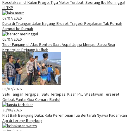
Kecelakaan di Kulon Progo: Tiga Motor Terlibat, Seorang Ibu Meninggal
di TKP
07/07/2026
Duka di Tikungan Jalan Nagung-Brosot: Tragedi Perjalanan Tak Pernah
Sampai ke Rumah
05/07/2026
Tidur Panjang di Atas Bentor: Saat Aspal Jogja Menjadi Saksi Bisu
Kepergian Pejuang Nafkah
05/07/2026
Satu Tangan Tergapai, Satu Terlepas: Kisah Pilu Wisatawan Terseret
Ombak Pantai Goa Cemara Bantul
30/06/2026
Niat Baik Berujung Duka: Kala Perempuan Tua Bertaruh Nyawa Padamkan
Api di Lereng Rongkop
28/06/2026