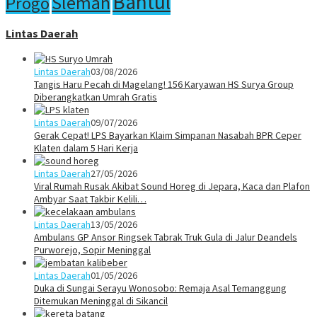
Bantul
Sleman
Progo
Lintas Daerah
Lintas Daerah
03/08/2026
Tangis Haru Pecah di Magelang! 156 Karyawan HS Surya Group
Diberangkatkan Umrah Gratis
Lintas Daerah
09/07/2026
Gerak Cepat! LPS Bayarkan Klaim Simpanan Nasabah BPR Ceper
Klaten dalam 5 Hari Kerja
Lintas Daerah
27/05/2026
Viral Rumah Rusak Akibat Sound Horeg di Jepara, Kaca dan Plafon
Ambyar Saat Takbir Kelili…
Lintas Daerah
13/05/2026
Ambulans GP Ansor Ringsek Tabrak Truk Gula di Jalur Deandels
Purworejo, Sopir Meninggal
Lintas Daerah
01/05/2026
Duka di Sungai Serayu Wonosobo: Remaja Asal Temanggung
Ditemukan Meninggal di Sikancil