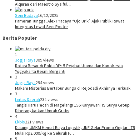
Alquran dari Maestro Syaiful…
Seni Budaya
16/12/2025
Pameran Tunggal Alex Pracaya “Ojo Urik” Ajak Publik Rawat
Integritas Lewat Seni Poster
Berita Populer
1
Jogja Raya
309 views
Rotasi Besar di Polda DIY: 5 Pejabat Utama dan Kapolresta
Yogyakarta Resmi Berganti
2
Jogja Raya
294 views
Makam Misterius Bertabur Bunga di Rejodadi Akhirnya Terkuak
3
Lintas Daerah
232 views
Tangis Haru Pecah di Magelang! 156 Karyawan HS Surya Group
Diberangkatkan Umrah Gratis
4
Ekbis
221 views
Dukung UMKM Hemat Biaya Logistik, JNE Gelar Promo Ongkir JTR
Mulai Rp2.000/Kg ke Seluruh P…
5