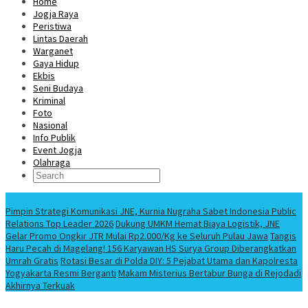
Home
Jogja Raya
Peristiwa
Lintas Daerah
Warganet
Gaya Hidup
Ekbis
Seni Budaya
Kriminal
Foto
Nasional
Info Publik
Event Jogja
Olahraga
Berita Terbaru
Pimpin Strategi Komunikasi JNE, Kurnia Nugraha Sabet Indonesia Public
Relations Top Leader 2026
Dukung UMKM Hemat Biaya Logistik, JNE
Gelar Promo Ongkir JTR Mulai Rp2.000/Kg ke Seluruh Pulau Jawa
Tangis
Haru Pecah di Magelang! 156 Karyawan HS Surya Group Diberangkatkan
Umrah Gratis
Rotasi Besar di Polda DIY: 5 Pejabat Utama dan Kapolresta
Yogyakarta Resmi Berganti
Makam Misterius Bertabur Bunga di Rejodadi
Akhirnya Terkuak