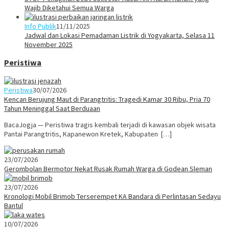
Wajib Diketahui Semua Warga
Info Publik
11/11/2025
Jadwal dan Lokasi Pemadaman Listrik di Yogyakarta, Selasa 11
November 2025
Peristiwa
Peristiwa
30/07/2026
Kencan Berujung Maut di Parangtritis: Tragedi Kamar 30 Ribu, Pria 70
Tahun Meninggal Saat Berduaan
BacaJogja — Peristiwa tragis kembali terjadi di kawasan objek wisata
Pantai Parangtritis, Kapanewon Kretek, Kabupaten […]
23/07/2026
Gerombolan Bermotor Nekat Rusak Rumah Warga di Godean Sleman
23/07/2026
Kronologi Mobil Brimob Terserempet KA Bandara di Perlintasan Sedayu
Bantul
10/07/2026