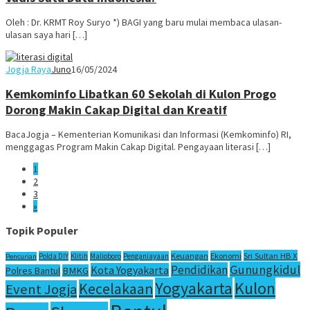
Oleh : Dr. KRMT Roy Suryo *) BAGI yang baru mulai membaca ulasan-
ulasan saya hari […]
Jogja Raya
Juno
16/05/2024
Kemkominfo Libatkan 60 Sekolah di Kulon Progo
Dorong Makin Cakap Digital dan Kreatif
BacaJogja – Kementerian Komunikasi dan Informasi (Kemkominfo) RI,
menggagas Program Makin Cakap Digital. Pengayaan literasi […]
1
2
3
»
Topik Populer
Sri Sultan HB X
Keuangan
Ekonomi
Polda DIY
Klitih
Malioboro
Penganiayaan
Pencurian
Gunungkidul
Pendidikan
Kota Yogyakarta
Polres Bantul
BMKG
Yogyakarta
Kulon
Kecelakaan
Event Jogja