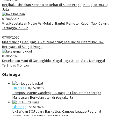
Berjibaku Jinakkan Kebakaran Hebat di Kulon Progo, Kerugian Rp330
Juta
07/06/2026
Viral Kecelakaan Motor Vs Mobil di Bantul: Pemotor Kabur, Tapi Celurit
Tertinggal di TKP
07/06/2026
Niat Mancing Berujung Duka: Pemancing Asal Bantul Ditemukan Tak
Bernyawa di Sungai Progo
05/06/2026
Kecelakaan Maut di Gunungkidul: Gagal Jaga Jarak, Satu Meninggal
Terlindas Tronton
Olahraga
Olahraga
08/05/2026
Campus League Gandeng UII, Bangun Ekosistem Olahraga
Mahasiswa Berkelanjutan di Yogyakarta
Olahraga
07/05/2026
UKSW dan SCU Juara Basketball Campus League Regional