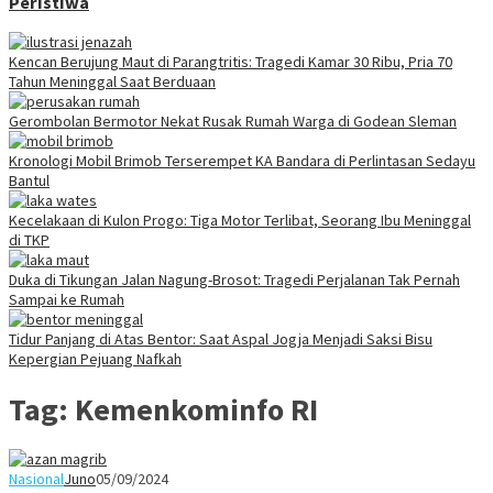
Peristiwa
Kencan Berujung Maut di Parangtritis: Tragedi Kamar 30 Ribu, Pria 70
Tahun Meninggal Saat Berduaan
Gerombolan Bermotor Nekat Rusak Rumah Warga di Godean Sleman
Kronologi Mobil Brimob Terserempet KA Bandara di Perlintasan Sedayu
Bantul
Kecelakaan di Kulon Progo: Tiga Motor Terlibat, Seorang Ibu Meninggal
di TKP
Duka di Tikungan Jalan Nagung-Brosot: Tragedi Perjalanan Tak Pernah
Sampai ke Rumah
Tidur Panjang di Atas Bentor: Saat Aspal Jogja Menjadi Saksi Bisu
Kepergian Pejuang Nafkah
Tag:
Kemenkominfo RI
Nasional
Juno
05/09/2024