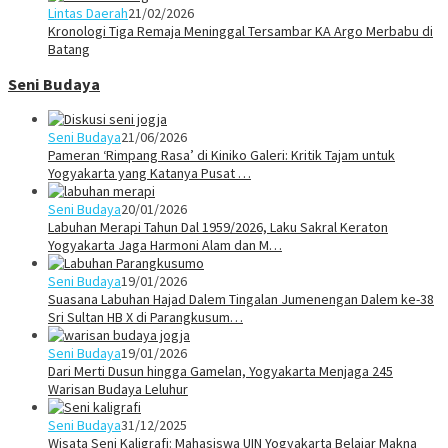
Lintas Daerah
21/02/2026
Kronologi Tiga Remaja Meninggal Tersambar KA Argo Merbabu di
Batang
Seni Budaya
Seni Budaya
21/06/2026
Pameran ‘Rimpang Rasa’ di Kiniko Galeri: Kritik Tajam untuk
Yogyakarta yang Katanya Pusat …
Seni Budaya
20/01/2026
Labuhan Merapi Tahun Dal 1959/2026, Laku Sakral Keraton
Yogyakarta Jaga Harmoni Alam dan M…
Seni Budaya
19/01/2026
Suasana Labuhan Hajad Dalem Tingalan Jumenengan Dalem ke-38
Sri Sultan HB X di Parangkusum…
Seni Budaya
19/01/2026
Dari Merti Dusun hingga Gamelan, Yogyakarta Menjaga 245
Warisan Budaya Leluhur
Seni Budaya
31/12/2025
Wisata Seni Kaligrafi: Mahasiswa UIN Yogyakarta Belajar Makna