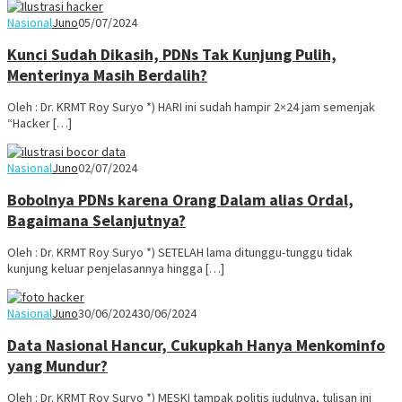
Nasional
Juno
05/07/2024
Kunci Sudah Dikasih, PDNs Tak Kunjung Pulih,
Menterinya Masih Berdalih?
Oleh : Dr. KRMT Roy Suryo *) HARI ini sudah hampir 2×24 jam semenjak
“Hacker […]
Nasional
Juno
02/07/2024
Bobolnya PDNs karena Orang Dalam alias Ordal,
Bagaimana Selanjutnya?
Oleh : Dr. KRMT Roy Suryo *) SETELAH lama ditunggu-tunggu tidak
kunjung keluar penjelasannya hingga […]
Nasional
Juno
30/06/2024
30/06/2024
Data Nasional Hancur, Cukupkah Hanya Menkominfo
yang Mundur?
Oleh : Dr. KRMT Roy Suryo *) MESKI tampak politis judulnya, tulisan ini