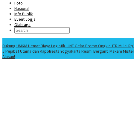
Foto
Nasional
Info Publik
Event Jogja
Olahraga
Berita Terbaru
Dukung UMKM Hemat Biaya Logistik, JNE Gelar Promo Ongkir JTR Mulai Rp
5 Pejabat Utama dan Kapolresta Yogyakarta Resmi Berganti
Makam Misteri
Alasan!