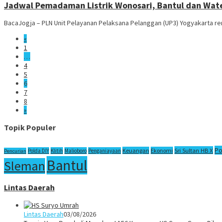
Jadwal Pemadaman Listrik Wonosari, Bantul dan Wate
BacaJogja – PLN Unit Pelayanan Pelaksana Pelanggan (UP3) Yogyakarta renc
«
1
…
4
5
6
7
8
»
Topik Populer
Po
Sri Sultan HB X
Keuangan
Ekonomi
Polda DIY
Klitih
Malioboro
Penganiayaan
Pencurian
Bantul
Sleman
Lintas Daerah
Lintas Daerah
03/08/2026