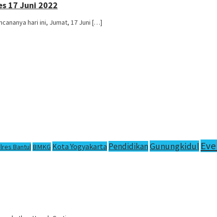
s 17 Juni 2022
ananya hari ini, Jumat, 17 Juni […]
Eve
Gunungkidul
Pendidikan
Kota Yogyakarta
lres Bantul
BMKG