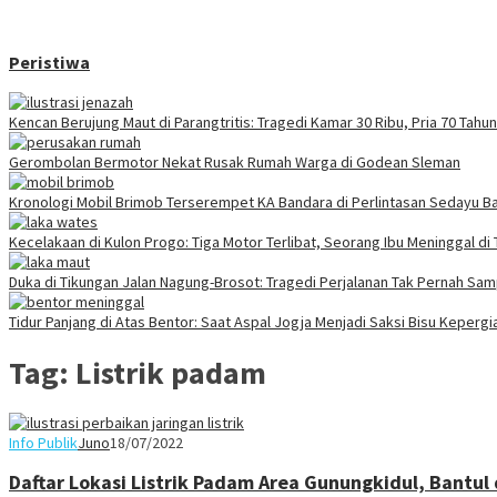
Peristiwa
Kencan Berujung Maut di Parangtritis: Tragedi Kamar 30 Ribu, Pria 70 Tah
Gerombolan Bermotor Nekat Rusak Rumah Warga di Godean Sleman
Kronologi Mobil Brimob Terserempet KA Bandara di Perlintasan Sedayu Ba
Kecelakaan di Kulon Progo: Tiga Motor Terlibat, Seorang Ibu Meninggal di
Duka di Tikungan Jalan Nagung-Brosot: Tragedi Perjalanan Tak Pernah Sa
Tidur Panjang di Atas Bentor: Saat Aspal Jogja Menjadi Saksi Bisu Keperg
Tag:
Listrik padam
Info Publik
Juno
18/07/2022
Daftar Lokasi Listrik Padam Area Gunungkidul, Bantul