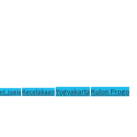
Yogyakarta
Kulon Progo
Kecelakaan
nt Jogja