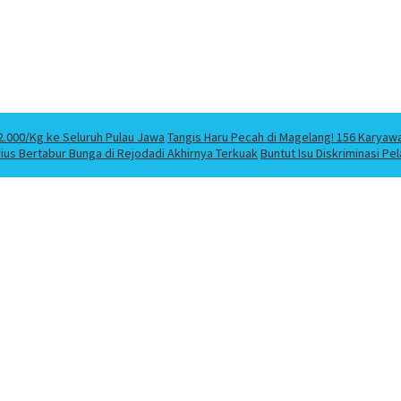
2.000/Kg ke Seluruh Pulau Jawa
Tangis Haru Pecah di Magelang! 156 Karyaw
us Bertabur Bunga di Rejodadi Akhirnya Terkuak
Buntut Isu Diskriminasi P