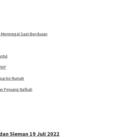
un Meninggal Saat Berduaan
ntul
 TKP
mpai ke Rumah
ian Pejuang Nafkah
 dan Sleman 19 Juli 2022