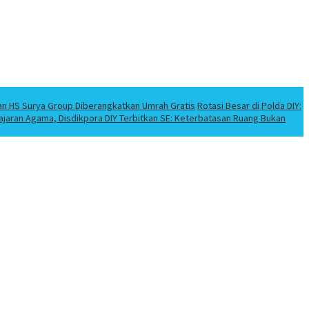
an HS Surya Group Diberangkatkan Umrah Gratis
Rotasi Besar di Polda DIY:
elajaran Agama, Disdikpora DIY Terbitkan SE: Keterbatasan Ruang Bukan