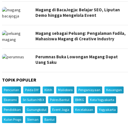
Magang di BacaJogja: Belajar SEO, Liputan
Demo hingga Mengelola Event
Magang sebagai Peluang: Pengalaman Fadila,
Mahasiswa Magang di Creative Industry
Perumnas Buka Lowongan Magang Dapat
Uang Saku
TOPIK POPULER
Pencurian
Polda DIY
Klitih
Malioboro
Penganiayaan
Keuangan
Ekonomi
Sri Sultan HB X
Polres Bantul
BMKG
Kota Yogyakarta
Pendidikan
Gunungkidul
Event Jogja
Kecelakaan
Yogyakarta
Kulon Progo
Sleman
Bantul