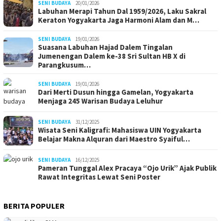
SENI BUDAYA
20/01/2026
Labuhan Merapi Tahun Dal 1959/2026, Laku Sakral
Keraton Yogyakarta Jaga Harmoni Alam dan M…
SENI BUDAYA
19/01/2026
Suasana Labuhan Hajad Dalem Tingalan
Jumenengan Dalem ke-38 Sri Sultan HB X di
Parangkusum…
SENI BUDAYA
19/01/2026
Dari Merti Dusun hingga Gamelan, Yogyakarta
Menjaga 245 Warisan Budaya Leluhur
SENI BUDAYA
31/12/2025
Wisata Seni Kaligrafi: Mahasiswa UIN Yogyakarta
Belajar Makna Alquran dari Maestro Syaiful…
SENI BUDAYA
16/12/2025
Pameran Tunggal Alex Pracaya “Ojo Urik” Ajak Publik
Rawat Integritas Lewat Seni Poster
BERITA POPULER