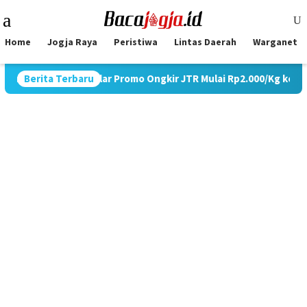
Skip
Mobile
to
Menu
content
Home
Jogja Raya
Peristiwa
Lintas Daerah
Warganet
stik, JNE Gelar Promo Ongkir JTR Mulai Rp2.000/Kg ke Seluruh P
Berita Terbaru