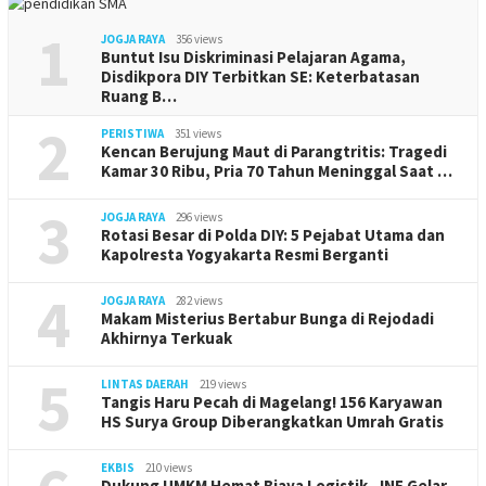
1
JOGJA RAYA
356 views
Buntut Isu Diskriminasi Pelajaran Agama,
Disdikpora DIY Terbitkan SE: Keterbatasan
Ruang B…
2
PERISTIWA
351 views
Kencan Berujung Maut di Parangtritis: Tragedi
Kamar 30 Ribu, Pria 70 Tahun Meninggal Saat …
3
JOGJA RAYA
296 views
Rotasi Besar di Polda DIY: 5 Pejabat Utama dan
Kapolresta Yogyakarta Resmi Berganti
4
JOGJA RAYA
282 views
Makam Misterius Bertabur Bunga di Rejodadi
Akhirnya Terkuak
5
LINTAS DAERAH
219 views
Tangis Haru Pecah di Magelang! 156 Karyawan
HS Surya Group Diberangkatkan Umrah Gratis
EKBIS
210 views
Dukung UMKM Hemat Biaya Logistik, JNE Gelar