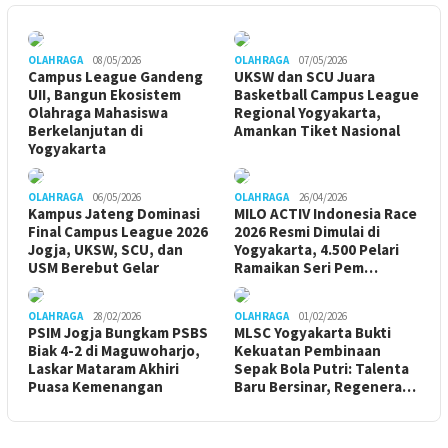
OLAHRAGA
08/05/2026
OLAHRAGA
07/05/2026
Campus League Gandeng
UKSW dan SCU Juara
UII, Bangun Ekosistem
Basketball Campus League
Olahraga Mahasiswa
Regional Yogyakarta,
Berkelanjutan di
Amankan Tiket Nasional
Yogyakarta
OLAHRAGA
06/05/2026
OLAHRAGA
26/04/2026
Kampus Jateng Dominasi
MILO ACTIV Indonesia Race
Final Campus League 2026
2026 Resmi Dimulai di
Jogja, UKSW, SCU, dan
Yogyakarta, 4.500 Pelari
USM Berebut Gelar
Ramaikan Seri Pem…
OLAHRAGA
28/02/2026
OLAHRAGA
01/02/2026
PSIM Jogja Bungkam PSBS
MLSC Yogyakarta Bukti
Biak 4-2 di Maguwoharjo,
Kekuatan Pembinaan
Laskar Mataram Akhiri
Sepak Bola Putri: Talenta
Puasa Kemenangan
Baru Bersinar, Regenera…