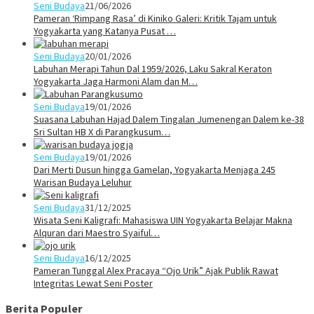
Seni Budaya
21/06/2026
Pameran ‘Rimpang Rasa’ di Kiniko Galeri: Kritik Tajam untuk
Yogyakarta yang Katanya Pusat …
Seni Budaya
20/01/2026
Labuhan Merapi Tahun Dal 1959/2026, Laku Sakral Keraton
Yogyakarta Jaga Harmoni Alam dan M…
Seni Budaya
19/01/2026
Suasana Labuhan Hajad Dalem Tingalan Jumenengan Dalem ke-38
Sri Sultan HB X di Parangkusum…
Seni Budaya
19/01/2026
Dari Merti Dusun hingga Gamelan, Yogyakarta Menjaga 245
Warisan Budaya Leluhur
Seni Budaya
31/12/2025
Wisata Seni Kaligrafi: Mahasiswa UIN Yogyakarta Belajar Makna
Alquran dari Maestro Syaiful…
Seni Budaya
16/12/2025
Pameran Tunggal Alex Pracaya “Ojo Urik” Ajak Publik Rawat
Integritas Lewat Seni Poster
Berita Populer