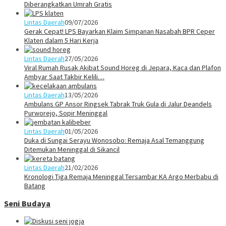
Diberangkatkan Umrah Gratis
Lintas Daerah
09/07/2026
Gerak Cepat! LPS Bayarkan Klaim Simpanan Nasabah BPR Ceper
Klaten dalam 5 Hari Kerja
Lintas Daerah
27/05/2026
Viral Rumah Rusak Akibat Sound Horeg di Jepara, Kaca dan Plafon
Ambyar Saat Takbir Kelili…
Lintas Daerah
13/05/2026
Ambulans GP Ansor Ringsek Tabrak Truk Gula di Jalur Deandels
Purworejo, Sopir Meninggal
Lintas Daerah
01/05/2026
Duka di Sungai Serayu Wonosobo: Remaja Asal Temanggung
Ditemukan Meninggal di Sikancil
Lintas Daerah
21/02/2026
Kronologi Tiga Remaja Meninggal Tersambar KA Argo Merbabu di
Batang
Seni Budaya