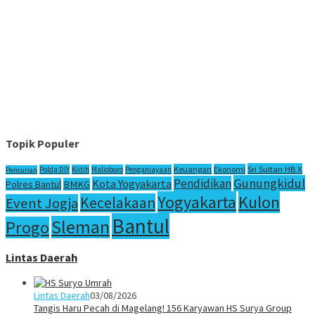
Topik Populer
Sri Sultan HB X
Keuangan
Ekonomi
Polda DIY
Klitih
Malioboro
Penganiayaan
Pencurian
Gunungkidul
Pendidikan
Kota Yogyakarta
Polres Bantul
BMKG
Yogyakarta
Kulon
Kecelakaan
Event Jogja
Bantul
Sleman
Progo
Lintas Daerah
Lintas Daerah
03/08/2026
Tangis Haru Pecah di Magelang! 156 Karyawan HS Surya Group