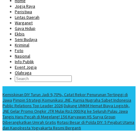
Home
Jogja Raya
Peristiwa
Lintas Daerah
Warganet
Gaya Hidup
Ekbis
Seni Budaya
Kriminal
Foto
Nasional
Info Publik
Event Jogja
Olahraga
Berita Terbaru
Kemiskinan DIY Turun Jadi 9,70%, Catat Rekor Penurunan Tertinggi di
Jawa
Pimpin Strategi Komunikasi JNE, Kurnia Nugraha Sabet Indonesia
Public Relations Top Leader 2026
Dukung UMKM Hemat Biaya Logistik,
JNE Gelar Promo Ongkir JTR Mulai Rp2.000/Kg ke Seluruh Pulau Jawa
Tangis Haru Pecah di Magelang! 156 Karyawan HS Surya Group
Diberangkatkan Umrah Gratis
Rotasi Besar di Polda DIY: 5 Pejabat Utama
dan Kapolresta Yogyakarta Resmi Berganti