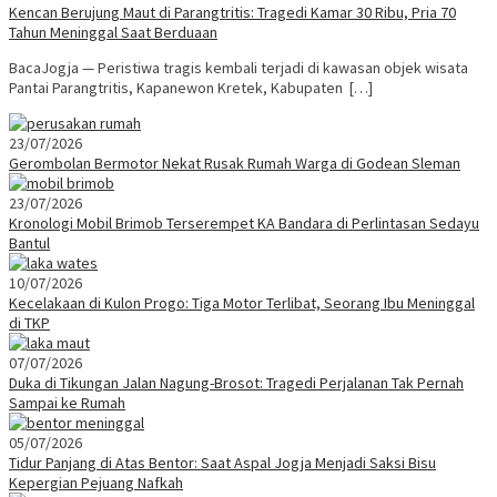
Kencan Berujung Maut di Parangtritis: Tragedi Kamar 30 Ribu, Pria 70
Tahun Meninggal Saat Berduaan
BacaJogja — Peristiwa tragis kembali terjadi di kawasan objek wisata
Pantai Parangtritis, Kapanewon Kretek, Kabupaten […]
23/07/2026
Gerombolan Bermotor Nekat Rusak Rumah Warga di Godean Sleman
23/07/2026
Kronologi Mobil Brimob Terserempet KA Bandara di Perlintasan Sedayu
Bantul
10/07/2026
Kecelakaan di Kulon Progo: Tiga Motor Terlibat, Seorang Ibu Meninggal
di TKP
07/07/2026
Duka di Tikungan Jalan Nagung-Brosot: Tragedi Perjalanan Tak Pernah
Sampai ke Rumah
05/07/2026
Tidur Panjang di Atas Bentor: Saat Aspal Jogja Menjadi Saksi Bisu
Kepergian Pejuang Nafkah