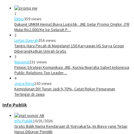
1
Ekbis
359 views
Dukung UMKM Hemat Biaya Logistik, JNE Gelar Promo Ongkir JTR
Mulai Rp2.000/Kg ke Seluruh P…
2
Lintas Daerah
354 views
Tangis Haru Pecah di Magelang! 156 Karyawan HS Surya Group
Diberangkatkan Umrah Gratis
3
Nasional
231 views
Pimpin Strategi Komunikasi JNE, Kurnia Nugraha Sabet Indonesia
Public Relations Top Leader…
4
Jogja Raya
230 views
Kemiskinan DIY Turun Jadi 9,70%, Catat Rekor Penurunan
Tertinggi di Jawa
Info Publik
Info Publik
10/01/2026
Gratis Balik Nama Kendaraan di Yogyakarta, Ini Biaya yang Tetap
Harus Dibayar Pemilik