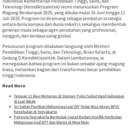
Indonesia! Kementerian Pendidikan Tinggi, Sains, dan
Teknologi (Kemdiktisaintek) resmi meluncurkan Program
Magang Berdampak 2025, yang dibuka mulai 16 Juni hingga 11
Juli 2025. Program ini dirancang sebagai jembatan strategis
antara dunia kampus dan dunia industri, sekaligus membentuk
generasi muda sebagai agen perubahan yang profesional,
tangguh, dan berdaya saing global.
Peluncuran program dilakukan langsung oleh Menteri
Pendidikan Tinggi, Sains, dan Teknologi, Brian Yuliarto, di
Gedung D Kemdiktisaintek. Dalam sambutannya, ia
menegaskan bahwa program ini bukan sekadar ajang magang
biasa, melainkan bagian dari transformasi besar pendidikan
tinggi Indonesia.
Read More
Temuan 11 Bayi Misterius di Sleman: Polisi Sebut Hasil Hubungan
di Luar Nikah
Sri Sultan Pastikan Mahasiswa Luar DIY Tetap Bisa Akses BPJS
Kesehatan di Yogyakarta
Polresta Yogyakarta Bertindak Cepat Redam Konflik Keributan
Mahasiswa Asal NTT dan Warga di Muja Muju