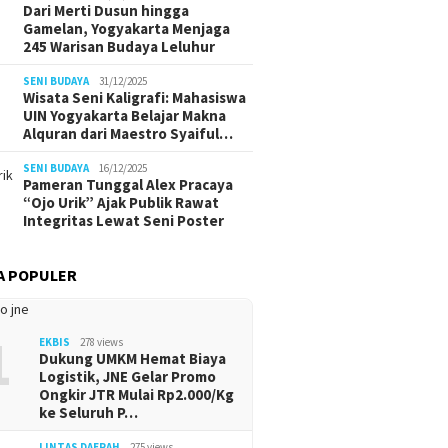
Dari Merti Dusun hingga
Gamelan, Yogyakarta Menjaga
245 Warisan Budaya Leluhur
SENI BUDAYA
31/12/2025
Wisata Seni Kaligrafi: Mahasiswa
UIN Yogyakarta Belajar Makna
Alquran dari Maestro Syaiful…
SENI BUDAYA
16/12/2025
Pameran Tunggal Alex Pracaya
“Ojo Urik” Ajak Publik Rawat
Integritas Lewat Seni Poster
A POPULER
1
EKBIS
278 views
Dukung UMKM Hemat Biaya
Logistik, JNE Gelar Promo
Ongkir JTR Mulai Rp2.000/Kg
ke Seluruh P…
LINTAS DAERAH
275 views