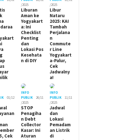
/2025
/2025
tis
Liburan
Libur
ik
Aman ke
Nataru
ma
Yogyakart
2025: KAI
daraa
a: Ini
Tambah
Checklist
Perjalana
yakart
Penting
n
ni
dan
Commute
ya
Lokasi Pos
r Line
g
Kesehata
Yogyakart
ap
n di DIY
a-Palur,
us
Cek
ayar
Jadwalny
ilik
a!
O
INFO
INFO
IK
01/12
PUBLIK
26/11
PUBLIK
11/11
/2025
/2025
wal
STOP
Jadwal
ayanan
Penagiha
dan
n Debt
Lokasi
man
Collector
Pemadam
sember
Kasar: Ini
an Listrik
5, Cek
Aturan
di