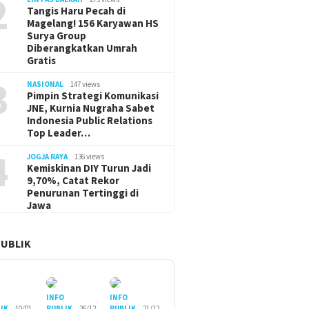
2
Tangis Haru Pecah di
Magelang! 156 Karyawan HS
Surya Group
Diberangkatkan Umrah
Gratis
3
NASIONAL
147 views
Pimpin Strategi Komunikasi
JNE, Kurnia Nugraha Sabet
Indonesia Public Relations
Top Leader…
4
JOGJA RAYA
136 views
Kemiskinan DIY Turun Jadi
9,70%, Catat Rekor
Penurunan Tertinggi di
Jawa
PUBLIK
O
INFO
INFO
IK
10/01
PUBLIK
26/12
PUBLIK
21/12