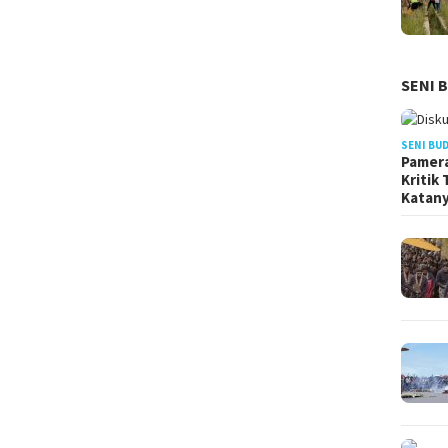
SENI 
SENI BU
Pamera
Kritik
Katan