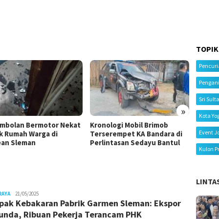
TOPIK
Pencur
Pengan
Sri Sult
»
Kota Yo
mbolan Bermotor Nekat
Kronologi Mobil Brimob
Kecela
Event J
k Rumah Warga di
Terserempet KA Bandara di
Tiga M
an Sleman
Perlintasan Sedayu Bantul
Ibu Me
Kulon P
LINTA
Juno
RAYA
21/05/2025
ak Kebakaran Pabrik Garmen Sleman: Ekspor
unda, Ribuan Pekerja Terancam PHK