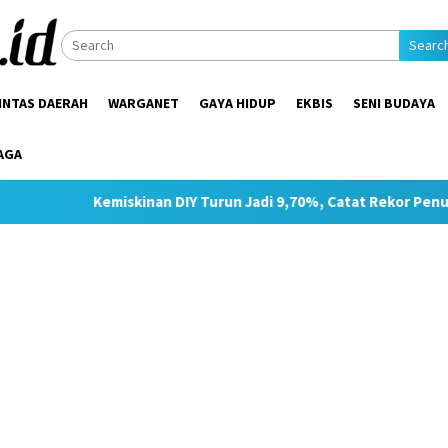
Searc
INTAS DAERAH
WARGANET
GAYA HIDUP
EKBIS
SENI BUDAYA
AGA
miskinan DIY Turun Jadi 9,70%, Catat Rekor Penurunan Tertinggi