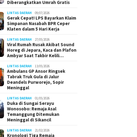
Diberangkatkan Umrah Gratis
LINTAS DAERAH
09/07/2026
Gerak Cepat! LPS Bayarkan Klaim
Simpanan Nasabah BPR Ceper
Klaten dalam 5 Hari Kerja
LINTAS DAERAH
27/05/2026
Viral Rumah Rusak Akibat Sound
Horeg di Jepara, Kaca dan Plafon
Ambyar Saat Takbir Kelili…
LINTAS DAERAH
13/05/2026
Ambulans GP Ansor Ringsek
Tabrak Truk Gula di Jalur
Deandels Purworejo, Sopir
Meninggal
LINTAS DAERAH
01/05/2026
Duka di Sungai Serayu
Wonosobo: Remaja Asal
Temanggung Ditemukan
Meninggal di Sikancil
LINTAS DAERAH
21/02/2026
Kronologi Tiga Remaja