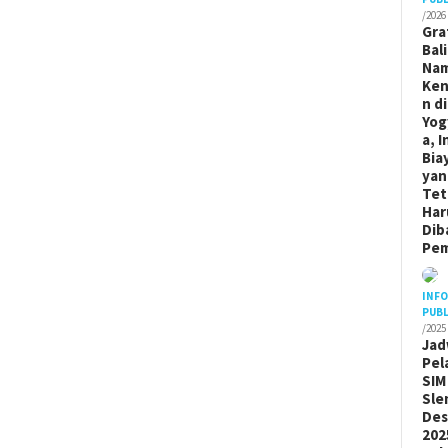
/2026
Gra
Bal
Na
Ken
n di
Yog
a, I
Bia
yan
Tet
Har
Dib
Pem
INF
PUBL
/2025
Jad
Pel
SIM
Sle
De
202