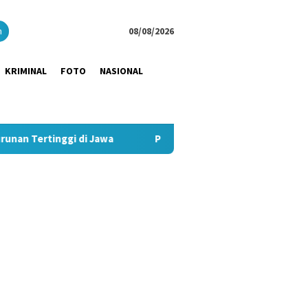
close
h
08/08/2026
KRIMINAL
FOTO
NASIONAL
 di Jawa
Pimpin Strategi Komunikasi JNE, Kurnia Nugraha 