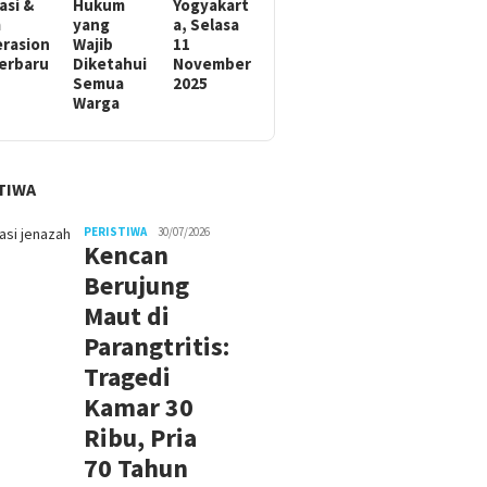
asi &
Hukum
Yogyakart
m
yang
a, Selasa
rasion
Wajib
11
Terbaru
Diketahui
November
Semua
2025
Warga
TIWA
PERISTIWA
30/07/2026
Kencan
Berujung
Maut di
Parangtritis:
Tragedi
Kamar 30
Ribu, Pria
70 Tahun