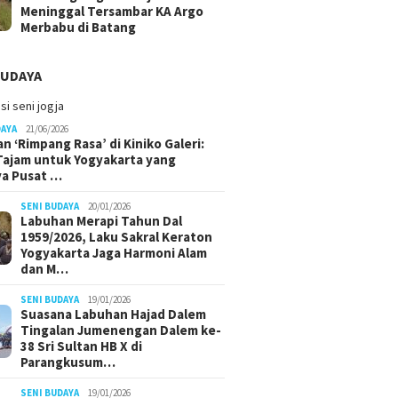
Meninggal Tersambar KA Argo
Merbabu di Batang
BUDAYA
DAYA
21/06/2026
n ‘Rimpang Rasa’ di Kiniko Galeri:
 Tajam untuk Yogyakarta yang
ya Pusat …
SENI BUDAYA
20/01/2026
Labuhan Merapi Tahun Dal
1959/2026, Laku Sakral Keraton
Yogyakarta Jaga Harmoni Alam
dan M…
SENI BUDAYA
19/01/2026
Suasana Labuhan Hajad Dalem
Tingalan Jumenengan Dalem ke-
38 Sri Sultan HB X di
Parangkusum…
SENI BUDAYA
19/01/2026