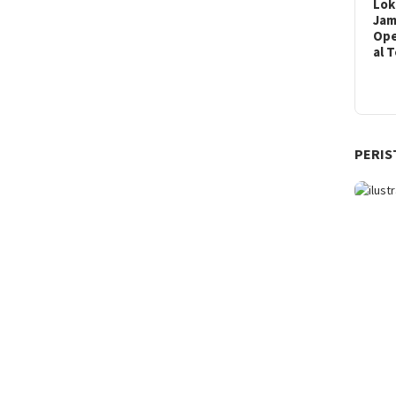
Lok
Ja
Ope
al 
PERIS