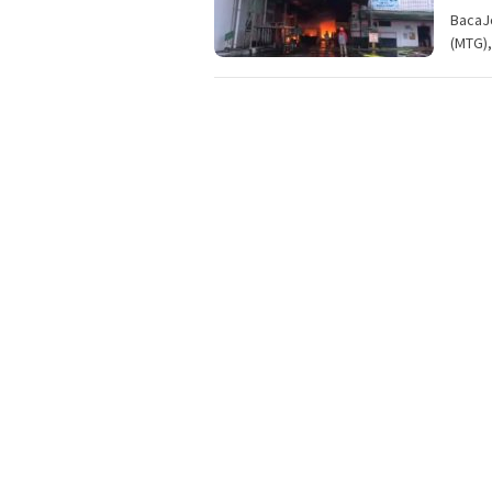
BacaJ
(MTG),