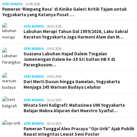
SENI BUDAYA
21/06/2026
Pameran ‘Rimpang Rasa’ di Kiniko Galeri: Kritik Tajam untuk
Yogyakarta yang Katanya Pusat …
SENI BUDAYA
20/01/2026
Labuhan Merapi Tahun Dal 1959/2026, Laku Sakral
Keraton Yogyakarta Jaga Harmoni Alam dan M…
SENI BUDAYA
19/01/2026
Suasana Labuhan Hajad Dalem Tingalan
Jumenengan Dalem ke-38 Sri Sultan HB X di
Parangkusum…
SENI BUDAYA
19/01/2026
Dari Merti Dusun hingga Gamelan, Yogyakarta
Menjaga 245 Warisan Budaya Leluhur
SENI BUDAYA
31/12/2025
Wisata Seni Kaligrafi: Mahasiswa UIN Yogyakarta
Belajar Makna Alquran dari Maestro Syaiful…
SENI BUDAYA
16/12/2025
Pameran Tunggal Alex Pracaya “Ojo Urik” Ajak Publik
Rawat Integritas Lewat Seni Poster