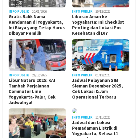
INFO PUBLIK
10/01/2026
INFO PUBLIK
26/12/2025
Gratis Balik Nama
Liburan Aman ke
Kendaraan di Yogyakarta,
Yogyakarta: Ini Checklist
Ini Biaya yang Tetap Harus
Penting dan Lokasi Pos
Dibayar Pemilik
Kesehatan di DIY
INFO PUBLIK
21/12/2025
INFO PUBLIK
01/12/2025
Libur Nataru 2025: KAI
Jadwal Pelayanan SIM
Tambah Perjalanan
Sleman Desember 2025,
Commuter Line
Cek Lokasi & Jam
Yogyakarta-Palur, Cek
Operasional Terbaru
Jadwalnya!
INFO PUBLIK
11/11/2025
Jadwal dan Lokasi
Pemadaman Listrik di
Yogyakarta, Selasa 11