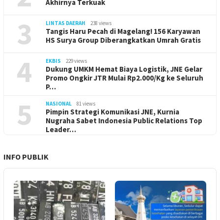
Akhirnya Terkuak
3
LINTAS DAERAH
238 views
Tangis Haru Pecah di Magelang! 156 Karyawan
HS Surya Group Diberangkatkan Umrah Gratis
4
EKBIS
229 views
Dukung UMKM Hemat Biaya Logistik, JNE Gelar
Promo Ongkir JTR Mulai Rp2.000/Kg ke Seluruh
P…
5
NASIONAL
81 views
Pimpin Strategi Komunikasi JNE, Kurnia
Nugraha Sabet Indonesia Public Relations Top
Leader…
INFO PUBLIK