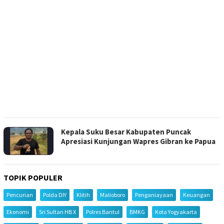
Kepala Suku Besar Kabupaten Puncak
Apresiasi Kunjungan Wapres Gibran ke Papua
TOPIK POPULER
Pencurian
Polda DIY
Klitih
Malioboro
Penganiayaan
Keuangan
Ekonomi
Sri Sultan HB X
Polres Bantul
BMKG
Kota Yogyakarta