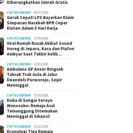
Diberangkatkan Umrah Gratis
LINTAS DAERAH
09/07/2026
Gerak Cepat! LPS Bayarkan Klaim
Simpanan Nasabah BPR Ceper
Klaten dalam 5 Hari Kerja
LINTAS DAERAH
27/05/2026
Viral Rumah Rusak Akibat Sound
Horeg di Jepara, Kaca dan Plafon
Ambyar Saat Takbir Kelili…
LINTAS DAERAH
13/05/2026
Ambulans GP Ansor Ringsek
Tabrak Truk Gula di Jalur
Deandels Purworejo, Sopir
Meninggal
LINTAS DAERAH
01/05/2026
Duka di Sungai Serayu
Wonosobo: Remaja Asal
Temanggung Ditemukan
Meninggal di Sikancil
LINTAS DAERAH
21/02/2026
Kronologi Tiga Remaja