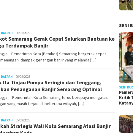
SENI 
Juno
 DAERAH
08/02/2025
ot Semarang Gerak Cepat Salurkan Bantuan ke
a Terdampak Banjir
ogja – Pemerintah Kota (Pemkot) Semarang bergerak cepat
 menangani dampak genangan banjir yang melanda […]
Juno
 DAERAH
06/02/2025
 Ita Tinjau Pompa Seringin dan Tenggang,
SENI BU
ikan Penanganan Banjir Semarang Optimal
Pamera
Kritik
ogja – Pemerintah Kota Semarang terus berupaya mengatasi
Katan
an yang masih terjadi di beberapa wilayah, […]
Juno
 DAERAH
05/02/2025
kah Strategis Wali Kota Semarang Atasi Banjir
elurahan Kudu