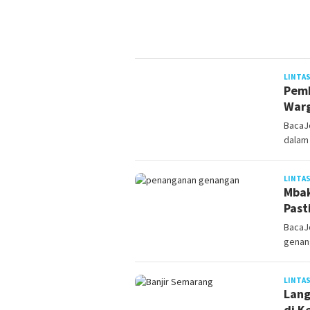
LINTAS
Pemk
Warg
BacaJ
dalam
LINTAS
Mbak
Past
BacaJ
genang
LINTAS
Lang
di K