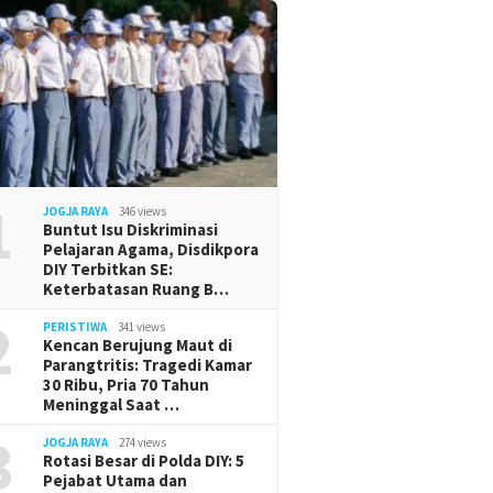
1
JOGJA RAYA
346 views
Buntut Isu Diskriminasi
Pelajaran Agama, Disdikpora
DIY Terbitkan SE:
Keterbatasan Ruang B…
2
PERISTIWA
341 views
Kencan Berujung Maut di
Parangtritis: Tragedi Kamar
30 Ribu, Pria 70 Tahun
Meninggal Saat …
3
JOGJA RAYA
274 views
Rotasi Besar di Polda DIY: 5
Pejabat Utama dan