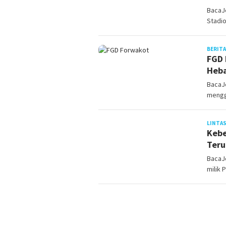
BacaJ
Stadio
BERITA
FGD 
Heba
BacaJ
mengge
LINTAS
Kebe
Teru
BacaJ
milik