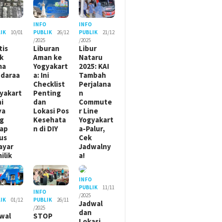
O
INFO
INFO
IK
10/01
PUBLIK
26/12
PUBLIK
21/12
/2025
/2025
tis
Liburan
Libur
ik
Aman ke
Nataru
ma
Yogyakart
2025: KAI
daraa
a: Ini
Tambah
Checklist
Perjalana
yakart
Penting
n
ni
dan
Commute
ya
Lokasi Pos
r Line
g
Kesehata
Yogyakart
ap
n di DIY
a-Palur,
us
Cek
ayar
Jadwalny
ilik
a!
INFO
PUBLIK
11/11
O
INFO
/2025
IK
01/12
PUBLIK
26/11
Jadwal
/2025
dan
wal
STOP
Lokasi