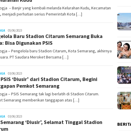
ogja – Banjir yang kembali melanda Kelurahan Kudu, Kecamatan
 menjadi perhatian serius Pemerintah Kota […]
gusjok
AGA
05/06/2023
elola Baru Stadion Citarum Semarang Buka
a: Bisa Digunakan PSIS
gja – Pengelola baru Stadion Citarum, Kota Semarang, akhirnya
suara. PT Saudara Meroket Bersama […]
gusjok
AGA
03/06/2023
l PSIS ‘Diusir’ dari Stadion Citarum, Begini
ggapan Pemkot Semarang
gja – PSIS Semarang tak lagi berlatih di Stadion Citarum.
t Semarang memberikan tanggapan atas […]
gusjok
AGA
03/06/2023
 Semarang ‘Diusir’, Selamat Tinggal Stadion
BERIT
rum