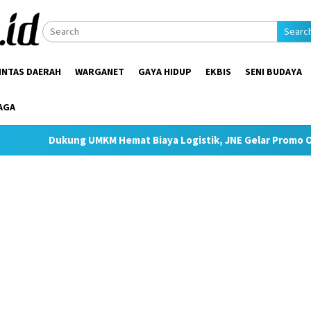
Searc
INTAS DAERAH
WARGANET
GAYA HIDUP
EKBIS
SENI BUDAYA
AGA
ung UMKM Hemat Biaya Logistik, JNE Gelar Promo Ongkir JTR Mula