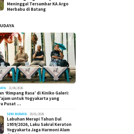
Meninggal Tersambar KA Argo
Merbabu di Batang
BUDAYA
DAYA
21/06/2026
n ‘Rimpang Rasa’ di Kiniko Galeri:
 Tajam untuk Yogyakarta yang
ya Pusat …
SENI BUDAYA
20/01/2026
Labuhan Merapi Tahun Dal
1959/2026, Laku Sakral Keraton
Yogyakarta Jaga Harmoni Alam