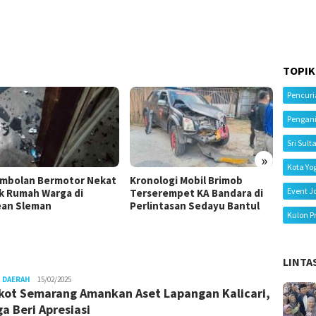
TOPIK
Pencur
Pengan
Sri Sult
»
Kota Yo
mbolan Bermotor Nekat
Kronologi Mobil Brimob
Kecela
Event J
k Rumah Warga di
Terserempet KA Bandara di
Tiga M
an Sleman
Perlintasan Sedayu Bantul
Ibu Me
Kulon P
LINTA
Juno
 DAERAH
15/02/2025
ot Semarang Amankan Aset Lapangan Kalicari,
a Beri Apresiasi