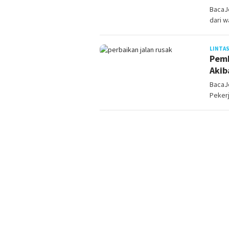
BacaJ
dari w
LINTAS
Pemk
Akib
BacaJ
Peker