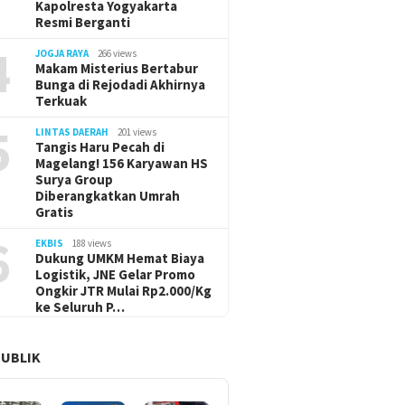
Kapolresta Yogyakarta
Resmi Berganti
4
JOGJA RAYA
266 views
Makam Misterius Bertabur
Bunga di Rejodadi Akhirnya
Terkuak
5
LINTAS DAERAH
201 views
Tangis Haru Pecah di
Magelang! 156 Karyawan HS
Surya Group
Diberangkatkan Umrah
Gratis
6
EKBIS
188 views
Dukung UMKM Hemat Biaya
Logistik, JNE Gelar Promo
Ongkir JTR Mulai Rp2.000/Kg
ke Seluruh P…
PUBLIK