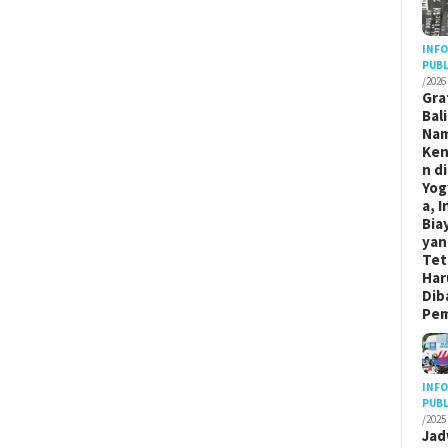
INF
PUBL
/2026
Gra
Bal
Na
Ken
n di
Yog
a, I
Bia
yan
Tet
Har
Dib
Pem
INF
PUBL
/2025
Jad