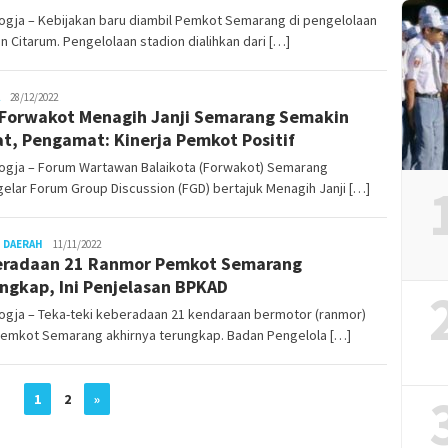
ogja – Kebijakan baru diambil Pemkot Semarang di pengelolaan
n Citarum. Pengelolaan stadion dialihkan dari […]
gusjok
28/12/2022
Forwakot Menagih Janji Semarang Semakin
t, Pengamat: Kinerja Pemkot Positif
ogja – Forum Wartawan Balaikota (Forwakot) Semarang
lar Forum Group Discussion (FGD) bertajuk Menagih Janji […]
gusjok
 DAERAH
11/11/2022
radaan 21 Ranmor Pemkot Semarang
ngkap, Ini Penjelasan BPKAD
ogja – Teka-teki keberadaan 21 kendaraan bermotor (ranmor)
 Pemkot Semarang akhirnya terungkap. Badan Pengelola […]
1
2
»