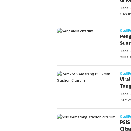
BacaJ
Genuk,
OLAHR
Peng
Suar
BacaJo
buka 
OLAHR
Vira
Tan
BacaJo
Pemko
OLAHR
PSIS
Cita