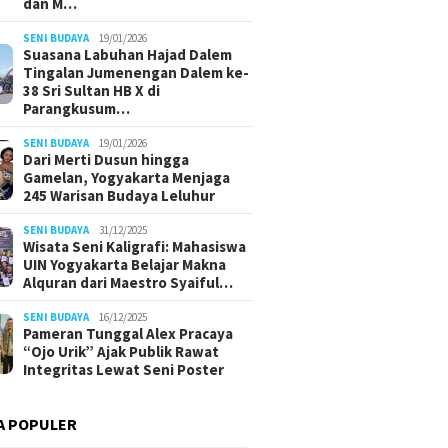
dan M…
SENI BUDAYA
19/01/2026
Suasana Labuhan Hajad Dalem
Tingalan Jumenengan Dalem ke-
38 Sri Sultan HB X di
Parangkusum…
SENI BUDAYA
19/01/2026
Dari Merti Dusun hingga
Gamelan, Yogyakarta Menjaga
245 Warisan Budaya Leluhur
SENI BUDAYA
31/12/2025
Wisata Seni Kaligrafi: Mahasiswa
UIN Yogyakarta Belajar Makna
Alquran dari Maestro Syaiful…
SENI BUDAYA
16/12/2025
Pameran Tunggal Alex Pracaya
“Ojo Urik” Ajak Publik Rawat
Integritas Lewat Seni Poster
A POPULER