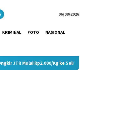
close
h
06/08/2026
KRIMINAL
FOTO
NASIONAL
i Rp2.000/Kg ke Seluruh Pulau Jawa
Tangis Haru Pecah 