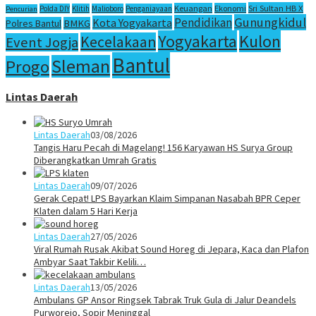
Sri Sultan HB X
Keuangan
Ekonomi
Polda DIY
Klitih
Malioboro
Penganiayaan
Pencurian
Gunungkidul
Pendidikan
Kota Yogyakarta
Polres Bantul
BMKG
Yogyakarta
Kulon
Kecelakaan
Event Jogja
Bantul
Sleman
Progo
Lintas Daerah
Lintas Daerah
03/08/2026
Tangis Haru Pecah di Magelang! 156 Karyawan HS Surya Group
Diberangkatkan Umrah Gratis
Lintas Daerah
09/07/2026
Gerak Cepat! LPS Bayarkan Klaim Simpanan Nasabah BPR Ceper
Klaten dalam 5 Hari Kerja
Lintas Daerah
27/05/2026
Viral Rumah Rusak Akibat Sound Horeg di Jepara, Kaca dan Plafon
Ambyar Saat Takbir Kelili…
Lintas Daerah
13/05/2026
Ambulans GP Ansor Ringsek Tabrak Truk Gula di Jalur Deandels
Purworejo, Sopir Meninggal