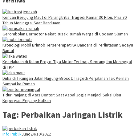
Peristiwa
Kencan Berujung Maut di Parangtritis: Tragedi Kamar 30 Ribu, Pria 70
Tahun Meninggal Saat Berduaan
Gerombolan Bermotor Nekat Rusak Rumah Warga di Godean Sleman
Kronologi Mobil Brimob Terserempet KA Bandara di Perlintasan Sedayu
Bantul
Kecelakaan di Kulon Progo: Tiga Motor Terlibat, Seorang Ibu Meninggal
di TKP
Duka di Tikungan Jalan Nagung-Brosot: Tragedi Perjalanan Tak Pernah
Sampai ke Rumah
Tidur Panjang di Atas Bentor: Saat Aspal Jogja Menjadi Saksi Bisu
Kepergian Pejuang Nafkah
Tag:
Perbaikan Jaringan Listrik
Info Publik
Juno
24/10/2022