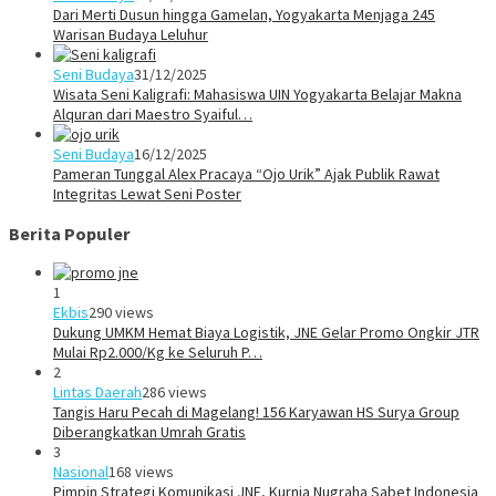
Dari Merti Dusun hingga Gamelan, Yogyakarta Menjaga 245
Warisan Budaya Leluhur
Seni Budaya
31/12/2025
Wisata Seni Kaligrafi: Mahasiswa UIN Yogyakarta Belajar Makna
Alquran dari Maestro Syaiful…
Seni Budaya
16/12/2025
Pameran Tunggal Alex Pracaya “Ojo Urik” Ajak Publik Rawat
Integritas Lewat Seni Poster
Berita Populer
1
Ekbis
290 views
Dukung UMKM Hemat Biaya Logistik, JNE Gelar Promo Ongkir JTR
Mulai Rp2.000/Kg ke Seluruh P…
2
Lintas Daerah
286 views
Tangis Haru Pecah di Magelang! 156 Karyawan HS Surya Group
Diberangkatkan Umrah Gratis
3
Nasional
168 views
Pimpin Strategi Komunikasi JNE, Kurnia Nugraha Sabet Indonesia