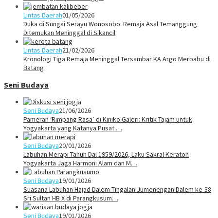
Lintas Daerah
01/05/2026
Duka di Sungai Serayu Wonosobo: Remaja Asal Temanggung
Ditemukan Meninggal di Sikancil
Lintas Daerah
21/02/2026
Kronologi Tiga Remaja Meninggal Tersambar KA Argo Merbabu di
Batang
Seni Budaya
Seni Budaya
21/06/2026
Pameran ‘Rimpang Rasa’ di Kiniko Galeri: Kritik Tajam untuk
Yogyakarta yang Katanya Pusat …
Seni Budaya
20/01/2026
Labuhan Merapi Tahun Dal 1959/2026, Laku Sakral Keraton
Yogyakarta Jaga Harmoni Alam dan M…
Seni Budaya
19/01/2026
Suasana Labuhan Hajad Dalem Tingalan Jumenengan Dalem ke-38
Sri Sultan HB X di Parangkusum…
Seni Budaya
19/01/2026