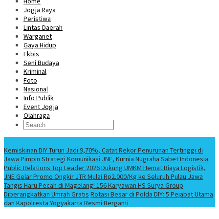
Home
Jogja Raya
Peristiwa
Lintas Daerah
Warganet
Gaya Hidup
Ekbis
Seni Budaya
Kriminal
Foto
Nasional
Info Publik
Event Jogja
Olahraga
Berita Terbaru
Kemiskinan DIY Turun Jadi 9,70%, Catat Rekor Penurunan Tertinggi di
Jawa
Pimpin Strategi Komunikasi JNE, Kurnia Nugraha Sabet Indonesia
Public Relations Top Leader 2026
Dukung UMKM Hemat Biaya Logistik,
JNE Gelar Promo Ongkir JTR Mulai Rp2.000/Kg ke Seluruh Pulau Jawa
Tangis Haru Pecah di Magelang! 156 Karyawan HS Surya Group
Diberangkatkan Umrah Gratis
Rotasi Besar di Polda DIY: 5 Pejabat Utama
dan Kapolresta Yogyakarta Resmi Berganti