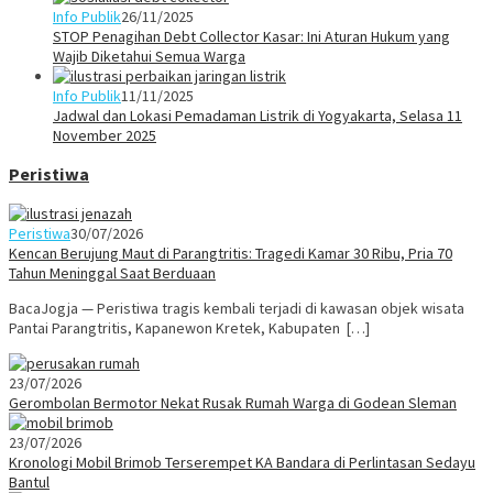
Info Publik
26/11/2025
STOP Penagihan Debt Collector Kasar: Ini Aturan Hukum yang
Wajib Diketahui Semua Warga
Info Publik
11/11/2025
Jadwal dan Lokasi Pemadaman Listrik di Yogyakarta, Selasa 11
November 2025
Peristiwa
Peristiwa
30/07/2026
Kencan Berujung Maut di Parangtritis: Tragedi Kamar 30 Ribu, Pria 70
Tahun Meninggal Saat Berduaan
BacaJogja — Peristiwa tragis kembali terjadi di kawasan objek wisata
Pantai Parangtritis, Kapanewon Kretek, Kabupaten […]
23/07/2026
Gerombolan Bermotor Nekat Rusak Rumah Warga di Godean Sleman
23/07/2026
Kronologi Mobil Brimob Terserempet KA Bandara di Perlintasan Sedayu
Bantul