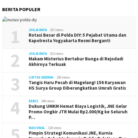
BERITA POPULER
1
JOGJA RAYA
327 views
Rotasi Besar di Polda DIY: 5 Pejabat Utama dan
Kapolresta Yogyakarta Resmi Berganti
2
JOGJA RAYA
312 views
Makam Misterius Bertabur Bunga di Rejodadi
Akhirnya Terkuak
3
LINTAS DAERAH
250 views
Tangis Haru Pecah di Magelang! 156 Karyawan
HS Surya Group Diberangkatkan Umrah Gratis
4
EKBIS
249 views
Dukung UMKM Hemat Biaya Logistik, JNE Gelar
Promo Ongkir JTR Mulai Rp2.000/Kg ke Seluruh
P…
5
NASIONAL
120 views
Pimpin Strategi Komunikasi JNE, Kurnia