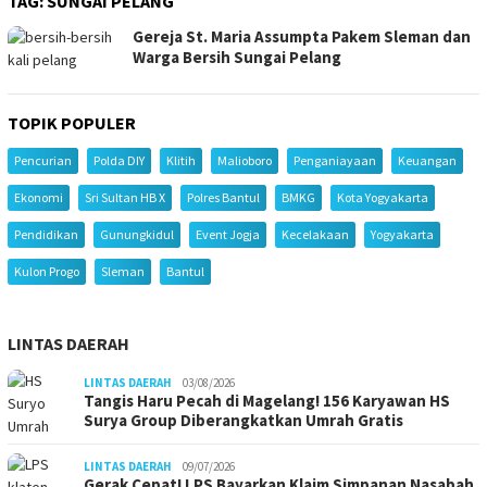
TAG:
SUNGAI PELANG
Gereja St. Maria Assumpta Pakem Sleman dan
Warga Bersih Sungai Pelang
TOPIK POPULER
Pencurian
Polda DIY
Klitih
Malioboro
Penganiayaan
Keuangan
Ekonomi
Sri Sultan HB X
Polres Bantul
BMKG
Kota Yogyakarta
Pendidikan
Gunungkidul
Event Jogja
Kecelakaan
Yogyakarta
Kulon Progo
Sleman
Bantul
LINTAS DAERAH
LINTAS DAERAH
03/08/2026
Tangis Haru Pecah di Magelang! 156 Karyawan HS
Surya Group Diberangkatkan Umrah Gratis
LINTAS DAERAH
09/07/2026
Gerak Cepat! LPS Bayarkan Klaim Simpanan Nasabah