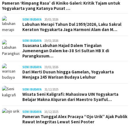
Pameran ‘Rimpang Rasa’ di Kiniko Galeri: Kritik Tajam untuk
Yogyakarta yang Katanya Pusat …
SENI BUDAYA
20/01/2026
Labuhan Merapi Tahun Dal 1959/2026, Laku Sakral
Keraton Yogyakarta Jaga Harmoni Alam dan M…
SENI BUDAYA
19/01/2026
Suasana Labuhan Hajad Dalem Tingalan
Jumenengan Dalem ke-38 Sri Sultan HB X di
Parangkusum…
SENI BUDAYA
19/01/2026
Dari Merti Dusun hingga Gamelan, Yogyakarta
Menjaga 245 Warisan Budaya Leluhur
SENI BUDAYA
31/12/2025
Wisata Seni Kaligrafi: Mahasiswa UIN Yogyakarta
Belajar Makna Alquran dari Maestro Syaiful…
SENI BUDAYA
16/12/2025
Pameran Tunggal Alex Pracaya “Ojo Urik” Ajak Publik
Rawat Integritas Lewat Seni Poster