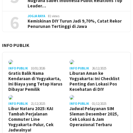
Nugraha Sabet Indonesia Public Relations Top
Leader…
6
JOGJA RAYA
81 views
Kemiskinan DIY Turun Jadi 9,70%, Catat Rekor
Penurunan Tertinggi di Jawa
INFO PUBLIK
INFO PUBLIK
10/01/2026
INFO PUBLIK
26/12/2025
Gratis Balik Nama
Liburan Aman ke
Kendaraan di Yogyakarta,
Yogyakarta: Ini Checklist
Ini Biaya yang Tetap Harus
Penting dan Lokasi Pos
Dibayar Pemilik
Kesehatan di DIY
INFO PUBLIK
21/12/2025
INFO PUBLIK
01/12/2025
Libur Nataru 2025: KAI
Jadwal Pelayanan SIM
Tambah Perjalanan
Sleman Desember 2025,
Commuter Line
Cek Lokasi & Jam
Yogyakarta-Palur, Cek
Operasional Terbaru
Jadwalnya!