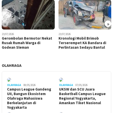
«
»
23/07/2026
23/07/2026
Gerombolan Bermotor Nekat
Kronologi Mobil Brimob
Rusak Rumah Warga di
Terserempet KA Bandara di
Godean Sleman
Perlintasan Sedayu Bantul
OLAHRAGA
OLAHRAGA
08/05/2026
OLAHRAGA
07/05/2026
Campus League Gandeng
UKSW dan SCU Juara
UII, Bangun Ekosistem
Basketball Campus League
Olahraga Mahasiswa
Regional Yogyakarta,
Berkelanjutan di
Amankan Tiket Nasional
Yogyakarta