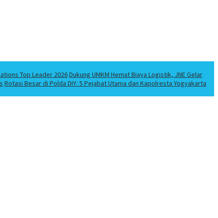
lations Top Leader 2026
Dukung UMKM Hemat Biaya Logistik, JNE Gelar
s
Rotasi Besar di Polda DIY: 5 Pejabat Utama dan Kapolresta Yogyakarta