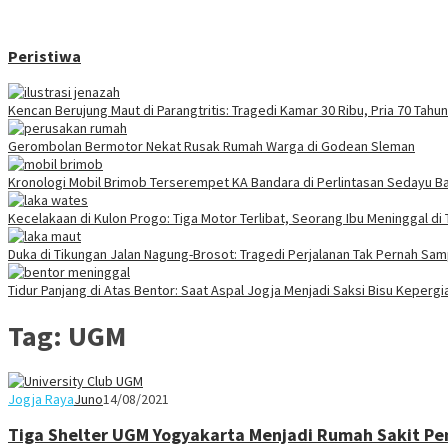
Peristiwa
Kencan Berujung Maut di Parangtritis: Tragedi Kamar 30 Ribu, Pria 70 Tah
Gerombolan Bermotor Nekat Rusak Rumah Warga di Godean Sleman
Kronologi Mobil Brimob Terserempet KA Bandara di Perlintasan Sedayu Ba
Kecelakaan di Kulon Progo: Tiga Motor Terlibat, Seorang Ibu Meninggal di
Duka di Tikungan Jalan Nagung-Brosot: Tragedi Perjalanan Tak Pernah Sa
Tidur Panjang di Atas Bentor: Saat Aspal Jogja Menjadi Saksi Bisu Keperg
Tag:
UGM
Jogja Raya
Juno
14/08/2021
Tiga Shelter UGM Yogyakarta Menjadi Rumah Sakit P