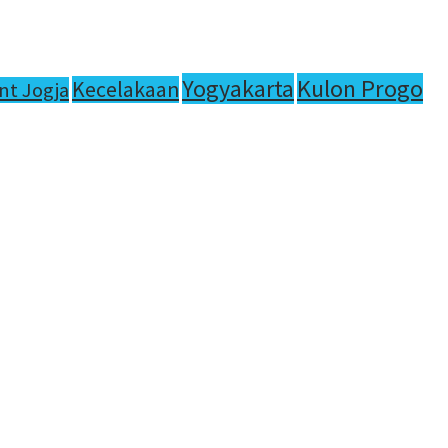
Yogyakarta
Kulon Progo
Kecelakaan
nt Jogja