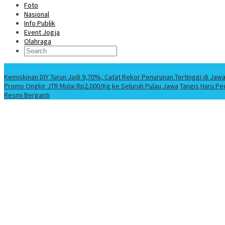
Foto
Nasional
Info Publik
Event Jogja
Olahraga
Berita Terbaru
Kemiskinan DIY Turun Jadi 9,70%, Catat Rekor Penurunan Tertinggi di Jaw
Promo Ongkir JTR Mulai Rp2.000/Kg ke Seluruh Pulau Jawa
Tangis Haru Pe
Resmi Berganti