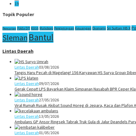
19
Topik Populer
Po
Sri Sultan HB X
Keuangan
Ekonomi
Polda DIY
Klitih
Malioboro
Penganiayaan
Pencurian
Bantul
Sleman
Lintas Daerah
Lintas Daerah
03/08/2026
Tangis Haru Pecah di Magelang! 156 Karyawan HS Surya Group Dibe
Lintas Daerah
09/07/2026
Gerak Cepat! LPS Bayarkan Klaim Simpanan Nasabah BPR Ceper Klat
Lintas Daerah
27/05/2026
Viral Rumah Rusak Akibat Sound Horeg di Jepara, Kaca dan Plafon A
Lintas Daerah
13/05/2026
Ambulans GP Ansor Ringsek Tabrak Truk Gula di Jalur Deandels Pur
Lintas Daerah
01/05/2026