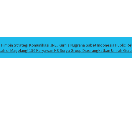
a
Pimpin Strategi Komunikasi JNE, Kurnia Nugraha Sabet Indonesia Public Re
cah di Magelang! 156 Karyawan HS Surya Group Diberangkatkan Umrah Grati