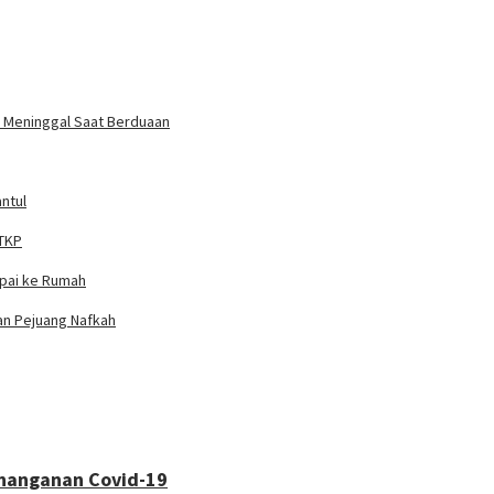
un Meninggal Saat Berduaan
ntul
 TKP
mpai ke Rumah
ian Pejuang Nafkah
enanganan Covid-19