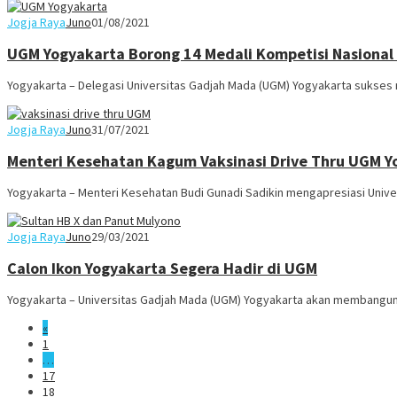
Jogja Raya
Juno
01/08/2021
UGM Yogyakarta Borong 14 Medali Kompetisi Nasional
Yogyakarta – Delegasi Universitas Gadjah Mada (UGM) Yogyakarta sukses
Jogja Raya
Juno
31/07/2021
Menteri Kesehatan Kagum Vaksinasi Drive Thru UGM Y
Yogyakarta – Menteri Kesehatan Budi Gunadi Sadikin mengapresiasi Univ
Jogja Raya
Juno
29/03/2021
Calon Ikon Yogyakarta Segera Hadir di UGM
Yogyakarta – Universitas Gadjah Mada (UGM) Yogyakarta akan membangun
«
1
…
17
18