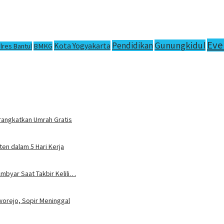
Eve
Gunungkidul
Pendidikan
Kota Yogyakarta
lres Bantul
BMKG
rangkatkan Umrah Gratis
en dalam 5 Hari Kerja
mbyar Saat Takbir Kelili…
worejo, Sopir Meninggal