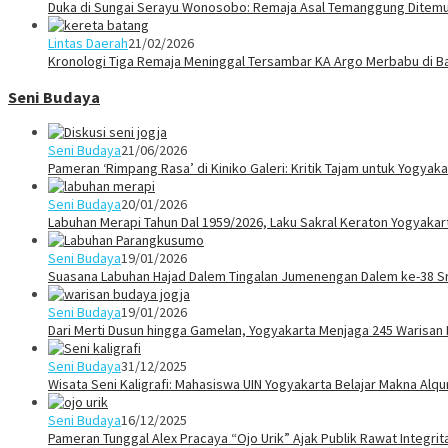
Duka di Sungai Serayu Wonosobo: Remaja Asal Temanggung Ditemuk
Lintas Daerah
21/02/2026
Kronologi Tiga Remaja Meninggal Tersambar KA Argo Merbabu di B
Seni Budaya
Seni Budaya
21/06/2026
Pameran ‘Rimpang Rasa’ di Kiniko Galeri: Kritik Tajam untuk Yogya
Seni Budaya
20/01/2026
Labuhan Merapi Tahun Dal 1959/2026, Laku Sakral Keraton Yogyaka
Seni Budaya
19/01/2026
Suasana Labuhan Hajad Dalem Tingalan Jumenengan Dalem ke-38 Sr
Seni Budaya
19/01/2026
Dari Merti Dusun hingga Gamelan, Yogyakarta Menjaga 245 Warisan
Seni Budaya
31/12/2025
Wisata Seni Kaligrafi: Mahasiswa UIN Yogyakarta Belajar Makna Alq
Seni Budaya
16/12/2025
Pameran Tunggal Alex Pracaya “Ojo Urik” Ajak Publik Rawat Integri