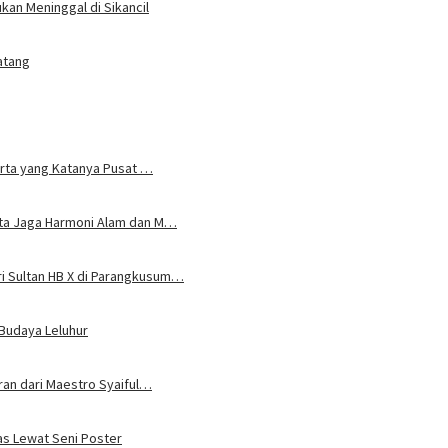
an Meninggal di Sikancil
atang
karta yang Katanya Pusat …
rta Jaga Harmoni Alam dan M…
i Sultan HB X di Parangkusum…
 Budaya Leluhur
uran dari Maestro Syaiful…
tas Lewat Seni Poster