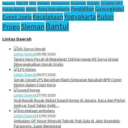
Sri Sultan HB X
Keuangan
Ekonomi
Polda DIY
Klitih
Malioboro
Penganiayaan
Pencurian
Gunungkidul
Pendidikan
Kota Yogyakarta
Polres Bantul
BMKG
Yogyakarta
Kulon
Kecelakaan
Event Jogja
Bantul
Sleman
Progo
Lintas Daerah
Lintas Daerah
03/08/2026
Tangis Haru Pecah di Magelang! 156 Karyawan HS Surya Group
Diberangkatkan Umrah Gratis
Lintas Daerah
09/07/2026
Gerak Cepat! LPS Bayarkan Klaim Simpanan Nasabah BPR Ceper
Klaten dalam 5 Hari Kerja
Lintas Daerah
27/05/2026
Viral Rumah Rusak Akibat Sound Horeg di Jepara, Kaca dan Plafon
Ambyar Saat Takbir Kelili…
Lintas Daerah
13/05/2026
Ambulans GP Ansor Ringsek Tabrak Truk Gula di Jalur Deandels
Purworejo, Sopir Meninggal