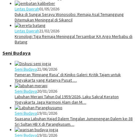
Lintas Daerah
01/05/2026
Duka di Sungai Serayu Wonosobo: Remaja Asal Temanggung
Ditemukan Meninggal di Sikancil
Lintas Daerah
21/02/2026
Kronologi Tiga Remaja Meninggal Tersambar KA Argo Merbabu di
Batang
Seni Budaya
Seni Budaya
21/06/2026
Pameran ‘Rimpang Rasa’ di Kiniko Galeri: Kritik Tajam untuk
Yogyakarta yang Katanya Pusat …
Seni Budaya
20/01/2026
Labuhan Merapi Tahun Dal 1959/2026, Laku Sakral Keraton
Yogyakarta Jaga Harmoni Alam dan M…
Seni Budaya
19/01/2026
Suasana Labuhan Hajad Dalem Tingalan Jumenengan Dalem ke-38
Sri Sultan HB X di Parangkusum…
Seni Budaya
19/01/2026