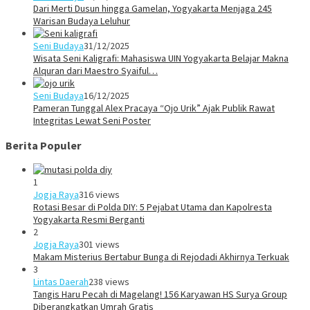
Dari Merti Dusun hingga Gamelan, Yogyakarta Menjaga 245
Warisan Budaya Leluhur
Seni Budaya
31/12/2025
Wisata Seni Kaligrafi: Mahasiswa UIN Yogyakarta Belajar Makna
Alquran dari Maestro Syaiful…
Seni Budaya
16/12/2025
Pameran Tunggal Alex Pracaya “Ojo Urik” Ajak Publik Rawat
Integritas Lewat Seni Poster
Berita Populer
1
Jogja Raya
316 views
Rotasi Besar di Polda DIY: 5 Pejabat Utama dan Kapolresta
Yogyakarta Resmi Berganti
2
Jogja Raya
301 views
Makam Misterius Bertabur Bunga di Rejodadi Akhirnya Terkuak
3
Lintas Daerah
238 views
Tangis Haru Pecah di Magelang! 156 Karyawan HS Surya Group
Diberangkatkan Umrah Gratis