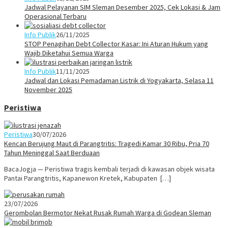
Jadwal Pelayanan SIM Sleman Desember 2025, Cek Lokasi & Jam
Operasional Terbaru
Info Publik
26/11/2025
STOP Penagihan Debt Collector Kasar: Ini Aturan Hukum yang
Wajib Diketahui Semua Warga
Info Publik
11/11/2025
Jadwal dan Lokasi Pemadaman Listrik di Yogyakarta, Selasa 11
November 2025
Peristiwa
Peristiwa
30/07/2026
Kencan Berujung Maut di Parangtritis: Tragedi Kamar 30 Ribu, Pria 70
Tahun Meninggal Saat Berduaan
BacaJogja — Peristiwa tragis kembali terjadi di kawasan objek wisata
Pantai Parangtritis, Kapanewon Kretek, Kabupaten […]
23/07/2026
Gerombolan Bermotor Nekat Rusak Rumah Warga di Godean Sleman