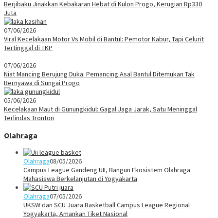
Berjibaku Jinakkan Kebakaran Hebat di Kulon Progo, Kerugian Rp330
Juta
07/06/2026
Viral Kecelakaan Motor Vs Mobil di Bantul: Pemotor Kabur, Tapi Celurit
Tertinggal di TKP
07/06/2026
Niat Mancing Berujung Duka: Pemancing Asal Bantul Ditemukan Tak
Bernyawa di Sungai Progo
05/06/2026
Kecelakaan Maut di Gunungkidul: Gagal Jaga Jarak, Satu Meninggal
Terlindas Tronton
Olahraga
Olahraga
08/05/2026
Campus League Gandeng UII, Bangun Ekosistem Olahraga
Mahasiswa Berkelanjutan di Yogyakarta
Olahraga
07/05/2026
UKSW dan SCU Juara Basketball Campus League Regional
Yogyakarta, Amankan Tiket Nasional