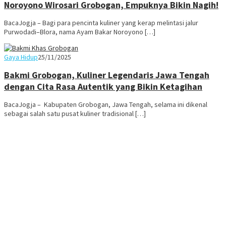
Noroyono Wirosari Grobogan, Empuknya Bikin Nagih!
BacaJogja – Bagi para pencinta kuliner yang kerap melintasi jalur
Purwodadi–Blora, nama Ayam Bakar Noroyono […]
Juno
Gaya Hidup
25/11/2025
Bakmi Grobogan, Kuliner Legendaris Jawa Tengah
dengan Cita Rasa Autentik yang Bikin Ketagihan
BacaJogja – Kabupaten Grobogan, Jawa Tengah, selama ini dikenal
sebagai salah satu pusat kuliner tradisional […]