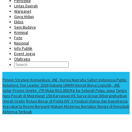
Peristiwa
Lintas Daerah
Warganet
Gaya Hidup
Ekbis
Seni Budaya
Kriminal
Foto
Nasional
Info Publik
Event Jogja
Olahraga
Berita Terbaru
Pimpin Strategi Komunikasi JNE, Kurnia Nugraha Sabet Indonesia Public
Relations Top Leader 2026
Dukung UMKM Hemat Biaya Logistik, JNE
Gelar Promo Ongkir JTR Mulai Rp2.000/Kg ke Seluruh Pulau Jawa
Tangis
Haru Pecah di Magelang! 156 Karyawan HS Surya Group Diberangkatkan
Umrah Gratis
Rotasi Besar di Polda DIY: 5 Pejabat Utama dan Kapolresta
Yogyakarta Resmi Berganti
Makam Misterius Bertabur Bunga di Rejodadi
Akhirnya Terkuak