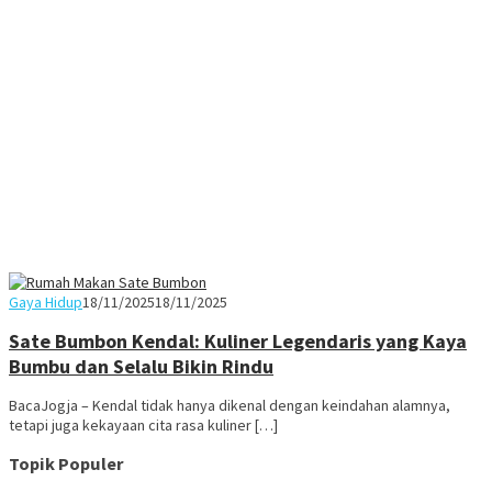
Juno
Gaya Hidup
18/11/2025
18/11/2025
Sate Bumbon Kendal: Kuliner Legendaris yang Kaya
Bumbu dan Selalu Bikin Rindu
BacaJogja – Kendal tidak hanya dikenal dengan keindahan alamnya,
tetapi juga kekayaan cita rasa kuliner […]
Topik Populer