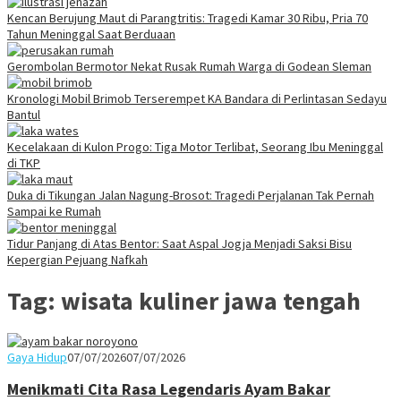
Kencan Berujung Maut di Parangtritis: Tragedi Kamar 30 Ribu, Pria 70
Tahun Meninggal Saat Berduaan
Gerombolan Bermotor Nekat Rusak Rumah Warga di Godean Sleman
Kronologi Mobil Brimob Terserempet KA Bandara di Perlintasan Sedayu
Bantul
Kecelakaan di Kulon Progo: Tiga Motor Terlibat, Seorang Ibu Meninggal
di TKP
Duka di Tikungan Jalan Nagung-Brosot: Tragedi Perjalanan Tak Pernah
Sampai ke Rumah
Tidur Panjang di Atas Bentor: Saat Aspal Jogja Menjadi Saksi Bisu
Kepergian Pejuang Nafkah
Tag:
wisata kuliner jawa tengah
Juno
Gaya Hidup
07/07/2026
07/07/2026
Menikmati Cita Rasa Legendaris Ayam Bakar