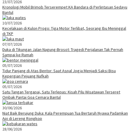
23/07/2026
Kronologi Mobil Brimob Terserempet KA Bandara di Perlintasan Sedayu
Bantul
10/07/2026
Kecelakaan di Kulon Progo: Tiga Motor Terlibat, Seorang Ibu Meninggal
di TKP
07/07/2026
Duka di Tikungan Jalan Nagung-Brosot: Tragedi Perjalanan Tak Pernah
Sampai ke Rumah
05/07/2026
Tidur Panjang di Atas Bentor: Saat Aspal Jogja Menjadi Saksi Bisu
Kepergian Pejuang Nafkah
05/07/2026
Satu Tangan Tergapai, Satu Terlepas: Kisah Pilu Wisatawan Terseret
Ombak Pantai Goa Cemara Bantul
30/06/2026
Niat Baik Berujung Duka: Kala Perempuan Tua Bertaruh Nyawa Padamkan
Api di Lereng Rongkop
28/06/2026