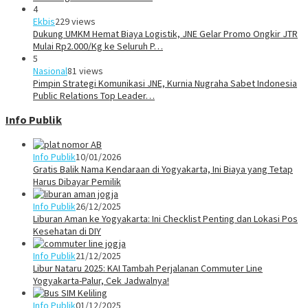
4
Ekbis
229 views
Dukung UMKM Hemat Biaya Logistik, JNE Gelar Promo Ongkir JTR
Mulai Rp2.000/Kg ke Seluruh P…
5
Nasional
81 views
Pimpin Strategi Komunikasi JNE, Kurnia Nugraha Sabet Indonesia
Public Relations Top Leader…
Info Publik
Info Publik
10/01/2026
Gratis Balik Nama Kendaraan di Yogyakarta, Ini Biaya yang Tetap
Harus Dibayar Pemilik
Info Publik
26/12/2025
Liburan Aman ke Yogyakarta: Ini Checklist Penting dan Lokasi Pos
Kesehatan di DIY
Info Publik
21/12/2025
Libur Nataru 2025: KAI Tambah Perjalanan Commuter Line
Yogyakarta-Palur, Cek Jadwalnya!
Info Publik
01/12/2025