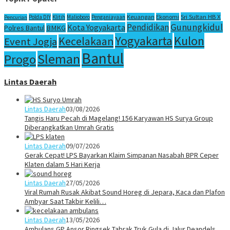
Sri Sultan HB X
Keuangan
Ekonomi
Polda DIY
Klitih
Malioboro
Penganiayaan
Pencurian
Gunungkidul
Pendidikan
Kota Yogyakarta
Polres Bantul
BMKG
Yogyakarta
Kulon
Kecelakaan
Event Jogja
Bantul
Sleman
Progo
Lintas Daerah
Lintas Daerah
03/08/2026
Tangis Haru Pecah di Magelang! 156 Karyawan HS Surya Group
Diberangkatkan Umrah Gratis
Lintas Daerah
09/07/2026
Gerak Cepat! LPS Bayarkan Klaim Simpanan Nasabah BPR Ceper
Klaten dalam 5 Hari Kerja
Lintas Daerah
27/05/2026
Viral Rumah Rusak Akibat Sound Horeg di Jepara, Kaca dan Plafon
Ambyar Saat Takbir Kelili…
Lintas Daerah
13/05/2026
Ambulans GP Ansor Ringsek Tabrak Truk Gula di Jalur Deandels