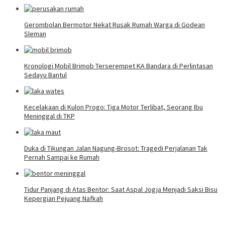
Gerombolan Bermotor Nekat Rusak Rumah Warga di Godean
Sleman
Kronologi Mobil Brimob Terserempet KA Bandara di Perlintasan
Sedayu Bantul
Kecelakaan di Kulon Progo: Tiga Motor Terlibat, Seorang Ibu
Meninggal di TKP
Duka di Tikungan Jalan Nagung-Brosot: Tragedi Perjalanan Tak
Pernah Sampai ke Rumah
Tidur Panjang di Atas Bentor: Saat Aspal Jogja Menjadi Saksi Bisu
Kepergian Pejuang Nafkah