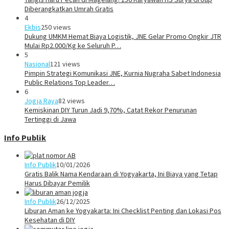
Diberangkatkan Umrah Gratis
4
Ekbis
250 views
Dukung UMKM Hemat Biaya Logistik, JNE Gelar Promo Ongkir JTR
Mulai Rp2.000/Kg ke Seluruh P…
5
Nasional
121 views
Pimpin Strategi Komunikasi JNE, Kurnia Nugraha Sabet Indonesia
Public Relations Top Leader…
6
Jogja Raya
82 views
Kemiskinan DIY Turun Jadi 9,70%, Catat Rekor Penurunan
Tertinggi di Jawa
Info Publik
Info Publik
10/01/2026
Gratis Balik Nama Kendaraan di Yogyakarta, Ini Biaya yang Tetap
Harus Dibayar Pemilik
Info Publik
26/12/2025
Liburan Aman ke Yogyakarta: Ini Checklist Penting dan Lokasi Pos
Kesehatan di DIY