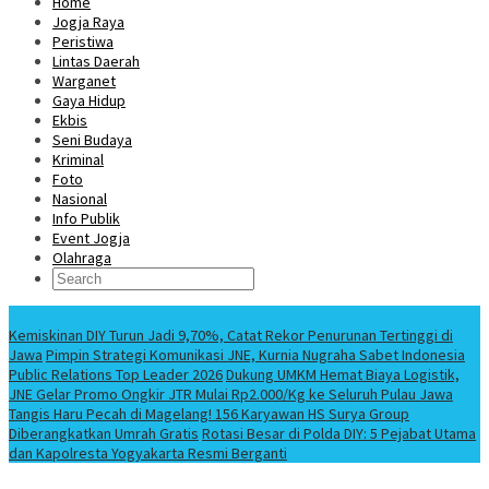
Home
Jogja Raya
Peristiwa
Lintas Daerah
Warganet
Gaya Hidup
Ekbis
Seni Budaya
Kriminal
Foto
Nasional
Info Publik
Event Jogja
Olahraga
Berita Terbaru
Kemiskinan DIY Turun Jadi 9,70%, Catat Rekor Penurunan Tertinggi di
Jawa
Pimpin Strategi Komunikasi JNE, Kurnia Nugraha Sabet Indonesia
Public Relations Top Leader 2026
Dukung UMKM Hemat Biaya Logistik,
JNE Gelar Promo Ongkir JTR Mulai Rp2.000/Kg ke Seluruh Pulau Jawa
Tangis Haru Pecah di Magelang! 156 Karyawan HS Surya Group
Diberangkatkan Umrah Gratis
Rotasi Besar di Polda DIY: 5 Pejabat Utama
dan Kapolresta Yogyakarta Resmi Berganti