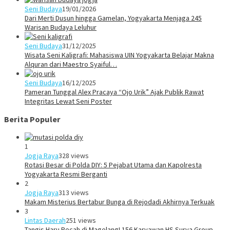
Seni Budaya
19/01/2026
Dari Merti Dusun hingga Gamelan, Yogyakarta Menjaga 245
Warisan Budaya Leluhur
Seni Budaya
31/12/2025
Wisata Seni Kaligrafi: Mahasiswa UIN Yogyakarta Belajar Makna
Alquran dari Maestro Syaiful…
Seni Budaya
16/12/2025
Pameran Tunggal Alex Pracaya “Ojo Urik” Ajak Publik Rawat
Integritas Lewat Seni Poster
Berita Populer
1
Jogja Raya
328 views
Rotasi Besar di Polda DIY: 5 Pejabat Utama dan Kapolresta
Yogyakarta Resmi Berganti
2
Jogja Raya
313 views
Makam Misterius Bertabur Bunga di Rejodadi Akhirnya Terkuak
3
Lintas Daerah
251 views
Tangis Haru Pecah di Magelang! 156 Karyawan HS Surya Group