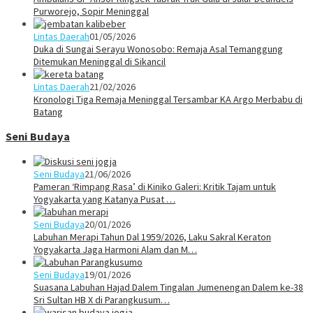
Purworejo, Sopir Meninggal
Lintas Daerah
01/05/2026
Duka di Sungai Serayu Wonosobo: Remaja Asal Temanggung
Ditemukan Meninggal di Sikancil
Lintas Daerah
21/02/2026
Kronologi Tiga Remaja Meninggal Tersambar KA Argo Merbabu di
Batang
Seni Budaya
Seni Budaya
21/06/2026
Pameran ‘Rimpang Rasa’ di Kiniko Galeri: Kritik Tajam untuk
Yogyakarta yang Katanya Pusat …
Seni Budaya
20/01/2026
Labuhan Merapi Tahun Dal 1959/2026, Laku Sakral Keraton
Yogyakarta Jaga Harmoni Alam dan M…
Seni Budaya
19/01/2026
Suasana Labuhan Hajad Dalem Tingalan Jumenengan Dalem ke-38
Sri Sultan HB X di Parangkusum…