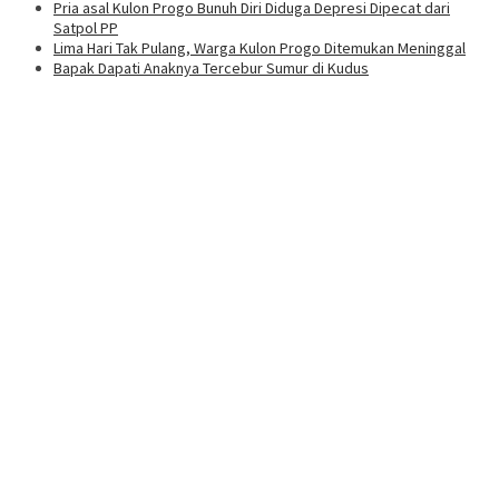
Pria asal Kulon Progo Bunuh Diri Diduga Depresi Dipecat dari
Satpol PP
Lima Hari Tak Pulang, Warga Kulon Progo Ditemukan Meninggal
Bapak Dapati Anaknya Tercebur Sumur di Kudus