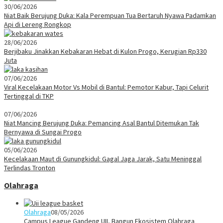
30/06/2026
Niat Baik Berujung Duka: Kala Perempuan Tua Bertaruh Nyawa Padamkan
Api di Lereng Rongkop
28/06/2026
Berjibaku Jinakkan Kebakaran Hebat di Kulon Progo, Kerugian Rp330
Juta
07/06/2026
Viral Kecelakaan Motor Vs Mobil di Bantul: Pemotor Kabur, Tapi Celurit
Tertinggal di TKP
07/06/2026
Niat Mancing Berujung Duka: Pemancing Asal Bantul Ditemukan Tak
Bernyawa di Sungai Progo
05/06/2026
Kecelakaan Maut di Gunungkidul: Gagal Jaga Jarak, Satu Meninggal
Terlindas Tronton
Olahraga
Olahraga
08/05/2026
Campus League Gandeng UII, Bangun Ekosistem Olahraga