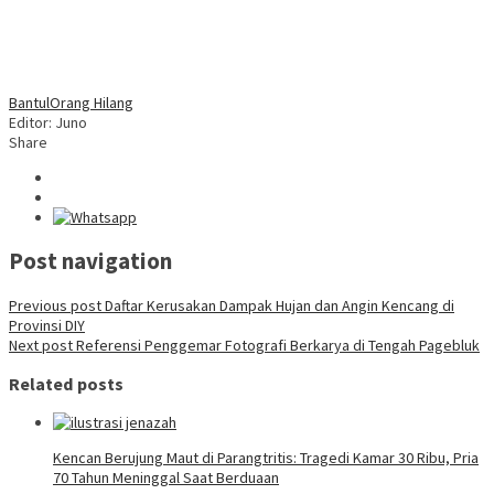
Bantul
Orang Hilang
Editor: Juno
Share
Post navigation
Previous post
Daftar Kerusakan Dampak Hujan dan Angin Kencang di
Provinsi DIY
Next post
Referensi Penggemar Fotografi Berkarya di Tengah Pagebluk
Related posts
Kencan Berujung Maut di Parangtritis: Tragedi Kamar 30 Ribu, Pria
70 Tahun Meninggal Saat Berduaan