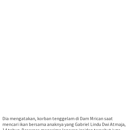
Dia mengatakan, korban tenggelam di Dam Mrican saat
mencari ikan bersama anaknya yang Gabriel Lindu Dwi Atmaja,
14 tahun. Basarnas menerima laporan insiden tersebut juga