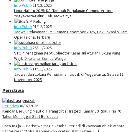
Info Publik
21/12/2025
Libur Nataru 2025: KAI Tambah Perjalanan Commuter Line
Yogyakarta-Palur, Cek Jadwalnya!
Info Publik
01/12/2025
Jadwal Pelayanan SIM Sleman Desember 2025, Cek Lokasi & Jam
Operasional Terbaru
Info Publik
26/11/2025
STOP Penagihan Debt Collector Kasar: Ini Aturan Hukum yang
Wajib Diketahui Semua Warga
Info Publik
11/11/2025
Jadwal dan Lokasi Pemadaman Listrik di Yogyakarta, Selasa 11
November 2025
Peristiwa
Peristiwa
30/07/2026
Kencan Berujung Maut di Parangtritis: Tragedi Kamar 30 Ribu, Pria 70
Tahun Meninggal Saat Berduaan
BacaJogja — Peristiwa tragis kembali terjadi di kawasan objek wisata
Pantai Parangtritis, Kapanewon Kretek, Kabupaten […]