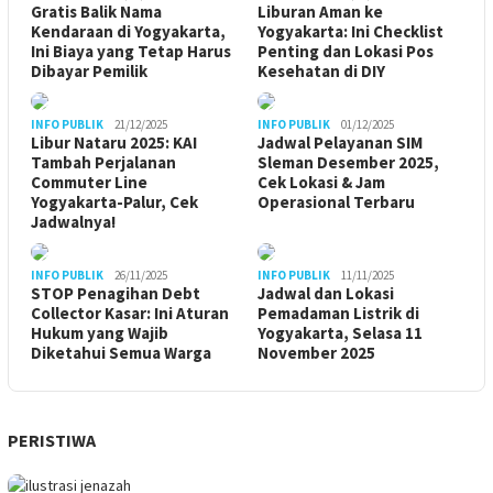
Gratis Balik Nama
Liburan Aman ke
Kendaraan di Yogyakarta,
Yogyakarta: Ini Checklist
Ini Biaya yang Tetap Harus
Penting dan Lokasi Pos
Dibayar Pemilik
Kesehatan di DIY
INFO PUBLIK
21/12/2025
INFO PUBLIK
01/12/2025
Libur Nataru 2025: KAI
Jadwal Pelayanan SIM
Tambah Perjalanan
Sleman Desember 2025,
Commuter Line
Cek Lokasi & Jam
Yogyakarta-Palur, Cek
Operasional Terbaru
Jadwalnya!
INFO PUBLIK
26/11/2025
INFO PUBLIK
11/11/2025
STOP Penagihan Debt
Jadwal dan Lokasi
Collector Kasar: Ini Aturan
Pemadaman Listrik di
Hukum yang Wajib
Yogyakarta, Selasa 11
Diketahui Semua Warga
November 2025
PERISTIWA