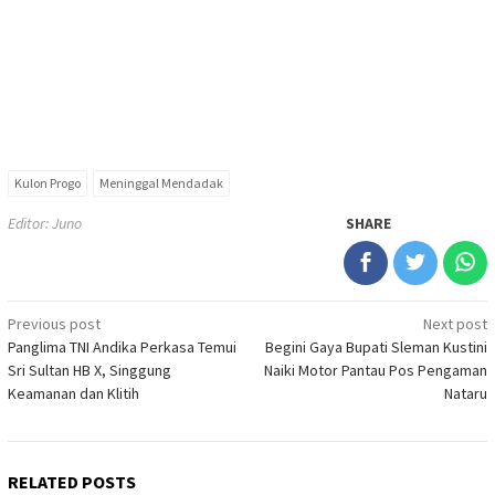
Kulon Progo
Meninggal Mendadak
Editor: Juno
SHARE
Post
Previous post
Next post
Panglima TNI Andika Perkasa Temui
Begini Gaya Bupati Sleman Kustini
navigation
Sri Sultan HB X, Singgung
Naiki Motor Pantau Pos Pengaman
Keamanan dan Klitih
Nataru
RELATED POSTS