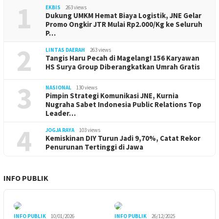
1
EKBIS
263 views
Dukung UMKM Hemat Biaya Logistik, JNE Gelar
Promo Ongkir JTR Mulai Rp2.000/Kg ke Seluruh
P…
2
LINTAS DAERAH
263 views
Tangis Haru Pecah di Magelang! 156 Karyawan
HS Surya Group Diberangkatkan Umrah Gratis
3
NASIONAL
130 views
Pimpin Strategi Komunikasi JNE, Kurnia
Nugraha Sabet Indonesia Public Relations Top
Leader…
4
JOGJA RAYA
103 views
Kemiskinan DIY Turun Jadi 9,70%, Catat Rekor
Penurunan Tertinggi di Jawa
INFO PUBLIK
INFO PUBLIK
10/01/2026
INFO PUBLIK
26/12/2025