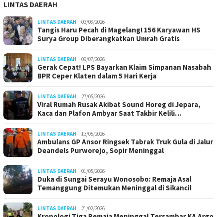
LINTAS DAERAH
LINTAS DAERAH
03/08/2026
Tangis Haru Pecah di Magelang! 156 Karyawan HS
Surya Group Diberangkatkan Umrah Gratis
LINTAS DAERAH
09/07/2026
Gerak Cepat! LPS Bayarkan Klaim Simpanan Nasabah
BPR Ceper Klaten dalam 5 Hari Kerja
LINTAS DAERAH
27/05/2026
Viral Rumah Rusak Akibat Sound Horeg di Jepara,
Kaca dan Plafon Ambyar Saat Takbir Kelili…
LINTAS DAERAH
13/05/2026
Ambulans GP Ansor Ringsek Tabrak Truk Gula di Jalur
Deandels Purworejo, Sopir Meninggal
LINTAS DAERAH
01/05/2026
Duka di Sungai Serayu Wonosobo: Remaja Asal
Temanggung Ditemukan Meninggal di Sikancil
LINTAS DAERAH
21/02/2026
Kronologi Tiga Remaja Meninggal Tersambar KA Argo