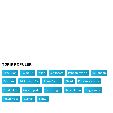
TOPIK POPULER
Pencurian
Polda DIY
Klitih
Malioboro
Penganiayaan
Keuangan
Ekonomi
Sri Sultan HB X
Polres Bantul
BMKG
Kota Yogyakarta
Pendidikan
Gunungkidul
Event Jogja
Kecelakaan
Yogyakarta
Kulon Progo
Sleman
Bantul