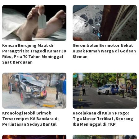
Kencan Berujung Maut di
Gerombolan Bermotor Nekat
Parangtritis: Tragedi Kamar 30
Rusak Rumah Warga di Godean
Ribu, Pria 70 Tahun Meninggal
Sleman
Saat Berduaan
Kronologi Mobil Brimob
Kecelakaan di Kulon Progo:
Terserempet KA Bandara di
Tiga Motor Terlibat, Seorang
Perlintasan Sedayu Bantul
Ibu Meninggal di TKP