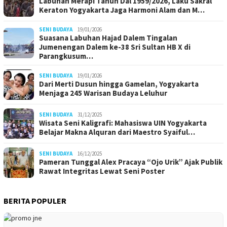
Labuhan Merapi Tahun Dal 1959/2026, Laku Sakral
Keraton Yogyakarta Jaga Harmoni Alam dan M…
SENI BUDAYA
19/01/2026
Suasana Labuhan Hajad Dalem Tingalan
Jumenengan Dalem ke-38 Sri Sultan HB X di
Parangkusum…
SENI BUDAYA
19/01/2026
Dari Merti Dusun hingga Gamelan, Yogyakarta
Menjaga 245 Warisan Budaya Leluhur
SENI BUDAYA
31/12/2025
Wisata Seni Kaligrafi: Mahasiswa UIN Yogyakarta
Belajar Makna Alquran dari Maestro Syaiful…
SENI BUDAYA
16/12/2025
Pameran Tunggal Alex Pracaya “Ojo Urik” Ajak Publik
Rawat Integritas Lewat Seni Poster
BERITA POPULER