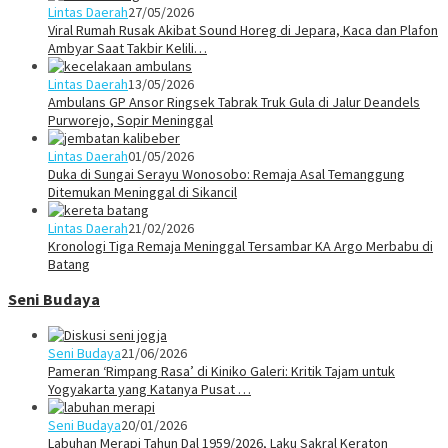
Lintas Daerah
27/05/2026
Viral Rumah Rusak Akibat Sound Horeg di Jepara, Kaca dan Plafon
Ambyar Saat Takbir Kelili…
Lintas Daerah
13/05/2026
Ambulans GP Ansor Ringsek Tabrak Truk Gula di Jalur Deandels
Purworejo, Sopir Meninggal
Lintas Daerah
01/05/2026
Duka di Sungai Serayu Wonosobo: Remaja Asal Temanggung
Ditemukan Meninggal di Sikancil
Lintas Daerah
21/02/2026
Kronologi Tiga Remaja Meninggal Tersambar KA Argo Merbabu di
Batang
Seni Budaya
Seni Budaya
21/06/2026
Pameran ‘Rimpang Rasa’ di Kiniko Galeri: Kritik Tajam untuk
Yogyakarta yang Katanya Pusat …
Seni Budaya
20/01/2026
Labuhan Merapi Tahun Dal 1959/2026, Laku Sakral Keraton