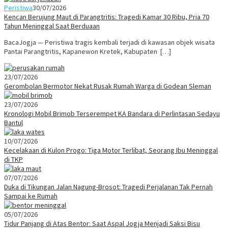
Peristiwa
30/07/2026
Kencan Berujung Maut di Parangtritis: Tragedi Kamar 30 Ribu, Pria 70
Tahun Meninggal Saat Berduaan
BacaJogja — Peristiwa tragis kembali terjadi di kawasan objek wisata
Pantai Parangtritis, Kapanewon Kretek, Kabupaten […]
23/07/2026
Gerombolan Bermotor Nekat Rusak Rumah Warga di Godean Sleman
23/07/2026
Kronologi Mobil Brimob Terserempet KA Bandara di Perlintasan Sedayu
Bantul
10/07/2026
Kecelakaan di Kulon Progo: Tiga Motor Terlibat, Seorang Ibu Meninggal
di TKP
07/07/2026
Duka di Tikungan Jalan Nagung-Brosot: Tragedi Perjalanan Tak Pernah
Sampai ke Rumah
05/07/2026
Tidur Panjang di Atas Bentor: Saat Aspal Jogja Menjadi Saksi Bisu