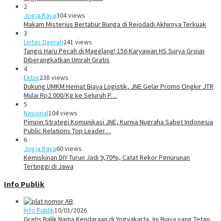
2
Jogja Raya
304 views
Makam Misterius Bertabur Bunga di Rejodadi Akhirnya Terkuak
3
Lintas Daerah
241 views
Tangis Haru Pecah di Magelang! 156 Karyawan HS Surya Group
Diberangkatkan Umrah Gratis
4
Ekbis
238 views
Dukung UMKM Hemat Biaya Logistik, JNE Gelar Promo Ongkir JTR
Mulai Rp2.000/Kg ke Seluruh P…
5
Nasional
104 views
Pimpin Strategi Komunikasi JNE, Kurnia Nugraha Sabet Indonesia
Public Relations Top Leader…
6
Jogja Raya
60 views
Kemiskinan DIY Turun Jadi 9,70%, Catat Rekor Penurunan
Tertinggi di Jawa
Info Publik
Info Publik
10/01/2026
Gratis Balik Nama Kendaraan di Yogyakarta, Ini Biaya yang Tetap