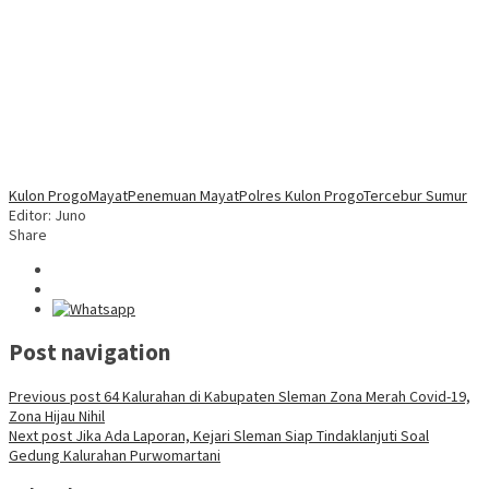
Kulon Progo
Mayat
Penemuan Mayat
Polres Kulon Progo
Tercebur Sumur
Editor: Juno
Share
Post navigation
Previous post
64 Kalurahan di Kabupaten Sleman Zona Merah Covid-19,
Zona Hijau Nihil
Next post
Jika Ada Laporan, Kejari Sleman Siap Tindaklanjuti Soal
Gedung Kalurahan Purwomartani