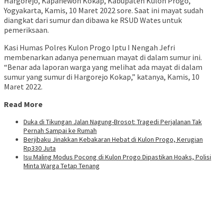
Hargorejo, Kapanewon Kokap, Kabupaten Kulon Progo,
Yogyakarta, Kamis, 10 Maret 2022 sore. Saat ini mayat sudah
diangkat dari sumur dan dibawa ke RSUD Wates untuk
pemeriksaan.
Kasi Humas Polres Kulon Progo Iptu I Nengah Jefri
membenarkan adanya penemuan mayat di dalam sumur ini.
“Benar ada laporan warga yang melihat ada mayat di dalam
sumur yang sumur di Hargorejo Kokap,” katanya, Kamis, 10
Maret 2022.
Read More
Duka di Tikungan Jalan Nagung-Brosot: Tragedi Perjalanan Tak
Pernah Sampai ke Rumah
Berjibaku Jinakkan Kebakaran Hebat di Kulon Progo, Kerugian
Rp330 Juta
Isu Maling Modus Pocong di Kulon Progo Dipastikan Hoaks, Polisi
Minta Warga Tetap Tenang