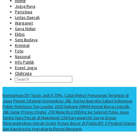
Home
Jogja Raya
Peristiwa
Lintas Daerah
Warganet
Gaya Hidup
Ekbis
Seni Budaya
Kriminal
Foto
Nasional
Info Publik
Event Jogja
Olahraga
Berita Terbaru
Kemiskinan DIY Turun Jadi 9,70%, Catat Rekor Penurunan Tertinggi di
Jawa
Pimpin Strategi Komunikasi JNE, Kurnia Nugraha Sabet Indonesia
Public Relations Top Leader 2026
Dukung UMKM Hemat Biaya Logistik,
JNE Gelar Promo Ongkir JTR Mulai Rp2.000/Kg ke Seluruh Pulau Jawa
Tangis Haru Pecah di Magelang! 156 Karyawan HS Surya Group
Diberangkatkan Umrah Gratis
Rotasi Besar di Polda DIY: 5 Pejabat Utama
dan Kapolresta Yogyakarta Resmi Berganti