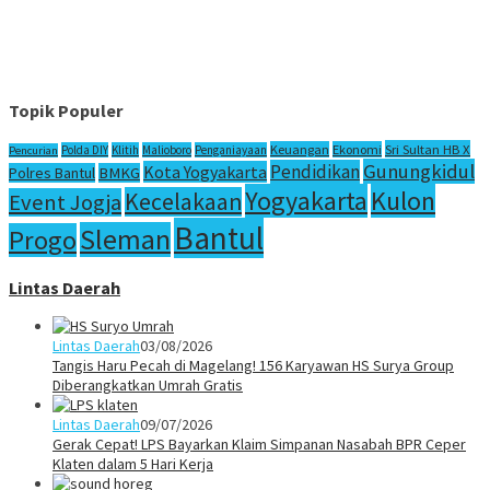
Topik Populer
Sri Sultan HB X
Keuangan
Ekonomi
Polda DIY
Klitih
Malioboro
Penganiayaan
Pencurian
Gunungkidul
Pendidikan
Kota Yogyakarta
Polres Bantul
BMKG
Yogyakarta
Kulon
Kecelakaan
Event Jogja
Bantul
Sleman
Progo
Lintas Daerah
Lintas Daerah
03/08/2026
Tangis Haru Pecah di Magelang! 156 Karyawan HS Surya Group
Diberangkatkan Umrah Gratis
Lintas Daerah
09/07/2026
Gerak Cepat! LPS Bayarkan Klaim Simpanan Nasabah BPR Ceper
Klaten dalam 5 Hari Kerja