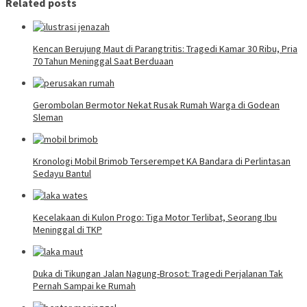
Related posts
Kencan Berujung Maut di Parangtritis: Tragedi Kamar 30 Ribu, Pria
70 Tahun Meninggal Saat Berduaan
Gerombolan Bermotor Nekat Rusak Rumah Warga di Godean
Sleman
Kronologi Mobil Brimob Terserempet KA Bandara di Perlintasan
Sedayu Bantul
Kecelakaan di Kulon Progo: Tiga Motor Terlibat, Seorang Ibu
Meninggal di TKP
Duka di Tikungan Jalan Nagung-Brosot: Tragedi Perjalanan Tak
Pernah Sampai ke Rumah