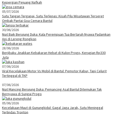
Kepergian Pejuang Nafkah
05/07/2026
Satu Tangan Tergapai, Satu Terlepas: Kisah Pilu Wisatawan Terseret
Ombak Pantai Goa Cemara Bantul
30/06/2026
Niat Baik Berujung Duka: Kala Perempuan Tua Bertaruh Nyawa Padamkan
Api di Lereng Rongkop
28/06/2026
Berjibaku Jinakkan Kebakaran Hebat di Kulon Progo, Kerugian Rp330
Juta
07/06/2026
Viral Kecelakaan Motor Vs Mobil di Bantul: Pemotor Kabur, Tapi Celurit
Tertinggal di TKP
07/06/2026
Niat Mancing Berujung Duka: Pemancing Asal Bantul Ditemukan Tak
Bernyawa di Sungai Progo
05/06/2026
Kecelakaan Maut di Gunungkidul: Gagal Jaga Jarak, Satu Meninggal
Terlindas Tronton