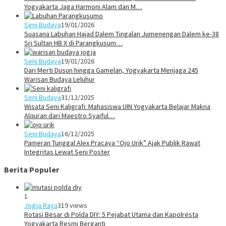
Yogyakarta Jaga Harmoni Alam dan M…
Seni Budaya
19/01/2026
Suasana Labuhan Hajad Dalem Tingalan Jumenengan Dalem ke-38
Sri Sultan HB X di Parangkusum…
Seni Budaya
19/01/2026
Dari Merti Dusun hingga Gamelan, Yogyakarta Menjaga 245
Warisan Budaya Leluhur
Seni Budaya
31/12/2025
Wisata Seni Kaligrafi: Mahasiswa UIN Yogyakarta Belajar Makna
Alquran dari Maestro Syaiful…
Seni Budaya
16/12/2025
Pameran Tunggal Alex Pracaya “Ojo Urik” Ajak Publik Rawat
Integritas Lewat Seni Poster
Berita Populer
1
Jogja Raya
319 views
Rotasi Besar di Polda DIY: 5 Pejabat Utama dan Kapolresta
Yogyakarta Resmi Berganti