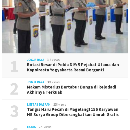
1
JOGJA RAYA
316 views
Rotasi Besar di Polda DIY: 5 Pejabat Utama dan
Kapolresta Yogyakarta Resmi Berganti
2
JOGJA RAYA
301 views
Makam Misterius Bertabur Bunga di Rejodadi
Akhirnya Terkuak
3
LINTAS DAERAH
238 views
Tangis Haru Pecah di Magelang! 156 Karyawan
HS Surya Group Diberangkatkan Umrah Gratis
EKBIS
229 views