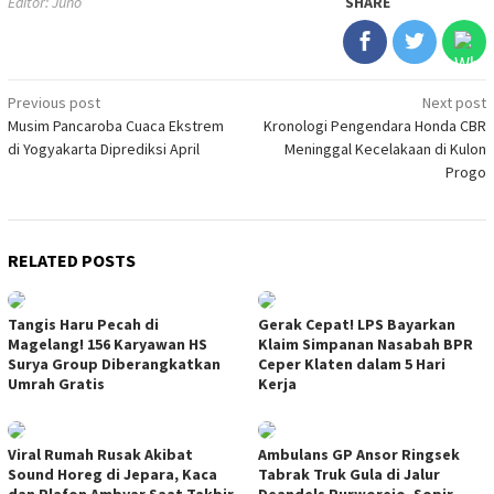
Editor: Juno
SHARE
Post
Previous post
Next post
Musim Pancaroba Cuaca Ekstrem
Kronologi Pengendara Honda CBR
navigation
di Yogyakarta Diprediksi April
Meninggal Kecelakaan di Kulon
Progo
RELATED POSTS
Tangis Haru Pecah di
Gerak Cepat! LPS Bayarkan
Magelang! 156 Karyawan HS
Klaim Simpanan Nasabah BPR
Surya Group Diberangkatkan
Ceper Klaten dalam 5 Hari
Umrah Gratis
Kerja
Viral Rumah Rusak Akibat
Ambulans GP Ansor Ringsek
Sound Horeg di Jepara, Kaca
Tabrak Truk Gula di Jalur
dan Plafon Ambyar Saat Takbir
Deandels Purworejo, Sopir