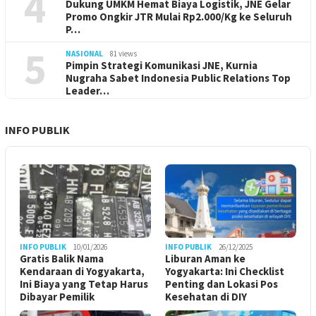
4
Dukung UMKM Hemat Biaya Logistik, JNE Gelar
Promo Ongkir JTR Mulai Rp2.000/Kg ke Seluruh
P…
5
NASIONAL
81 views
Pimpin Strategi Komunikasi JNE, Kurnia
Nugraha Sabet Indonesia Public Relations Top
Leader…
INFO PUBLIK
INFO PUBLIK
10/01/2026
INFO PUBLIK
26/12/2025
Gratis Balik Nama
Liburan Aman ke
Kendaraan di Yogyakarta,
Yogyakarta: Ini Checklist
Ini Biaya yang Tetap Harus
Penting dan Lokasi Pos
Dibayar Pemilik
Kesehatan di DIY