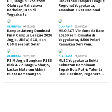
UII, Bangun Ekosistem
Basketball Campus League
Olahraga Mahasiswa
Regional Yogyakarta,
Berkelanjutan di
Amankan Tiket Nasional
Yogyakarta
OLAHRAGA
06/05/2026
OLAHRAGA
26/04/2026
Kampus Jateng Dominasi
MILO ACTIV Indonesia Race
Final Campus League 2026
2026 Resmi Dimulai di
Jogja, UKSW, SCU, dan
Yogyakarta, 4.500 Pelari
USM Berebut Gelar
Ramaikan Seri Pem…
OLAHRAGA
28/02/2026
OLAHRAGA
01/02/2026
PSIM Jogja Bungkam PSBS
MLSC Yogyakarta Bukti
Biak 4-2 di Maguwoharjo,
Kekuatan Pembinaan
Laskar Mataram Akhiri
Sepak Bola Putri: Talenta
Puasa Kemenangan
Baru Bersinar, Regenera…