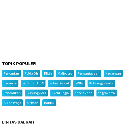
TOPIK POPULER
Pencurian
Polda DIY
Klitih
Malioboro
Penganiayaan
Keuangan
Ekonomi
Sri Sultan HB X
Polres Bantul
BMKG
Kota Yogyakarta
Pendidikan
Gunungkidul
Event Jogja
Kecelakaan
Yogyakarta
Kulon Progo
Sleman
Bantul
LINTAS DAERAH