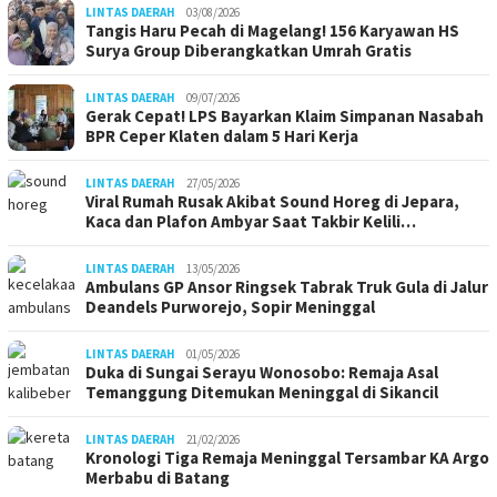
LINTAS DAERAH
03/08/2026
Tangis Haru Pecah di Magelang! 156 Karyawan HS
Surya Group Diberangkatkan Umrah Gratis
LINTAS DAERAH
09/07/2026
Gerak Cepat! LPS Bayarkan Klaim Simpanan Nasabah
BPR Ceper Klaten dalam 5 Hari Kerja
LINTAS DAERAH
27/05/2026
Viral Rumah Rusak Akibat Sound Horeg di Jepara,
Kaca dan Plafon Ambyar Saat Takbir Kelili…
LINTAS DAERAH
13/05/2026
Ambulans GP Ansor Ringsek Tabrak Truk Gula di Jalur
Deandels Purworejo, Sopir Meninggal
LINTAS DAERAH
01/05/2026
Duka di Sungai Serayu Wonosobo: Remaja Asal
Temanggung Ditemukan Meninggal di Sikancil
LINTAS DAERAH
21/02/2026
Kronologi Tiga Remaja Meninggal Tersambar KA Argo
Merbabu di Batang