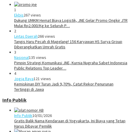
1
Ekbis
267 views
Dukung UMKM Hemat Biaya Logistik, JNE Gelar Promo Ongkir JTR
Mulai Rp2.000/Kg ke Seluruh P…
2
Lintas Daerah
266 views
Tangis Haru Pecah di Magelang! 156 Karyawan HS Surya Group
Diberangkatkan Umrah Gratis
3
Nasional
135 views
Pimpin Strategi Komunikasi JNE, Kurnia Nugraha Sabet Indonesia
Public Relations Top Leader…
4
Jogja Raya
121 views
Kemiskinan DIY Turun Jadi 9,70%, Catat Rekor Penurunan
Tertinggi di Jawa
Info Publik
Info Publik
10/01/2026
Gratis Balik Nama Kendaraan di Yogyakarta, Ini Biaya yang Tetap
Harus Dibayar Pemilik