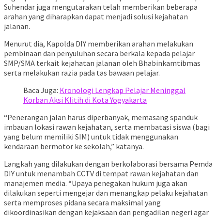
Suhendar juga mengutarakan telah memberikan beberapa
arahan yang diharapkan dapat menjadi solusi kejahatan
jalanan.
Menurut dia, Kapolda DIY memberikan arahan melakukan
pembinaan dan penyuluhan secara berkala kepada pelajar
SMP/SMA terkait kejahatan jalanan oleh Bhabinkamtibmas
serta melakukan razia pada tas bawaan pelajar.
Baca Juga:
Kronologi Lengkap Pelajar Meninggal
Korban Aksi Klitih di Kota Yogyakarta
“Penerangan jalan harus diperbanyak, memasang spanduk
imbauan lokasi rawan kejahatan, serta membatasi siswa (bagi
yang belum memiliki SIM) untuk tidak menggunakan
kendaraan bermotor ke sekolah,” katanya.
Langkah yang dilakukan dengan berkolaborasi bersama Pemda
DIY untuk menambah CCTV di tempat rawan kejahatan dan
manajemen media. “Upaya penegakan hukum juga akan
dilakukan seperti mengejar dan menangkap pelaku kejahatan
serta memproses pidana secara maksimal yang
dikoordinasikan dengan kejaksaan dan pengadilan negeri agar