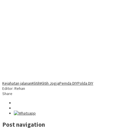
Kejahatan jalanan
Klitih
Klitih Jogja
Pemda DIY
Polda DIY
Editor: Rehan
Share
Post navigation