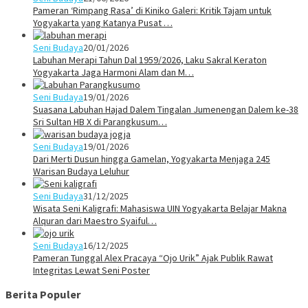
Pameran ‘Rimpang Rasa’ di Kiniko Galeri: Kritik Tajam untuk
Yogyakarta yang Katanya Pusat …
Seni Budaya
20/01/2026
Labuhan Merapi Tahun Dal 1959/2026, Laku Sakral Keraton
Yogyakarta Jaga Harmoni Alam dan M…
Seni Budaya
19/01/2026
Suasana Labuhan Hajad Dalem Tingalan Jumenengan Dalem ke-38
Sri Sultan HB X di Parangkusum…
Seni Budaya
19/01/2026
Dari Merti Dusun hingga Gamelan, Yogyakarta Menjaga 245
Warisan Budaya Leluhur
Seni Budaya
31/12/2025
Wisata Seni Kaligrafi: Mahasiswa UIN Yogyakarta Belajar Makna
Alquran dari Maestro Syaiful…
Seni Budaya
16/12/2025
Pameran Tunggal Alex Pracaya “Ojo Urik” Ajak Publik Rawat
Integritas Lewat Seni Poster
Berita Populer