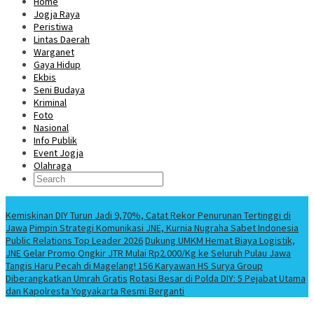
Home
Jogja Raya
Peristiwa
Lintas Daerah
Warganet
Gaya Hidup
Ekbis
Seni Budaya
Kriminal
Foto
Nasional
Info Publik
Event Jogja
Olahraga
Berita Terbaru
Kemiskinan DIY Turun Jadi 9,70%, Catat Rekor Penurunan Tertinggi di
Jawa
Pimpin Strategi Komunikasi JNE, Kurnia Nugraha Sabet Indonesia
Public Relations Top Leader 2026
Dukung UMKM Hemat Biaya Logistik,
JNE Gelar Promo Ongkir JTR Mulai Rp2.000/Kg ke Seluruh Pulau Jawa
Tangis Haru Pecah di Magelang! 156 Karyawan HS Surya Group
Diberangkatkan Umrah Gratis
Rotasi Besar di Polda DIY: 5 Pejabat Utama
dan Kapolresta Yogyakarta Resmi Berganti