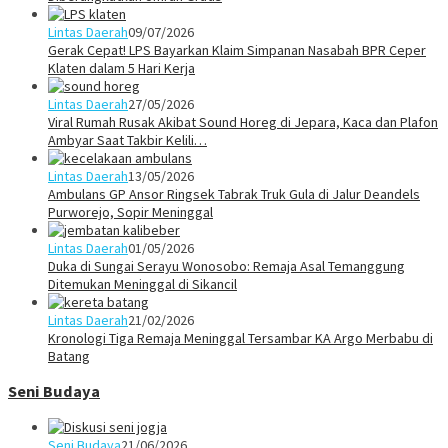
Lintas Daerah
09/07/2026
Gerak Cepat! LPS Bayarkan Klaim Simpanan Nasabah BPR Ceper
Klaten dalam 5 Hari Kerja
Lintas Daerah
27/05/2026
Viral Rumah Rusak Akibat Sound Horeg di Jepara, Kaca dan Plafon
Ambyar Saat Takbir Kelili…
Lintas Daerah
13/05/2026
Ambulans GP Ansor Ringsek Tabrak Truk Gula di Jalur Deandels
Purworejo, Sopir Meninggal
Lintas Daerah
01/05/2026
Duka di Sungai Serayu Wonosobo: Remaja Asal Temanggung
Ditemukan Meninggal di Sikancil
Lintas Daerah
21/02/2026
Kronologi Tiga Remaja Meninggal Tersambar KA Argo Merbabu di
Batang
Seni Budaya
Seni Budaya
21/06/2026