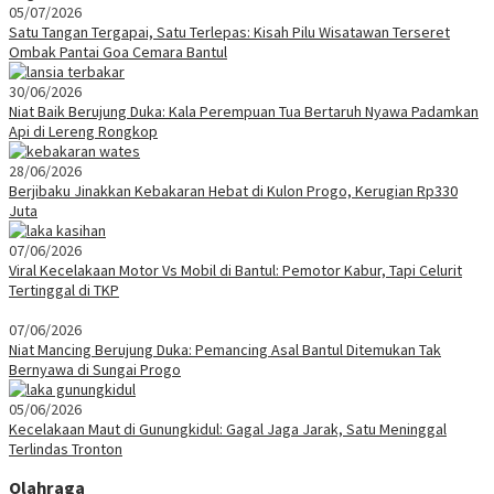
05/07/2026
Satu Tangan Tergapai, Satu Terlepas: Kisah Pilu Wisatawan Terseret
Ombak Pantai Goa Cemara Bantul
30/06/2026
Niat Baik Berujung Duka: Kala Perempuan Tua Bertaruh Nyawa Padamkan
Api di Lereng Rongkop
28/06/2026
Berjibaku Jinakkan Kebakaran Hebat di Kulon Progo, Kerugian Rp330
Juta
07/06/2026
Viral Kecelakaan Motor Vs Mobil di Bantul: Pemotor Kabur, Tapi Celurit
Tertinggal di TKP
07/06/2026
Niat Mancing Berujung Duka: Pemancing Asal Bantul Ditemukan Tak
Bernyawa di Sungai Progo
05/06/2026
Kecelakaan Maut di Gunungkidul: Gagal Jaga Jarak, Satu Meninggal
Terlindas Tronton
Olahraga