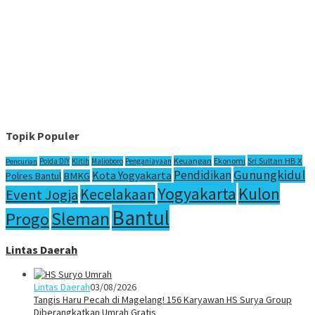
Topik Populer
Sri Sultan HB X
Keuangan
Ekonomi
Polda DIY
Klitih
Malioboro
Penganiayaan
Pencurian
Gunungkidul
Pendidikan
Kota Yogyakarta
Polres Bantul
BMKG
Yogyakarta
Kulon
Kecelakaan
Event Jogja
Bantul
Sleman
Progo
Lintas Daerah
Lintas Daerah
03/08/2026
Tangis Haru Pecah di Magelang! 156 Karyawan HS Surya Group
Diberangkatkan Umrah Gratis