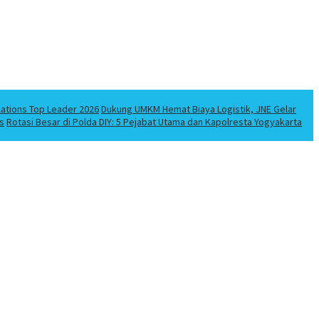
lations Top Leader 2026
Dukung UMKM Hemat Biaya Logistik, JNE Gelar
s
Rotasi Besar di Polda DIY: 5 Pejabat Utama dan Kapolresta Yogyakarta