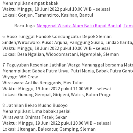
Menampilkan empat babak
Waktu: Minggu, 19 Juni 2022 pukul 10.00 WIB – selesai
Lokasi : Gonjen, Tamantirto, Kasihan, Bantul
Baca Juga:
Mengenal Wisata Alam Batu Kapal Bantul, Temp
6. Roso Tunggal Pondok Condongcatur Depok Sleman
Sinden/Wirosworo: Kusdt Arjuna, Panggung Susilo, Linda Sharita
Waktu: Minggu, 19 Juni 2022 pukul 10.00 WIB – selesai
Lokasi: Desa Ngalian, Widodomartani, Ngemplak, Sleman
7. Paguyuban Kesenian Jathilan Warga Manunggal bersama Mat
Menampilkan: Babak Putra Unyu, Putri Manja, Babak Putra Gan
Wiyogo: WM Crew
Wiraswara: Antika Rengganis, Mas Tular
Waktu : Minggu, 19 Juni 2022 pukul 11.00 WIB – selesai
Lokasi : Gunung Gempal, Giripeni, Wates, Kulon Progo
8. Jathilan Bekso Mudho Budoyo
Menampilkan: Lima babak spesial
Wiraswara: Dhimas Tetek, Sekar
Waktu : Minggu, 19 Juni 2022 pukul 10.00 WIB – selesai
Lokasi: Jitengan, Balecatur, Gamping, Sleman