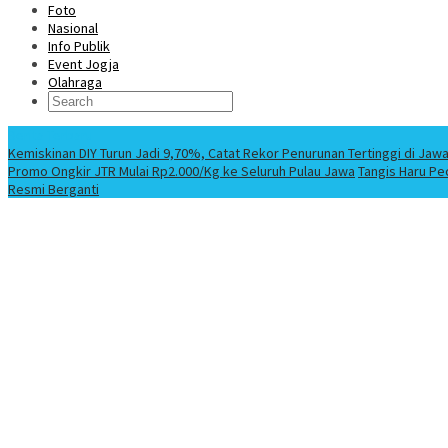
Foto
Nasional
Info Publik
Event Jogja
Olahraga
Berita Terbaru
Kemiskinan DIY Turun Jadi 9,70%, Catat Rekor Penurunan Tertinggi di Jaw
Promo Ongkir JTR Mulai Rp2.000/Kg ke Seluruh Pulau Jawa
Tangis Haru Pe
Resmi Berganti