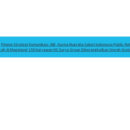
a
Pimpin Strategi Komunikasi JNE, Kurnia Nugraha Sabet Indonesia Public Re
cah di Magelang! 156 Karyawan HS Surya Group Diberangkatkan Umrah Grati