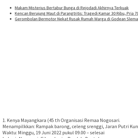
Makam Misterius Bertabur Bunga di Rejodadi Akhirnya Terkuak
Kencan Berujung Maut di Parangtritis: Tragedi Kamar 30 Ribu, Pria
Gerombolan Bermotor Nekat Rusak Rumah Warga di Godean Slem
1. Kenya Mayangkara (45 th Organisasi Remaa Nogosari.
Menampilkkan: Rampak barong, celeng srenggi, Jaran Putri Kund
Waktu: Minggu, 19 Juni 2022 pukul 09.00 – selesai