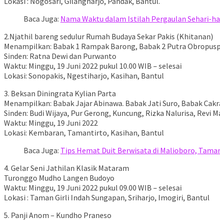
Lokasi : Nogosari, Gilangharjo, Pandak, Bantul.
Baca Juga:
Nama Waktu dalam Istilah Pergaulan Sehari-ha
2.Njathil bareng sedulur Rumah Budaya Sekar Pakis (Khitanan)
Menampilkan: Babak 1 Rampak Barong, Babak 2 Putra Obropusp
Sinden: Ratna Dewi dan Purwanto
Waktu: Minggu, 19 Juni 2022 pukul 10.00 WIB – selesai
Lokasi: Sonopakis, Ngestiharjo, Kasihan, Bantul
3. Beksan Diningrata Kylian Parta
Menampilkan: Babak Jajar Abinawa. Babak Jati Suro, Babak Cakra
Sinden: Budi Wijaya, Pur Gerong, Kuncung, Rizka Nalurisa, Revi M
Waktu: Minggu, 19 Juni 2022
Lokasi: Kembaran, Tamantirto, Kasihan, Bantul
Baca Juga:
Tips Hemat Duit Berwisata di Malioboro, Tama
4. Gelar Seni Jathilan Klasik Mataram
Turonggo Mudho Langen Budoyo
Waktu: Minggu, 19 Juni 2022 pukul 09.00 WIB – selesai
Lokasi : Taman Girli Indah Sungapan, Sriharjo, Imogiri, Bantul
5. Panji Anom – Kundho Praneso