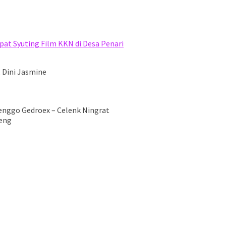
at Syuting Film KKN di Desa Penari
, Dini Jasmine
enggo Gedroex – Celenk Ningrat
teng