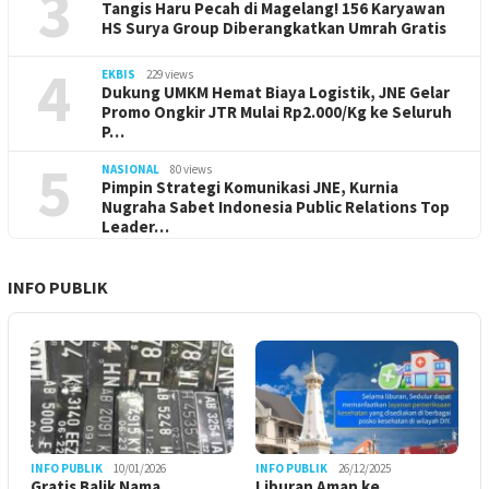
3
Tangis Haru Pecah di Magelang! 156 Karyawan
HS Surya Group Diberangkatkan Umrah Gratis
4
EKBIS
229 views
Dukung UMKM Hemat Biaya Logistik, JNE Gelar
Promo Ongkir JTR Mulai Rp2.000/Kg ke Seluruh
P…
5
NASIONAL
80 views
Pimpin Strategi Komunikasi JNE, Kurnia
Nugraha Sabet Indonesia Public Relations Top
Leader…
INFO PUBLIK
INFO PUBLIK
10/01/2026
INFO PUBLIK
26/12/2025
Gratis Balik Nama
Liburan Aman ke