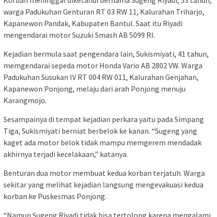
warga Padukuhan Genturan RT 03 RW 11, Kalurahan Triharjo,
Kapanewon Pandak, Kabupaten Bantul. Saat itu Riyadi
mengendarai motor Suzuki Smash AB 5099 RI.
Kejadian bermula saat pengendara lain, Sukismiyati, 41 tahun,
memgendarai sepeda motor Honda Vario AB 2802 VW. Warga
Padukuhan Susukan IV RT 004 RW 011, Kalurahan Genjahan,
Kapanewon Ponjong, melaju dari arah Ponjong menuju
Karangmojo.
Sesampainya di tempat kejadian perkara yaitu pada Simpang
Tiga, Sukismiyati berniat berbelok ke kanan. “Sugeng yang
kaget ada motor belok tidak mampu memgerem mendadak
akhirnya terjadi kecelakaan,” katanya.
Benturan dua motor membuat kedua korban terjatuh. Warga
sekitar yang melihat kejadian langsung mengevakuasi kedua
korban ke Puskesmas Ponjong.
“Namun Sugeng Riyadi tidak bisa tertolong karena mengalami