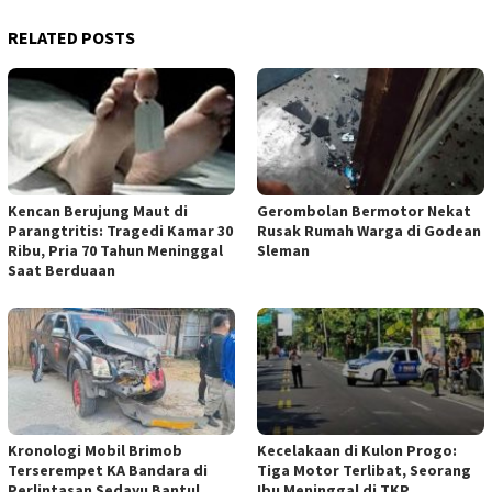
RELATED POSTS
Kencan Berujung Maut di
Gerombolan Bermotor Nekat
Parangtritis: Tragedi Kamar 30
Rusak Rumah Warga di Godean
Ribu, Pria 70 Tahun Meninggal
Sleman
Saat Berduaan
Kronologi Mobil Brimob
Kecelakaan di Kulon Progo:
Terserempet KA Bandara di
Tiga Motor Terlibat, Seorang
Perlintasan Sedayu Bantul
Ibu Meninggal di TKP