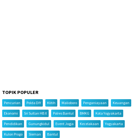
TOPIK POPULER
Pencurian
Polda DIY
Klitih
Malioboro
Penganiayaan
Keuangan
Ekonomi
Sri Sultan HB X
Polres Bantul
BMKG
Kota Yogyakarta
Pendidikan
Gunungkidul
Event Jogja
Kecelakaan
Yogyakarta
Kulon Progo
Sleman
Bantul