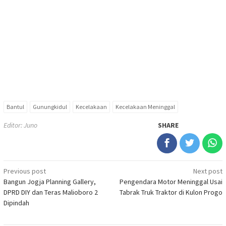
Bantul
Gunungkidul
Kecelakaan
Kecelakaan Meninggal
Editor: Juno
SHARE
Post
Previous post
Next post
Bangun Jogja Planning Gallery,
Pengendara Motor Meninggal Usai
navigation
DPRD DIY dan Teras Malioboro 2
Tabrak Truk Traktor di Kulon Progo
Dipindah