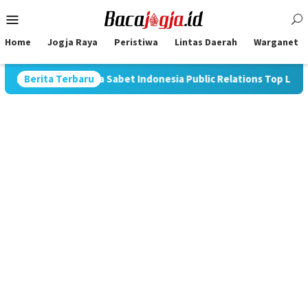
Skip
Mobile
to
Menu
content
Home
Jogja Raya
Peristiwa
Lintas Daerah
Warganet
ugraha Sabet Indonesia Public Relations Top Leader 2026
Berita Terbaru