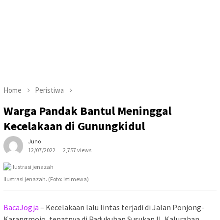
Home
Peristiwa
Warga Pandak Bantul Meninggal
Kecelakaan di Gunungkidul
Juno
12/07/2022
2,757 views
Ilustrasi jenazah. (Foto: Istimewa)
BacaJogja
– Kecelakaan lalu lintas terjadi di Jalan Ponjong-
Karangmojo, tepatnya di Padukuhan Susukan II, Kalurahan