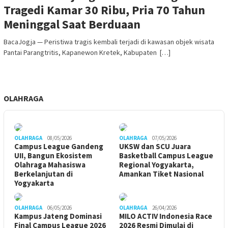
Tragedi Kamar 30 Ribu, Pria 70 Tahun
Meninggal Saat Berduaan
BacaJogja — Peristiwa tragis kembali terjadi di kawasan objek wisata
Pantai Parangtritis, Kapanewon Kretek, Kabupaten […]
OLAHRAGA
OLAHRAGA
08/05/2026
OLAHRAGA
07/05/2026
Campus League Gandeng
UKSW dan SCU Juara
UII, Bangun Ekosistem
Basketball Campus League
Olahraga Mahasiswa
Regional Yogyakarta,
Berkelanjutan di
Amankan Tiket Nasional
Yogyakarta
OLAHRAGA
06/05/2026
OLAHRAGA
26/04/2026
Kampus Jateng Dominasi
MILO ACTIV Indonesia Race
Final Campus League 2026
2026 Resmi Dimulai di