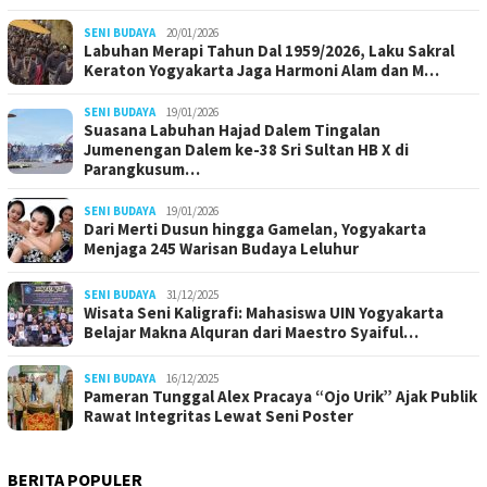
SENI BUDAYA
20/01/2026
Labuhan Merapi Tahun Dal 1959/2026, Laku Sakral
Keraton Yogyakarta Jaga Harmoni Alam dan M…
SENI BUDAYA
19/01/2026
Suasana Labuhan Hajad Dalem Tingalan
Jumenengan Dalem ke-38 Sri Sultan HB X di
Parangkusum…
SENI BUDAYA
19/01/2026
Dari Merti Dusun hingga Gamelan, Yogyakarta
Menjaga 245 Warisan Budaya Leluhur
SENI BUDAYA
31/12/2025
Wisata Seni Kaligrafi: Mahasiswa UIN Yogyakarta
Belajar Makna Alquran dari Maestro Syaiful…
SENI BUDAYA
16/12/2025
Pameran Tunggal Alex Pracaya “Ojo Urik” Ajak Publik
Rawat Integritas Lewat Seni Poster
BERITA POPULER