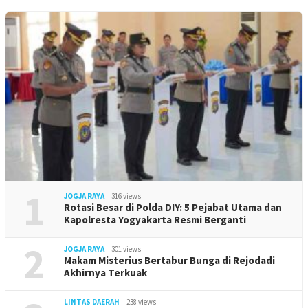
1
JOGJA RAYA
316 views
Rotasi Besar di Polda DIY: 5 Pejabat Utama dan
Kapolresta Yogyakarta Resmi Berganti
2
JOGJA RAYA
301 views
Makam Misterius Bertabur Bunga di Rejodadi
Akhirnya Terkuak
LINTAS DAERAH
238 views