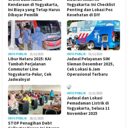
Kendaraan di Yogyakarta,
Yogyakarta: Ini Checklist
Ini Biaya yang Tetap Harus
Penting dan Lokasi Pos
Dibayar Pemilik
Kesehatan di DIY
INFO PUBLIK
21/12/2025
INFO PUBLIK
01/12/2025
Libur Nataru 2025: KAI
Jadwal Pelayanan SIM
Tambah Perjalanan
Sleman Desember 2025,
Commuter Line
Cek Lokasi & Jam
Yogyakarta-Palur, Cek
Operasional Terbaru
Jadwalnya!
INFO PUBLIK
11/11/2025
Jadwal dan Lokasi
Pemadaman Listrik di
Yogyakarta, Selasa 11
November 2025
INFO PUBLIK
26/11/2025
STOP Penagihan Debt