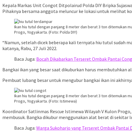
Kepala Markas Unit Congot Ditpolairud Polda DIY Bripka Sujas
Pihaknya bersama anggota meluncur ke lokasi untuk melihat ko
Ikan hiu tutul dengan panjang 8 meter dan berat 3 ton ditemukan 
Progo, Yogyakarta. (Foto: Polda DIY)
“Namun, setelah dicek beberapa kali ternyata hiu tutul sudah 
katanya, Rabu, 27 Juli 2022.
Baca Juga:
Bocah Dikabarkan Terseret Ombak Pantai Con
Bangkai ikan yang besar saat dikuburkan harus membutuhkan al
Pembuat lubang besar untuk mengubur bangkai ikan ini akhirny
Ikan hiu tutul dengan panjang 8 meter dan berat 3 ton ditemukan 
Progo, Yogyakarta. (Foto: Istimewa)
Koordinator Satlinmas Rescue Istimewa Wilayah V Kulon Progo, 
membusuk. Bangka dikubur menggunakan alat berat di sekitar 
Baca Juga:
Warga Sukoharjo yang Terseret Ombak Pantai 