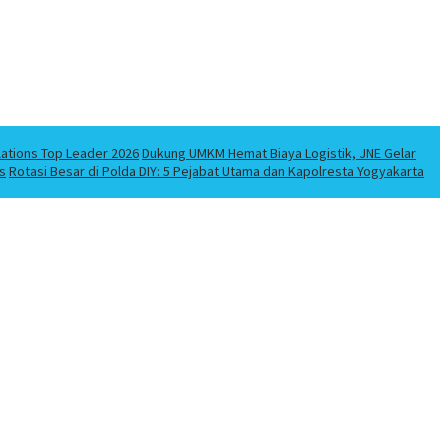
lations Top Leader 2026
Dukung UMKM Hemat Biaya Logistik, JNE Gelar
s
Rotasi Besar di Polda DIY: 5 Pejabat Utama dan Kapolresta Yogyakarta