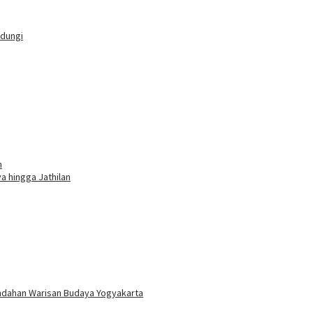
ndungi
n
a hingga Jathilan
indahan Warisan Budaya Yogyakarta