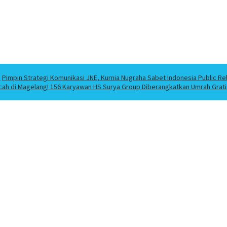
a
Pimpin Strategi Komunikasi JNE, Kurnia Nugraha Sabet Indonesia Public Re
cah di Magelang! 156 Karyawan HS Surya Group Diberangkatkan Umrah Grati