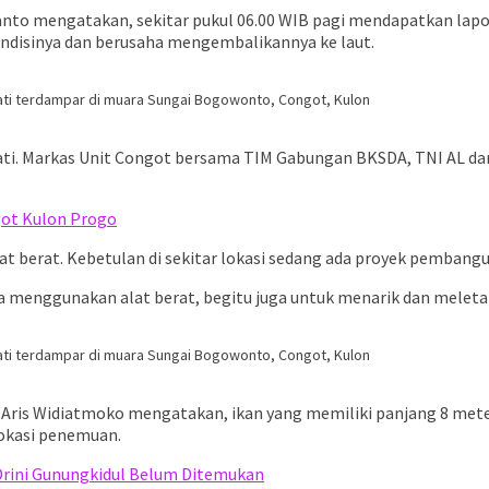
wanto mengatakan, sekitar pukul 06.00 WIB pagi mendapatkan lap
ndisinya dan berusaha mengembalikannya ke laut.
mati terdampar di muara Sungai Bogowonto, Congot, Kulon
mati. Markas Unit Congot bersama TIM Gabungan BKSDA, TNI AL dan
got Kulon Progo
at berat. Kebetulan di sekitar lokasi sedang ada proyek pemban
a menggunakan alat berat, begitu juga untuk menarik dan meleta
mati terdampar di muara Sungai Bogowonto, Congot, Kulon
Aris Widiatmoko mengatakan, ikan yang memiliki panjang 8 meter
lokasi penemuan.
Drini Gunungkidul Belum Ditemukan