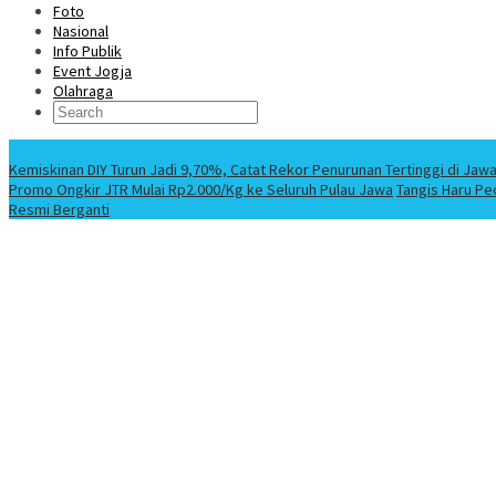
Foto
Nasional
Info Publik
Event Jogja
Olahraga
Berita Terbaru
Kemiskinan DIY Turun Jadi 9,70%, Catat Rekor Penurunan Tertinggi di Jaw
Promo Ongkir JTR Mulai Rp2.000/Kg ke Seluruh Pulau Jawa
Tangis Haru Pe
Resmi Berganti