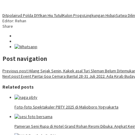
Ditpolairud Polda DIY
Ikan Hiu Tutul
Kulon Progo
Lingkungan Hidup
Satwa Dili
Editor: Rehan
Share
Post navigation
Previous post
Hilang Sejak Senin, Kakek asal Turi Sleman Belum Ditemuka
Next post
Event Pantai Goa Cemara Bantul 28-31 Juli 2022: Ada Kirab Buday
Related posts
Foto-foto Spektakuler PBTY 2025 di Malioboro Yogyakarta
Pameran Seni Rupa di Hotel Grand Rohan Resmi Dibuka: Angkat Ke