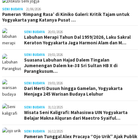
SENI BUDAYA
21/06/2026
Pameran ‘Rimpang Rasa’ di Kiniko Galeri: Kritik Tajam untuk
Yogyakarta yang Katanya Pusat …
SENI BUDAYA
20/01/2026
Labuhan Merapi Tahun Dal 1959/2026, Laku Sakral
Keraton Yogyakarta Jaga Harmoni Alam dan M…
SENI BUDAYA
19/01/2026
Suasana Labuhan Hajad Dalem Tingalan
Jumenengan Dalem ke-38 Sri Sultan HB X di
Parangkusum…
SENI BUDAYA
19/01/2026
Dari Merti Dusun hingga Gamelan, Yogyakarta
Menjaga 245 Warisan Budaya Leluhur
SENI BUDAYA
31/12/2025
Wisata Seni Kaligrafi: Mahasiswa UIN Yogyakarta
Belajar Makna Alquran dari Maestro Syaiful…
SENI BUDAYA
16/12/2025
Pameran Tunggal Alex Pracaya “Ojo Urik” Ajak Publik