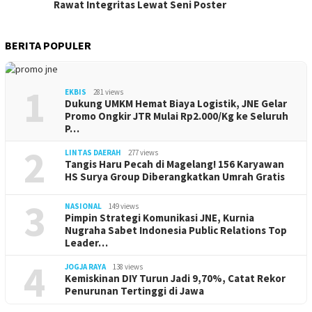
Rawat Integritas Lewat Seni Poster
BERITA POPULER
1
EKBIS
281 views
Dukung UMKM Hemat Biaya Logistik, JNE Gelar
Promo Ongkir JTR Mulai Rp2.000/Kg ke Seluruh
P…
2
LINTAS DAERAH
277 views
Tangis Haru Pecah di Magelang! 156 Karyawan
HS Surya Group Diberangkatkan Umrah Gratis
3
NASIONAL
149 views
Pimpin Strategi Komunikasi JNE, Kurnia
Nugraha Sabet Indonesia Public Relations Top
Leader…
4
JOGJA RAYA
138 views
Kemiskinan DIY Turun Jadi 9,70%, Catat Rekor
Penurunan Tertinggi di Jawa