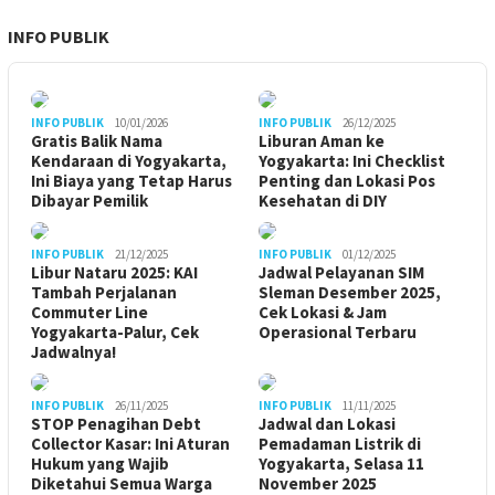
INFO PUBLIK
INFO PUBLIK
10/01/2026
INFO PUBLIK
26/12/2025
Gratis Balik Nama
Liburan Aman ke
Kendaraan di Yogyakarta,
Yogyakarta: Ini Checklist
Ini Biaya yang Tetap Harus
Penting dan Lokasi Pos
Dibayar Pemilik
Kesehatan di DIY
INFO PUBLIK
21/12/2025
INFO PUBLIK
01/12/2025
Libur Nataru 2025: KAI
Jadwal Pelayanan SIM
Tambah Perjalanan
Sleman Desember 2025,
Commuter Line
Cek Lokasi & Jam
Yogyakarta-Palur, Cek
Operasional Terbaru
Jadwalnya!
INFO PUBLIK
26/11/2025
INFO PUBLIK
11/11/2025
STOP Penagihan Debt
Jadwal dan Lokasi
Collector Kasar: Ini Aturan
Pemadaman Listrik di
Hukum yang Wajib
Yogyakarta, Selasa 11
Diketahui Semua Warga
November 2025