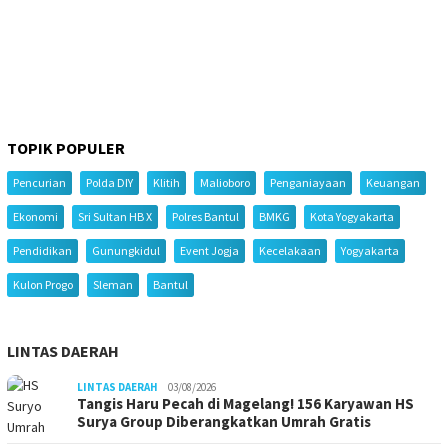
TOPIK POPULER
Pencurian
Polda DIY
Klitih
Malioboro
Penganiayaan
Keuangan
Ekonomi
Sri Sultan HB X
Polres Bantul
BMKG
Kota Yogyakarta
Pendidikan
Gunungkidul
Event Jogja
Kecelakaan
Yogyakarta
Kulon Progo
Sleman
Bantul
LINTAS DAERAH
LINTAS DAERAH
03/08/2026
Tangis Haru Pecah di Magelang! 156 Karyawan HS
Surya Group Diberangkatkan Umrah Gratis