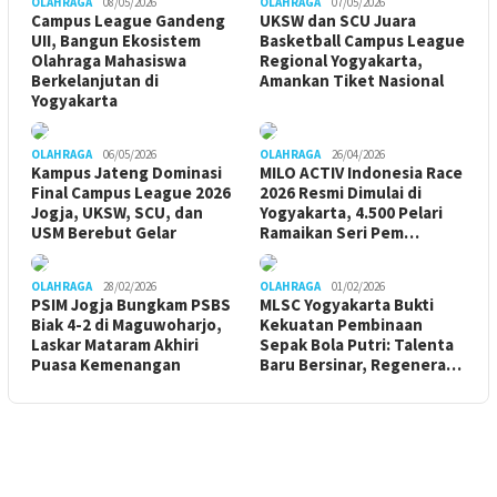
OLAHRAGA
08/05/2026
OLAHRAGA
07/05/2026
Campus League Gandeng
UKSW dan SCU Juara
UII, Bangun Ekosistem
Basketball Campus League
Olahraga Mahasiswa
Regional Yogyakarta,
Berkelanjutan di
Amankan Tiket Nasional
Yogyakarta
OLAHRAGA
06/05/2026
OLAHRAGA
26/04/2026
Kampus Jateng Dominasi
MILO ACTIV Indonesia Race
Final Campus League 2026
2026 Resmi Dimulai di
Jogja, UKSW, SCU, dan
Yogyakarta, 4.500 Pelari
USM Berebut Gelar
Ramaikan Seri Pem…
OLAHRAGA
28/02/2026
OLAHRAGA
01/02/2026
PSIM Jogja Bungkam PSBS
MLSC Yogyakarta Bukti
Biak 4-2 di Maguwoharjo,
Kekuatan Pembinaan
Laskar Mataram Akhiri
Sepak Bola Putri: Talenta
Puasa Kemenangan
Baru Bersinar, Regenera…