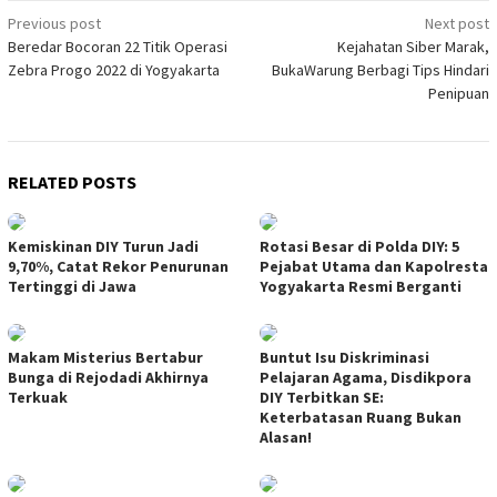
Post
Previous post
Next post
Beredar Bocoran 22 Titik Operasi
Kejahatan Siber Marak,
navigation
Zebra Progo 2022 di Yogyakarta
BukaWarung Berbagi Tips Hindari
Penipuan
RELATED POSTS
Kemiskinan DIY Turun Jadi
Rotasi Besar di Polda DIY: 5
9,70%, Catat Rekor Penurunan
Pejabat Utama dan Kapolresta
Tertinggi di Jawa
Yogyakarta Resmi Berganti
Makam Misterius Bertabur
Buntut Isu Diskriminasi
Bunga di Rejodadi Akhirnya
Pelajaran Agama, Disdikpora
Terkuak
DIY Terbitkan SE:
Keterbatasan Ruang Bukan
Alasan!