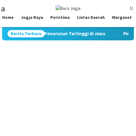
Skip
Mobile
to
Menu
content
Home
Jogja Raya
Peristiwa
Lintas Daerah
Warganet
, Catat Rekor Penurunan Tertinggi di Jawa
Berita Terbaru
Pimpin Strate