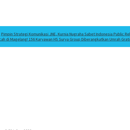
a
Pimpin Strategi Komunikasi JNE, Kurnia Nugraha Sabet Indonesia Public Re
cah di Magelang! 156 Karyawan HS Surya Group Diberangkatkan Umrah Grati