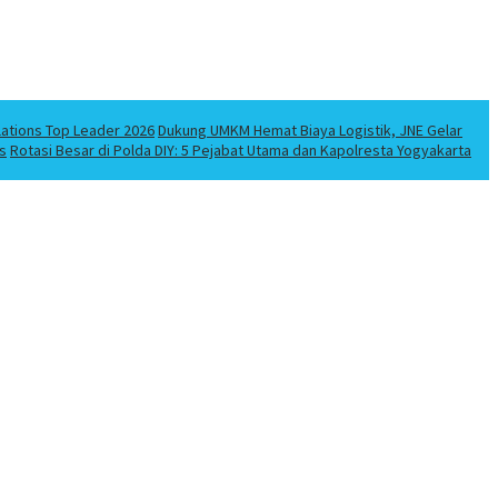
lations Top Leader 2026
Dukung UMKM Hemat Biaya Logistik, JNE Gelar
s
Rotasi Besar di Polda DIY: 5 Pejabat Utama dan Kapolresta Yogyakarta