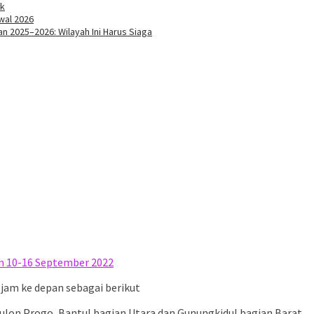
ak
wal 2026
 2025–2026: Wilayah Ini Harus Siaga
m 10-16 September 2022
m jam ke depan sebagai berikut
 Kulon Progo, Bantul bagian Utara dan Gunungkidul bagian Barat.