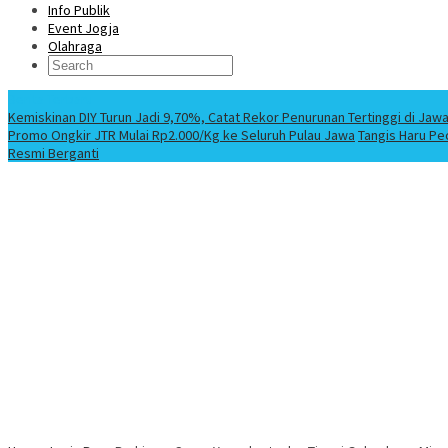
Info Publik
Event Jogja
Olahraga
Berita Terbaru
Kemiskinan DIY Turun Jadi 9,70%, Catat Rekor Penurunan Tertinggi di Jaw
Promo Ongkir JTR Mulai Rp2.000/Kg ke Seluruh Pulau Jawa
Tangis Haru Pe
Resmi Berganti