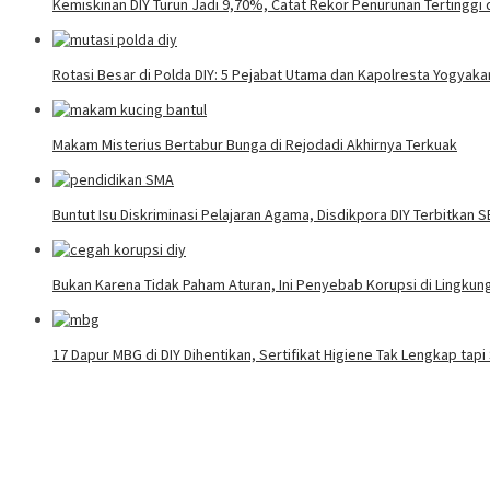
Kemiskinan DIY Turun Jadi 9,70%, Catat Rekor Penurunan Tertinggi 
Rotasi Besar di Polda DIY: 5 Pejabat Utama dan Kapolresta Yogyaka
Makam Misterius Bertabur Bunga di Rejodadi Akhirnya Terkuak
Buntut Isu Diskriminasi Pelajaran Agama, Disdikpora DIY Terbitkan 
Bukan Karena Tidak Paham Aturan, Ini Penyebab Korupsi di Lingku
17 Dapur MBG di DIY Dihentikan, Sertifikat Higiene Tak Lengkap tap