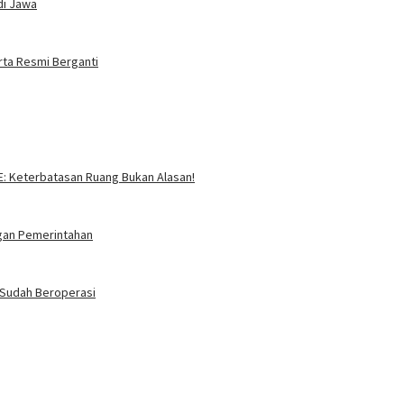
di Jawa
rta Resmi Berganti
SE: Keterbatasan Ruang Bukan Alasan!
ngan Pemerintahan
i Sudah Beroperasi