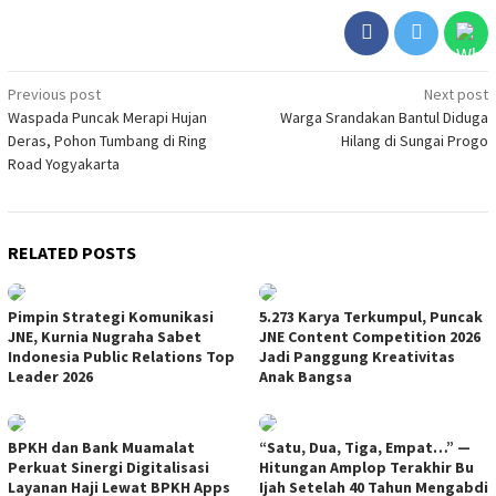
Post
Previous post
Next post
Waspada Puncak Merapi Hujan
Warga Srandakan Bantul Diduga
navigation
Deras, Pohon Tumbang di Ring
Hilang di Sungai Progo
Road Yogyakarta
RELATED POSTS
Pimpin Strategi Komunikasi
5.273 Karya Terkumpul, Puncak
JNE, Kurnia Nugraha Sabet
JNE Content Competition 2026
Indonesia Public Relations Top
Jadi Panggung Kreativitas
Leader 2026
Anak Bangsa
BPKH dan Bank Muamalat
“Satu, Dua, Tiga, Empat…” —
Perkuat Sinergi Digitalisasi
Hitungan Amplop Terakhir Bu
Layanan Haji Lewat BPKH Apps
Ijah Setelah 40 Tahun Mengabdi