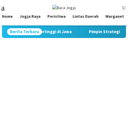
Skip
Mobile
to
Menu
content
Home
Jogja Raya
Peristiwa
Lintas Daerah
Warganet
Penurunan Tertinggi di Jawa
Berita Terbaru
Pimpin Strategi Komunikasi 