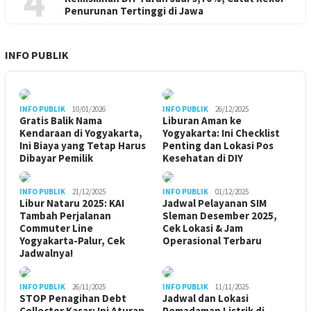
4
Penurunan Tertinggi di Jawa
INFO PUBLIK
INFO PUBLIK
10/01/2026
INFO PUBLIK
26/12/2025
Gratis Balik Nama
Liburan Aman ke
Kendaraan di Yogyakarta,
Yogyakarta: Ini Checklist
Ini Biaya yang Tetap Harus
Penting dan Lokasi Pos
Dibayar Pemilik
Kesehatan di DIY
INFO PUBLIK
21/12/2025
INFO PUBLIK
01/12/2025
Libur Nataru 2025: KAI
Jadwal Pelayanan SIM
Tambah Perjalanan
Sleman Desember 2025,
Commuter Line
Cek Lokasi & Jam
Yogyakarta-Palur, Cek
Operasional Terbaru
Jadwalnya!
INFO PUBLIK
26/11/2025
INFO PUBLIK
11/11/2025
STOP Penagihan Debt
Jadwal dan Lokasi
Collector Kasar: Ini Aturan
Pemadaman Listrik di