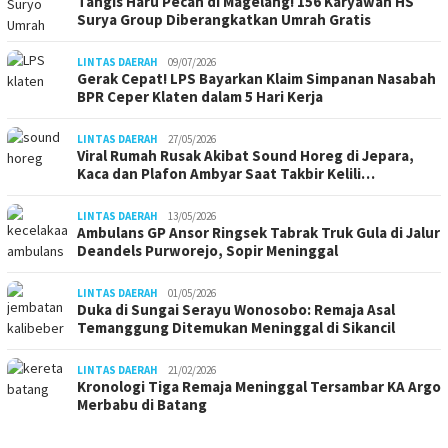
Tangis Haru Pecah di Magelang! 156 Karyawan HS
Surya Group Diberangkatkan Umrah Gratis
LINTAS DAERAH
09/07/2026
Gerak Cepat! LPS Bayarkan Klaim Simpanan Nasabah
BPR Ceper Klaten dalam 5 Hari Kerja
LINTAS DAERAH
27/05/2026
Viral Rumah Rusak Akibat Sound Horeg di Jepara,
Kaca dan Plafon Ambyar Saat Takbir Kelili…
LINTAS DAERAH
13/05/2026
Ambulans GP Ansor Ringsek Tabrak Truk Gula di Jalur
Deandels Purworejo, Sopir Meninggal
LINTAS DAERAH
01/05/2026
Duka di Sungai Serayu Wonosobo: Remaja Asal
Temanggung Ditemukan Meninggal di Sikancil
LINTAS DAERAH
21/02/2026
Kronologi Tiga Remaja Meninggal Tersambar KA Argo
Merbabu di Batang