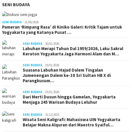
SENI BUDAYA
SENI BUDAYA
21/06/2026
Pameran ‘Rimpang Rasa’ di Kiniko Galeri: Kritik Tajam untuk
Yogyakarta yang Katanya Pusat …
SENI BUDAYA
20/01/2026
Labuhan Merapi Tahun Dal 1959/2026, Laku Sakral
Keraton Yogyakarta Jaga Harmoni Alam dan M…
SENI BUDAYA
19/01/2026
Suasana Labuhan Hajad Dalem Tingalan
Jumenengan Dalem ke-38 Sri Sultan HB X di
Parangkusum…
SENI BUDAYA
19/01/2026
Dari Merti Dusun hingga Gamelan, Yogyakarta
Menjaga 245 Warisan Budaya Leluhur
SENI BUDAYA
31/12/2025
Wisata Seni Kaligrafi: Mahasiswa UIN Yogyakarta
Belajar Makna Alquran dari Maestro Syaiful…