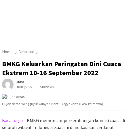
Home
Nasional
BMKG Keluarkan Peringatan Dini Cuaca
Ekstrem 10-16 September 2022
Juno
10/09/2022
1,740 views
Hujan deras mengguyur wilayah Bantul Yogyakarta (Foto: Istimewa)
BacaJogja
– BMKG memonitor perkembangan kondisi cuaca di
seluruh wilayah Indonesia. Saat ini diindikasikan terdapat