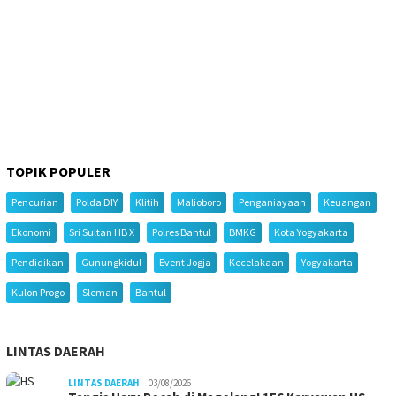
TOPIK POPULER
Pencurian
Polda DIY
Klitih
Malioboro
Penganiayaan
Keuangan
Ekonomi
Sri Sultan HB X
Polres Bantul
BMKG
Kota Yogyakarta
Pendidikan
Gunungkidul
Event Jogja
Kecelakaan
Yogyakarta
Kulon Progo
Sleman
Bantul
LINTAS DAERAH
LINTAS DAERAH
03/08/2026