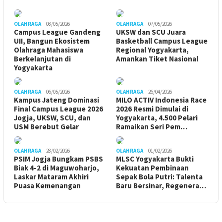
OLAHRAGA
08/05/2026
OLAHRAGA
07/05/2026
Campus League Gandeng
UKSW dan SCU Juara
UII, Bangun Ekosistem
Basketball Campus League
Olahraga Mahasiswa
Regional Yogyakarta,
Berkelanjutan di
Amankan Tiket Nasional
Yogyakarta
OLAHRAGA
06/05/2026
OLAHRAGA
26/04/2026
Kampus Jateng Dominasi
MILO ACTIV Indonesia Race
Final Campus League 2026
2026 Resmi Dimulai di
Jogja, UKSW, SCU, dan
Yogyakarta, 4.500 Pelari
USM Berebut Gelar
Ramaikan Seri Pem…
OLAHRAGA
28/02/2026
OLAHRAGA
01/02/2026
PSIM Jogja Bungkam PSBS
MLSC Yogyakarta Bukti
Biak 4-2 di Maguwoharjo,
Kekuatan Pembinaan
Laskar Mataram Akhiri
Sepak Bola Putri: Talenta
Puasa Kemenangan
Baru Bersinar, Regenera…