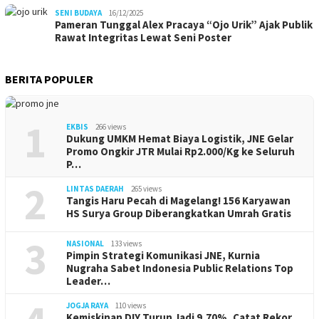
SENI BUDAYA
16/12/2025
Pameran Tunggal Alex Pracaya “Ojo Urik” Ajak Publik
Rawat Integritas Lewat Seni Poster
BERITA POPULER
1
EKBIS
266 views
Dukung UMKM Hemat Biaya Logistik, JNE Gelar
Promo Ongkir JTR Mulai Rp2.000/Kg ke Seluruh
P…
2
LINTAS DAERAH
265 views
Tangis Haru Pecah di Magelang! 156 Karyawan
HS Surya Group Diberangkatkan Umrah Gratis
3
NASIONAL
133 views
Pimpin Strategi Komunikasi JNE, Kurnia
Nugraha Sabet Indonesia Public Relations Top
Leader…
JOGJA RAYA
110 views
Kemiskinan DIY Turun Jadi 9,70%, Catat Rekor